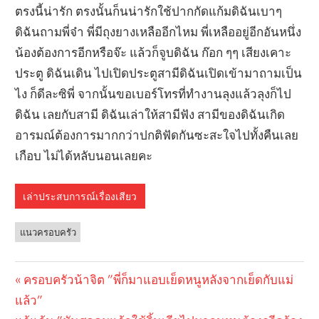
ตรงนี้น่ารัก ตรงนั้นก็นน่ารักใช้ปากกัดแก้มดิฉันเบาๆ
ดิฉันถามพี่จ๋า พี่มีถุงยางเหลืออีกไหม พี่เหลืออยู่อีกอันหนึ่ง
น้องต้องการอีกหรือจ๊ะ แล้วก็จูบดิฉัน ก๊อก ๆๆ เสียงเคาะ
ประตู ดิฉันเดิน ไปเปิดประตูสามีดิฉันเปิดเข้ามาถามเป็น
ไง ก็ดีละซิพี่ จากนั้นขอเบอร์โทรที่ทำงานลุงแล้วลุงก็ไป
ดิฉัน เลยกับสามี ดิฉันเล่าให้สามีฟัง สามีของดิฉันเกิด
อารมณ์ต้องการมากกว่าปกติฟัดกันซะสะใจไปทั้งคืนเลย
เกือบ ไม่ได้หลับนอนเลยคะ
เล่าประสบการณ์เรื่องเสียว
แนวครอบครัว
Previous
ครอบครัวน้าจิต ”พี่ก็มาแอบเย็ดหนูหลังจากเย็ดกับแม่
Post
แล้ว”
Post: