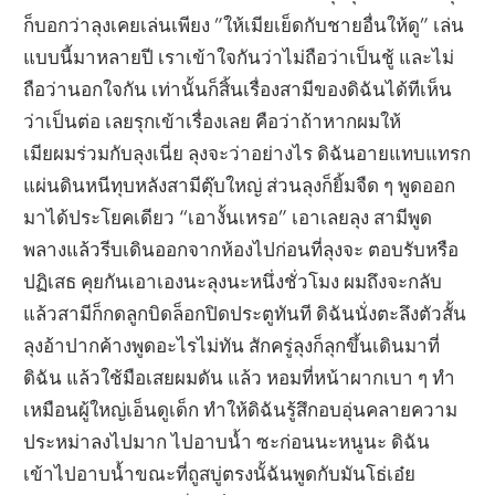
ก็บอกว่าลุงเคยเล่นเพียง ”ให้เมียเย็ดกับชายอื่นให้ดู” เล่น
แบบนี้มาหลายปี เราเข้าใจกันว่าไม่ถือว่าเป็นชู้ และไม่
ถือว่านอกใจกัน เท่านั้นก็สิ้นเรื่องสามีของดิฉันได้ทีเห็น
ว่าเป็นต่อ เลยรุกเข้าเรื่องเลย คือว่าถ้าหากผมให้
เมียผมร่วมกับลุงเนี่ย ลุงจะว่าอย่างไร ดิฉันอายแทบแทรก
แผ่นดินหนีทุบหลังสามีตุ๊บใหญ่ ส่วนลุงก็ยิ้มจืด ๆ พูดออก
มาได้ประโยคเดียว “เอางั้นเหรอ” เอาเลยลุง สามีพูด
พลางแล้วรีบเดินออกจากห้องไปก่อนที่ลุงจะ ตอบรับหรือ
ปฏิเสธ คุยกันเอาเองนะลุงนะหนึ่งชั่วโมง ผมถึงจะกลับ
แล้วสามีก็กดลูกบิดล็อกปิดประตูทันที ดิฉันนั่งตะลึงตัวสั้น
ลุงอ้าปากค้างพูดอะไรไม่ทัน สักครู่ลุงก็ลุกขึ้นเดินมาที่
ดิฉัน แล้วใช้มือเสยผมดัน แล้ว หอมที่หน้าผากเบา ๆ ทำ
เหมือนผู้ใหญ่เอ็นดูเด็ก ทำให้ดิฉันรู้สึกอบอุ่นคลายความ
ประหม่าลงไปมาก ไปอาบน้ำ ซะก่อนนะหนูนะ ดิฉัน
เข้าไปอาบน้ำขณะที่ถูสบู่ตรงนั้ฉันพูดกับมันโธ่เอ๋ย