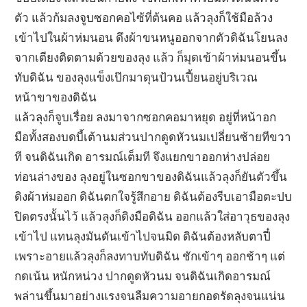
ตัว แล้วก้มลงจูบซอกคอไซ้ที่ต้นคอ แล้วลุงก็ใช้มือล้วง
เข้าไปในผ้าห่มนอน ดึงผ้าขนหนูออกจากตัวดิฉันโยนลง
จากเตียงติดตามด้วยของลุง แล้ว ก็มุดเข้าผ้าห่มนอนขึ้น
ทับดิฉัน ของลุงแข็งเป๊กมาดุนป้วนเปี้ยนอยู่บริเวณ
หน้าขาของดิฉัน
แล้วลุงก็จูบเรื่อย ลงมาจากซอกคอมาหยุด อยู่ที่หน้าอก
มือทั้งสองบดบี้เต้านมส่วนปากดูดหัวนมเปลี่ยนซ้ายทีขวา
ที จนดิฉันเกิด อารมณ์เต็มที จึงแยกขาออกห่างปล่อย
ท่อนล่างของ ลุงอยู่ในซอกขาของดิฉันแล้วลุงก็ยันตัวขึ้น
ดิงผ้าห่มออก ดิฉันตกใจรู้สึกอาย ดิฉันต้องรีบเอามือตะปบ
ปิดตรงนั้นไว้ แล้วลุงก็ดิงมือดิฉัน ออกแล้วใส่อาวุธของลุง
เข้าไป แทนลุงมันดันเข้าไปจนมิด ดิฉันต้องหลับตาปี๋
เพราะอายแล้วลุงก็ลงทาบทับดิฉัน ชักเข้าๆ ออกช้าๆ แต่
กดเน้น หนักหน่วง ปากดูดหัวนม จนดิฉันเกิดอารมณ์
พล่านขึ้นมาอย่างแรงจนลืมความอายกอดรัดลุงจนแน่น