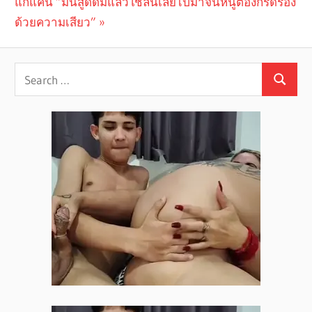
navigation
Next
แก้แค้น ”มันสูดดมแล้วใช้ลิ้นเลียไปมาจนหนูต้องกรีดร้อง
Post:
ด้วยความเสียว”