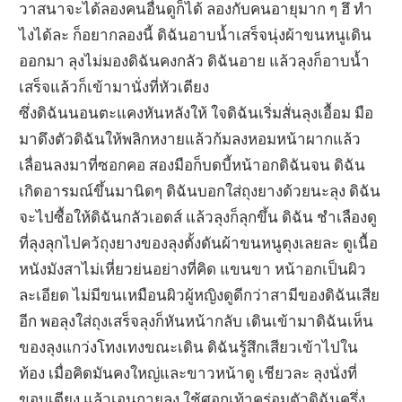
วาสนาจะได้ลองคนอื่นดูก็ได้ ลองกับคนอายุมาก ๆ ฮึ ทำ
ไงได้ละ ก็อยากลองนี้ ดิฉันอาบน้ำเสร็จนุ่งผ้าขนหนูเดิน
ออกมา ลุงไม่มองดิฉันคงกลัว ดิฉันอาย แล้วลุงก็อาบน้ำ
เสร็จแล้วก็เข้ามานั่งที่หัวเตียง
ซึ่งดิฉันนอนตะแคงหันหลังให้ ใจดิฉันเริ่มสั่นลุงเอื้อม มือ
มาดึงตัวดิฉันให้พลิกหงายแล้วก้มลงหอมหน้าผากแล้ว
เลื่อนลงมาที่ซอกคอ สองมือก็บดบี้หน้าอกดิฉันจน ดิฉัน
เกิดอารมณ์ขึ้นมานิดๆ ดิฉันบอกใส่ถุงยางด้วยนะลุง ดิฉัน
จะไปซื้อให้ดิฉันกลัวเอดส์ แล้วลุงก็ลุกขึ้น ดิฉัน ชำเลืองดู
ที่ลุงลุกไปคว้ถุงยางของลุงตั้งดันผ้าขนหนูตุงเลยละ ดูเนื้อ
หนังมังสาไม่เหี่ยวย่นอย่างที่คิด แขนขา หน้าอกเป็นผิว
ละเอียด ไม่มีขนเหมือนผิวผู้หญิงดูดีกว่าสามีของดิฉันเสีย
อีก พอลุงใส่ถุงเสร็จลุงก็หันหน้ากลับ เดินเข้ามาดิฉันเห็น
ของลุงแกว่งโทงเทงขณะเดิน ดิฉันรู้สึกเสียวเข้าไปใน
ท้อง เมื่อคิดมันคงใหญ่และขาวหน้าดู เชียวละ ลุงนั่งที่
ขอบเตียง แล้วเอนกายลง ใช้ศอกเท้าคร่อมตัวดิฉันครึ่ง