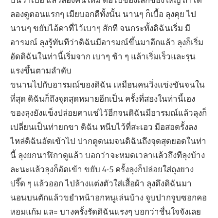
ลองดูตอนแรกๆ เมียบอกดีทั้งนั้น นานๆ ก็เบื้อ ลุงคุย ไป
นานๆ ขยับไอ้คาที่ไว้เบาๆ สักที จนกระทั้งดิฉันเริ่ม มี
อารมณ์ ลุงรู้ทันทีว่าดิฉันมีอารมณ์ขึ้นมาอีกแล้ว ลุงก็เริ่ม
อัดดิฉันในท่านี้เริ่มจาก เบาๆ ช้า ๆ แล้าเริ่มเร็วและรุน
แรงขึ้นตามลำดับ
ขนานไปกับอารมณ์ของดิฉัน เหมือนคนวิ่งแข่งขันจนใน
ที่สุด ดิฉันก็ถึงจุดสุดหมายอีกเป็น ครั้งที่สองในท่านี้เอง
ของลุงยังแข็งปล่อยคาแช่ไว้อีกจนดิฉันมีอารมณ์แล้วลุงก็
เปลี่ยนเป็นท่ายกขา ดิฉัน หนีบไว้ที่สะเอว มีอสอดรั้งลง
ไหล่ดิฉันอัดเข้าไป ปากดูดนมจนดิฉันถึงจุดสุดยอดในท่า
นี้ ลุงยกนาฬิกาดูแล้ว บอกว่าจะหมดเวลาแล้วถึงทีลุงบ้าง
ละนะแล้วลุงก็อัดเข้า ขยับ 4-5 ครั้งลุงก็ปล่อยใส่ถุงยาง
ปรี๊ด ๆ แล้วออก ไปล้างแต่งตัวใส่เสื้อผ้า ลุงดึงดิฉันมา
นอนบนตักแล้วขยำหน้าอกหนูเล่นบ้าง จูบปากจูบซอกคอ
หอมแก้ม และ บางครั้งรัดดิฉันแรงๆ บอกว่าชื่นใจจังเลย