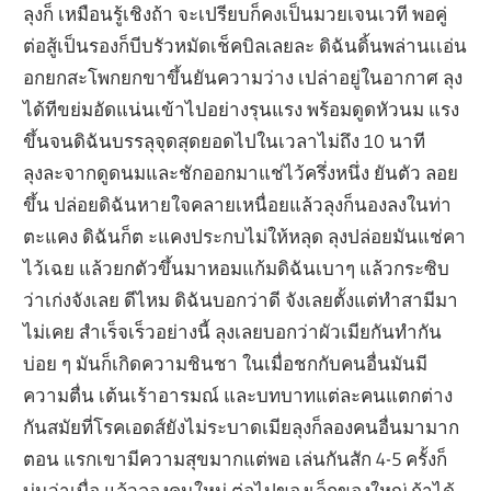
ลุงก็ เหมือนรู้เชิงถ้า จะเปรียบก็คงเป็นมวยเจนเวที พอคู่
ต่อสู้เป็นรองก็บีบรัวหมัดเช็คบิลเลยละ ดิฉันดิ้นพล่านเเอ่น
อกยกสะโพกยกขาขึ้นยันความว่าง เปล่าอยู่ในอากาศ ลุง
ได้ทีขย่มอัดแน่นเข้าไปอย่างรุนแรง พร้อมดูดหัวนม แรง
ขึ้นจนดิฉันบรรลุจุดสุดยอดไปในเวลาไม่ถึง 10 นาที
ลุงละจากดูดนมและชักออกมาแช่ไว้ครึ่งหนึ่ง ยันตัว ลอย
ขึ้น ปล่อยดิฉันหายใจคลายเหนื่อยแล้วลุงก็นองลงในท่า
ตะแคง ดิฉันก็ต ะแคงประกบไม่ให้หลุด ลุงปล่อยมันแช่คา
ไว้เฉย แล้วยกตัวขึ้นมาหอมแก้มดิฉันเบาๆ แล้วกระซิบ
ว่าเก่งจังเลย ดีไหม ดิฉันบอกว่าดี จังเลยตั้งแต่ทำสามีมา
ไม่เคย สำเร็จเร็วอย่างนี้ ลุงเลยบอกว่าผัวเมียกันทำกัน
บ่อย ๆ มันก็เกิดความชินชา ในเมื่อชกกับคนอื่นมันมี
ความตื่น เต้นเร้าอารมณ์ และบทบาทแต่ละคนแตกต่าง
กันสมัยที่โรคเอดส์ยังไม่ระบาดเมียลุงก็ลองคนอื่นมามาก
ตอน แรกเขามีความสุขมากแต่พอ เล่นกันสัก 4-5 ครั้งก็
บ่นว่าเบื่อ แล้วลองคนใหม่ ต่อไปของเล็กของใหญ่ ถ้าได้