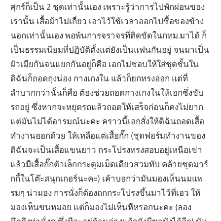
ศุกร์ก็เป็น 2 ชุดเท่านั้นเอง เพราะรู้ว่าการไปพักผ่อนของ
เรานั้น เสื้อผ้าไม่เกี่ยว เอาไว้ใช้เวลาออกไปซื้อของข้าง
นอกเท่านั้นเอง พอพ้นการจราจรที่ติดขัดในกทม.มาได้ ก็
เป็นธรรมเนียมที่ปฏิบัติตั้งแต่ยังเป็นแฟนกันอยู่ จนมาเป็น
ผัวเมียกันจนแยกกันอยู่ก็คือ เอกไม่ชอบให้ใส่ชุดชั้นใน
ดิฉันก็ถอดถุงน่อง กางเกงใน แล้วก็ยกทรงออก แต่ที่
ลำบากกว่านั้นก็คือ ต้องช่วยถอดกางเกงในให้เอกซึ่งขับ
รถอยู่ ซึ่งหากจะหยุดรถแล้วถอดให้เสร็จก่อนก็คงไม่ยาก
แต่มันไม่ได้อารมณ์นะคะ คราวนี้เอกสั่งให้ดิฉันถอดเสื้อ
ทำงานออกด้วย ให้เหลือแต่เสื้อกั๊ก (ชุดฟอร์มทำงานของ
ดิฉันจะเป็นเสื้อแขนยาว กระโปรงทรงสอบอยู่เหนือเข่า
แล้วมีเสื้อกั๊กตัวเล็กกระดุมเม็ดเดียวสวมทับ คล้ายชุดมาร์
กกี้ในโต๊ะสนุกเกอร์นะคะ) เค้าบอกว่ามันมองเห็นนมแพ
รมๆ น่ามอง การนั่งก็ต้องถกกระโปรงขึ้นมาไว้ที่เอว ให้
มองเห็นขนหมอย แต่ก็มองไม่เห็นหีหรอกนะคะ (ลอง