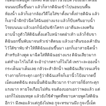
จนนมปลิ้นขึ้นมา แล้วก็ลากดิฉันเข้าไปนอนบนพื้น
ห้องน้ำ แล้วก็เอากล้องวีดีโอใส่ขาตั้งมาตั้งถ่ายดิฉัน แล้ว
ก็เอาน้ำฝักบัวฉีดใส่ฉันอย่างแรง แล้วก็บีบครีมอาบน้ำ
โรยบนนม แล้วเอกก็นั่งบันชักโครก เอาตีนละเลงครีม
อาบน้ำถูตัวให้ดิฉันตั้งแต่ใบหน้าจดฝ่าเท้า แล้วก็จับขา
ดิฉันยกขึ้นพับมาจนหัวเข่าติดนม แล้วเอาตีนของเค้ายัน
ไว้ใต้ขาพับ ทำให้หีดิฉันแอ่นขึ้นมา เอกก็เอาสายฉีดน้ำ
สำหรับล้างตูด มาฉีดใส่หีดิฉันอย่างแรง ดิฉันเสียวมาก
แต่ทำอะไรไม่ได้ จะอ้าปากครางก็ไม่ได้ เพราะละอองน้ำ
กระเด็นมาเต็มเลย กลัวจะสำลักน้ำ พอดิฉันเสียวจนเสร็จ
ร่างกายก็กระตุก เอกรู้ว่าดิฉันเสร็จก็เอานิ้วโป้งมากดบี้
เม็ดแตดดิฉัน ตอนนั้นดิฉันเสียวมาก ร่างกายก็ยิ่งกระตุก
แรงมาก หายใจเกือบไม่ทัน จนต้องบอกเอกว่าพอแล้ว แต่
เอกก็ไม่ยอมหยุด แล้วยังใช้คำพูดที่หยาบคายพูดใส่ดิฉัน
อีกว่า มึงพอแล้วแต่กูยังไม่พอ กูจะทรมานมึง กูจะบี้เม็ด