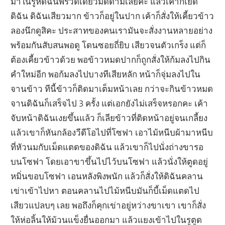
มาในรูหีดิฉันพรวดเดียวมิดด้ามเลยค่ะ แล้วเค้าก็เย็ด
ดิฉัน ดิฉันเสียวมาก ข้าวก็อยู่ในปาก เค้าก็สั่งให้เคี้ยวข้าว
ลองนึกดูสิคะ ประสาทของคนเรามันจะสั่งงานหลายอย่าง
พร้อมกันสับสนพอดู โดนซอยถี่ยิบ เสียวจนตัวเกร็ง แต่ก็
ต้องเคี้ยวข้าวด้วย พอข้าวหมดปากก็ถูกสั่งให้ก้มลงไปกิน
คำใหม่อีก พอก้มลงไปบางทีเสียหลัก หน้าก็จุ่มลงไปใน
จานข้าว ทีนี้ข้าวก็ติดมาเต็มหน้าเลย กว่าจะกินข้าวหมด
จานดิฉันก็เสร็จไป 3 ครั้ง แต่เอกยังไม่เสร็จหรอกคะ เค้า
จับหน้าดิฉันเงยขึ้นแล้ว ก็เลียข้าวที่ติดหน้าอยู่จนเกลี้ยง
แล้วเขาก็หันกล้องวีดีโอไปที่โซฟา เอาไม้หนีบผ้ามาหนีบ
ที่หัวนมกับเม็ดแตดของดิฉัน แล้วเขาก็ไปนั่งถ่างขารอ
บนโซฟา โดยเอาขาขึ้นไปไว้บนโซฟา แล้วนั่งให้ตูดอยู่
หมิ่นขอบโซฟา เอนหลังพิงพนัก แล้วก็สั่งให้ดิฉันคลาน
เข่าเข้าไปหา ตอนคลานไปไม้หนีบมันก็บี้เม็ดแตดไป
เสียวแปลบๆ เลย พอถึงก็คุกเข่าอยู่หว่างขาเขา เขาก็สั่ง
ให้ห่อลิ้นให้ม้วนแข็งยื่นออกมา แล้วแยงเข้าไปในรูตูด