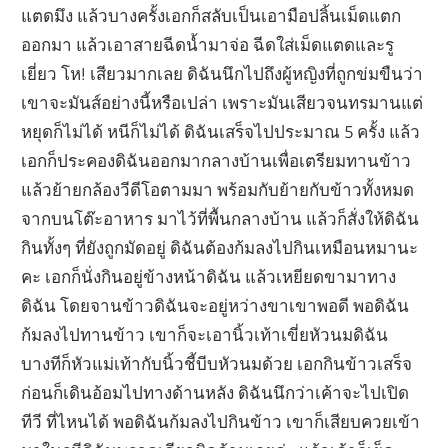
แตดมึง แล้วบางครั้งเอกก็สลับเป็นเอามือปลิ้นเม็ดแตก
ออกมา แล้วเอาสายฉีดน้ำมาจ่อ ฉีดใส่เม็ดแตดและรู
เยี่ยว โห! เสียวมากเลย ดิฉันนึกไปถึงผู้หญิงที่ถูกข่มขืนว่า
เขาจะมันส์อย่างนี้หรือเปล่า เพราะมันเสียวจนทรมานแต่
หยุดก็ไม่ได้ หนีก็ไม่ได้ ดิฉันเสร็จไปประมาณ 5 ครั้ง แล้ว
เอกก็ประคองดิฉันออกมากลางบ้านเพื่อเตรียมทานข้าว
แล้วย้ายกล้องวีดีโอตามมา พร้อมกับย้ายกับข้าวทั้งหมด
จากบนโต๊ะอาหาร มาไว้ที่พื้นกลางบ้าน แล้วก็สั่งให้ดิฉัน
กินทั้งๆ ที่ยังถูกมัดอยู่ ดิฉันต้องก้มลงไปกินเหมือนหมานะ
คะ เอกก็นั่งกินอยู่ข้างหน้าดิฉัน แล้วเหยียดขามาทาง
ดิฉัน โดยจานข้าวดิฉันจะอยู่หว่างขาเขาพอดี พอดิฉัน
ก้มลงไปทานข้าว เขาก็จะเอานิ้วเท้าเขี่ยหัวนมดิฉัน
บางทีก็หัวแม่เท้ากับนิ้วชี้บีบหัวนมด้วย เอกกินข้าวเสร็จ
ก่อนก็เดินอ้อมไปทางด้านหลัง ดิฉันนึกว่าเค้าจะไปเปิด
ทีวี ที่ไหนได้ พอดิฉันก้มลงไปกินข้าว เขาก็เสียบควยเข้า