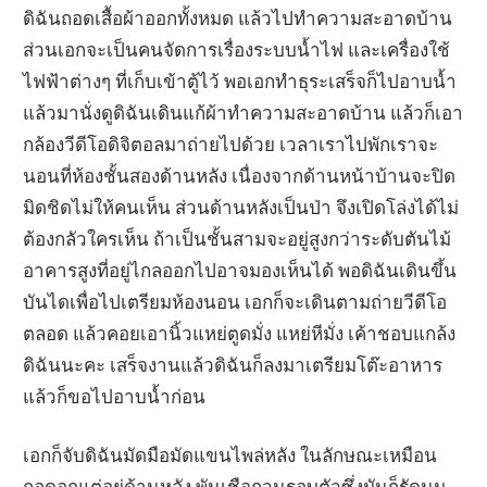
ดิฉันถอดเสื้อผ้าออกทั้งหมด แล้วไปทำความสะอาดบ้าน
ส่วนเอกจะเป็นคนจัดการเรื่องระบบน้ำไฟ และเครื่องใช้
ไฟฟ้าต่างๆ ที่เก็บเข้าตู้ไว้ พอเอกทำธุระเสร็จก็ไปอาบน้ำ
แล้วมานั่งดูดิฉันเดินแก้ผ้าทำความสะอาดบ้าน แล้วก็เอา
กล้องวีดีโอดิจิตอลมาถ่ายไปด้วย เวลาเราไปพักเราจะ
นอนที่ห้องชั้นสองด้านหลัง เนื่องจากด้านหน้าบ้านจะปิด
มิดชิดไม่ให้คนเห็น ส่วนด้านหลังเป็นป่า จึงเปิดโล่งได้ไม่
ต้องกลัวใครเห็น ถ้าเป็นชั้นสามจะอยู่สูงกว่าระดับตันไม้
อาคารสูงที่อยู่ไกลออกไปอาจมองเห็นได้ พอดิฉันเดินขึ้น
บันไดเพื่อไปเตรียมห้องนอน เอกก็จะเดินตามถ่ายวีดีโอ
ตลอด แล้วคอยเอานิ้วแหย่ตูดมั่ง แหย่หีมั่ง เค้าชอบแกล้ง
ดิฉันนะคะ เสร็จงานแล้วดิฉันก็ลงมาเตรียมโต๊ะอาหาร
แล้วก็ขอไปอาบน้ำก่อน
เอกก็จับดิฉันมัดมือมัดแขนไพล่หลัง ในลักษณะเหมือน
กอดอกแต่อยู่ด้านหลัง พันเชือกวนรอบตัวซึ่งมันก็รัดนม