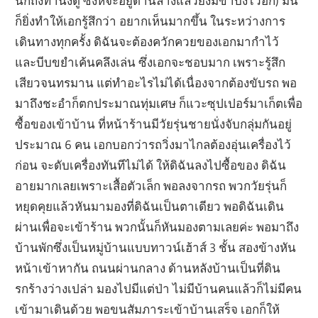
นึกถึงท่านั่งดู ซึ่งหีจะอยู่ด้านล่างแล้วยังมีขาบังไว้อีก) มัน
ก็ยิ่งทำให้เอกรู้สึกว่า อยากเห็นมากขึ้น ในระหว่างการ
เดินทางทุกครั้ง ดิฉันจะต้องควักควยของเอกมากำไว้
และบีบขยำเค้นคลึงเล่น ซึ่งเอกจะชอบมาก เพราะรู้สึก
เสียวจนทรมาน แต่ทำอะไรไม่ได้เนื่องจากต้องขับรถ พอ
มาถึงชะอำก็ตกประมาณทุ่มเศษ ก็แวะซุปเปอร์มาเก็ตเพื่อ
ซื้อของเข้าบ้าน ที่หน้าร้านมีวัยรุ่นชายนั่งจับกลุ่มกันอยู่
ประมาณ 6 คน เอกบอกว่ารถวิ่งมาไกลต้องอุ่นเครื่องไว้
ก่อน จะดับเครื่องทันทีไม่ได้ ให้ดิฉันลงไปซื้อของ ดิฉัน
อายมากเลยเพราะเสื้อตัวเล็ก พอลงจากรถ พวกวัยรุ่นก็
หยุดคุยแล้วหันมามองที่ดิฉันเป็นตาเดียว พอดิฉันเดิน
ผ่านเพื่อจะเข้าร้าน พวกนั้นก็หันมองตามเลยค่ะ พอมาถึง
บ้านพักซึ่งเป็นหมู่บ้านแบบทาวน์เฮ้าส์ 3 ชั้น สองข้างหัน
หน้าเข้าหากัน ถนนผ่านกลาง ด้านหลังบ้านเป็นที่ดิน
รกร้างว่างเปล่า มองไปมีแต่ป่า ไม่มีบ้านคนแล้วก็ไม่มีคน
เข้ามาเดินด้วย พอขนสัมภาระเข้าบ้านเสร็จ เอกก็ให้