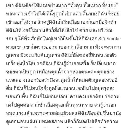
เขา ดิฉันต้องใช้แรงอย่างมาก ”ทั้งดุน ทั้งแหวก ทั้งแยง”
พอทะลวงเข้าไปได้ ทีนี้รูตูดก็เปิดแล้ว ลิ้นของดิฉันก็ซอย
เข้าออกได้ง่าย สักครู่ดิฉันก็เริ่มเมื่อย เอกก็เอามือจิกหัว
ดิฉันให้เงยขึ้นมา แล้วก็สั่งให้เลียไข่ ควย และบริเวณ
รอบๆ ให้ทั่ว สักพักใหญ่เขาก็ยืนขึ้นให้ดิฉันคุกเข่า Smoke
ควยเขา เขาก็ครางออกมาบอกว่าเสียวมาก มึงจะทรมาน
กูเหรอ มึงจะแก้แค้นกูเหรอ ดิฉันก็ยิ่งซอยถี่ยิบจนเอกตัว
เกร็ง พุ่งน้ำใส่ปากดิฉัน ดิฉันรู้ว่าเอกเสร็จ ก็เปลี่ยนจาก
ซอยมาเป็นดูด เหมือนดูดน้ำจากหลอดน่ะค่ะ ดูดอย่าง
แรงเลย จนเอกร้องว่ามึงจะดูดน้ำให้หมดตัวกูเลยเหรออี
ติ๋ม ดิฉันก็ไม่สนใจยิ่งดูดยิ่งแรง จนเอกยืนไม่อยู่ทรุดลง
นอนกับพื้น ดิฉันก็ไม่ยอมปล่อย คาบควยเอกติดปากตาม
ลงไปดูดต่อ ตาก็ชำเลืองดูเอกดิ้นทุรนทุราย จนรู้ว่าเอก
หมดแรงแล้วเพราะควยอ่อนย้วยลง ดิฉันจึงขยับขึ้นมานั่ง
ดูเอกนอนแผ่แบบหมดสภาพ แล้วก็ก้มลงไปเลียทำความ