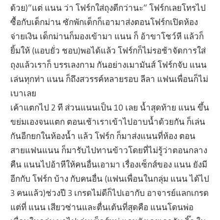
ด้วย)”แต่ แนน ว่า โฟร์กใส่ถุงดีกว่านะ” โฟร์กเลยโทรไป
ซื้อกับเด็กม่าน ซักพักเด็กก็เอามาส่งตอนโฟร์กเปิดห้อง
จ่ายเงิน เด็กม่านก็มองเข้ามา แนน ก็ อ้าขาโชว์หี แล้วก็
ยิ้มให้ (แอบยั่ว ชอบ)พอได้แล้ว โฟร์กก็ไม่รอช้าจัดการใส่
ถุงแล้วเราก็ บรรเลงกาม กันอย่างเมามันส์ โฟร์กจับ แนน
เล่นทุกท่า แนน ก็ถึงสวรรค์หลายรอบ ลีลา แฟนเพื่อนก็ไม่
เบาเลย
เค้าแตกไป 2 ที ส่วนแนนเป็น 10 เลย น้ำสุดท้าย แนน ขึ้น
ขย่มเองจนแตก ตอนเช้าเราเข้าไปอาบน้ำด้วยกัน ก็เล่น
กันอีกยกในห้องน้ำ แล้ว โฟร์ก ก็มาส่งแนนที่ห้อง ตอน
สายแฟนแนน ก็มารับไปทานข้าวโดยที่ไม่รู้ว่าตอนกลาง
คืน แนนไปอ้าหีให้คนอื่นเอามา เรื่องเซ็กส์ของ แนน ยังมี
อีกกับ โฟร์ก บ้าง กับคนอื่น (แฟนเพื่อนในกลุ่ม แนน ได้ไป
3 คนแล้ว)ช่วงปี 3 เกรดไม่ดีก็ไปเอากับ อาจารย์แลกเกรด
แต่ที่ แนน เสียวซ่านและตื่นเต้นที่สุดคือ แนนโดนพ่อ