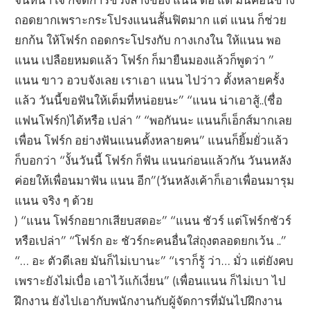
ถอดยากเพราะกระโปรงแนนสั้นฟิตมาก แต่ แนน ก็ช่วย
ยกก้น ให้โฟร์ก ถอดกระโปรงกับ กางเกงใน ให้แนน พอ
แนน เปลือยหมดแล้ว โฟร์ก ก็มายืนมองแล้วก็พูดว่า ”
แนน ขาว อวบจังเลย เราเอา แนน ไปว่าว ตั้งหลายครั้ง
แล้ว วันนี้ขอฟันให้เต็มที่หน่อยนะ” “แนน น่าเอาสู้..(ชื่อ
แฟนโฟร์ก)ได้หรือ เปล่า ” “พอกันนะ แนนก็เอ็กส์มากเลย
เพื่อน โฟร์ก อย่างฟันแนนตั้งหลายคน” แนนก็ยิ้มยั่วแล้ว
ก็บอกว่า “งั้นวันนี้ โฟร์ก ก็ฟัน แนนก่อนแล้วกัน วันนหลัง
ค่อยให้เพื่อนมาฟัน แนน อีก”(วันหลังเค้าก็เอาเพื่อนมารุม
แนน จริง ๆ ด้วย
) “แนน โฟร์กอยากเสียบสดอะ” “แนน ชัวร์ แต่โฟร์กชัวร์
หรือเปล่า” “โฟร์ก อะ ชัวร์กะคนอื่นใส่ถุงตลอดยกเว้น ..”
“… อะ ตัวดีเลย มันก็ไม่เบานะ” “เราก็รู้ ว่า… มั่ว แต่ยังคบ
เพราะยังไม่เบื่อ เอาไว้แก้เงี่ยน” (เพื่อนแนน ก็ไม่เบา ไป
ฝึกงาน ยังไปเอากับพนักงานกับผู้จัดการที่มันไปฝึกงาน