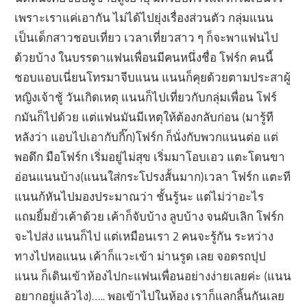
เพราะเราแค่เอากัน ไม่ได้ไปยุ่งเรื่องส่วนตัว กลุ่มแนน
เป็นเด็กสาวชอบเที่ยว เวลาเที่ยวสาว ๆ ก็จะพาแฟนไป
ด้วยบ้าง ในบรรดาแฟนเพื่อนมีคนหนึ่งชื่อ โฟร์ก คนนี้
ชอบแอบเนี่ยนโทรมาจีบแนน แนนก็คุยด้วยตามประสาผู้
หญิงเจ้าชู้ วันเกิดเหตุ แนนก็ไปเที่ยวกับกลุ่มเพื่อน โฟร์
กมันก็ไปด้วย แต่แฟนมันมีเหตุให้ต้องกลับก่อน (มารู้ที
หลังว่า แอบไปเอากับกิ๊ก)โฟร์ก ก็นั่งกับพวกแนนต่อ แต่
พอดึก มือโฟร์ก เริ่มอยู่ไม่สุข เริ่มมาโอบเอว แตะโดนขา
อ่อนแนนบ้าง(แนนใส่กระโปรงสั้นมาก)เวลา โฟร์ก แตะที
แนนก้หันไปมองประมาณว่า ชั้นรู้นะ แต่ไม่ว่าอะไร
แถมยิ้มยั่วเค้าด้วย เค้าก็จับบ้าง ลูบบ้าง จนผับเลิก โฟร์ก
จะไปส่ง แนนก็ไป แต่เหมือนเรา 2 คนจะรู้กัน ระหว่าง
ทางไปหอแนน เค้าก็แวะเข้า ม่านรูด เลย จอดรถปุป
แนน ก็เดินเข้าห้องไปกะแฟนเพื่อนอย่างง่ายเลยค่ะ (แนน
อยากอยู่แล้วไง)….. พอเข้าไปในห้อง เราก็แลกลิ้นกันเลย