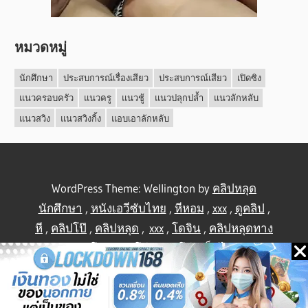
หมวดหมู่
นักศึกษา
ประสบการณ์เรื่องเสียว
ประสบการณ์เสียว
เปิดซิง
แนวครอบครัว
แนวครู
แนวชู้
แนวปลุกปล้ำ
แนวลักหลับ
แนวสวิง
แนวสวิงกิ้ง
แอบเอาลักหลับ
WordPress Theme: Wellington by
คลิปหลุด
นักศึกษา
,
หนังเอวีซับไทย
,
หีหอม
,
xxx
,
ดูคลิป
,
หี
,
คลิปโป๊
,
คลิปหลุด
,
xxx
,
โดจิน
,
คลิปหลุดทาง
บ้าน
,
คลิปโป้
,
คลิปโป๊
,
คลิปโป๊
,
เย็ดไทย
,
คลิป
หลุดไทย
.