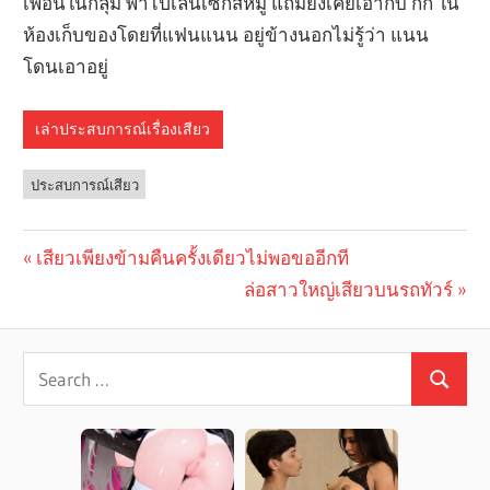
เพื่อนในกลุ่ม พาไปเล่นเซ็กส์หมู่ แถมยังเคยเอากับ กิ๊ก ใน
ห้องเก็บของโดยที่แฟนแนน อยู่ข้างนอกไม่รู้ว่า แนน
โดนเอาอยู่
เล่าประสบการณ์เรื่องเสียว
ประสบการณ์เสียว
Previous
เสียวเพียงข้ามคืนครั้งเดียวไม่พอขออีกที
Post
Post:
Next
ล่อสาวใหญ่เสียวบนรถทัวร์
navigation
Post: