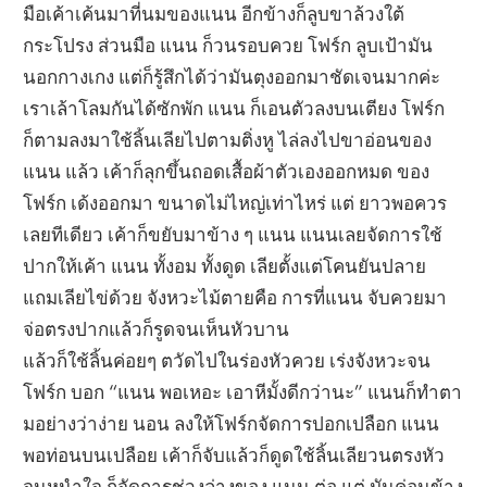
มือเค้าเค้นมาที่นมของแนน อีกข้างก็ลูบขาล้วงใต้
กระโปรง ส่วนมือ แนน ก็วนรอบควย โฟร์ก ลูบเป้ามัน
นอกกางเกง แต่ก็รู้สึกได้ว่ามันตุงออกมาชัดเจนมากค่ะ
เราเล้าโลมกันได้ซักพัก แนน ก็เอนตัวลงบนเตียง โฟร์ก
ก็ตามลงมาใช้ลิ้นเลียไปตามติ่งหู ไล่ลงไปขาอ่อนของ
แนน แล้ว เค้าก็ลุกขึ้นถอดเสื้อผ้าตัวเองออกหมด ของ
โฟร์ก เด้งออกมา ขนาดไม่ไหญ่เท่าไหร่ แต่ ยาวพอควร
เลยทีเดียว เค้าก็ขยับมาข้าง ๆ แนน แนนเลยจัดการใช้
ปากให้เค้า แนน ทั้งอม ทั้งดูด เลียตั้งแต่โคนยันปลาย
แถมเลียไข่ด้วย จังหวะไม้ตายคือ การที่แนน จับควยมา
จ่อตรงปากแล้วก็รูดจนเห็นหัวบาน
แล้วก็ใช้ลิ้นค่อยๆ ตวัดไปในร่องหัวควย เร่งจังหวะจน
โฟร์ก บอก “แนน พอเหอะ เอาหีมั้งดีกว่านะ” แนนก็ทำตา
มอย่างว่าง่าย นอน ลงให้โฟร์กจัดการปอกเปลือก แนน
พอท่อนบนเปลือย เค้าก็จับแล้วก็ดูดใช้ลิ้นเลียวนตรงหัว
จนหนำใจ ก็จัดการช่วงล่างของ แนน ต่อ แต่ มันค่อนข้าง