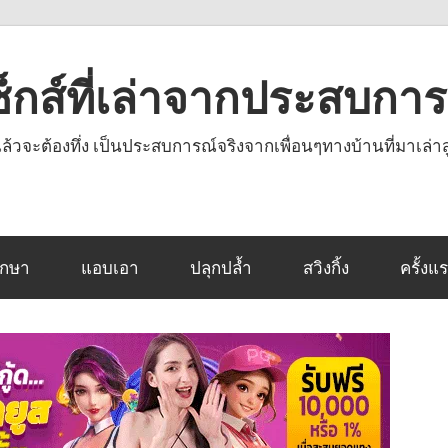
งเซ็กส์ที่เล่าจากประสบกา
านแล้วจะต้องทึ่ง เป็นประสบการณ์จริงจากเพื่อนๆทางบ้านที่มาเล่าส
ึกษา
แอบเอา
ปลุกปล้ำ
สวิงกิ้ง
ครั้งแ