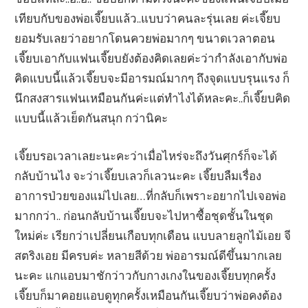
เทียบกับของพ่อเจี๊ยบแล้ว..แบบว่าคนละรุ่นเลย ค่ะเจี๊ยบ
ยอมรับเลยว่าอยากโดนควยพ่อมากๆ ขนาดเวลาตอน
เจี๊ยบเอากับแฟนเจี๊ยบยังต้องคิดเลยค่ะว่ากำลังเอากับพ่อ
คิดแบบนี้แล้วเจี๊ยบจะมีอารมณ์มากๆ ถึงจุดแบบรุนแรง ก็
นึกสงสารแฟนเหมือนกันค่ะแต่ทำไงได้หละคะ..ก็เจี๊ยบคิด
แบบนี้แล้วเย็ดกันสนุก กว่านิคะ
เจี๊ยบรอเวลาเลยะนะคะว่าเมื่อไหร่จะถึงวันศุกร์ก็จะได้
กลับบ้านไง จะว่าเจี๊ยบเลวก็เลวนะคะ เจี๊ยบลืมเรื่อง
อาการป่วยของแม่ไปเลย…ที่กลับก็เพราะอยากไปเจอพ่อ
มากกว่า.. ก่อนกลับบ้านเจี๊ยบจะไปหาซื้อชุดชั้นในชุด
ใหม่ค่ะ เรียกว่าเปลี่ยนเกือบทุกเดือน แบบลายลูกไม้เอย จี
สตริงเอย มีครบค่ะ หลายสีด้วย พ่ออารมณ์ดีขึ้นมากเลย
นะคะ แกแอบมาชักว่าวกับกางเกงในของเจี๊ยบทุกครั้ง
เจี๊ยบก็มาคอยแอบดูทุกครั้งเหมือนกันเจี๊ยบว่าพ่อคงต้อง