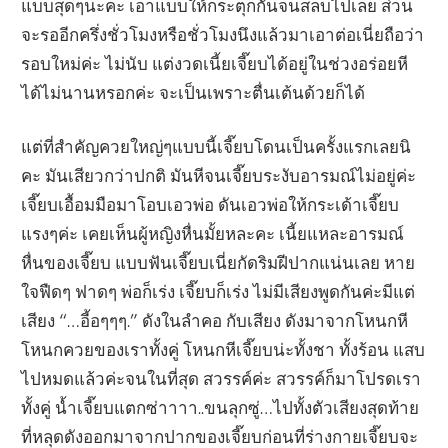
แบบสุดๆนะคะ เอาแบบให้กระตุกกันจนสลบไปเลย ส่วน
จะรออีกครึ่งชั่วโมงหรือชั่วโมงนึงแล้วมาเอาต่อเนี่ยถือว่า
รอบใหม่ค่ะ ไม่นับ แต่งวดเนี้ยเจี๊ยบได้อยู่ในช่วงอร่อยหี
ได้ไม่นานหรอกค่ะ จะเป็นเพราะตื่นเต้นด้วยก็ได้
แต่ที่สำคัญควยใหญ่ๆแบบนี้เจี๊ยบโดนเป็นครั้งแรกเลยนิ
คะ มันเสียวกว่าปกติ มันหีจนเจี๊ยบระงับอารมณ์ไม่อยู่ค่ะ
เจี๊ยบเอื้อมมือมาโอบเอวพ่อ ดันเอวพ่อให้กระเด้าเจี๊ยบ
แรงๆค่ะ เคยเห็นผู้หญิงหื่นมั้ยหละคะ เนี้ยแหละอารมณ์
หื่นของเจี๊ยบ แบบฟันเจี๊ยบเนี่ยกัดริมฝีปากแน่นเลย หาย
ใจฟืดๆ ฟาดๆ พ่อก็เร่ง เจี๊ยบก็เร่ง ไม่มีเสียงพูดกันค่ะมีแต่
เสียง “…อี้อๆๆๆ.” ดังในลำคอ กับเสียง ดังมาจากโหนกหี
โหนกควยของเราทั้งคู่ โหนกหีเจี๊ยบน่ะทั้งชา ทั้งร้อน แสบ
ไปหมดแล้วค่ะจนในที่สุด สวรรค์ค่ะ สวรรค์ก็มาโปรดเรา
ทั้งคู่ น้ำเจี๊ยบแตกซ่าาาา..ขนลุกซู่…ไปทั้งตัวเสียงสุดท้าย
ที่หลุดดังออกมาจากปากของเจี๊ยบก่อนที่ร่างกายเจี๊ยบจะ