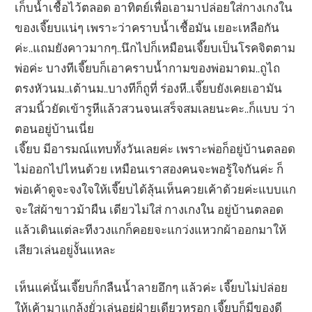
เก็บน้ำเชื้อไว้ตลอด อาทิตย์เพื่อเอามาปล่อยใส่กางเกงใน
ของเจี๊ยบแน่ๆ เพราะว่าคราบน้ำเชื้อมัน เยอะเหลือกัน
ค่ะ..แถมยังคาวมากๆ..นึกไปก็เหมือนเจี๊ยบเป็นโรคจิตตาม
พ่อค่ะ บางทีเจี๊ยบก็เอาคราบน้ำกามของพ่อมาดม..ถูไถ
ตรงหัวนม..เต้านม..บางทีก็ถูที่ ร่องหี..เจี๊ยบยังเคยเอามัน
สวมนิ้วยัดเข้ารูหีแล้วสวนจนเสร็จสมเลยนะคะ..ก็แบบ ว่า
ตอนอยู่บ้านเนี่ย
เจี๊ยบ มีอารมณ์แทบทั้งวันเลยค่ะ เพราะพ่อก็อยู่บ้านตลอด
ไม่ออกไปไหนด้วย เหมือนเราสองคนจะพอรู้ใจกันค่ะ ก็
พ่อเค้าดูจะจงใจให้เจี๊ยบได้ลุ้นเห็นควยเค้าด้วยค่ะแบบแก
จะใส่ผ้าขาวม้าผืน เดียวไม่ใส่ กางเกงใน อยู่บ้านตลอด
แล้วเดินแต่ละทีงวงแกก็คอยจะแกว่งแหวกผ้าออกมาให้
เสียวเล่นอยู่งั้นแหละ
เห็นแค่นั้นเจี๊ยบก็กลืนน้ำลายอึกๆ แล้วค่ะ เจี๊ยบไม่ปล่อย
ให้เค้ามาแกล้งยั่วเล่นอยู่ฝ่ายเดียวหรอก เจี๊ยบก็มีของดี