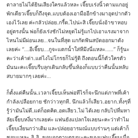
ตาลายไม่ได้ยินเสียงใครแล้วหละ เจี๊ยบเร่งนิ้วตามแกอยู่
พักเดียวเจี๊ยบก็ถึงจุด..แบบต้องเอามืออีกข้างมาอุดปากตัว
เองไว้เลย ค่ะกลัวปล่อย..กรี้ด..ไปน่ะสิ เจี๊ยบนั่งอ้าขาหอบ
อยู่ตรงนั้น พ่อก็ยังเร่งชักไม่หยุดไม่รู้แกไปเอาแรงมาจาก
ไหนไม่มีผ่อนเลย…จนในที่สุด แกกัดฟันสบัดออกมาดัง
เลยค่ะ “….อีเจี๊ยบ….กูจะแตกน้ำใส่หีมึงนี่แหละ……” ก็รู้นะ
คะว่าเค้าด่า..แต่ไงไม่โกรธก็ไม่รู้ดิ ถึงตอนนี้ก็ตัวใครตัว
มันนะคะเจี๊ยบรีบลุกเดินกลับขึ้นห้องก็แบบว่าคืนนั้นหลับ
สบายมากๆ เลยค่ะ…
ก็ตั้งแต่คืนนั้น..เวลาเจี๊ยบเห็นพ่อทีไรก็จะนึกแต่ภาพที่เค้า
กำลังเปลือยกาย ชักว่าวทุกที.. นึกแล้วก็เสียว..อยาก..ทั้งๆที่
รู้ว่ามันไม่ดี..แต่ก็อดคิด..อดเสียว..ไม่ ได้เลย กลับไปที่มหา
ลัยเจี๊ยบหงี่มากเลยค่ะ แฟนยังแปลกใจเลยนะคะว่าทำไม
เจี๊ยบเงี่ยนกว่าเดิม และปล่อยอารมณ์แบบร่านๆ แต่เค้าก็
ชอบแหละ..อิ..อิ.. ขอบอกตามตรงนะคะของแฟนเจี๊ยบเมื่อ