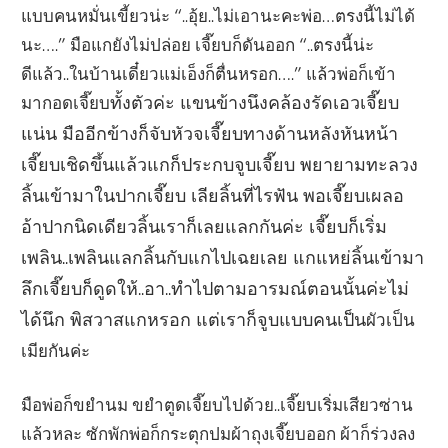
แบบคนหมั่นเขี้ยวน่ะ “..อุ้ย..ไม่เอานะคะพ่อ…ตรงนี้ไม่ได้
นะ….” มือแกยังไม่ปล่อย เจี๊ยบก็ดันออก “..ตรงนี้น่ะ
ดีแล้ว..ในบ้านเดี๋ยวแม่เอ็งก็ตื่นหรอก….” แล้วพ่อก็เข้า
มากอดเจี๊ยบ
ทั้งตัวค่ะ แขนข้างนึงคล้องรัดเอวเจี๊ยบ
แน่น มืออีกข้างก็จับหัวจเจี๊ยบทางด้านหลังหันหน้า
เจี๊ยบเชิดขึ้นแล้วแกก็ประกบจูบเจี๊ยบ พยายามทะลวง
ลิ้นเข้ามาในปากเจี๊ยบ เลียลิ้นที่ไรฟัน พอเจี๊ยบเผลอ
อ้าปากนิดเดียวลิ้นเราก็เลยแลกกันค่ะ เจี๊ยบก็เริ่ม
เพลิน..เพลินแลกลิ้นกับแกไปเฉยเลย แกแหย่ลิ้นเข้ามา
ลึกเจี๊ยบก็ดูดให้..อา..ทำไปตามอารมณ์ตอนนั้นค่ะไม่
ได้นึก พิสวาสแกหรอก แต่เราก็จูบแบบคนเป็น
ผัวเป็น
เมียกันค่ะ
มือพ่อก็ขยำนม ขยำตูดเจี๊ยบไปด้วย..เจี๊ยบเริ่มเสียวซ่าน
แล้วหละ ซักพักพ่อก็กระตุกปมผ้าถุงเจี๊ยบออก ผ้าก็ร่วงลง