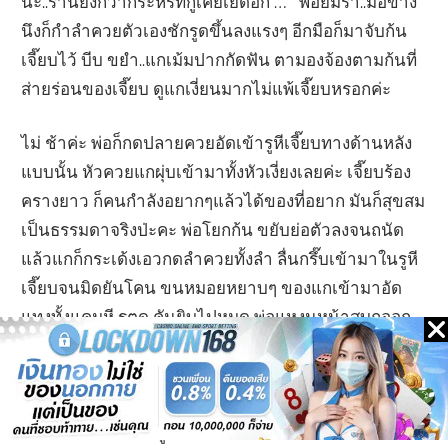
น่ะ..ร่านยิ่งกว่ากระหรี่ที่กูเคยเย็ดอีก …” พ่อยิ้มร่า..มือข้าง
นึงก็กำลำควยตัวเองชักรูดขึ้นลงแรงๆ อีกมือก็มาจับก้น
เจี๊ยบไว้ บีบ ขยำ..แกเม้มปากกัดฟัน ตามองจ้องตามก้นที่
ส่ายร่อนของเจี๊ยบ ดูแกเงี่ยนมากไม่แพ้เจี๊ยบหรอกค่ะ
ไม่ ช้าค่ะ พ่อก็กดปลายควยอัดเข้ารูหีเจี๊ยบทางด้านหลัง
แบบนั้น หัวควยแกผุ่บเข้ามาทั้งหัวเงี่ยงเลยค่ะ เจี๊ยบร้อง
ครางยาว ก็คนกำลังอยากๆแล้วได้ของที่อยาก มันก็สุขสม
เป็นธรรมดาจริงป่ะคะ พ่อโยกก้น ขยับย่อตัวลงจนถนัด
แล้วแกก็กระเด้งเอวกดลำควยทั้งลำ ลื่นกรึ๊บเข้ามาในรูหี
เจี๊ยบจนมิดยันโคน ขนหมอยหยาบๆ ของแกเข้ามาอัด
แทงทั้งแคมหี รูตูด คันยิบไปหมด พ่อแหงนหน้าสบถออก
มา หลับตาพริ้ม ปากจู๋ห่อเชียวควยพ่อเข้ามาอัดแน่นใน
โพรงหีเจี๊ยบจนเต็มเอียดจนเจี๊ยบรู้สึกว่า ไม่มีที่ว่างเหลือ
อยู่เลยค่ะ ร้อนหี แน่น จุก เสียว หลายอารมณ์ค่ะ พ่อแช่ลำ
ควยค้างไว้ มือแกก็ลูบไล้ คลำไปทั่วตัวเจี๊ยบ พอมือถึงปลี