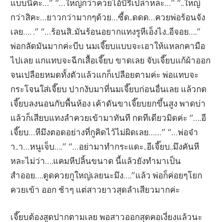
แบบนี้คะ…” “…ใหญ่กว่าควยไอ้บีรึเปล่าหละ…” “..ใหญ่
กว่าสิคะ…ยาวกว่ามากๆด้วย…ซี้ด..ดดด…ควยพ่อร้อนจัง
เลย…. .” “…ร้อนสิ..มันร้อนอยากแทงรูหีเอ็งไง..อีจอย….”
พ่อกลัดมันมากค่ะบีบ นมเจี๊ยบแบบจะเอาให้แหลกคามือ
ไปเลย แกแทบจะฉีกเสื้อเจี๊ยบ ขาดเลย จับเจี๊ยบแก้ผ้าออก
จนเปลือยหมดทั้งตัวแล้วแกก็เปลือยตามค่ะ พ่อแทบจะ
กระโจนใส่เจี๊ยบ ปากงับมาที่นมเจี๊ยบก่อนอื่นเลย แล้วกด
เจี๊ยบลงนอนกับพื้นห้อง เค้าดันขาเจี๊ยบยกขึ้นสูง พาดบ่า
แล้วก็เสียบแทงลำควยเข้ามาทันที กดทีเดียวมิดค่ะ “….อี
เจี๊ยบ…หีมึงตอดอย่างที่กูคิดไว้ไม่ผิดเลย……” “…พ่อจ๋า
า..า…หนูเจ็บ….” “…อย่ามาทำกระแดะ..อีเจี๊ยบ..มึงคันหี
หละไม่ว่า….แคมหีปลิ้นขนาด นี้แล้วยังทำมาเป็น
สำออย….ดูดควยกูใหญ่เลยนะมึง….”แล้ว พ่อก็ค่อยๆโยก
ควยเข้า ออก ช้าๆ แต่สาวยาวสุดลำเสียวมากค่ะ
เจี๊ยบต้องสูดปากตามเลย พอสาวออกสุดคอเงี่ยงแล้วนะ