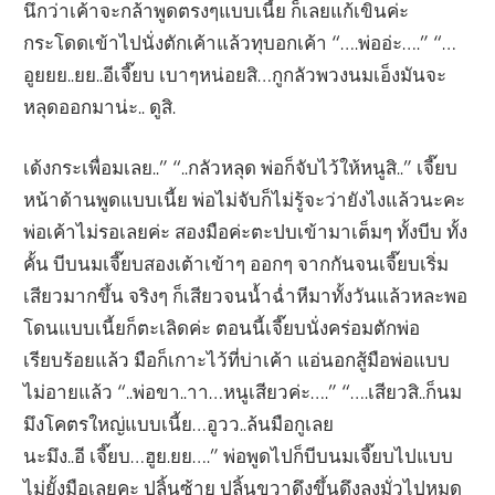
นึกว่าเค้าจะกล้าพูดตรงๆแบบเนี้ย ก็เลยแก้เขินค่ะ
กระโดดเข้าไปนั่งตักเค้าแล้วทุบอกเค้า “….พ่ออ่ะ….” “…
อูยยย..ยย..อีเจี๊ยบ เบาๆหน่อยสิ…กูกลัวพวงนมเอ็งมันจะ
หลุดออกมาน่ะ.. ดูสิ.
เด้งกระเพื่อมเลย..” “..กลัวหลุด พ่อก็จับไว้ให้หนูสิ..” เจี๊ยบ
หน้าด้านพูดแบบเนี้ย พ่อไม่จับก็ไม่รู้จะว่ายังไงแล้วนะคะ
พ่อเค้าไม่รอเลยค่ะ สองมือค่ะตะปบเข้ามาเต็มๆ ทั้งบีบ ทั้ง
คั้น บีบนมเจี๊ยบสองเต้าเข้าๆ ออกๆ จากกันจนเจี๊ยบเริ่ม
เสียวมากขึ้น จริงๆ ก็เสียวจนน้ำฉ่ำหีมาทั้งวันแล้วหละพอ
โดนแบบเนี้ยก็ตะเลิดค่ะ ตอนนี้เจี๊ยบนั่งคร่อมตักพ่อ
เรียบร้อยแล้ว มือก็เกาะไว้ที่บ่าเค้า แอ่นอกสู้มือพ่อแบบ
ไม่อายแล้ว “..พ่อขา..าา…หนูเสียวค่ะ….” “….เสียวสิ..ก็นม
มึงโคตรใหญ่แบบเนี้ย…อูวว..ล้นมือกูเลย
นะมึง..อี เจี๊ยบ…ฮูย.ยย….” พ่อพูดไปก็บีบนมเจี๊ยบไปแบบ
ไม่ยั้งมือเลยคะ ปลิ้นซ้าย ปลิ้นขวาดึงขึ้นดึงลงมั่วไปหมด