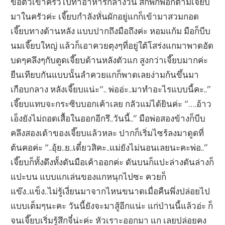
ขอตัวเข้าครัวไปทำอาหารกลางวัน สักพักพ่อก็ตามเจี๊ยบ
มาในครัวค่ะ เจี๊ยบกำลังหั่นผักอยู่แกก็เข้ามาสวมกอด
เจี๊ยบทางด้านหลัง แบบปากถึงมือถึงค่ะ หอมแก้ม มือก็บีบ
นมเจี๊ยบใหญ่ แล้วก็เอาควยตุงๆที่อยู่ใต้โสร่งแกมาพาดอัด
บดๆคลึงๆกับตูดเจี๊ยบด้านหลังตัวแก สูงกว่าเจี๊ยบมากค่ะ
ยืนเทียบกันแบบนั้นลำควยแกก็พาดเลยง่ามก้นขึ้นมา
เกือบกลาง หลังเจี๊ยบแน่ะ“.. พ่ออ่ะ..มาทำอะไรแบบนี้คะ..”
เจี๊ยบแทบจะกระซิบบอกเค้าเลย กลัวแม่ได้ยินค่ะ “….อ้าว
เอ็งยังไม่ถอดเสื้อในออกอีกรึ..วันนี้..” มือพ่อสองข้างก็บีบ
คลึงสองเต้าของเจี๊ยบแล้วหละ ปากก็เริ่มไซร้ลงมาดูดที่
ต้นคอค่ะ “..อุ้ย..ย..เดี๋ยวสิคะ..แม่ยังไม่นอนเลยนะคะพ่อ..”
เจี๊ยบก็ทั้งดึงทั้งดันมือเค้าออกค่ะ ดันบนก็แปะล่างดันล่างก็
แปะบน แบบแกเล่นของแกหนุกไปซะ ควยก็
แข๊ง..แข็ง..ไม่รู้เงี่ยนมาจากไหนขนาดเมื่อคืนพึ่งปล่อยไป
แบบเต็มๆนะคะ วันนี้ยังจะมาสู้อีกแน่ะ แก่ป่านนี้แล้วอ่ะ ก็
จนเจี๊ยบเริ่มรู้สึกจี๋น่ะค่ะ หัวเราะออกมา แก เลยปล่อยคง