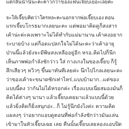
แต่กลิ่นน้ำนี้นะคะคาวกว่าของแฟนเจี๊ยบเยอะเลยค่ะ
จะให้เจี๊ยบคิดว่าใครหละคะนอกจากพ่อเจี๊ยบเอง ตอน
แรกเจี๊ยบ
โกรธมากเลยนะคะ แต่พอมาคิดดูก็สงสาร
เค้าน่ะค่ะคงเพราะไม่ได้ทำกับแม่มานาน เค้าคงอยาก
ระบายบ้าง แต่ก็อดแปลกใจไม่ได้นะคะว่าเค้าอายุ
ป่านนี้แล้วยังจะมีพิษสงเหลืออยู่อีก หรอ..
คิดไปก็นึก
เห็นภาพพ่อกำลังชักว่าว ใส่ กางเกงในของเจี๊ยบ ก็รู้
สึกเสียวๆ หวิวๆ ขึ้นมาทันทีเลยค่ะ นึกไปไกลเลยนะคะ
ว่าของเค้าจะขนาดซักเท่าไหร่..แบบบ้ามาก…แต่ของ
แบบนี้คง ว่ากันไม่ไ
ด้หรอกค่ะ เรื่องแบบเนี่ยสมองมันก็
คิดได้ต่างๆ นานา แล้วเจี๊ยบเคยมาแล้วแบบนี้ด้วย
แล้วยิ่งคิดก็ยิ่งสนุกอ่ะ…
ก็ ไม่รู้นึกยังไงค่ะ ความคิด
แผลงๆ ว่าอยากแอบดูตอนที่พ่อกำลังชักว่าวมันแล่น
เข้ามาในหัวเจี๊ยบเฉย เลย คืนนั้นเจี๊ยบเลยลองแอบปิด