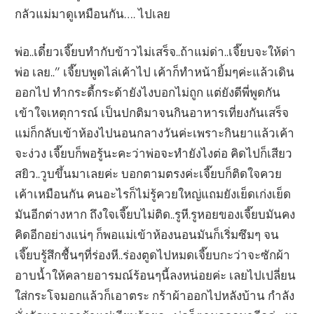
กลัวแม่มาดูเหมือนกัน…. ไปเลย
พ่อ..เดี๋ยวเจี๊ยบทำกับข้าวไม่เสร็จ..ถ้าแม่ด่า..เจี๊ยบจะให้ด่า
พ่อ เลย..” เจี๊ยบพูดไล่เค้าไป เค้าก็ทำหน้ายิ้มๆค่ะแล้วเดิน
ออกไป ทำกระดี้กระด้ายังไงบอกไม่ถูก แต่ยังดีพี่พูดกัน
เข้าใจเหตุการณ์ เป็นปกติมาจนกินอาหารเที่ยงกันเสร็จ
แม่ก็กลับเข้าห้องไปนอนกลางวันค่ะเพราะกินยาแล้วเค้า
จะง่วง เจี๊ยบก็พอรู้นะคะว่าพ่อจะทำยังไงต่อ คิดไปก็เสียว
สยิว..วูบขึ้นมาเลยค่ะ บอกตามตรงค่ะเจี๊ยบก็ติดใจควย
เค้าเหมือนกัน คนอะไรก็ไม่รู้ควยใหญ่แถมยังเย็ดเก่งเย็ด
มันอีกต่างหาก ถึงใจเจี๊ยบไม่ติด..รูหี.รูหอยของเจี๊ยบมันคง
คิดอีกอย่างแน่ๆ ก็พอแม่เข้าห้องนอนมันก็เริ่มซึมๆ จน
เจี๊ยบรู้สึกชื้นๆที่ร่องหี..ร่องตูดไปหมดเจี๊ยบกะว่าจะซักผ้า
อาบน้ำให้คลายอารมณ์ร้อนๆนี้ลงหน่อยค่ะ เลยไปเปลี่ยน
ใส่กระโจมอกแล้วก็เอาตระ กร้าผ้าออกไปหลังบ้าน กำลัง