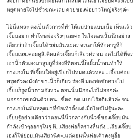
งมือกำต่อกันยังปิดท่อนแกไม่หมด เล่นเอาเจี๊ยบตะลึงแบบ
หยุดหายใจไปชั่วขณะเลย ควยของพ่อยาวใหญ่จริงๆค่ะ
ไอ้นี่แหละ คงเป็นตัวการที่ทำให้แม่ป่วยแบบเนี้ย เห็นแล้ว
เจี๊ยบอยากทำโทษพ่อจริงๆ เลยค่ะ ในใจตอนนั้นนึกอย่าง
เดียวว่าถ้าเจี๊ยบได้ขย่มมันนะคะ จะเอาให้หักคารูหีก้
เจี๊ยบเลย..คอยดูสิ..คิดแล้วเจี๊ยบก็เสียวค่ะ จน อดไม่ได้ที่จะ
เอานิ้วตัวเองมาลูบถูที่ร่องหีที่ตอนนี้ก็เยิ้มน้ำจนทำให้
กางเกงใน ที่เจี๊ยบใส่อยู่เปียกไปหมดแล้วหละ…เจี๊ยบค่อย
ทรุดตัวลงนั่งอ้าขา..นิ้วก็เกี่ยว ร่องหี มองพ่อชักควยไป
เจี๊ยบก็รูดนิ้วตามจังหวะ ตอนนั้นนึกอะไรไม่ออกค่ะ
นอกจากขอมันด้วยคน…ซี้ดด..ดด..แบบไร้สติแล้วค่ะ จน
กางเกงในมันหลุดมาที่ข้อเท้าตั้งแต่เมื่อไหร่ไม่รู้นะคะ
เจี๊ยบรู้อย่างเดียวว่าตอนนี้นิ้วกลางกับนิ้วชี้ของเจี๊ยบมัน
กำลังเข้าๆออกๆในรู หี…เสียงพ่อก็ครางหื่นดัง…เสียงเจี๊ยบ
เองก็ใช่ย่อย..มันเสียวนิคะ..แต่ตอนนั้นพ่อเค้าคงหูอื้อ