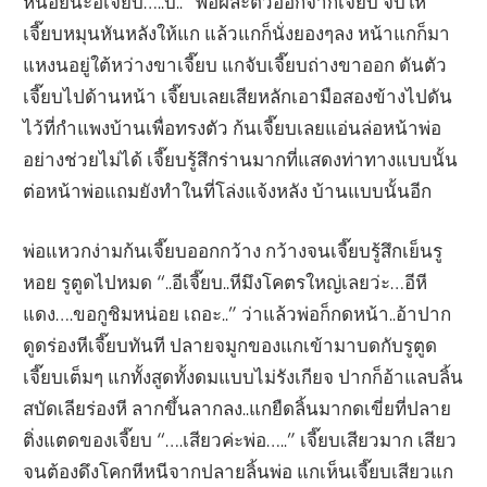
หน่อยนะอีเจี๊ยบ…..บ..” พ่อผละตัวออกจากเจี๊ยบ จับให้
เจี๊ยบหมุนหันหลังให้แก แล้วแกก็นั่งยองๆลง หน้าแกก็มา
แหงนอยู่ใต้หว่างขาเจี๊ยบ แกจับเจี๊ยบถ่างขาออก ดันตัว
เจี๊ยบไปด้านหน้า เจี๊ยบเลยเสียหลักเอามือสองข้างไปดัน
ไว้ที่กำแพงบ้านเพื่อทรงตัว ก้นเจี๊ยบเลยแอ่นล่อหน้าพ่อ
อย่างช่วยไม่ได้ เจี๊ยบรู้สึกร่านมากที่แสดงท่าทางแบบนั้น
ต่อหน้าพ่อแถมยังทำในที่โล่งแจ้งหลัง บ้านแบบนั้นอีก
พ่อแหวกง่ามก้นเจี๊ยบออกกว้าง กว้างจนเจี๊ยบรู้สึกเย็นรู
หอย รูตูดไปหมด “..อีเจี๊ยบ..หีมึงโคตรใหญ่เลยว่ะ…อีหี
แดง….ขอกูชิมหน่อย เถอะ..” ว่าแล้วพ่อก็กดหน้า..อ้าปาก
ดูดร่องหีเจี๊ยบทันที ปลายจมูกของแกเข้ามาบดกับรูตูด
เจี๊ยบเต็มๆ แกทั้งสูดทั้งดมแบบไม่รังเกียจ ปากก็อ้าแลบลิ้น
สบัดเลียร่องหี ลากขึ้นลากลง..แกยืดลิ้นมากดเขี่ยที่ปลาย
ติ่งแตดของเจี๊ยบ “….เสียวค่ะพ่อ…..” เจี๊ยบเสียวมาก เสียว
จนต้องดึงโคกหีหนีจากปลายลิ้นพ่อ แกเห็นเจี๊ยบเสียวแก