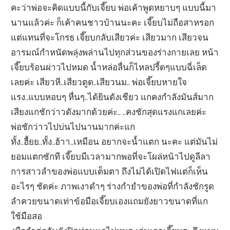
คะว่าพ่อจะคิดแบบนี้กับเจี๊ยบ พ่อเค้าพูดหยาบๆ แบบนี้มา
นานแล้วค่ะ ก็เค้าคนชาวบ้านนะคะ เจี๊ยบไม่ถือสาหรอก
แต่แทนที่จะโกรธ เจี๊ยบกลับเสียวค่ะ เสียวมาก เสียวจน
อารมณ์กำหนัดพลุ่งพล่านไปทุกส่วนของร่างกายเลย หน้า
เจี๊ยบร้อนผ่าวไปหมด น้ำหล่อลื่นก็ไหลปรี้ดๆแบบฉี่เล็ด
เลยค่ะ เสียวหี..เสียวตูด..เสียวนม.. พ่อเจี๊ยบหายใจ
แรง..แบบหอบๆ หื่นๆ..ได้ยินดังเชียว แกคงกำลังมันส์มาก
เสียงแกชักว่าวดังมากด้วยค่ะ.. ..คงชักสุดแรงแกเลยค่ะ
พ่อชักว่าวไปบ่นไปนานมากค่ะแก
ทั้ง..ฮื้ยย..ทั้ง..ฮ้าา..เหมือน อยากจะน้ำแตก นะคะ แต่มันไม่
ยอมแตกซักที เจี๊ยบมีเวลามากพอที่จะโผล่หน้าไปดูลีลา
การสาวลำของพ่อแบบเต็มตา ถึงไม่ได้เปิดไฟแต่ก็เห็น
อะไรๆ ชัดค่ะ ภาพเงาดำๆ ร่างกำยำของพ่อที่กำลังชักรูด
ลำควยขนาดเท่าข้อมือเจี๊ยบเองแถมยังยาวขนาดที่แก
ใช้มือสอ