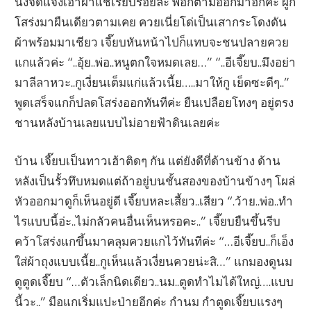
นั่งจัดแจงเอาผ้าแช่เรียบร้อยละ พ่อก็ตามออกมาอีกค่ะ ผูก
โสร่งมาผืนเดียวตามเคย ควยเนี่ยโด่เป็นเสากระโดงดัน
ผ้าพร้อมมาเชียว เจี๊ยบหันหน้าไปก็แทบจะชนปลายควย
แกแล้วค่ะ “..อุ้ย..พ่อ..หนูตกใจหมดเลย…” “..อีเจี๊ยบ..มึงอย่า
มาลีลาหวะ..กูเงี่ยนเต็มแก่แล้วเนี้ย…..มาให้กู เย็ดซะดีๆ..”
พูดเสร็จแกก็ปลดโสร่งออกทันทีค่ะ ยืนเปลือยโทงๆ อยู่ตรง
ชานหลังบ้านเลยแบบไม่อายฟ้าดินเลยค่ะ
บ้าน เจี๊ยบเป็นทาวเฮ้าติดๆ กัน แต่ยังดีที่ด้านข้าง ด้าน
หลังเป็นรั้วทึบหมดแต่ถ้าอยู่บนชั้นสองของบ้านข้างๆ โผล่
หัวออกมาดูก็เห็นอยู่ดี เจี๊ยบหละเสี้ยว..เสียว “.ว้าย..พ่อ..ทำ
ไรแบบนี้อ่ะ..ไม่กลัวคนอื่นเห็นหรอคะ..” เจี๊ยบยืนขึ้นรีบ
คว้าโสร่งแกขึ้นมาคลุมควยแกไว้ทันทีค่ะ “…อีเจี๊ยบ..ก็เอ็ง
ใส่ผ้าถุงแบบเนี้ย..กูเห็นแล้วเงี่ยนควยน่ะสิ…” แกมองดูนม
ดูตูดเจี๊ยบ “…ตัวเล็กนิดเดียว..นม..ตูดทำไมได้ใหญ่….แบบ
นี้วะ..” มือแกเริ่มแปะป่ายอีกค่ะ กำนม กำตูดเจี๊ยบแรงๆ