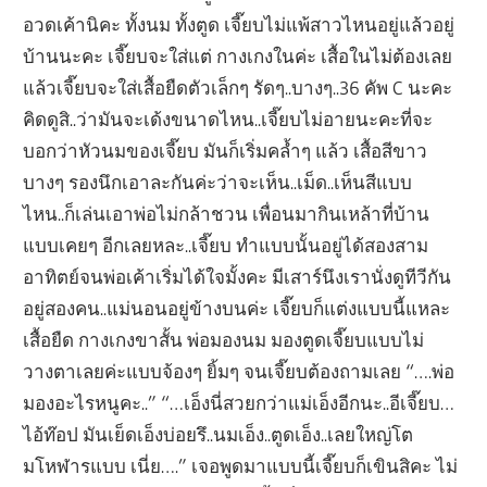
อวดเค้านิคะ ทั้งนม ทั้งตูด เจี๊ยบไม่แพ้สาวไหนอยู่แล้วอยู่
บ้านนะคะ เจี๊ยบจะใส่แต่ กางเกงในค่ะ เสื้อในไม่ต้องเลย
แล้วเจี๊ยบจะใส่เสื้อยืดตัวเล็กๆ รัดๆ..บางๆ..36 คัพ C นะคะ
คิดดูสิ..ว่ามันจะเด้งขนาดไหน..เจี๊ยบไม่อายนะคะที่จะ
บอกว่าหัวนมของเจี๊ยบ มันก็เริ่มคล้ำๆ แล้ว เสื้อสีขาว
บางๆ รองนึกเอาละกันค่ะว่าจะเห็น..เม็ด..เห็นสีแบบ
ไหน..ก็เล่นเอาพ่อไม่กล้าชวน เพื่อนมากินเหล้าที่บ้าน
แบบเคยๆ อีกเลยหละ..เจี๊ยบ ทำแบบนั้นอยู่ได้สองสาม
อาทิตย์จนพ่อเค้าเริ่มได้ใจมั้งคะ มีเสาร์นึงเรานั่งดูทีวีกัน
อยู่สองคน..แม่นอนอยู่ข้างบนค่ะ เจี๊ยบก็แต่งแบบนี้แหละ
เสื้อยืด กางเกงขาสั้น พ่อมองนม มองตูดเจี๊ยบแบบไม่
วางตาเลยค่ะแบบจ้องๆ ยิ้มๆ จนเจี๊ยบต้องถามเลย “….พ่อ
มองอะไรหนูคะ..” “…เอ็งนี่สวยกว่าแม่เอ็งอีกนะ..อีเจี๊ยบ…
ไอ้ท๊อป มันเย็ดเอ็งบ่อยรึ..นมเอ็ง..ตูดเอ็ง..เลยใหญ่โต
มโหฬารแบบ เนี่ย….” เจอพูดมาแบบนี้เจี๊ยบก็เขินสิคะ ไม่