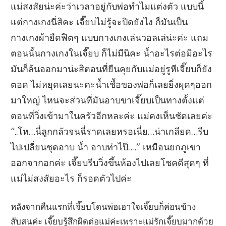
แม่สงสัยน่ะค่ะว่าเวลาอยู่กับพ่อทำไมแต่งตัว แบบนี้
แต่กางเกงนี่สิคะ เจี๊ยบไม่รู้จะปิดยังไง ก็มันเป็น
กางเกงผ้ายืดฟิตๆ แบบกางเกงเล่นวอลเล่น่ะค่ะ แถม
ตอนนั้นกางเกงในเจี๊ยบ ก็ไม่มีนิคะ น้ำอะไรต่อมิอะไร
มันก็ล้นออกมาน่ะสิตอนที่ยืนคุยกับแม่อยู่รูหีเจี๊ยบก็ยัง
ตอด ไม่หยุดเลยนะคะน้ำเชื้อของพ่อก็เลยยิ่งผุดๆออก
มาใหญ่ ไหนจะส่วนที่มันอาบขาเจี๊ยบเป็นทางตั้งแต่
ตอนที่วิ่งเข้ามาในครัวอีกหละค่ะ แม่คงเห็นชัดเลยค่ะ
“..โห…นี่ลูกกลัวจนฉี่ราดเลยหรอเนี่ย…น่าเกลียด…รีบ
ไปเปลี่ยนชุดอาบ น้ำ อาบท่าไป๊….” เหมือนยกภูเขา
ออกจากอกค่ะ เจี๊ยบรีบวิ่งขึ้นห้องไปเลยโชคดีสุดๆ ที่
แม่ไม่สงสัยอะไร ก็รอดตัวไปค่ะ
หลังจากคืนแรกที่เจี๊ยบโดนพ่อเอาใจเจี๊ยบก็ค่อนข้าง
สับสนค่ะ เจี๊ยบรู้สึกผิดต่อแม่ค่ะเพราะแม่รักเจี๊ยบมากด้วย