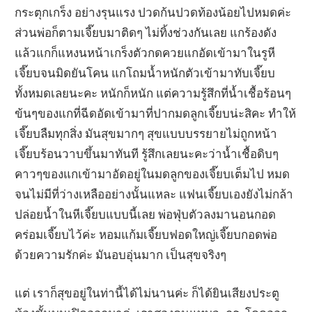
กระตุกเกร็ง อย่างรุนแรง ปวดก้นปวดท้องน้อยไปหมดค่ะ
ส่วนพ่อก็ตามเจี๊ยบมาติดๆ ไม่ทิ้งช่วงกันเลย แกร้องดัง
แล้วแกก็แหงนหน้าเกร็งตัวกดควยแกอัดเข้ามาในรูหี
เจี๊ยบจนมิดยันโคน แกโถมน้ำหนักตัวเข้ามาทับเจี๊ยบ
ทั้งหมดเลยนะคะ หนักก็หนัก แต่ความรู้สึกที่น้ำเชื้อร้อนๆ
ข้นๆของแกที่ฉีดอัดเข้ามาที่ปากมดลูกเจี๊ยบน่ะสิคะ ทำให้
เจี๊ยบลืมทุกสิ่ง มันสุขมากๆ สุขแบบบรรยายไม่ถูกหน้า
เจี๊ยบร้อนวาบขึ้นมาทันที รู้สึกเลยนะคะว่าน้ำเชื้อดิบๆ
คาวๆของแกเข้ามาอัดอยู่ในมดลูกของเจี๊ยบเต็มไป หมด
จนไม่มีที่ว่างเหลืออย่างนั้นแหละ แฟนเจี๊ยบเองยังไม่กล้า
ปล่อยน้ำในหีเจี๊ยบแบบนี้เลย พ่อฟุ่บตัวลงมานอนกอด
คร่อมเจี๊ยบไว้ค่ะ หอมแก้มเจี๊ยบฟอดใหญ่เจี๊ยบกอดพ่อ
ด้วยความรักค่ะ มันอบอุ่นมาก เป็นสุขจริงๆ
แต่ เราก็สุขอยู่ในท่านี้ได้ไม่นานค่ะ ก็ได้ยินเสียงประตู