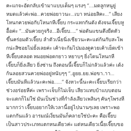
คะแกจะอัดกลับเข้ามาแบบเต็มๆ แรงๆ “….มดลูกหนูยู่
หมดแล้วค่ะพ่อ…ควยพ่อยาวนะ…เบา หน่อยสิคะ…” เสียง
โหนกควยพ่อกับโหนกหีเจี๊ยบ กระแทกกันดัง ดังจนเจี๊ยบหู
อื้อค่ะ “…มันควยกูจริง….อีเจี๊ยบ…..” พ่อดันแขนตึงยืดตัว
ขึ้นคร่อมตัวเจี๊ยบ ลำตัวเนี่ยนิ่งเชียวนะคะแต่ก้นกับสะโพ
กน่ะสิซอยไม่ยั้งเลยค่ะ เค้าจะก้มไปมองดูควยเค้าเย็ดเข้า
หีเจี๊ยบตลอด หมอยพ่อดกยาว หยาบๆ ยิ่งโดนโหนกหี
เจี๊ยบก็ยิ่งเสียว ยิ่งซ่าน ถึงตอนนี้เจี๊ยบก็ไม่กลัวแล้วค่ะ เด้ง
ก้นลอยสวนควยพ่ออยู่หนับๆๆ “..อูยย..ยย..พ่อขา..าา…
เจี๊ยบมันหีแล้วนะคะพ่อ……” จังหวะนี้นะคะเจี๊ยบเรียกว่า
ช่วงอร่อยหีค่ะ เพราะเจ็บก็ไม่เจ็บ เสียวแทบบ้าแบบตอน
จะแตกก็ไม่ใช่ มันเป็นช่วงที่กำลังเสียวเพลินๆ คันๆโพรงหี
มากกว่า เจี๊ยบอยากให้เวลานี้อยู่ไปนานๆเลย เพราะพอ
แตกกันแล้ว อารมณ์เงี่ยนมันก็คลายใช่ป่ะคะ คือเจี๊ยบ
เป็นสาวประเภทแตกหนเดียวค่ะ แต่หนเดียวเนี้ยเจี๊ยบขอ