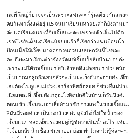
นมที่ ใหญ่ก็อาจจะเป็นเพราะแฟนค่ะ ก็รุ่นเดียวกันแหละ
คบกันมาตั้งแต่อยู่ ม.5 จนมาเรียนมหาลัยเค้าก็ยังตามมา
ค่ะ แต่เรียนคนละที่กับเจี๊ยบนะคะ เพราะเค้าเอ็นไม่ติด
เรามีไรกันตั้งแต่เรียนมัธยมแล้วก็เรียกว่าแฟนป้อนน้ำ
ป้อนเนื้อให้เจี๊ยบมาตลอดจนอวบแบบทุกวันนี้ไงหละ
คะ..ถึงจะมาเรียนต่างจังหวัดแต่เจี๊ยบก็กลับบ้านบ่อยค่ะ
เพราะแม่ให้รถเจี๊ยบมาใช้แล้วพอดีแม่จอยมา ป่วยหนัก
เป็นปากมดลูกอักเสบกลัวจะเป็นมะเร็งกันจะตายค่ะ เจี๊ยบ
เลยต้องไปดูแลแม่ช่วงเสาร์อาทิตย์ตลอด ก็ช่วงที่แม่ป่วย
เนี่ยแหละที่ เจี๊ยบสังเกตุอะไรผิดปกติในบ้าน ก็วันนึงค่ะ
ตอนเช้า เจี๊ยบจะเอาเสื้อผ้ามาซัก กางเกงในของเจี๊ยบน่ะ
สิมันมีรอยด่างๆเป็นวงกว้างๆค่ะ ดูยังไงก็ไม่ใช่น้ำของ
เจี๊ยบแน่ๆ หละเจี๊ยบรองดมดูก็รู้ชัดว่าเป็นน้ำอะไร แห๋ม…
ก็เจี๊ยบกลืนน้ำเชื้อแฟนมาออกบ่อย ทำไมจะไม่รู้ห่ละคะ..