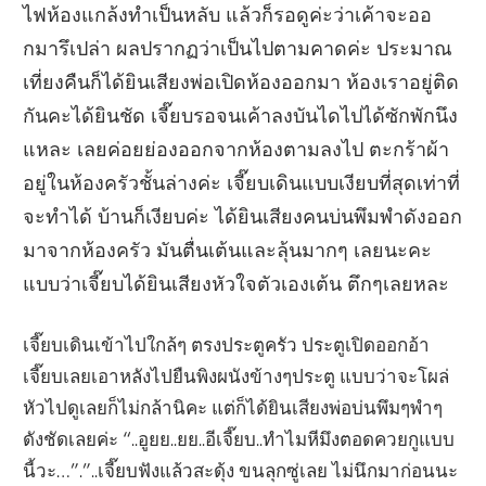
ไฟห้องแกล้งทำเป็นหลับ แล้วก็รอดูค่ะว่าเค้าจะออ
กมารึเปล่า ผลปรากฏว่าเป็นไปตามคาดค่ะ ประมาณ
เที่ยงคืนก็ได้ยินเสียงพ่อเปิดห้องออกมา ห้องเราอยู่ติด
กันคะได้ยินชัด เจี๊ยบรอจนเค้าลงบันไดไปได้ซักพักนึง
แหละ เลยค่อยย่องออกจากห้องตามลงไป ตะกร้าผ้า
อยู่ในห้องครัวชั้นล่างค่ะ เจี๊ยบเดินแบบเงียบที่สุดเท่าที่
จะทำได้ บ้านก็เงียบค่ะ ได้ยินเสียงคนบ่นพึมพำดังออก
มาจากห้องครัว มันตื่นเต้นและลุ้นมากๆ เลยนะคะ
แบบว่าเจี๊ยบได้ยินเสียงหัวใจตัวเองเต้น ตึกๆเลยหละ
เจี๊ยบเดินเข้าไปใกล้ๆ ตรงประตูครัว ประตูเปิดออกอ้า
เจี๊ยบเลยเอาหลังไปยืนพิงผนังข้างๆประตู แบบว่าจะโผล่
หัวไปดูเลยก็ไม่กล้านิคะ แต่ก็ได้ยินเสียงพ่อบ่นพึมๆพำๆ
ดังชัดเลยค่ะ “..อูยย..ยย..อีเจี๊ยบ..ทำไมหีมึงตอดควยกูแบบ
นี้วะ…”.”..เจี๊ยบฟังแล้วสะดุ้ง ขนลุกซู่เลย ไม่นึกมาก่อนนะ