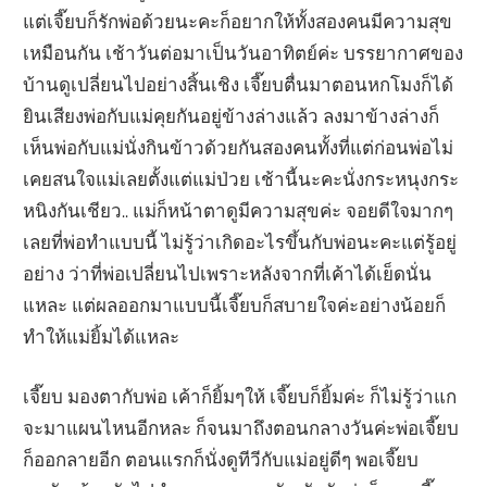
แต่เจี๊ยบก็รักพ่อด้วยนะคะก็อยากให้ทั้งสองคนมีความสุข
เหมือนกัน เช้าวันต่อมาเป็นวันอาทิตย์ค่ะ บรรยากาศของ
บ้านดูเปลี่ยนไปอย่างสิ้นเชิง เจี๊ยบตื่นมาตอนหกโมงก็ได้
ยินเสียงพ่อกับแม่คุยกันอยู่ข้างล่างแล้ว ลงมาข้างล่างก็
เห็นพ่อกับแม่นั่งกินข้าวด้วยกันสองคนทั้งที่แต่ก่อนพ่อไม่
เคยสนใจแม่เลยตั้งแต่แม่ป่วย เช้านี้นะคะนั่งกระหนุงกระ
หนิงกันเชียว.. แม่ก็หน้าตาดูมีความสุขค่ะ จอยดีใจมากๆ
เลยที่พ่อทำแบบนี้ ไม่รู้ว่าเกิดอะไรขึ้นกับพ่อนะคะแต่รู้อยู่
อย่าง ว่าที่พ่อเปลี่ยนไปเพราะหลังจากที่เค้าได้เย็ดนั่น
แหละ แต่ผลออกมาแบบนี้เจี๊ยบก็สบายใจค่ะอย่างน้อยก็
ทำให้แม่ยิ้มได้แหละ
เจี๊ยบ มองตากับพ่อ เค้าก็ยิ้มๆให้ เจี๊ยบก็ยิ้มค่ะ ก็ไม่รู้ว่าแก
จะมาแผนไหนอีกหละ ก็จนมาถึงตอนกลางวันค่ะพ่อเจี๊ยบ
ก็ออกลายอีก ตอนแรกก็นั่งดูทีวีกับแม่อยู่ดีๆ พอเจี๊ยบ