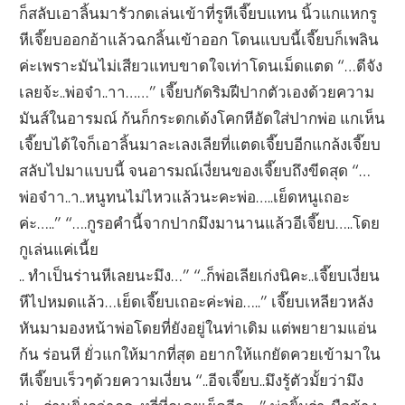
ก็สลับเอาลิ้นมารัวกดเล่นเข้าที่รูหีเจี๊ยบแทน นิ้วแกแหกรู
หีเจี๊ยบออกอ้าแล้วฉกลิ้นเข้าออก โดนแบบนี้เจี๊ยบก็เพลิน
ค่ะเพราะมันไม่เสียวแทบขาดใจเท่าโดนเม็ดแตด “…ดีจัง
เลยจ้ะ..พ่อจ๋า..าา……” เจี๊ยบกัดริมฝีปากตัวเองด้วยความ
มันส์ในอารมณ์ ก้นก็กระดกเด้งโคกหีอัดใส่ปากพ่อ แกเห็น
เจี๊ยบได้ใจก็เอาลิ้นมาละเลงเลียที่แตดเจี๊ยบอีกแกล้งเจี๊ยบ
สลับไปมาแบบนี้ จนอารมณ์เงี่ยนของเจี๊ยบถึงขีดสุด “…
พ่อจ๋าา..า..หนูทนไม่ไหวแล้วนะคะพ่อ…..เย็ดหนูเถอะ
ค่ะ…..” “….กูรอคำนี้จากปากมึงมานานแล้วอีเจี๊ยบ…..โดย
กูเล่นแค่เนี้ย
.. ทำเป็นร่านหีเลยนะมึง…” “..ก็พ่อเลียเก่งนิคะ..เจี๊ยบเงี่ยน
หีไปหมดแล้ว…เย็ดเจี๊ยบเถอะค่ะพ่อ…..” เจี๊ยบเหลียวหลัง
หันมามองหน้าพ่อโดยที่ยังอยู่ในท่าเดิม แต่พยายามแอ่น
ก้น ร่อนหี ยั่วแกให้มากที่สุด อยากให้แกยัดควยเข้ามาใน
หีเจี๊ยบเร็วๆด้วยความเงี่ยน “..อีจเจี๊ยบ..มึงรู้ตัวมั้ยว่ามึง