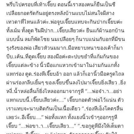
พรึ่บไปครอบที่เท้าเจี๊ยบ ตอนนี้เราสองคนก็ยืนเป็นชี
เปลือยกอดรัดกันอยู่ตรงหลังบ้านแบบไม่สนใจผีสาง
เทวดาที่ไหนแล้วค่ะ..พ่อจูบเจี๊ยบแทบจะกินปากเจี๊ยบค่ะ
ทั้งเม้ม ทั้งดูด ริมฝีปาก…เจี๊ยบเสียวค่ะ ยืนแก้ผ้านอกบ้าน
แบบนั้น ลมก็พัดโชย นมเปลือยๆ ก็นาบแน่นกับอกที่มีขน
รุงรังของพ่อ เสียวหัวนมมาก..มือหยาบหนาของเค้าก็มา
บีบ..เค้น..ที่ตูดเจี๊ยบ สองมือค่ะตะปบขยำที่แก้มก้นของ
เจี๊ยบแต่ละข้าง นิ้วมือแกแหวกเข้ามาในง่ามก้นแกทั้ง
แหกร่อง ตูด..ร่องหีเจี๊ยบอ้า ออก แล้วก็เอานิ้วมือครูดไถล
ผ่านร่องกลีบเยิ้มๆ ของเจี๊ยบขึ้นลงไปมาเจี๊ยบยิ่งเสียว ..ยิ่ง
หงี่..น้ำหล่อลื่นก็ยิ่งไหลออกมาจากรูหี “….พ่อจ๋า..า…อย่า
แหกแบบนี้..เจี๊ยบเสียวค่ะ….” เจี๊ยบกอดตัวพ่อไว้แน่น ตัว
เราแทบจะนาบติดกันเป็นเนื้อเดียว “..ร่องหีเอ็งโคตรลื่น
เลยว่ะ..อีเจี๊ยบ…..” พ่อทั้งแหก ทั้งแยงนิ้วเข้าๆออกๆรูหี
เจี๊ยบ “….พ่อขา..า…เจี๊ยบเสียว….” “..ขอกูดูหีมึงให้เต็มตา