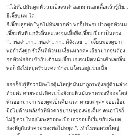
“..ไอ้ท๊อปมันดูดหัวนมเอ็งจนดำออกมานอกเสื้อแล้วรู้มั้ย…
อีเจี๊ยบนม โต..
อีเจี๊ยบลูกพ่อ.”พูดไม่ทันขาดคำ พ่อก็ประกบปากดูดหัวนม
เจี๊ยบทันที แกรัวลิ้นละเลงจนเสื้อยืดเจี๊ยบเปียกเป็นดวง
“….พ่อจ๋า..าา…..พ่อจ๋า…าา…ดีจังเลย …” เจี๊ยบมองดูปาก
พ่อกำลังดูด รัวลิ้นที่หัวนม เงี่ยนมากค่ะ เสียวมากจนต้อง
กดหัวพ่ออัดเข้ากับเต้านมเจี๊ยบเองจนมิดหน้าเค้าเลยลิ้น
พ่อก็ ยังไม่หยุดรัวนะคะ ข้างบนโดนอยู่แบบเนี้ย
จอยก็ยังรู้สึกว่ามีอะไรดุ้นใหญ่ๆมันมาถูกระทุ้งอยู่ด้านล่าง
ด้วยค่ะ ควยพ่อน่ะสิคะแข็งยังกะหินมันพาดร่องหีจอยโผล่
พ้นออกมาจากร่องตูดเป็นคืบ แน่ะ ควยสดๆค่ะ จอยเอื้อม
มือไปด้านหลังกำที่หัวควยบานๆของพ่อเต็มๆ คนอาไรก็
ไม่รู้ ควยใหญ่ยังกะสากกะเบือ เอวจอยก็เริ่มขยับค่ะบด
ร่องหีถูกับลำควยของพ่อไม่หยุด “…ทำไมพ่อควยใหญ่