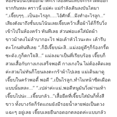
ห้องชั้นบนเปิดออกมาค่ะเราสองคนแทบจะกระโดดออก
จากกันหละ คราวนี้ แม่ค่ะ แม่กำลังเดินลงบันไดมา
“..เจี๊ยบๆๆ….เป็นอะไรลูก……ไอ้ศักดิ์….มึงทำอะไรลูก…”
เสียงดังมาถึงชั้นบนโน้นเลยเจี๊ยบ
คว้าเสื้อผ้าได้ก็รีบวิ่ง
เข้าไปในห้องครัว ทันทีเลย ส่วนพ่อแค่ใส่มัดผ้า
ขาวม้าคงไม่ลำบากอะไร พ่อเค้าหัวไวนะคะ เค้ารีบ
ตะโกนทันทีเลย “..ก็อีเจี๊ยบน่ะสิ…แม่งอยู่ดีๆก็ร้องกรี้ด
ซะดัง..กูก็ตกใจสิ…” แม่ลงมาเป็นที่เรียบร้อย เจี๊ยบก็
สวมเสื้อกับกางเกงเสร็จพอดี กางเกงใน ไม่ต้องคิดเลย
ค่ะสวมไม่ทันก็โยนลงตะกร้าผ้าไปเลย แม่เดินมาดู
เจี๊ยบในครัวพอดี้ พอดี “..เป็นไรลูก..ทำไมหน้าซีดเผือด
แบบนั้นหละ…” “..เปล่าค่ะแม่..พอดีหนูมันวิ่งผ่านเท้า
เจี๊ยบไปน่ะ….เจี๊ยบกลัว…”เสื้อยืดที่เจี๊ยบใส่มันก็ทั้งสี
ขาว ทั้งบางรัดก็รัดแถมยังมีรอยน้ำลายพ่อเป็นดวง
แฉะๆ อยู่เลย เจี๊ยบเลยยืนกอดอกตลอดค่ะแบบกลัว