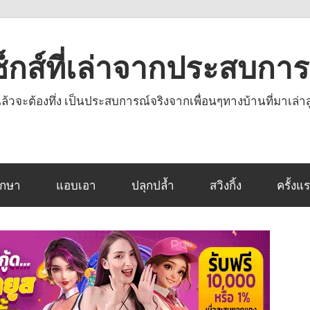
งเซ็กส์ที่เล่าจากประสบกา
านแล้วจะต้องทึ่ง เป็นประสบการณ์จริงจากเพื่อนๆทางบ้านที่มาเล่าส
ึกษา
แอบเอา
ปลุกปล้ำ
สวิงกิ้ง
ครั้งแ