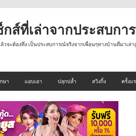
งเซ็กส์ที่เล่าจากประสบกา
านแล้วจะต้องทึ่ง เป็นประสบการณ์จริงจากเพื่อนๆทางบ้านที่มาเล่าส
ึกษา
แอบเอา
ปลุกปล้ำ
สวิงกิ้ง
ครั้งแ