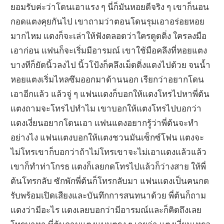
ยอมรับค่ะว่าโดนเอาแรง ๆ นี่ก็มันหอยดีจริง ๆ เขาก็นอน
กอดแตงคุยกันไป เขาถามว่าตอนโดนรุมเอาอร่อยหอย
มากไหม แตงก็จะเล่าให้ฟังตลอดว่าใครดูดติ่ง ใครลงมือ
เอาก่อน แฟนก็จะเริ่มมีอารมณ์ เขาใช้มือคลึงที่หอยแตง
บางทีก็ยัดนิ้วลงไป นิ้วโป้งก็คลึงเม็ดติ่งแตงไปด้วย จนน้ำ
หอยแตงเริ่มไหลซึมออกมาด้านนอก เรียกว่าอยากโดน
เอาอีกแล้ว แล้วจู่ ๆ แฟนแตงก็บอกให้แตงโทรไปหาพี่ต้น
แตงถามจะโทรไปทำไม เขาบอกให้แตงโทรไปบอกว่า
แตงเงี่ยนอยากโดนเอา แฟนแตงอยากรู้ว่าพี่ต้นจะทำ
อย่างไง แฟนแตงบอกให้แตงชวนมันเซ็กซ์โฟน แตงจะ
ไม่โทรเขาก็บอกว่าถ้าไม่โทรเขาจะไม่เอาแตงแล้วแล้ว
เขาก็ทำท่าโกรธ แตงก็เลยกดโทรไปแล้วก็ว่างสาย ให้พี่
ต้นโทรกลับ ซักพักพี่ต้นก็โทรกลับมา แฟนแตงเป็นคนกด
รับพร้อมเปิดเสียงและบันทึกการสนทนาด้วย พี่ต้นก็ถาม
แตงว่ามีอะไร แตงเลยบอกว่ามีอารมณ์และก็คิดถึงเลย