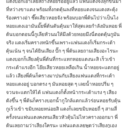
แตงบอกเอาเลยสิถ่างหอยรออยู่แล้ว แฟนแตงจึงลุกขึ้นมา
ที่หว่างขาแตง พร้อมทั้งกดดุ้นลงที่หอยแตงจนแตงสะดุ้ง
ร้องครางอ่า ซี๊ดเสียวหอยจัง พร้อมบอกพี่ต้นไปว่าเป็นไง
หอยแตงเอามันมั๊ยพี่ต้นดันดุ้นมาให้สุดเลยกำลังมันหอย พี่
ต้นบอกตอนนี้กูเลียหัวนมให้มึงด้วยหอยมึงนี่ตอดดุ้นกูมัน
จริง แตงเริ่มครางหนักขึ้นเพราะแฟนแตงก็เริ่มกระเด้า
ดุ้นเน้น ๆ จนได้ยินเสียง ปั๊ก ๆ พี่ต้นเลยถามเสียงอะไรนะ
แตงบอกก็เสียงดุ้นพี่ต้นที่กระแทกหอยแตงนะสิ เร็วเข้า
กระเด้าแรงอีก โอ๊ยเสียวหอยเหลือเกิน น้ำหอยจะแตกอยู่
แล้ว เสียงพี่ต้นก็ครางมาปนกับเสียงแฟนแตงที่กระเด้า
หอยแตงอยู่ บอกตรง ๆ มันหอยสุด ๆ เลยน้ำหอยปริ่ม ๆ
จวนจะแตกให้ได้ แฟนแตงก็ตั้งหน้ากระเด้าแรง ๆ เสียง
ดังขึ้น ๆ พี่ต้นก็ครางบอกน้ำกูใกล้แตกแล้วร่อนหอยรับดุ้น
กูเร็วเข้า ขมิบหอยหน่อยสิ แตงก็เลยขมิบหอยถี่ ๆ สามสี่
ครั้งจนแฟนแตงคงทนเสียวหัวดุ้นไม่ไหวครางออกมา พี่
ต้นเลยถามว่าเสียงใครนะ แฟนแตงเลยพูดว่าเสียงกูเอง