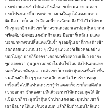
กระชากแตงเข้าไปแล้วดึงเสื้อสายเดี่ยวแตงขาดถลก
กระโปรงแตงขึ้น กระชากกางเกงในลูกไม้แตงจนขาด
ติดมือ ปากก็บอกว่า อีดอกนี่ร่านนักนะมึง ถึงได้ไปให้พวก
มันรุมเอาอีก แล้วเขาก็ถ่างขาแตงออกเอาท่อนดุ้นเขากด
พรืดเดียวยัดหอยแตงมิดด้ามเลย มือเขาก็เคล้นนมแตง
นอกยกทรงจนปลิ้นแดงเป็นจ้ำ ๆ เลยดุ้นเขาก็กระเด้าเข้า
ออกหอยแตงแบบแรง ๆ เน้น ๆ แตงเองก็เสียวหอยอย่าง
บอกไม่ถูก ปากก็ร้องครางออกมาด้วยความเสียว เขาจะ
พูดตลอดว่า ดุ้นกูเอาหอยมึงไม่มันใช่ไหม ถึงไปนอนแหก
หอยให้พวกมันรุมเอา แล้วเขาก็กระเด้าดุ้นแรงขึ้นเร็วขึ้น
จนเสียงดัง ปั๊ก ๆ ๆ แตงทนเสียวหอยไม่ไหวร่างกระตุก
เกร็งเสร็จไปทีแฟนแตงเขารู้ว่าแตงเสร็จเขาก็เลยดึงดุ้น
เขาออกมา ชักสองสามทีแล้วเอามาให้แตงอมดูดให้ อีก
แป๊ปเขาก็กระฉูดน้ำดุ้นเข้าปากแตงเลอะมุมปากเขาก็
เอามือปาดให้แตงกินจนหมด แล้วก็ล้มตัวนอนใกล้แตง