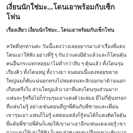
เงี่ยนนักใช่มะ…โดนเอาพร้อมกับเซ็ก
โฟน
เรื่องเสียว เงี่ยนนักใช่มะ…โดนเอาพร้อมกับเซ็กโฟน
หวัดดีทุกท่านค่ะ วันนี้แตงว่างเลยอยากมาเล่าเรื่องที่แตง
โดนเอาให้ฟัง อย่างที่รู้ ๆ กันว่าแตงมีผัวแล้วและก็โดนดุ้น
คนอื่นกระแทกหอยมาไม่ต่ำกว่าสิบ ๆ ดุ้นแล้ว ทั้งโดนรุม
เรียงคิว ทั้งโดนหมู่ ทั้งวางยา จนตอนนี้แตงหอยขยาย
ใหญ่นมก็คับแน่นยกทรงไปหมดจนทะลักออกมาด้านนอก
เกือบครึ่งใบ ส่วนใหญ่แล้วเวลาที่แตงโดนรุมส่วนมาก
แฟนจะรู้หรือไม่ก็ร่วมรุมเอาแตงด้วยเสมอ มีไม่กี่ดุ้นหรอก
ที่แฟนไม่รู้ อย่างเช่นตอนที่ถูกพี่ต้นกับพี่ชายและเพื่อน
เขารุมเอา แฟนก็ไม่รู้ แต่ตอนหลังก็รู้จนได้ก็แตงติดใจดุ้น
พี่แต้มพี่ชายพี่ต้นก็เลยให้เขามาเอาอีกแฟนแตงเลยรู้ เขา
ถามแตงให้เล่าให้ฟัง ก็เลยเล่าซะหมดเปลือกเขาแค้นมาก