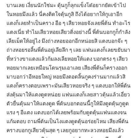
บานเลย เงี่ยนนักใช่มะ ดุ้นกูก็ลุกแข็งโด๋อยากยัดเข้าไป
ในหอยมึงแล้ว นี่คงติดใจดุ้นกูสิ ถึงได้อยากให้กูเอาอีก
แตงก็เลยทำเป็นคราง อือ ๆ เสียวหอยจังเลยพี่ต้น ทำอะไร
แตงเนี่ย ทำไมเสียวหอยเสียวติ่งอย่างนี้ พี่ต้นบอกกูก็กำลัง
เลียเม็ดให้อยู่ไง มึงถ่างหอยออกอีกหน่อยสิ แตงบอกจ๊ะ ๆ
ถ่างหอยรอลิ้นพี่ต้นอยู่เลียลึก ๆ เลย แฟนแตงก็เลยขยับมา
ที่หว่างขาแตงแล้วก้มลงเลียหอยให้แตง บอกตรง ๆ เสียว
หอยมากเลยเหมือนโดนรุมเอาเลย เสียงพี่ต้นก็ครางออก
มาบอกว่าอีหอยใหญ่ หอยมึงตอดลิ้นกูคงร่านมากแล้วสิ
แตงก็ครางตอบเพราะมันเสียวหอยจริง ๆ แตงบอกให้พี่ต้น
ส่งดุ้นมาให้แตงดูดหน่อย แฟนแตงก็เลยสาวดุ้นแล้วเอี่ยว
ตัวยื่นดุ้นมาให้แตงดูด พี่ต้นบอกตอนนี้กูให้มึงดูดดุ้นกูดูด
แรง ๆ อีแตง แตงบอกได้เลยพร้อมกับดูดดุ้นแฟนแตงจน
แก้มตอบ ถามพี่ต้นเป็นไงแตงดูดดุ้นอร่อยไหม เสียงพี่ต้น
ครางบอกกูเสียวดุ้นสุด ๆ เลยกูอยากทะลวงหอยมึงแล้ว