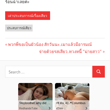
ร้อนฉ่าเลยค่ะ
เล่าประสบการณ์เรื่องเสียว
ประสบการณ์เสียว
Previous
พวกพี่ขอเป็นผัวน้อง สักวันนะ..เมาแล้วมีอารมณ์
Post
Post:
Next
จ่ายด้วยรสเสียว..ทวงหนี้ ”ม่ายสาว”
navigation
Post: