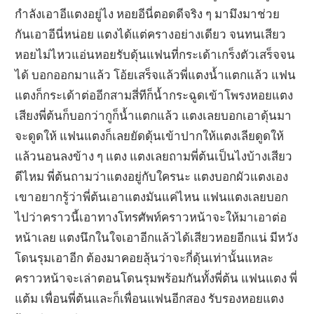
กำลังเอาอีแตงอยู่ไง หอยอีนี่ตอดดีจริง ๆ มามึงมาช่วย
กันเอาอีนี่หน่อย แตงได้แต่ครางอย่างเดียว จนทนเสียว
หอยไม่ไหวแอ่นหอยรับดุ้นแฟนที่กระเด้าเกร็งตัวเสร็จจน
ได้ บอกออกมาแล้ว โอ้ยเสร็จแล้วพี่แตงน้ำแตกแล้ว แฟน
แตงก็กระเด้าต่ออีกสามสี่ทีก็น้ำกระฉูดเข้าโพรงหอยแตง
เสียงพี่ต้นก็บอกว่ากูก็น้ำแตกแล้ว แตงเลยบอกเอาดุ้นมา
จะดูดให้ แฟนแตงก็เลยยัดดุ้นเข้าปากให้แตงเลียดูดให้
แล้วนอนลงข้าง ๆ แตง แตงเลยถามพี่ต้นเป็นไงบ้างเสียว
ดีไหม พี่ต้นถามว่าแตงอยู่กับใครนะ แตงบอกผัวแตงเอง
เขาอยากรู้ว่าพี่ต้นเอาแตงมันแค่ไหน แฟนแตงเลยบอก
ไปว่าคราวนี้เอาทางโทรศัพท์คราวหน้าจะให้มาเอาต่อ
หน้าเลย แตงนึกในใจเอาอีกแล้วได้เสียวหอยอีกแน่ มีหวัง
โดนรุมเอาอีก ต้องมาคอยลุ้นว่าจะกี่ดุ้นเท่านั้นแหละ
คราวหน้าจะเล่าตอนโดนรุมพร้อมกันทั้งพี่ต้น แฟนแตง พี่
แต้ม เพื่อนพี่ต้นและก็เพื่อนแฟนอีกสอง รับรองหอยแตง