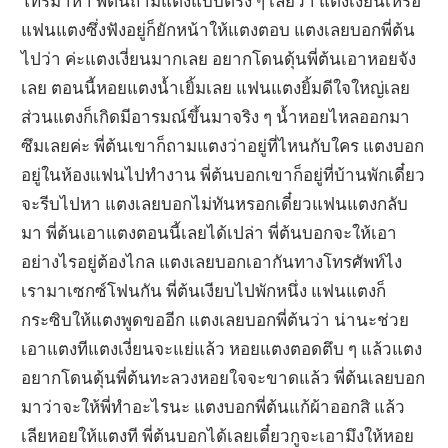
โทรมาหา พี่ต้นถามแตงแบบตรง ๆ เลยว่า แตงเงี่ยนเหรอ
แฟนแตงซึ่งฟังอยู่ก็ยักหน้าให้แตงตอบ แตงเลยบอกพี่ต้น
ไปว่า ค่ะแตงเงี่ยนมากเลย อยากโดนดุ้นพี่ต้นเอาหอยจัง
เลย ตอนนี้หอยแตงน้ำเยิ้มเลย แฟนแตงยิ้มดีใจใหญ่เลย
ส่วนแตงก็เกิดมีอารมณ์ขึ้นมาจริง ๆ น้ำหอยไหลออกมา
ซึมเลยค่ะ พี่ต้นเขาก็ถามแตงว่าอยู่ที่ไหนกับใคร แตงบอก
อยู่ในห้องแฟนไปทำงาน พี่ต้นบอกเขาก็อยู่ที่บ้านพักเดี๋ยว
จะรีบไปหา แตงเลยบอกไม่ทันหรอกเดี๋ยวแฟนแตงกลับ
มา พี่ต้นเอาแตงตอนนี้เลยได้เปล่า พี่ต้นบอกจะให้เอา
อย่างไรอยู่ต้องไกล แตงเลยบอกเอากันทางโทรศัพท์ไง
เรามาเซกซ์โฟนกัน พี่ต้นเงียบไปพักหนึ่ง แฟนแตงก็
กระซิบให้แตงพูดขออีก แตงเลยบอกพี่ต้นว่า น่านะช่วย
เอาแตงทีแตงเงี่ยนจะแย่แล้ว หอยแตงตอดตึบ ๆ แล้วแตง
อยากโดนดุ้นพี่ต้นทะลวงหอยใจจะขาดแล้ว พี่ต้นเลยบอก
มาว่าจะให้พี่ทำอะไรนะ แตงบอกพี่ต้นแก้ผ้าออกสิ แล้ว
เลียหอยให้แตงที พี่ต้นบอกได้เลยเดี๋ยวกูจะเอามึงให้หอย