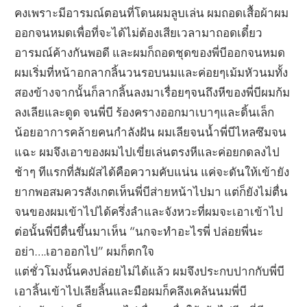
คงเพราะมีอารมณ์ตอนที่โดนผมลูบเล่น ผมถอดเสื้อผ้าผม
ออกจนหมดเพื่อที่จะได้ไม่ต้องเสียเวลามาถอดเดี๋ยว
อารมณ์ค้างกันพอดี และผมก็ถอดชุดของพี่บีออกจนหมด
ผมเริ่มที่หน้าอกลากลิ้นวนรอบนมและค่อยๆเม้มหัวนมทั้ง
สองข้างจากนั้นก็ลากลิ้นลงมาเรื่อยๆจนถึงหีของพี่บีผมก้ม
ลงเลียและดูด จนพี่บี ร้องครางออกมาเบาๆและดิ้นเล็ก
น้อยอาการคล้ายคนกำลังฝัน ผมเลียจนน้ำพี่บีไหลซึมจน
แฉะ ผมจึงเอาของผมไปเขี่ยเล่นตรงหีและค่อยกดลงไป
ช้าๆ ทีแรกที่สัมผัสได้คือความคับแน่น แค่จะดันให้เข้ายัง
ยากพอสมควรสังเกตเห็นพี่บีส่ายหน้าไปมา แต่ก็ยังไม่ตื่น
จนของผมเข้าไปได้ครึ่งลำและจังหวะที่ผมจะเอาเข้าไป
ต่อนั้นพี่บีตื่นขึ้นมาเห็น “นกจะทำอะไรพี่ ปล่อยพี่นะ
อย่า….เอาออกไป” ผมก็ตกใจ
แต่ชั่วโมงนั้นคงปล่อยไม่ได้แล้ว ผมจึงประกบปากกับพี่บี
เอาลิ้นเข้าไปเลียลิ้นและมือผมก็คลึงเคล้นนมพี่บี