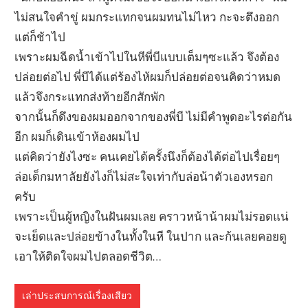
ไม่สนใจคำขู่ ผมกระแทกจนผมทนไม่ไหว กะจะตึงออก
แต่ก็ช้าไป
เพราะผมฉีดน้ำเข้าไปในหีพี่บีแบบเต็มๆซะแล้ว จึงต้อง
ปล่อยต่อไป พี่บีได้แต่ร้องไห้ผมก็ปล่อยต่อจนคิดว่าหมด
แล้วจึงกระแทกส่งท้ายอีกสักพัก
จากนั้นก็ดึงของผมออกจากของพี่บี ไม่มีคำพูดอะไรต่อกัน
อีก ผมก็เดินเข้าห้องผมไป
แต่คิดว่ายังไงซะ คนเคยได้ครั้งนึงก็ต้องได้ต่อไปเรื่อยๆ
ล่อเด็กมหาลัยยังไงก็ไม่สะใจเท่ากับล่อน้าตัวเองหรอก
ครับ
เพราะเป็นผู้หญิงในฝันผมเลย คราวหน้าน้าผมไม่รอดแน่
จะเย็ดและปล่อยข้างในทั้งในหี ในปาก และก้นเลยคอยดู
เอาให้ติดใจผมไปตลอดชีวิต…
เล่าประสบการณ์เรื่องเสียว