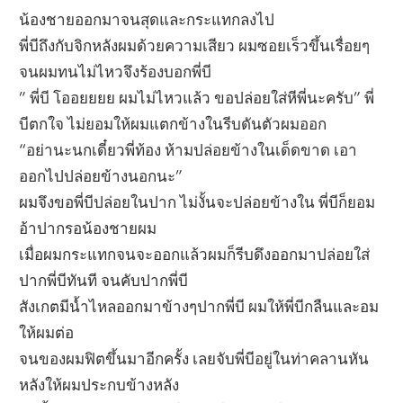
น้องชายออกมาจนสุดและกระแทกลงไป
พี่บีถึงกับจิกหลังผมด้วยความเสียว ผมซอยเร็วขึ้นเรื่อยๆ
จนผมทนไม่ไหวจึงร้องบอกพี่บี
” พี่บี โออยยยย ผมไม่ไหวแล้ว ขอปล่อยใส่หีพี่นะครับ” พี่
บีตกใจ ไม่ยอมให้ผมแตกข้างในรีบดันตัวผมออก
“อย่านะนกเดี๋ยวพี่ท้อง ห้ามปล่อยข้างในเด็ดขาด เอา
ออกไปปล่อยข้างนอกนะ”
ผมจึงขอพี่บีปล่อยในปาก ไม่งั้นจะปล่อยข้างใน พี่บีก็ยอม
อ้าปากรอน้องชายผม
เมื่อผมกระแทกจนจะออกแล้วผมก็รีบดึงออกมาปล่อยใส่
ปากพี่บีทันที จนคับปากพี่บี
สังเกตมีน้ำไหลออกมาข้างๆปากพี่บี ผมให้พี่บีกลืนและอม
ให้ผมต่อ
จนของผมฟิตขึ้นมาอีกครั้ง เลยจับพี่บีอยู่ในท่าคลานหัน
หลังให้ผมประกบข้างหลัง