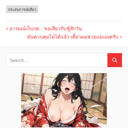
ประสบการณ์เสียว
Previous
อารมณ์เก็บกด… ขอเสียวกับชู้สักวัน
Post
Post:
Next
มันควบคุมไม่ได้แล้ว เดี๋ยวผมช่วยแม่เองครับ
navigation
Post: