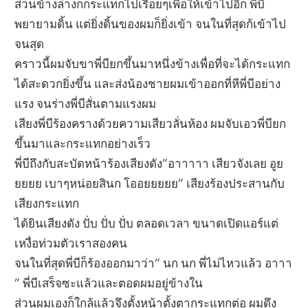
ส่วนข้างล่างก็กระแทกไปเรื่อยๆเพื่อให้เข้าไปอีก พี่บี
พยายามดิ้น แต่ยิ่งดิ้นของผมก็ยิ่งเข้า จนในที่สุดก้เข้าไป
จนสุด
คราวนี้ผมจับขาพี่บียกขึ้นมาหนึ่งข้างเพื่อที่จะได้กระแทก
ได้สะดวกยิ่งขึ้น และส่งน้องชายผมเข้าออกที่หีพี่บีอย่าง
แรง จนร่างพี่บีสั่นตามแรงผม
เสียงพี่บีร้องครางด้วยความเสียวลั่นห้อง ผมจับเอวพี่บียก
ขึ้นมาและกระแทกอย่างเร็ว
พี่บีถึงกับสะบัดหน้าร้องเสียงดัง”อาาาาา เสียวจังเลย อูย
ยยยย เบาๆหน่อยสินก โออยยยยย” เสียงร้องประสานกับ
เสียงกระแทก
ได้ยินเสียงดัง ปั่บ ปั่บ ปั่บ ตลอดเวลา ขนาดเปิดแอร์แต่
เหงื่อท่วมตัวเราสองคน
จนในที่สุดพี่บีก็ร้องออกมาว่า” นก นก พี่ไม่ไหวแล้ว อาาา
” พี่บีเสร็จซะแล้วและตอดผมอยู่ข้างใน
ส่วนผมเองก็ใกล้แล้วจึงตั้งหน้าตั้งตากระแทกต่อ ผมดึง