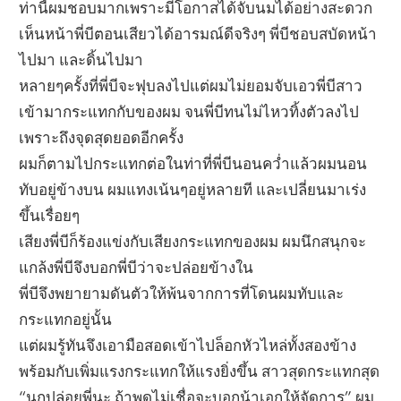
ท่านี้ผมชอบมากเพราะมีโอกาสได้จับนมได้อย่างสะดวก
เห็นหน้าพี่บีตอนเสียวได้อารมณ์ดีจริงๆ พี่บีชอบสบัดหน้า
ไปมา และดิ้นไปมา
หลายๆครั้งที่พี่บีจะฟุบลงไปแต่ผมไม่ยอมจับเอวพี่บีสาว
เข้ามากระแทกกับของผม จนพี่บีทนไม่ไหวทิ้งตัวลงไป
เพราะถึงจุดสุดยอดอีกครั้ง
ผมก็ตามไปกระแทกต่อในท่าที่พี่บีนอนคว่ำแล้วผมนอน
ทับอยู่ข้างบน ผมแทงเน้นๆอยู่หลายที และเปลี่ยนมาเร่ง
ขึ้นเรื่อยๆ
เสียงพี่บีก็ร้องแข่งกับเสียงกระแทกของผม ผมนึกสนุกจะ
แกล้งพี่บีจึงบอกพี่บีว่าจะปล่อยข้างใน
พี่บีจึงพยายามดันตัวให้พ้นจากการที่โดนผมทับและ
กระแทกอยู่นั้น
แต่ผมรู้ทันจึงเอามือสอดเข้าไปล็อกหัวไหล่ทั้งสองข้าง
พร้อมกับเพิ่มแรงกระแทกให้แรงยิ่งขึ้น สาวสุดกระแทกสุด
“นกปล่อยพี่นะ ถ้าพูดไม่เชื่อจะบอกน้าเอกให้จัดการ” ผม