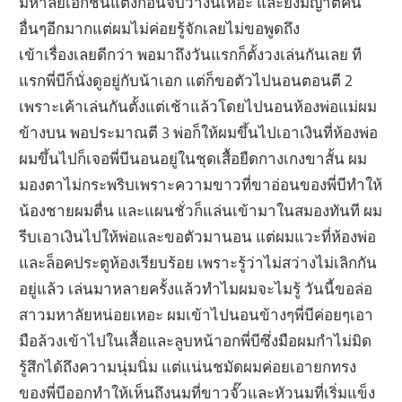
มหาลัยเอกชนแต่งก่อนจบว่างั้นเหอะ และยังมีญาติคน
อื่นๆอีกมากแต่ผมไม่ค่อยรู้จักเลยไม่ขอพูดถึง
เข้าเรื่องเลยดีกว่า พอมาถึงวันแรกก็ตั้งวงเล่นกันเลย ที
แรกพี่บีก็นั่งดูอยู่กับน้าเอก แต่ก็ขอตัวไปนอนตอนตี 2
เพราะเค้าเล่นกันตั้งแต่เช้าแล้วโดยไปนอนห้องพ่อแม่ผม
ข้างบน พอประมาณตี 3 พ่อก็ให้ผมขึ้นไปเอาเงินที่ห้องพ่อ
ผมขึ้นไปก็เจอพี่บีนอนอยู่ในชุดเสื้อยืดกางเกงขาสั้น ผม
มองตาไม่กระพริบเพราะความขาวที่ขาอ่อนของพี่บีทำให้
น้องชายผมตื่น และแผนชั่วก็แล่นเข้ามาในสมองทันที ผม
รีบเอาเงินไปให้พ่อและขอตัวมานอน แต่ผมแวะที่ห้องพ่อ
และล็อคประตูห้องเรียบร้อย เพราะรู้ว่าไม่สว่างไม่เลิกกัน
อยู่แล้ว เล่นมาหลายครั้งแล้วทำไมผมจะไมรู้ วันนี้ขอล่อ
สาวมหาลัยหน่อยเหอะ ผมเข้าไปนอนข้างๆพี่บีค่อยๆเอา
มือล้วงเข้าไปในเสื้อและลูบหน้าอกพี่บีซึ่งมือผมกำไม่มิด
รู้สึกได้ถึงความนุ่มนิ่ม แต่แน่นชมัดผมค่อยเอายกทรง
ของพี่บีออกทำให้เห็นถึงนมที่ขาวจั๊วและหัวนมที่เริ่มแข็ง