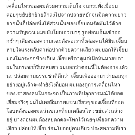
เคลื่อนไหวของผมด้วยความเต็มใจ จนกระทั่งเมื่อผม
ค่อยๆขยับยักย้ายลึกลงไปจากปลายหยักจนมิดความยาว
จากนั้นก็ปล่อยนิ่งให้ส่วนนั้นของเจี๊ยบอมรัดมันไว้ด้วย
ความรัญจวน ผมขยับโยกเอวเบาๆ รูดท่อนเอ็นเข้าออ
กช้าๆ เสียงของความแฉะดังพอเราทั้งสองคนได้ยิน เจี๊ยบ
หายใจแรงหลับตาห่อปากด้วยความเสียว ผมบอกให้เจี๊ยบ
มองในกระจกข้างเตียง เจี๊ยบหรี่ตาดูแต่เมื่อหันมาสบตา
ผมในกระจกก็รีบหลบตา ผมบอกว่าตอนนี้ไม่ต้องอายแล้ว
นะ ปล่อยตามธรรมชาติดีกว่า เจี๊ยบเพ้อออกมาว่ายอมทุก
อย่างอยู่แล้วจะทำยังไงก็ยอม ผมมองดูการเคลื่อนไหว
ของเราสองคนในกระจก เป็นภาพที่ปลุกอารมณ์ได้ยอด
เยี่ยมจริงๆ ผมไม่เคยลืมภาพแขนเรียวๆ ของเจี๊ยบที่กอด
โอบหลังของผมแน่นขณะที่ผมเคลื่อนไหวขย่มส่วนล่าง
อยู่ บางตอนผมต้องหยุดกดสะโพกไว้เฉยๆ เพื่อลดความ
เสียว ปล่อยให้เจี๊ยบร่อนโยกอยู่คนเดียว ประสพกามที่เรา