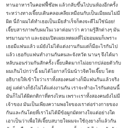
ทานอาหารในคอฟฟี้ช๊อพ แล้วกลับขึ้นไปบนห้องอีกครั้ง
ระหว่างทางเจี๊ยบเดินคลอเคลียเหมือนกับเป็นเมียผมไม่มี
ผิด นี่ถ้าผมได้ทำเธอเป็นเมียสำเร็จก็คงจะดีไม่ใช่น้อย!
เจี๊ยบสารภาพกับผมในเวลาต่อมาว่า ความรู้สึกต่างๆ มัน
ทรมานมาก และยอมเปิดเผยเหตผลที่ไม่ยอมผมก็เพราะ
เธอมีแฟนแล้ว แม้ยังไม่ได้แต่งงานกันแต่ก็มีอะไรกันไป
แล้ว เธอกับแฟนทำงานกันคนละจังหวัด นานๆ จึงได้มา
หลับนอนร่วมกันสักครั้ง เจี๊ยบคิดมากไม่อยากปล่อยตัวกับ
ผมเกินไปกว่านี้ ผมได้โอกาสโน้มน้าวจิตใจเจี๊ยบ โดย
อธิบายให้เข้าใจว่าเราทั้งสองคนต่างก็มีแฟนกันแล้วจริง
อยู่ แต่ต่างก็ยังไม่ได้แต่งงานกัน เราจะทำอะไรกันตอนนี้
มันก็ไม่ได้ผิดกติกาที่ตรงไหน เพราะเราทั้งสองคนยังไม่มี
เจ้าของ มันเป็นเพียงความพอใจของเราต่อร่างกายของ
กันและกันโดยที่เราไม่ได้มีข้อผูกมัดทางใจแต่อย่างใด
เอาเป็นว่าเพื่อให้เจี๊ยบสบายใจผมจะใช้ถุงยางก็แล้วกัน