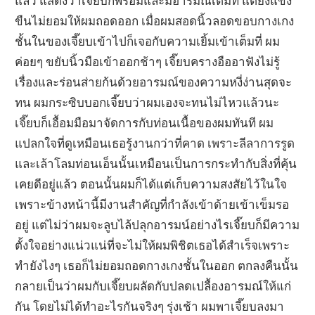
แล้ว แสดงว่าเจี๊ยบก็พร้อมและมีอารมณ์เต็มที่ แต่ยังแข็ง
ขืนไม่ยอมให้ผมถอดออก เมื่อผมสอดนิ้วลอดขอบกางเกง
ชั้นในของเจี๊ยบเข้าไปก็เจอกับความเยิ้มเข้าเต็มที่ ผม
ค่อยๆ ขยับนิ้วมือเข้าออกช้าๆ เจี๊ยบครางอืออาฟังไม่รู้
เรื่องและร่อนส่ายก้นด้วยอารมณ์ของความหงี่ง่านสุดจะ
ทน ผมกระซิบบอกเจี๊ยบว่าผมเองจะทนไม่ไหวแล้วนะ
เจี๊ยบก็เอื้อมมือมาจัดการกับท่อนเนื้อของผมทันที ผม
แปลกใจที่ดูเหมือนเธอรู้งานกว่าที่คาด เพราะลีลาการรูด
และเล้าโลมท่อนเอ็นนั้นเหมือนเป็นการกระทำกับสิ่งที่คุ้น
เคยดีอยู่แล้ว ตอนนั้นผมก็ได้แต่เก็บความสงสัยไว้ในใจ
เพราะข้างหน้านี้มีงานสำคัญที่กำลังเข้าด้ายเข้าเข็มรอ
อยู่ แต่ไม่ว่าผมจะลูบไล้ปลุกอารมน์อย่างไรเจี๊ยบก็มีความ
ตั้งใจอย่างแน่วแน่ที่จะไม่ให้ผมพิชิตเธอได้สำเร็จเพราะ
ทำยังไงๆ เธอก็ไม่ยอมถอดกางเกงชั้นในออก ตกลงคืนนั้น
กลายเป็นว่าผมกับเจี๊ยบผลัดกับปลดเปลื้องอารมณ์ให้แก่
กัน โดยไม่ได้ทำอะไรกันจริงๆ รุ่งเช้า ผมพาเจี๊ยบลงมา