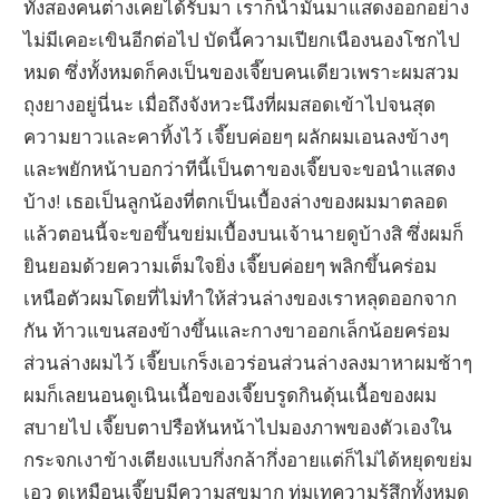
ทั้งสองคนต่างเคยได้รับมา เราก็นำมันมาแสดงออกอย่าง
ไม่มีเคอะเขินอีกต่อไป บัดนี้ความเปียกเนืองนองโชกไป
หมด ซึ่งทั้งหมดก็คงเป็นของเจี๊ยบคนเดียวเพราะผมสวม
ถุงยางอยู่นี่นะ เมื่อถึงจังหวะนึงที่ผมสอดเข้าไปจนสุด
ความยาวและคาทิ้งไว้ เจี๊ยบค่อยๆ ผลักผมเอนลงข้างๆ
และพยักหน้าบอกว่าทีนี้เป็นตาของเจี๊ยบจะขอนำแสดง
บ้าง! เธอเป็นลูกน้องที่ตกเป็นเบื้องล่างของผมมาตลอด
แล้วตอนนี้จะขอขึ้นขย่มเบื้องบนเจ้านายดูบ้างสิ ซึ่งผมก็
ยินยอมด้วยความเต็มใจยิ่ง เจี๊ยบค่อยๆ พลิกขึ้นคร่อม
เหนือตัวผมโดยที่ไม่ทำให้ส่วนล่างของเราหลุดออกจาก
กัน ท้าวแขนสองข้างขึ้นและกางขาออกเล็กน้อยคร่อม
ส่วนล่างผมไว้ เจี๊ยบเกร็งเอวร่อนส่วนล่างลงมาหาผมช้าๆ
ผมก็เลยนอนดูเนินเนื้อของเจี๊ยบรูดกินดุ้นเนื้อของผม
สบายไป เจี๊ยบตาปรือหันหน้าไปมองภาพของตัวเองใน
กระจกเงาข้างเตียงแบบกึ่งกล้ากึ่งอายแต่ก็ไม่ได้หยุดขย่ม
เอว ดูเหมือนเจี๊ยบมีความสุขมาก ทุ่มเทความรู้สึกทั้งหมด