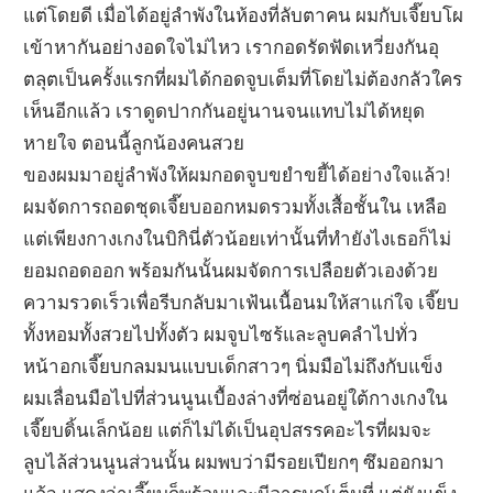
แต่โดยดี เมื่อได้อยู่ลำพังในห้องที่ลับตาคน ผมกับเจี๊ยบโผ
เข้าหากันอย่างอดใจไม่ไหว เรากอดรัดฟัดเหวี่ยงกันอุ
ตลุตเป็นครั้งแรกที่ผมได้กอดจูบเต็มที่โดยไม่ต้องกลัวใคร
เห็นอีกแล้ว เราดูดปากกันอยู่นานจนแทบไม่ได้หยุด
หายใจ ตอนนี้ลูกน้องคนสวย
ของผมมาอยู่ลำพังให้ผมกอดจูบขยำขยี้ได้อย่างใจแล้ว!
ผมจัดการถอดชุดเจี๊ยบออกหมดรวมทั้งเสื้อชั้นใน เหลือ
แต่เพียงกางเกงในบิกินี่ตัวน้อยเท่านั้นที่ทำยังไงเธอก็ไม่
ยอมถอดออก พร้อมกันนั้นผมจัดการเปลือยตัวเองด้วย
ความรวดเร็วเพื่อรีบกลับมาเฟ้นเนื้อนมให้สาแก่ใจ เจี๊ยบ
ทั้งหอมทั้งสวยไปทั้งตัว ผมจูบไซร้และลูบคลำไปทั่ว
หน้าอกเจี๊ยบกลมมนแบบเด็กสาวๆ นิ่มมือไม่ถึงกับแข็ง
ผมเลื่อนมือไปที่ส่วนนูนเบื้องล่างที่ซ่อนอยู่ใต้กางเกงใน
เจี๊ยบดิ้นเล็กน้อย แต่ก็ไม่ได้เป็นอุปสรรคอะไรที่ผมจะ
ลูบไล้ส่วนนูนส่วนนั้น ผมพบว่ามีรอยเปียกๆ ซึมออกมา