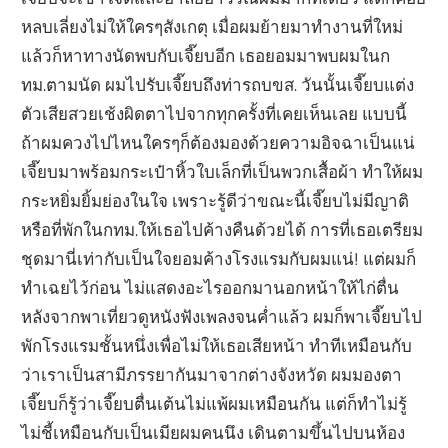
หลบเลี่ยงไม่ให้ใครๆสังเกตุ เมื่อผมย้ายมาทำงานที่ใหม่
แล้วก็หาทางนัดพบกับเจี๊ยบอีก เธอยอมมาพบผมในก
ทม.ตามนัด ผมไปรับเจี๊ยบถึงท่ารถบขส. วันนั้นเจี๊ยบแต่ง
ตัวเสียสวยเช้งผิดตาไปจากทุกครั้งที่เคยเห็นเลย แบบนี้
ถ้าผมควงไปไหนใครๆก็ต้องมองด้วยความอิจฉาเป็นแน่
เจี๊ยบมาพร้อมกระเป๋าหิ้วใบเล็กที่เป็นพวกเสื้อผ้า ทำให้ผม
กระหยิ่มยิ้มย่องในใจ เพราะรู้ดีว่าขณะนี้เจี๊ยบไม่มีญาติ
หรือที่พักในกทม.ให้เธอไปค้างคืนด้วยได้ การที่เธอเตรียม
ชุดมานี่เท่ากับเป็นใจยอมค้างโรงแรมกับผมแน่! แต่ผมก็
ทำเฉยไว้ก่อน ไม่แสดงอะไรออกมานอกหน้าให้ไก่ตื่น
หลังจากพาเที่ยวดูหนังฟังเพลงจนค่ำแล้ว ผมก็พาเจี๊ยบไป
พักโรงแรมชั้นหนึ่งเพื่อไม่ให้เธอเสียหน้า ทำทีเหมือนกับ
ว่าเราเป็นสามีภรรยากันมาจากต่างจังหวัด ผมมองตา
เจี๊ยบก็รู้ว่าเจี๊ยบตื่นเต้นไม่แพ้ผมเหมือนกัน แต่ก็ทำไม่รู้
ไม่ชี้เหมือนกับเป็นเมียผมคนนึง เดินตามขึ้นไปบนห้อง