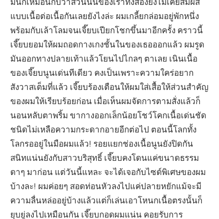
มันก็เหมือนกับว่าส่วนนั้นของเราทั้งสองยังไม่เคยสัมผัส
แบบเนื้อต่อเนื้อกันเลยยังไงล่ะ ผมเกลี้ยกล่อมอยู่พักหนึ่ง
พร้อมกับเล้าโลมจนเจี๊ยบเปียกโชกขึ้นมาอีกครั้ง คราวนี้
เจี๊ยบยอมให้ผมถอดกางเกงชั้นในของเธอออกแล้ว ผมรูด
มันออกทางปลายเท้าแล้วโยนไปไกลๆ ตาเลย เนินเนื้อ
ของเจี๊ยบนูนเด่นทีเดียว คงเป็นเพราะความใคร่อยาก
สังวาสเต็มที่แล้ว เจี๊ยบร้องเตือนให้ผมใส่เสื้อให้ส่วนสำคัญ
ของผมให้เรียบร้อยก่อน เมื่อเห็นผมจัดการตามสั่งแล้วก็
นอนหลับตาพริ้ม ขากางออกเล็กน้อยโชว์โคกเนื้อเด่นชัด
ชนิดไม่เหลือความกระดากอายอีกต่อไป ตอนนี้โลกทั้ง
โลกรออยู่ในมือผมแล้ว! รอยแยกช่องเนื้อนูนยังปิดกัน
สนิทแน่นยังกับสาวบริสุทธิ์ เจี๊ยบคงโดนแค่ขนาดธรรม
ดาๆ มาก่อน แต่วันนี้แหละ จะได้เจอกับไซด์พิเศษของผม
บ้างละ! ผมค่อยๆ สอดท่อนหัวลงไปแค่ปลายหยักแม้จะมี
ความลื่นหล่ออยู่บ้างแล้วแต่ก็เล่นเอาโหนกเนื้อตรงนั้นก็
ยุบยู่ลงไปเหมือนกัน เจี๊ยบกอดผมแน่น คอยรับการ