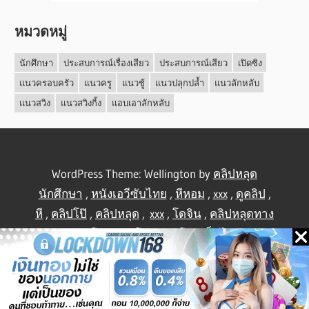
หมวดหมู่
นักศึกษา
ประสบการณ์เรื่องเสียว
ประสบการณ์เสียว
เปิดซิง
แนวครอบครัว
แนวครู
แนวชู้
แนวปลุกปล้ำ
แนวลักหลับ
แนวสวิง
แนวสวิงกิ้ง
แอบเอาลักหลับ
WordPress Theme: Wellington by
คลิปหลุด
นักศึกษา
,
หนังเอวีซับไทย
,
หีหอม
,
xxx
,
ดูคลิป
,
หี
,
คลิปโป๊
,
คลิปหลุด
,
xxx
,
โดจิน
,
คลิปหลุดทาง
บ้าน
,
คลิปโป้
,
คลิปโป๊
,
คลิปโป๊
,
เย็ดไทย
,
คลิป
หลุดไทย
.