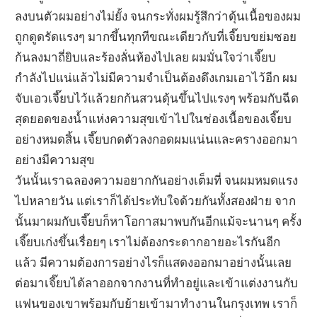
ลงบนตัวผมอย่างไม่ยั้ง จนกระทั่งผมรู้สึกว่าดุ้นเนื้อของผม
ถูกดูดรัดแรงๆ มากขึ้นทุกทีขณะเดียวกับที่เจี๊ยบขย่มซอย
ก้นลงมาถี่ยิบและร้องลั่นห้องไปเลย ผมมั่นใจว่าเจี๊ยบ
กำลังไปแน่แล้วไม่มีความจำเป็นต้องดึงเกมเอาไว้อีก ผม
จับเอวเจี๊ยบไว้แล้วยกก้นสวนดุ้นขึ้นไปแรงๆ พร้อมกับฉีด
สุดยอดของน้ำแห่งความสุขเข้าไปในช่องเนื้อของเจี๊ยบ
อย่างหมดสิ้น เจี๊ยบกดตัวลงกอดผมแน่นและครางออกมา
อย่างมีความสุข
วันนั้นเราฉลองความอยากกันอย่างเต็มที่ จนผมหมดแรง
ไปหลายวัน แต่เราก็ได้ประทับใจด้วยกันทั้งสองฝ่าย จาก
นั้นมาผมกับเจี๊ยบก็หาโอกาสมาพบกันอีกแม้จะนานๆ ครั้ง
เจี๊ยบเก่งขึ้นเรื่อยๆ เราไม่ต้องกระดากอายอะไรกันอีก
แล้ว มีความต้องการอย่างไรก็แสดงออกมาอย่างนั้นเลย
ต่อมาเจี๊ยบได้ลาออกจากงานที่ทำอยู่และเข้าแต่งงานกับ
แฟนของเขาพร้อมกับย้ายเข้ามาทำงานในกรุงเทพ เราก็