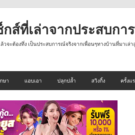
งเซ็กส์ที่เล่าจากประสบกา
านแล้วจะต้องทึ่ง เป็นประสบการณ์จริงจากเพื่อนๆทางบ้านที่มาเล่าส
ึกษา
แอบเอา
ปลุกปล้ำ
สวิงกิ้ง
ครั้งแ