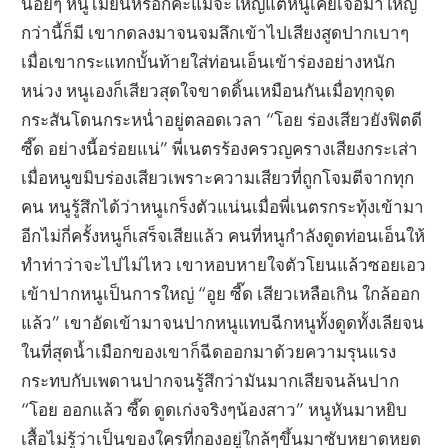
น้อยๆ หนูไม่ยั่นหรอกค่ะแม้จะใหญ่แต่หนูเคยเจอมาใหญ่
กว่านี้ก็มี เขากดลงมาจนจมลึกเข้าไปเสียงสูดปากเบาๆ
เมื่อเขากระแทกบั้นท้ายใส่ท่อนเอ็นเข้าร่องอย่างหนัก
หน่วง หนูเองก็เสียวสุดใจขาดดิ้นเหมือนกันเมื่อทุกจุด
กระสันโดนกระหน่ำอยู่ตลอดเวลา “โอย ร่องเสียวยังฟิตดี
ซี๊ด อย่างนี้อร่อยแน่” พี่เนตรร้องครวญครางเสียงกระเส่า
เมื่อหนูขมิบร่องเสียวเพราะความเสียวที่ถูกโจมตีจากทุก
คน หนูรู้สึกได้ว่าหนูเกร็งตัวแน่นเมื่อพี่เนตรกระทุ้งเข้ามา
อีกไม่กี่ครั้งหนูก็เสร็จเสียแล้ว คนที่หนูกำลังดูดท่อนเอ็นให้
ทำท่าว่าจะไปไม่ไหว เขาหอบหายใจตัวโยนแล้วซอยเอว
เข้าปากหนูเป็นการใหญ่ “อูย ซี๊ด เสียวเหลือเกิน ใกล้ออก
แล้ว” เขาอัดเข้ามาจนปากหนูแทบฉีกหนูทั้งดูดทั้งเลียจน
ในที่สุดน้ำเมือกของเขาก็ฉีดออกมาด้วยความรุนแรง
กระทบกับเพดานปากจนรู้สึกว่ามันมากเสียจนล้นปาก
“โอย ออกแล้ว ซี๊ด ดูดเก่งจริงๆน้องสาว” หนูหันมาหยิบ
เสื้อไม่รู้ว่าเป็นของใครที่กองอยู่ใกล้ๆขึ้นมาซับหยาดหยด