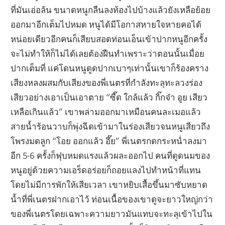
ที่มันเอ่อล้น ขนาดหนูกลืนลงท้องไปบ้างแล้วยังเหลือย้อย
ออกมาอีกเต็มไปหมด หนูได้มีโอกาสหายใจหายคอได้
หน่อยเดียวอีกคนก็เสียบสอดท่อนเอ็นเข้าปากหนูอีกครั้ง
จะไม่ทำให้ก็ไม่ได้เลยต้องฝืนทำเพราะว่าตอนนั้นเมื่อย
ปากเต็มที่ แค่โดนหนูดูดปากเบาๆเท่านั้นเขาก็ร้องคราง
เสียงหลงผสมกับเสียงของพี่เนตรที่กำลังทะลุทะลวงร่อง
เสียวอย่างเอาเป็นเอาตาย “ซี๊ด ใกล้แล้ว กิ๊กจ๋า อูย เสียว
เหลือเกินแล้ว” เขาพล่ามออกมาเหมือนคนละเมอแล้ว
สายน้ำร้อนวาบก็พุ่งฉีดเข้ามาในร่องเสียวจนหนูเสียวถึง
โพรงมดลูก “โอย ออกแล้ว อึ๊ย” พี่เนตรกดกระหน่ำลงมา
อีก 5-6 ครั้งก็ฟุบหมดแรงแล้วผละออกไป คนที่ดูดนมของ
หนูอยู่ด้วยความเอร็ดอร่อยก็ถอยแลงไปทำหน้าที่แทน
โดยไม่มีการพักให้เสียเวลา เขาหยิบเสื้อขึ้นมาซับหยาด
น้ำที่พี่เนตรฝากเอาไว้ ท่อนเนื้อของเขาดูจะยาวใหญ่กว่า
ของพี่เนตรโดยเฉพาะความยาวมันแทบจะทะลุเข้าไปใน