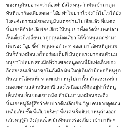
ของหนูมันบอกค่ะว่าต้องทำยังไง หนูคว้ามันเข้ามาดูด
ทันทีเขาร้องเสียงหลง “โอ๊ย ทำไมปากไวจัง” ก็ไม่ไวได้ยัง
ไงล่ะค่ะอารมณ์ของหนูมันแตกซ่านไปเสียแล้ว พี่เนตร
นั่นเองที่กำลังเลียร่องเสียวให้หนู เขาทั้งตวัดทั้งแทงปลาย
ลิ้นเดี๋ยวก็เปลี่ยนมาดูดดุนเม็ดเสียว ให้น้ำหนูแตกซ่ามา
เต็มร่อง “อูย ซี๊ด” หนูเผลอตัวครางออกมาไอ้คนที่ดูดนม
มันก็ทำเหมือนเอร็ดอร่อยเต็มที่ มันดูดแรงมากจนหัวนม
หนูชาไปหมด สองมือที่ว่างของหนูตอนนี้มีแท่งเอ็นของ
อีกสองคนเข้ามาซุกในอุ้งมือ มันใหญ่เต็มกำมือพอดีหนูรูด
มันเบาๆไอ้คนที่กระแทกปากหนูไปมานั้น มันแหงนหน้า
มองเพดานแล้วหลับตาปี๋ แสงไฟนีออนที่ติดอยู่ทำให้หนู
เห็นท่อนเอ็นของเขาถนัด หัวมันบานเหมือนกระดิ่ง
นั่นเองหนูจึงรู้สึกว่าคับปากดีเหลือเกิน “อูย คนสวยดูดเก่ง
เหลือเกิน ซี๊ด พี่เสียวจริงๆ” พี่เนตรเริ่มจับขาหนูถ่างออก
แล้วหนูรู้สึกถึงดุ้นแข็งๆมันทิ่มแทงร่องเสียว เข้ามาทีละ