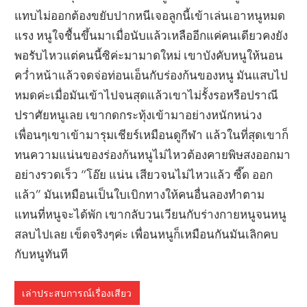
แทบไม่ออกต้องขยับปากหนีเจอลูกนี้เข้าเล่นเอาหนูหมด
แรง หนูใจชื้นขึ้นมาเมื่อนับแล้วเหลืออีกแค่คนเดียวคงยัง
พอรับไหวแต่คนนี้ซิค่ะมามาดใหม่ เขาบังคับหนูให้นอน
คว่ำหน้าแล้วจดจ่อท่อนเอ็นกับร่องก้นของหนู มันแสบไป
หมดค่ะเมื่อมันเข้าไปจนสุดแล้วเขาไม่รั้งรอหรือปราณี
ปราศัยหนูเลย เขากดกระทุ้งเข้ามาอย่างหนักหน่วง
เพื่อนๆเขาเข้ามารุมเชียร์เหมือนดูกีฬา แล้วในที่สุดเขาก็
ทนความแน่นของร่องก้นหนูไม่ไหวต้องคายพิษสงออกมา
อย่างรวดเร็ว “โอ๊ย แน่น เสียวจนไม่ไหวแล้ว ซี๊ด ออก
แล้ว” มันเหมือนเป็นใบเบิกทางให้คนอื่นลองทำตาม
แทนที่หนูจะได้พัก เขากลับวนเวียนกับร่างกายหนูจนหนู
สลบไปเลย เข็ดจริงๆค่ะ เพื่อนหนูก็เหมือนกันมันเลิกคบ
กับหนูทันที
เล่าประสบการณ์เรื่องเสียว