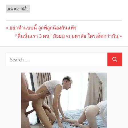
แนวปลุกปล้ำ
Previous
อย่าทำแบบนี้ ลูกพี่ลูกน้องกันแท้ๆ
Post
Post:
Next
”คืนนั้นเรา 3 คน” มัธยม vs มหาลัย ใครเด็ดกว่ากัน
navigation
Post: