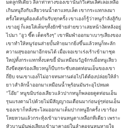
มดลูกทีเดียว ลีลาท่าทางของเขานั้นก็วิเศษเลิศเลอเหลือ
เกินหนูถึงกับเสียวจนน้ำตาแทบเล็ด เขากระแทกลงมา
ครั้งใดหนูต้องเด้งก้นรับทุกครั้ง เขาเองก็รู้ว่าหนูกำลังสู้กับ
เขาอยู่ ก็เลยใส่เต็มๆทั้งยักซ้ายส่ายขวาเสยหน้างัดหลังอยู่
ไปมา “อูว ซี๊ด เด็ดจริงๆ” เขาพึมพำออกมาเบาๆเสียงของ
เขาทำให้หนูร่อนส่ายบั้นท้ายมากยิ่งขึ้นแล้วหนูก็ทะลัก
ความสุขออกมาอีกจนได้ เมื่อเจอเขาเร่งเร้าเข้ามาชุด
ใหญ่ทั้งกระแทกทั้งบดขยี้ มันเหมือนวัฏจักรเมื่อหนูเสียว
ถึงขีดสุดร่องเสียวหนูก็บีบกระชับตอดท่อนเอ็นของเขา
ถี่ยิบ จนเขาเองก็ไม่อาจทนทานต่อไปได้ต้องปล่อยให้ลำ
ยาวสำลักน้ำออกมาเหมือนน้ำพุร้อนมันระอุไปหมด
“โอ๊ย” หนูขมิบร่องเสียวแล้วปากหนูก็พลอยดูดท่อนเอ็น
รุนแรงตามไปด้วยไม่มีสัญญาณเตือนมาก่อนจู่ๆท่อนเอ็น
ของเขาก็หลั่งชะโลมออกมาเต็มปากหนูอีกครั้ง เขาร้อง
โหยหวนแล้วกระทุ้งเข้ามาจนหนูตาเหลือกทีเดียว เพราะ
หัวบานมันพุ่งเสียบเข้ามาคาอยู่ในลำคอจนหนูหายใจ