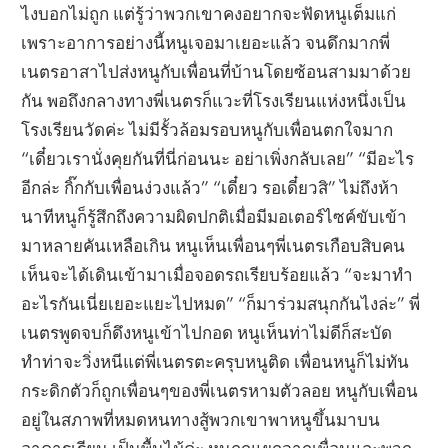
ไงบอกไม่ถูก แต่รู้ว่าพวกเขาคงอยากจะฟัดหนูเต็มแก่
เพราะอาการอย่างนี้หนูเจอมาเยอะแล้ว จนดึกมากพี่
เนตรอาสาไปส่งหนูกับเพื่อนที่บ้านโดยซ้อนสามมาด้วย
กัน พอถึงกลางทางพี่เนตรก็แวะที่โรงเรียนแห่งหนึ่งเป็น
โรงเรียนวัดค่ะ ไม่มีรั้วล้อมรอบหนูกับเพื่อนตกใจมาก
“เดี๋ยวเรานั่งคุยกันที่นี่ก่อนนะ อย่าเพิ่งกลับเลย” “มีอะไร
อีกล่ะ กิ๊กกับเพื่อนง่วงแล้ว” “เดี๋ยว รอเดี๋ยวสิ” ไม่ถึงห้า
นาทีหนูก็รู้สึกถึงความผิดปกติเมื่อมีมอเตอร์ไซค์ขับเข้า
มาหลายคันเหลือเกิน หนูเห็นเพื่อนๆพี่เนตรเกือบสิบคน
เห็นจะได้เดินเข้ามาเมื่อจอดรถเรียบร้อยแล้ว “จะมาทำ
อะไรกันเนี่ยเยอะแยะไปหมด” “ก็มาร่วมสนุกกันไงล่ะ” พี่
เนตรพูดจบก็ดึงหนูเข้าไปกอด หนูเห็นท่าไม่ดีก็สะบัด
ทำท่าจะวิ่งหนีแต่พี่เนตรตะครุบหนูติด เพื่อนหนูก็ไม่ทัน
กระดิกตัวก็ถูกเพื่อนๆของพี่เนตรหามตัวลอย หนูกับเพื่อน
อยู่ในสภาพที่หมดหนทางสู้พวกเขาพาหนูขึ้นมาบน