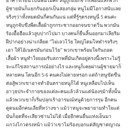
อาคารเรียน เป็นพื้นไม้ค่ะ หนูถูกแยกจากเพื่อนและพวก
ผู้ชายมันก็แยกกันออกเป็นสองกลุ่ม หนูไม่มีโอกาสนับเลย
จริงๆว่าทั้งหมดมันกี่คนกันแน่ แต่ที่รู้ๆตรงหนูนี่ 5 คนค่ะ
หนูถูกจับขึงพืดเสื้อผ้าถูกกระชากออกจนขาดวิ่น พวกมัน
ร้องอื้อฮือแล้วลูบปากไปมา บางคนก็ยื่นลิ้นออกมาเลียริม
ฝีปากอย่างน่าเกลียด “ไม่เลวโว้ย ใหญ่โตมโหฬารจริงๆ
เอา ให้ไอ้เนตรมันก่อนโว้ย” พวกเขาพร้อมใจกันถอด
เสื้อผ้า หนูทำใจยอมรับสภาพที่มันเกิดอยู่ตรงนี้เพราะไม่รู้
จะแก้ไขสถานการณ์อย่างไร และหนูก็เคยผ่านผู้ชายมาก็
หลายคน โดนอีก 5-6 คนคงไม่ตายหรอก แต่ถ้าหนูขัดขืน
ต่อสู้พวกเขาอาจทำอันตรายหนูก็ได้ หนูเหลือบไปเห็น
อาวุธประจำกายของแต่ละคนแล้วล้วนแต่น้องๆม้าทั้งนั้น
แล้วพวกเขาก็เริ่มปลุกเร้าอารมณ์หนูด้วยการรุม อีกคน
ดูดนมอีกคนเลียที่หว่างขา แม้ว่าหนูจะพยายามทำใจแต่
มันก็อดที่จะเสียวซ่านไม่ได้ เมื่ออีกคนยื่นแท่งเอ็นมา
แกว่งไกวตรงหน้า แม้ว่าเขาไม่ร้องบอกแต่สัญชาตญาณ