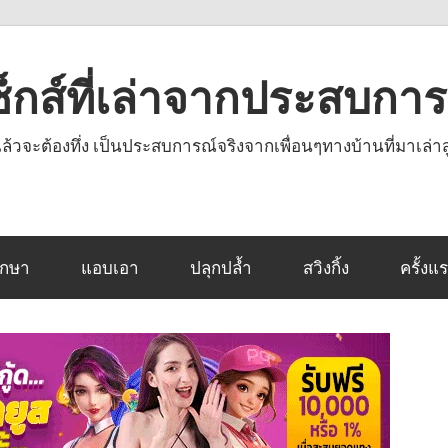
งเซ็กส์ที่เล่าจากประสบกา
านแล้วจะต้องทึ่ง เป็นประสบการณ์จริงจากเพื่อนๆทางบ้านที่มาเล่าส
ึกษา
แอบเอา
ปลุกปล้ำ
สวิงกิ้ง
ครั้งแ