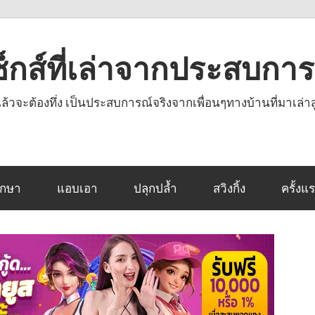
งเซ็กส์ที่เล่าจากประสบกา
านแล้วจะต้องทึ่ง เป็นประสบการณ์จริงจากเพื่อนๆทางบ้านที่มาเล่าส
ึกษา
แอบเอา
ปลุกปล้ำ
สวิงกิ้ง
ครั้งแ