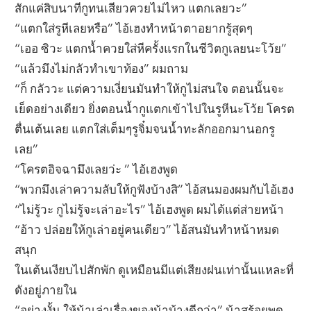
สักแค่สิบนาทีกูทนเสียวควยไม่ไหว แตกเลยวะ”
“แตกใส่รูหีเลยหรือ” ไอ้เฮงทำหน้าตาอยากรู้สุดๆ
“เออ ซิวะ แตกน้ำควยใส่หีครั้งแรกในชีวิตกูเลยนะโว้ย”
“แล้วมึงไม่กลัวทำเขาท้อง” ผมถาม
“ก็ กลัววะ แต่ความเงี่ยนมันทำให้กูไม่สนใจ ตอนนั้นจะ
เย็ดอย่างเดียว ยิ่งตอนน้ำกูแตกเข้าไปในรูหีนะโว้ย โครต
ตื่นเต้นเลย แตกใส่เต็มๆรูจิ๋มจนน้ำทะลักออกมานอกรู
เลย”
“โครตอิจฉามึงเลยว่ะ ” ไอ้เฮงพูด
“พวกมึงเล่าความลับให้กูฟังบ้างสิ” ไอ้สนมองผมกับไอ้เฮง
“ไม่รู้วะ กูไม่รู้จะเล่าอะไร” ไอ้เฮงพูด ผมได้แต่ส่ายหน้า
“อ้าว ปล่อยให้กูเล่าอยู่คนเดียว” ไอ้สนมันทำหน้าหมด
สนุก
ในเต้นเงียบไปสักพัก ดูเหมือนมีแต่เสียงฝนเท่านั้นแหละที่
ดังอยู่ภายใน
“อย่างงั้น ให้น้าเล่าเรื่องของน้าบ้างดีกว่า” น้าสร้อยพูด