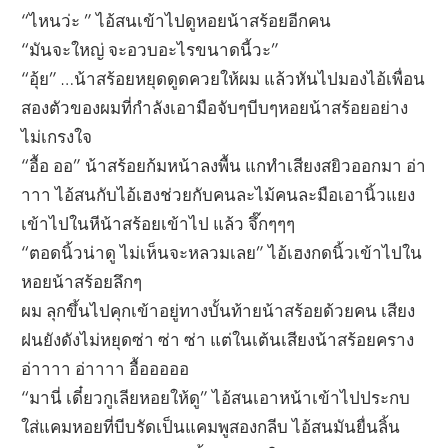
“ไหนว่ะ ” ไอ้สนเข้าไปดูหอยน้าสร้อยอีกคน
“มันจะใหญ่ จะอวบอะไรขนาดนี้วะ”
“อุ้ย” …น้าสร้อยหยุดดูดควยให้ผม แล้วหันไปมองไอ้เพื่อน
สองตัวของผมที่กำลังเอามือจับๆบีบๆหอยน้าสร้อยอย่าง
ไม่เกรงใจ
“อื้อ ออ” น้าสร้อยก้มหน้าลงพื้น แกทำเสียงสยิวออกมา อ่า
าาา ไอ้สนกับไอ้เฮงช่วยกับคนละไม้คนละมือเอานิ้วแยง
เข้าไปในหีน้าสร้อยเข้าไป แล้ว จึ๊กๆๆๆ
“ตอดนิ้วน่าดู ไม่เห็นจะหลวมเลย” ไอ้เฮงกดนิ้วเข้าไปใน
หอยน้าสร้อยลึกๆ
ผม ลุกขึ้นไปคุกเข้าอยู่ทางบั้นท้ายน้าสร้อยด้วยคน เสียง
ฝนยังดังไม่หยุดซ่า ซ่า ซ่า แต่ในเต้นเสียงน้าสร้อยคราง
อ่าาาา อ่าาาา อื้อออออ
“มานี่ เดี๋ยวกูเลียหอยให้ดู” ไอ้สนเอาหน้าเข้าไปประกบ
ใส่แคมหอยที่บีบรัดเป็นแคมพูสองกลีบ ไอ้สนมันยื่นลิ้น