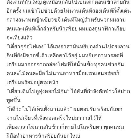
ตั้งเต้นท์กันใหญ่ ดูเหมือนกลับไปเป็นเด็กตอนเข้าค่ายกัน
อีกครั้ง ผมเข้าไปช่วยด้วยไม่นานเต้นท์สองเต้นท์ก็ตั้งเด่น
กลางสนามหญ้าเขียวขจี เต้นท์ใหญ่สำหรับพวกผมสาม
คนและเต้นท์เล็กสำหรับน้าสร้อย ผมมองดูนาฬิกาเกือบ
จะเที่ยงแล้ว
“เดี๋ยวกูก่อไฟเอง” ไอ้เฮงอาสามันหยิบถุงถ่านไปตรงลาน
ดินที่ยังมีซากขี้เถ้าเหลือคาไว้อยู่ ผมหยิบๆอาหารสดที่
เตรียมมาออกจากกล่องโฟมที่ใส่น้ำแข็ง ทุกคนช่วยกัน
คนละไม้คนละมือ ไม่นานอาหารมื้อแรกแสนอร่อยก็
เตรียมพร้อมอยู่ตรงหน้า
“เดี๋ยวเดินไปดูทุ่งดอกไม้กัน” ไอ้สันที่กำลังตักข้าวใส่ปาก
พูดขึ้น
“ก็ดีว่ะ ไม่ได้เห็นตั้งนานแล้ว” ผมตอบรับ พร้อมกับยก
จานไข่เจียวที่เพิ่งทอดเสร็จใหม่มาวางไว้ให้
เพียงเวลาไม่นานกับข้าวก็หายไปในพริบตา ทุกคนชม
ฝีมือทำอาหารน้าสร้อยกันยกใหญ่