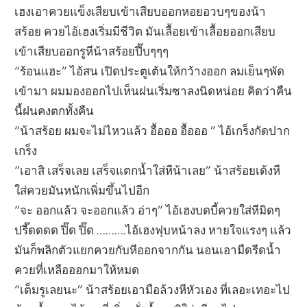
เฮงเอาควยแข็งเสียบเข้าเสียบออกหอยอวบๆของน้า
สร้อย ควยไอ้เฮงเริ่มมีชีวิต มันเลื้อยเข้าเลื้อยออกเสียบ
เข้าเสียบออกรูหีน้าสร้อยปึ๊บๆๆๆ
“ร้อนแฮะ” ไอ้สน เปิดประตูเต้นให้กว้างออก ลมเย็นๆพัด
เข้ามา ผมมองออกไปเห็นฝนเริ่มซาลงนิดหน่อย คิดว่าคืน
นี้ฝนคงตกทั้งคืน
“น้าสร้อย ผมจะไม่ไหวแล้ว อื้อออ อื้อออ ” ไอ้เกร็งกัดปาก
เกร็ง
“เอาสิ เสร็จเลย เสร็จแตกน้ำใส่หีน้าเลย” น้าสร้อยเด้งหี
ใส่ควยมันหนักเพิ่มขึ้นไปอีก
“จะ ออกแล้ว จะออกแล้ว อ่าๆ” ไอ้เฮงบดบี้ควยใส่หีมิดๆ
ปรี๊ดดดด ปิ๊ด ปิ๊ด ……….ไอ้เฮงฟุบหน้าลง หายใจแรงๆ แล้ว
มันก็พลิกตัวแยกควยกับหีออกจากกัน นอนเอามืดรีดน้ำ
ควยที่เหลือออกมาให้หมด
“เต็มรูเลยนะ” น้าสร้อยเอามือล้วงหีหัวเอง ที่เลอะเทอะไป