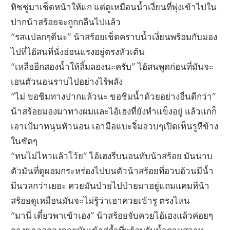
ทิชชู่มาเช็ดหน้าให้แก แต่ดูเหมือนน้ำเงี่ยนที่พุ่งเข้าไปใน
ปากน้าสร้อยจะถูกกลืนไปแล้ว
“รสแปลกๆดีนะ” น้าสร้อยเช็ดคราบน้ำเงี่ยนพร้อมกับมอง
ไปที่ไอ้สนที่นั่งอ่อนแรงอยู่ตรงหัวเต้น
“เหลืออีกสองน้ำให้ลิ้มลองนะครับ” ไอ้สนพูดก่อนที่มันจะ
เอนตัวนอนราบไปอย่างไร้พลัง
“ไม่ ขอชิมทางปากแล้วนะ ขอชิมน้ำด้วยอย่างอื่นดีกว่า”
น้าสร้อยมองมาทางผมและไอ้เฮงที่ยังหำแข็งอยู่ แล้วแกก็
เอาเป้มาหนุนหัวนอน เอามือแบะจิ๋มอวบๆเปิดเห็นรูหีข้าง
ในชัดๆ
“ทนไม่ไหวแล้วโว้ย” ไอ้เฮงรีบนอนทับน้าสร้อย มันนาบ
ตัวมันที่ดูผอมกระหร่องไปบนตัวน้าสร้อยที่อวบอ้วนมีน้ำ
มีนวลกว่าเยอะ ควยมันป่ายไปป่ายมาอยู่แถมแคมหีน้า
สร้อยดูเหมือนมันจะไม่รู้ว่าเอาควยเข้ารู ตรงไหน
“มานี่ เดี๋ยวพาเข้าเอง” น้าสร้อยจับควยไอ้เฮงแล้วค่อยๆ