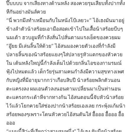
ปึ๊บบบบ จากเสียงทางด้านหลัง สองควยรุมเสียบทั้งปากทั้ง
หีกันอย่างมันส์ควย
“นี่ พวกมึงทำเหมือนกับในหนังโป้เลยวะ” ไอ้เฮงมันมาอยู่
ข้างลำตัวน้าสร้อยเอามือสอดเข้าไปในเสื้อน้าสร้อยบีบๆ
นมเต้า ฮวบอูมที่กำลังสั่นไปสั่นตามแรงเย็ดของควยผม
“อู๊ยย มีเล่นลิ้นให้ด้วย” ไอ้สนมองควยตัวเองที่กำลังมี
ปลายลิ้นของน้าสร้อยแยงๆใส่ปลายรูหัวแตกของหัวควย
ใน เต้นหลังใหญ่นี้กำลังเต็มไปด้วยกลิ่นไอของกามรมณ์
ฟุ้งไปหมดแล้ว เด็กวัยรุ่นสามคนกำลังมีความสุขทางเพศ
กับหญิงที่มีอายุมากกว่าเกือบสิบปี น้าสร้อยพลิกตัวนอน
ตะแครงลง ผมเอนตัวลงนอนตามเปลี่ยนมาเป็นท่านอน
ตะแครงกระเด้าหีจากทางก้น ไอ้สนตอนนี้จับหัวน้าสร้อย
ไว้แล้วโยกควยใส่ช่องปากน้าสร้อยเองเลย กระพุ้งแก้มน้า
สร้อยพองๆเพราะโดนหัวควยไอ้สนดันใส่ อื้อออ อื้อออ อื้อ
อออ
“แบบนี้สิว่ะที่เรียกว่าสามรุมหนึ่ง” ไอ้เฮง จับมือน้าสร้อย