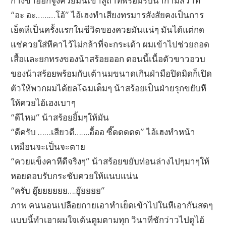
กางขาออกจูงควยมันเข้าสู่ถ้ำที่พร้อมรับน้ำกามสวาท
“อะ อะ………โอ้” ไอ้เฮงทำเสียงทรมารสังสัยคงเป็นการ
เย็ดหีเป็นครั้งแรกในชีวิตของควยมันแน่ๆ มันได้แต่กด
แช่ควยใส่หีคาไว้ไม่กล้าที่จะกระเด้า ผมเข้าไปช่วยถอด
เสื้อและยกทรงของน้าสร้อยออก ตอนนี้เนื้อตัวขาวอวบ
ของน้าสร้อยพร้อมกับเต้านมขนาดเกินฝ่ามือปิดมิดก็เปิด
ตัวให้พวกผมได้ยลโฉมเต็มๆ น้าสร้อยเป็นฝ่ายรุกขยับหี
ให้ควยไอ้เฮงเบาๆ
“ดีไหม” น้าสร้อยยิ้มๆให้มัน
“ดีครับ ……เสียวดี…….อื้ออ ซี๊ดดดดด” ไอ้เฮงทำหน้า
เหมือนจะเป็นจะตาย
“ควยแข็งคาหีดีจริงๆ” น้าสร้อยขยับท่อนล่างไปๆมาๆให้
หอยตอบรับกระชับควยให้แนบแน่น
“ครับ อู๊ยยยยยย….อู๊ยยยย”
ภาพ คนนอนเปลือยกายเอาหำเย็ดเข้าไปในหีเอากันสดๆ
แบบนี้ทำเอาผมใจเต้นตูมตามทุก วินาทีชักว่าวไปดูไอ้