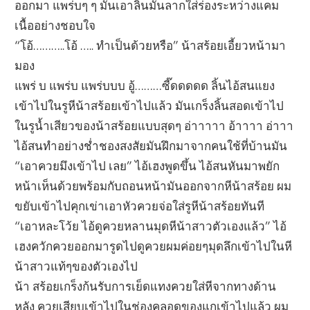
ออกมา แพร่บๆ ๆ มันเอาลิ้นมันลากใส่ร่องระหว่างแคม
เนื้ออย่างชอบใจ
“โอ้………..โอ้ ….. ทำเป็นด้วยหรือ” น้าสร้อยเอี้ยวหน้ามา
มอง
แพร่ บ แพร่บ แพร่บบบ อู้………ซี๊ดดดดด ลิ้นไอ้สนแยง
เข้าไปในรูหีน้าสร้อยเข้าไปแล้ว มันเกร็งลิ้นสอดเข้าไป
ในรูน้ำเสียวของน้าสร้อยแบบสุดๆ อ่าาาาา อ้าาาา อ่าาา
ไอ้สนทำอย่างช่ำชองสงสัยมันฝึกมาจากคนใช้ที่บ้านมัน
“เอาควยมึงเข้าไป เลย” ไอ้เฮงพูดขึ้น ไอ้สนหันมาพยัก
หน้าเห็นด้วยพร้อมกับถอนหน้ามันออกจากหีน้าสร้อย ผม
ขยับเข้าไปคุกเข่าเอาหัวควยจ่อใส่รูหีน้าสร้อยทันที
“เอาหละโว้ย ไอ้ดูควยหลานมุดหีน้าสาวตัวเองแล้ว” ไอ้
เฮงควักควยออกมารูดไปดูควยผมค่อยๆมุดลึกเข้าไปในหี
น้าสาวแท้ๆของตัวเองไป
น้า สร้อยเกร็งก้นรับการเย็ดแทงควยใส่หีจากทางด้าน
หลัง ควยเสียบเข้าไปในช่องคลอดของแกเข้าไปแล้ว ผม