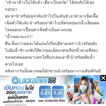
“เข้ามาข้างในได้แล้ว เดี๋ยวเป็นหวัด” ไอ้สนกับไอ้เฮง
บอกมา
ผม พาน้าสร้อยลุกกลับเข้าไปในเต้นท์ เอาผ้ามาเช็ดเนื้อ
เช็ดตัวให้แห้ง น้าสร้อยเอาผ้าไปเช็ดๆหอยแกน้ำเงี่ยนผม
ไหลออกมาเปื้อนผ้าเช็ดตัวเป็นดวงๆเลย
“น้ำเยอะนะเรา”
คืน นั้นกว่าผมจะได้นอนก็เกือบตีสามเพราะน้าสร้อยยัง
ไม่อิ่มน้ำรัก แกยังให้พวกผมเย็ดแกต่อเรียกน้ำควยที่สอง
ของทุกคนออกมาแตกใส่หีแกเล่นเอาหี น้าสร้อยอิ่มน้ำ
ควยไปเลย
หลังจากวันนั้นพวกผมก็มักชวนน้าสร้อยมากางเต้นท์กันอี
กบ่อยๆ และก็สนุกกันในเต้นท์อย่างนี้ทุกครั้ง
เล่าประสบการณ์เรื่องเสียว
แนวครอบครัว