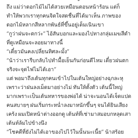
ถึง แม่ว่าดอกไม้ไม่ได้สวยเหมือนตอนหน้าร้อน แต่ก็
ทำให้พวกเราทุกคนจิตใจสดชื่นที่ได้มาเห็น ภาพของ
ดอกไม้หลากสีหลากพันธ์ที่ขึ้นอยู่เต็มเนินเขา
“กูว่าฝนจะตกว่ะ” ไอ้สันบอกและมองไปทางกลุ่มเมฆสีดำ
ที่ดูเหมือนจะลอยมาทางนี้
“เดี๋ยวมันคงเปลี่ยนทิศละมั้ง”
“น้าว่าเรารีบกลับไปทำมื้อเย็นกันก่อนดีไหม เดี๋ยวฝนตก
จริงจะจุดไฟไม่ได้เอา”
แต่ พอมาถึงเต้นทุกคนเข้าไปในเต้นใหญ่อย่างฉุกละหุ
เพราะว่าฝนลงเม็ดมาอย่างไม่ ทันให้ตั้งตัว เต้นนี้ใหญ่
มากเพราะเป็นเต้นทหารของพ่อได้ น่าจะนอนได้เจ็ดแปด
คนสบายๆ ฝนเริ่มกระหน่ำลงมาหนักขึ้นๆ จนได้ยินเสียง
เคร้ง ผมเปิดหน้าต่างออกดู เต้นท์ที่เช่ามาสมอบกหลุดเสา
เต้นท์ล้มไปข้างนึง
“โชคดีที่ยังไม่ได้เอาของไปไว้ในนั้นนะเนี้ย” น้าสร้อย