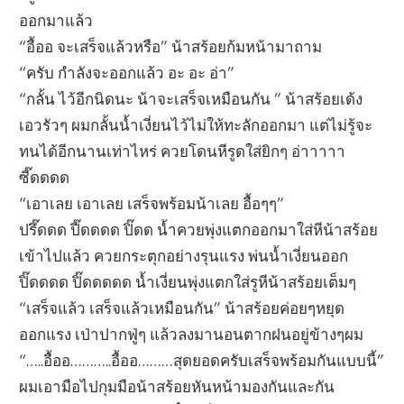
ออกมาแล้ว
“อื้ออ จะเสร็จแล้วหรือ” น้าสร้อยก้มหน้ามาถาม
“ครับ กำลังจะออกแล้ว อะ อะ อ่า”
“กลั้น ไว้อีกนิดนะ น้าจะเสร็จเหมือนกัน ” น้าสร้อยเด้ง
เอวรัวๆ ผมกลั้นน้ำเงี่ยนไว้ไม่ให้ทะลักออกมา แต่ไม่รู้จะ
ทนได้อีกนานเท่าไหร่ ควยโดนหีรูดใส่ยิกๆ อ่าาาาา
ซี๊ดดดด
“เอาเลย เอาเลย เสร็จพร้อมน้าเลย อื้อๆๆ”
ปรึ๊ดดด ปี๊ดดดด ปิ๊ดด น้ำควยพุ่งแตกออกมาใส่หีน้าสร้อย
เข้าไปแล้ว ควยกระตุกอย่างรุนแรง พ่นน้ำเงี่ยนออก
ปิ๊ดดดด ปิ๊ดดดดด น้ำเงี่ยนพุ่งแตกใส่รูหีน้าสร้อยเต็มๆ
“เสร็จแล้ว เสร็จแล้วเหมือนกัน” น้าสร้อยค่อยๆหยุด
ออกแรง เป่าปากฟู่ๆ แล้วลงมานอนตากฝนอยู่ข้างๆผม
“…..อื้ออ………..อื้ออ………สุดยอดครับเสร็จพร้อมกันแบบนี้”
ผมเอามือไปกุมมือน้าสร้อยหันหน้ามองกันและกัน