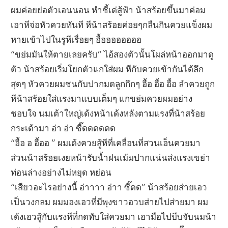
ผมค่อยย่อตัวเอนนอน หำชี้เด่สู้ฟ้า น้าสร้อยขึ้นมาค่อม
เอาหีจ่อหัวควยทันที หีน้าสร้อยค่อยๆกลืนกินควยแข็งผม
หายเข้าไปในรูหีเรื่อยๆ อื้ออออออออ
“ขย่มมันให้ตายเลยครับ” ไอ้สองตัวนั้นโผล่หน้าออกมาดู
ตัว น้าสร้อยเริ่มโยกตัวแกใส่ผม หีกับควยเข้ากันได้ลึก
สุดๆ หัวควยผมชนกับปากมดลูกกึกๆ อื้อ อื้อ อื้อ ลำควยถูก
หีน้าสร้อยใส่แรงมาแบบเต็มๆ แกขย่มควยผมอย่าง
ชอบใจ นมเต้าใหญ่เด้งหน้าเด้งหลังตามแรงที่น้าสร้อย
กระเด้ามา อ่า อ่า ซี๊ดดดดดด
“อื้อ อ อื้ออ ” ผมเด้งควยสู้หีที่เคลื่อนที่สวนเอ็นควยมา
ส่วนน้าสร้อยเงยหน้ารับน้ำฝนเม้มปากแน่นส่งแรงเขย่า
ท่อนล่างอย่างไม่หยุด หย่อน
“เสียวอะไรอย่างนี้ อ่าาาา อ่าา ซี๊ดด” น้าสร้อยส่ายเอว
เป็นวงกลม ผมมองเอวที่มีพุงขาวอวบส่ายไปส่ายมา ผม
เด้งเอวสู้กับแรงหีที่กดทับใส่ควยมา เอามือไปบีบจับนมน้า