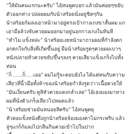
“ให้มันคนแรกนะครับ” ไอ้สนพูดบอก แล้วมันค่อยๆขยับ
ตัวออกห่าง ปล่อยผมกับน้าสร้อยนั่งอยู่ชิดๆกัน
น้าสร้อยก้มลงเอาหน้ามาอยู่ตรงเป้ากางเกงขาสั้นผม แก
เอามือล้วงจับควยผมออกมาอยู่นอกกางเกงในทันที
“ทำไม แข็งหล่ะ” น้าสร้อยเงยหน้ามาถามผมที่กำลังตก
อกตกใจกับสิ่งที่เกิดขึ้นอยู่ มือน้าสร้อยรูดๆควยผมเบาๆ
หนังปลายหัวควยขยับขึ้นๆลงๆ ควยเสียวแข็งเกร็งไปทั้ง
ท่อน
“ก็ ……..ก็……เออ” ผมไม่รู้จะตอบยังไง ได้แต่ทนกับความ
เสียวที่นิ้วมือทั้งห้าของน้าสร้อยกำลังรูดว่าวเนื้อควยให้
“มันเงี่ยนครับ ดูสิหัวควยแดงกล่ำเลย” ไอ้เฮงมองมาทาง
ผมที่นั่งตัวเกร็งเสียวไปหมดแล้ว
“น้าสร้อยช่วยมันหน่อยสิครับ” ไอ้สนพูดยุ
หัวดอแข็งหนังตึงถูกน้าสร้อยจ้องมองตาไม่กระพริบ แล้ว
จู่ๆแกก็ก้มลงไปกลืนกินควยเข้าไปในปาก