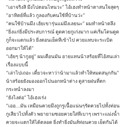
“เอาจริงสิ มึงไปตอนไหนวะ” ไอ้เฮงทำหน้าตาสนใจสุดๆ
“อาทิตย์ที่แล้ว กูลองกับคนใช้ที่บ้านว่ะ”
“คนใช้บ้านมึง เฮ้ยเขารุ่นแม่มึงเลยนะ” ผมทำหน้าตลึง
“ยิ่งแก่ยิ่งมีประสบการณ์ ดูดควยกูเก่งมาก แค่เริ่มโดนดูด
กูก็จะแตกแล้ว ยิ่งตอนเย็ดหีเข้าไป ควยแทบจะระเบิด
ออกมาให้ได้”
“เฮ้ยๆ น้ากูอยู่” ผมเตือนมัน อายแทนน้าสร้อยที่ไอ้สนเล่า
เรื่องแบบนี้
“เล่าไปเถอะ เดี๋ยวจะหาว่าน้ามาแล้วทำให้หมดสนุกกัน”
น้าสร้อยยังมองออกไปนอกหน้าต่าง ดูสายฝนที่ตก
กระหน่ำลงมา
“ยังไงต่อ” ไอ้เฮงเร่ง
“เออ….มัน เหมือนควยมึงถูกรูเนื้อแน่นๆรัดควยไปทั้งท่อน
กูเสียวไปทั้งตัว พยายามซอยควยใส่หีเบาๆ เพราะแม่งน้ำ
ควยจะแตกให้ได้ตลอด ยิ่งทำยิ่งมันส์ท่อนควย เย็ดกันได้