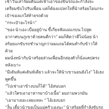
เช้าวันเสาร์ผมตื่นแต่เช้าเอาของขึ้นรถและกำลังจะ
เตรียมขับไปรับเพื่อน แต่ก็ต้องแปลกใจที่น้าสร้อยโยนกระ
เป๋าของแกใส่ท้ายรถด้วย
“กระเป๋าอะไรน้า”
“ของ น้าเอง เบื่ออยู่บ้าน ขี้เกียจฟังแม่แกบ่น ไปสูด
อากาศบนภูเขาด้วยคนดีกว่า” ผมก็คิดว่าดีไม่น้อย น้า
สร้อยแกขับรถชำนาญกว่าผมแถมได้คนทำกับข้าวให้
ด้วย
ผมนั่งหน้ากับน้าสร้อยส่วนเพื่อนอีกสองตัวก็นั่งแคปตรง
หลังเบาะ
“มีเต้นท์แค่เต้นท์เดียว แล้วจะให้น้าเขานอนยังไง” ไอ้เฮง
พูดขึ้น
“ไปเช่าเอาข้างบนก็ได้” ไอ้สนบอก
“แล้วใครเอาอาหารมาบ้างเนี้ย” ผมถามพวกมัน
“เอามาเยอะเลยแหละ ” ไอ้เฮงบอก
“งั้น เดี๋ยวน้าขอเป็นแม่ครัวเองนะ“ น้าสร้อยที่กำลังขับรถ