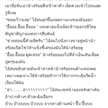
เอามือจับเอวน้าสร้อยดึงเข้าหาตัว เย็ดควยเข้าไปจนสุด
รูหีเลย
“ซอยเร็วๆเลย” ไอ้สนลุกขึ้นถอดกางเกงของมันออก
“อื้อออ อื้ออ อื้อออ ” แท่งควยแข็งเย็ดเข้าๆออกๆหีโดย
สัญชาติญานแห่งการสืบพันธ์
“ช่วยท่อนนี้ด้วยสิครับ” ไอ้สนไปนั่งกางขาอยู่หน้าน้า
สร้อยเปิดโชว์หำแข็งชี้เด่ของมันให้น้าสร้อยดู
“อื้ออ อื้อออ ดูดเหรอ” น้าสร้อยมองไปที่ลำเอ็นเส้นเลือด
ปูดๆของมัน
ไอ้สนขยับควยมันเข้าหาหน้าน้าสร้อยจนตำแหน่งพอ
เหมาะพอเจาะให้น้าสร้อยทำการใช้ปากกระตุ้นรีดน้ำ
เงี่ยนให้มัน
“อ่า………. อ่าาาาาาาาา” ไอ้สนเงยหน้ามองหลังคาเต้น
อ้าปากค้างๆ ตัวสะดุ้งเฮือกๆ
บ๊วบ บ๊วบบบบ บ๊วบบบ จากทางด้านหน้า ปึ๊บ ปึ๊บบบ