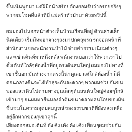
ขึ้นเนินพูดมา แต่ฝีมือน้าสร้อยต้องยอมรับว่าอร่อยจริงๆ
พวกผมโชคดีแล้วที่มี แม่ครัวหัวป่ามาด้วยทริปนี้
ผมมองไปนอกหน้าต่างเห็นบ้านเรือนที่อยู่ ด้านล่างเล็ก
นิดเดียว เริ่มมีหมอกจางๆลงมาปกคลุมรถ รถจอดหน้าที่
สำนักงานของพนักงานป่าไม้ จ่ายค่าธรรมเนียมต่างๆ
และเช่าเต้นท์มาหนึ่งหลัง พนักงานบอกว่าให้พวกเราไป
ตั้งเต้นท์ใกล้ๆห้องน้ำที่อยู่ตรงต้นสนใหญ่ ผมมองไปทางที่
เขาชี้บอก มันห่างจากตรงนี้น่าดูเลย แต่ใกล้ห้องน้ำ ก็ดี
ตอนกลางคืนจะได้ทำธุระกันสะดวกๆ พวกผมช่วยกันขน
ของและเดินไปตามทางปูนเล็กๆต้นสนต้นใหญ่ค่อยๆใกล้
เข้ามาๆ จนผมมายืนมองลำต้นขนาดสามคนโอบของมัน
ชื่นชมในความอุดมสมบูรณ์ของธรรมชาติที่ยังหลงเหลือ
อยู่อีกมากของภูเขาลูกนี้
เสียงตอกสมอเต้นท์ ดัง ค้ง เค้ง ค้ง เค้ง เพื่อนๆผมช่วยกัน