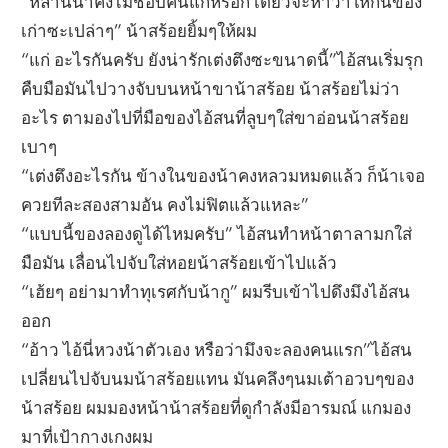
“หลานน้าคงไม่ชอบคนแก่หรอก เดี๋ยวจะหาว่าให้กินของ
เก่าซะเปล่าๆ” น้าสร้อยยิ้มๆให้ผม
“แก่ อะไรกันครับ ยังน่ารักเต่งตึงซะขนาดนี้”ไอ้สนเริ่มรุก
คืบมือมันไปวางจับบนหน้าขาน้าสร้อย น้าสร้อยไม่ว่า
อะไร ตามองไปที่มือของไอ้สนที่ลูบๆใส่ขาอ่อนน้าสร้อย
เบาๆ
“เต่งตึงอะไรกัน ข้างในของน้าคงหลวมหมดแล้ว ก็น้าเจอ
ควยทีละสองสามอัน คงไม่ฟิตแล้วแหละ”
“แบบนี้ของลองดูได้ไหมครับ” ไอ้สนทำหน้าตาลามกใส่
มือมัน เลื่อนไปจับใส่หอยน้าสร้อยเข้าไปแล้ว
“เฮ้ยๆ อย่ามาทำทุเรศกับน้ากู” ผมรีบเข้าไปดึงมึงไอ้สน
ออก
“อ้าว ไอ้นี่หวงน้าตัวเอง หรือว่ามึงจะลองคนแรก”ไอ้สน
เปลี่ยนไปจับนมน้าสร้อยแทน มันคลึงๆนมเต้าอวบๆของ
น้าสร้อย ผมมองหน้าน้าสร้อยที่ดูกำลังมีอารมณ์ แกมอง
มาที่เป้ากางเกงผม