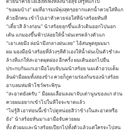
ด้วยน้ำควยไอ้เฮงที่เพิ่งหลั่งน้ำอสุจิใส่รูหีแกไป
“ขอผมบ้าง” ผมที่อารมณ์พุ่งสุดๆอยากแตกน้ำควยใส่หีแก
ด้วยอีกคน เข้าไปเอาหัวควยจ่อใส่หีน้าสร้อยทันที
“เดี๋ยวสิ ล้างก่อน” น้าสร้อยลุกขึ้นแล้วเดินออกไปนอก
เต้น แกมองขึ้นฟ้าปล่อยให้น้ำฝนเทรดล้างตัวแก
“เอาเลยมึง ล่อน้ามึงกลางฝนเลย” ไอ้สนพูดยุผมมา
ผม มองมือน้าสร้อยที่ล้วงๆหีตัวเองให้น้ำฝนเป็นตัวชำละ
ล้างหีแกให้สะอาดผุดผ่อง อีกครั้ง ผมเดินออกไปยืน
ประกบก้นแกเอามือโอบจับนมน้าสร้อย นมเต้าอวบเต็ม
ล้นฝ่ามือผมทั้งสองข้าง ควยก็ถูตามร่องก้นของน้าสร้อย
อาบลมห่มฟ้าโชว์พระพิรุน
“สะอาดยังครับ ” มือผมเลื่อนลงมาจับเต่านูนของแก ส่วน
ควยผมอยากเข้าไปในหีใจจะขาดแล้ว
“ไม่รู้สิ เอาท่อนนี้เข้าไปดูหน่อยสิว่าข้างในสะอาดหรือ
ยัง” น้าสร้อยหันมาเอามือจับควยผม
ทั้ง ตัวผมและน้าสร้อยเปียกไปทั้งตัวแล้วแต่ใครจะไปสน