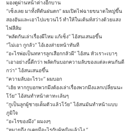
มองดูผ่านหน้าต่างอีกบาน
“เซ็งเลย มาทั้งทีดันฝนตก” ผมเปิดไฟฉายขนาดใหญ่ขึ้น
สองอันและเอาไปแขวนไว้ ทำให้ในเต้นท์สว่างด้วยแสง
ไฟสีส้ม
“พลัดกันเล่าเรื่องผีไหม แก้เซ็ง” ไอ้สนเสนอขึ้น
“ไม่เอา กูกลัว” ไอ้เฮงส่ายหน้าทันที
“อะไรพ่อเป็นทหารลูกเสือกกลัวผี” ไอ้สน หัวเราะเบาๆ
“เอาอย่างนี้ดีกว่า พลัดกันบอกความลับของแต่ละคนกันดี
กว่า” ไอ้สนเสนอขึ้น
“ความลับอะไรวะ” ผมบอก
“เฮ้ย หากกูบอกพวกมึงต้องเล่าเรื่องพวกมึงแลกเปลี่ยนนะ
โว้ย” ไอ้สนทำหน้าตาทะเล้นๆ
“กูเป็นลูกผู้ชายเต็มตัวแล้วโว้ย” ไอ้สนมันทำหน้าแบบ
ภูมิใจ
“อะไรของมึง” ผมงงๆ
“หมายถึง กูเคยมีอะไรกับผู้หญิงแล้วไง ”