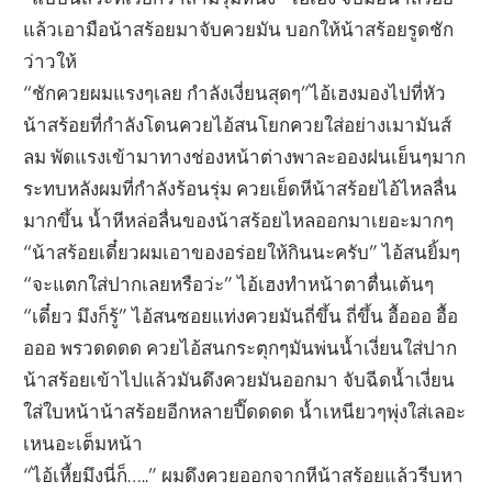
แล้วเอามือน้าสร้อยมาจับควยมัน บอกให้น้าสร้อยรูดชัก
ว่าวให้
“ชักควยผมแรงๆเลย กำลังเงี่ยนสุดๆ”ไอ้เฮงมองไปที่หัว
น้าสร้อยที่กำลังโดนควยไอ้สนโยกควยใส่อย่างเมามันส์
ลม พัดแรงเข้ามาทางช่องหน้าต่างพาละอองฝนเย็นๆมาก
ระทบหลังผมที่กำลังร้อนรุ่ม ควยเย็ดหีน้าสร้อยไอ้ไหลลื่น
มากขึ้น น้ำหีหล่อลื่นของน้าสร้อยไหลออกมาเยอะมากๆ
“น้าสร้อยเดี๋ยวผมเอาของอร่อยให้กินนะครับ” ไอ้สนยิ้มๆ
“จะแตกใส่ปากเลยหรือว่ะ” ไอ้เฮงทำหน้าตาตื่นเต้นๆ
“เดี๋ยว มึงก็รู้” ไอ้สนซอยแท่งควยมันถี่ขึ้น ถี่ขึ้น อื้อออ อื้อ
อออ พรวดดดด ควยไอ้สนกระตุกๆมันพ่นน้ำเงี่ยนใส่ปาก
น้าสร้อยเข้าไปแล้วมันดึงควยมันออกมา จับฉีดน้ำเงี่ยน
ใส่ใบหน้าน้าสร้อยอีกหลายปี๊ดดดด น้ำเหนียวๆพุ่งใส่เลอะ
เหนอะเต็มหน้า
“ไอ้เหี้ยมึงนี่ก็…..” ผมดึงควยออกจากหีน้าสร้อยแล้วรีบหา