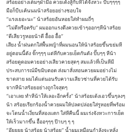
สร้อยอย่างเต็มๆฝ่ามือ ควยเด้งสู้กับหีได้จังหวะ ปั๊บๆๆๆๆ
มือก็บีบเค้นนมน้าสร้อยอย่างชอบใจ
“แรงเยอะนะ” น้าสร้อยอันหอยใส่หำผมถี่ๆ
“ไม่ดีหรือครับ” ผมออกแรงดึงควยเข้าๆออกๆหีน้าสร้อย
“ดีเสียวรูหอยน้าดี อื้ออ อื้อ”
เสียง น้ำฝนตกใส่พื้นหญ้าที่ผมนอนให้น้าสร้อยขึ้นขย่มหี
อยู่ตอนนี้ดัง จั๊กๆๆๆ แต่หีกับควยเย็ดกันดัง ปั๊บๆๆ หีน้า
สร้อยดูดอมควยอย่างเสียวควยสุดๆ สมแล้วที่เป็นหีมี
ประสบการณ์มีขมิบตอด ส่งมาสั่งสอนควยผมอย่างไม่
ขาดสาย ผมได้แต่นอนรับความเสียวซ่านที่ควยได้รับ
จากหีน้าสร้อยอย่างถูกใจสุดๆ
“เอาเลย ทำหีน้าให้เลอะอีกครั้ง” น้าสร้อยเด้งเอวขึ้นๆลงๆ
น้า สร้อยเรียกร้องน้ำควยผมให้ปลดปล่อยใส่รูหอยที่พร้อม
จะโดนน้ำเงี่ยนที่สองแตก ใส่หีคืนนี้ ผมเร่งจังหวะการเย็ด
ให้เร็วมากขึ้น อื้ออๆๆๆ ป๊าบๆ ๆ ๆ
“อู๊ยยยย น้าสร้อย น้าสร้อย” น้ำผมเหมือนกำลังจะหลั่ง