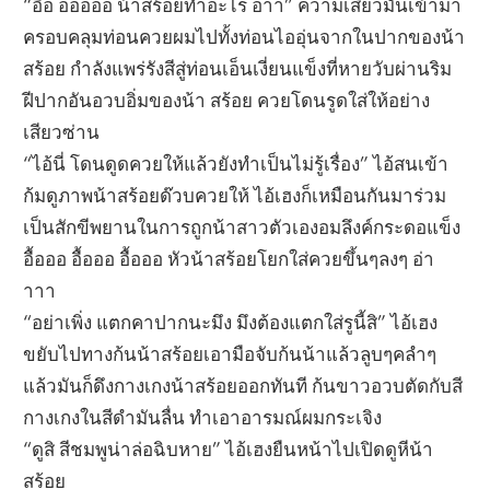
“อื้อ อออออ น้าสร้อยทำอะไร อ่าา” ความเสียวมันเข้ามา
ครอบคลุมท่อนควยผมไปทั้งท่อนไออุ่นจากในปากของน้า
สร้อย กำลังแพร่รังสีสู่ท่อนเอ็นเงี่ยนแข็งที่หายวับผ่านริม
ฝีปากอันอวบอิ่มของน้า สร้อย ควยโดนรูดใส่ให้อย่าง
เสียวซ่าน
“ไอ้นี่ โดนดูดควยให้แล้วยังทำเป็นไม่รู้เรื่อง” ไอ้สนเข้า
ก้มดูภาพน้าสร้อยด๊วบควยให้ ไอ้เฮงก็เหมือนกันมาร่วม
เป็นสักขีพยานในการถูกน้าสาวตัวเองอมลึงค์กระดอแข็ง
อื้อออ อื้อออ อื้อออ หัวน้าสร้อยโยกใส่ควยขึ้นๆลงๆ อ่า
าาา
“อย่าเพิ่ง แตกคาปากนะมึง มึงต้องแตกใส่รูนี้สิ” ไอ้เฮง
ขยับไปทางก้นน้าสร้อยเอามือจับก้นน้าแล้วลูบๆคลำๆ
แล้วมันก็ดึงกางเกงน้าสร้อยออกทันที ก้นขาวอวบตัดกับสี
กางเกงในสีดำมันลื่น ทำเอาอารมณ์ผมกระเจิง
“ดูสิ สีชมพูน่าล่อฉิบหาย” ไอ้เฮงยืนหน้าไปเปิดดูหีน้า
สร้อย