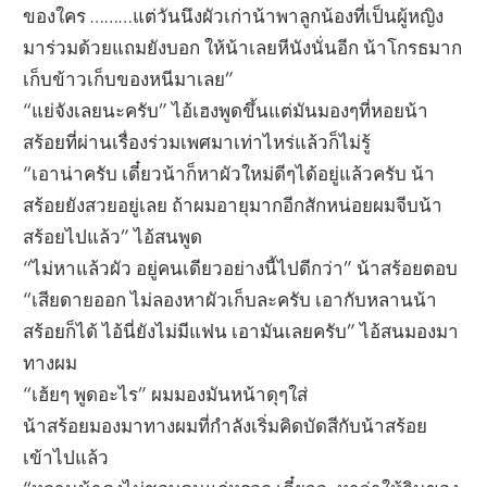
ของใคร ………แต่วันนึงผัวเก่าน้าพาลูกน้องที่เป็นผู้หญิง
มาร่วมด้วยแถมยังบอก ให้น้าเลยหีนังนั่นอีก น้าโกรธมาก
เก็บข้าวเก็บของหนีมาเลย”
“แย่จังเลยนะครับ” ไอ้เฮงพูดขึ้นแต่มันมองๆที่หอยน้า
สร้อยที่ผ่านเรื่องร่วมเพศมาเท่าไหร่แล้วก็ไม่รู้
“เอาน่าครับ เดี๋ยวน้าก็หาผัวใหม่ดีๆได้อยู่แล้วครับ น้า
สร้อยยังสวยอยู่เลย ถ้าผมอายุมากอีกสักหน่อยผมจีบน้า
สร้อยไปแล้ว” ไอ้สนพูด
“ไม่หาแล้วผัว อยู่คนเดียวอย่างนี้ไปดีกว่า” น้าสร้อยตอบ
“เสียดายออก ไม่ลองหาผัวเก็บละครับ เอากับหลานน้า
สร้อยก็ได้ ไอ้นี่ยังไม่มีแฟน เอามันเลยครับ” ไอ้สนมองมา
ทางผม
“เฮ้ยๆ พูดอะไร” ผมมองมันหน้าดุๆใส่
น้าสร้อยมองมาทางผมที่กำลังเริ่มคิดบัดสีกับน้าสร้อย
เข้าไปแล้ว