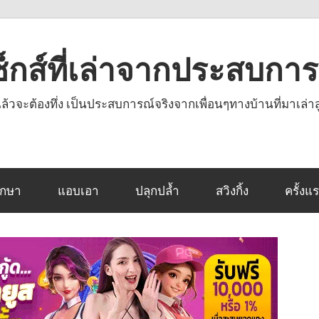
งเซ็กส์ที่เล่าจากประสบกา
านแล้วจะต้องทึ่ง เป็นประสบการณ์จริงจากเพื่อนๆทางบ้านที่มาเล่าส
ึกษา
แอบเอา
ปลุกปล้ำ
สวิงกิ้ง
ครั้งแ