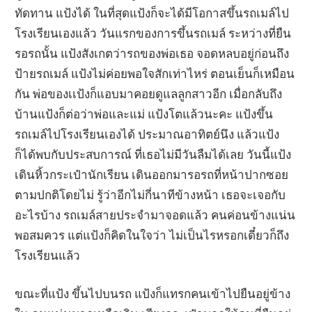
ทัดทาน แป้งได้ ในที่สุดแป้งก็จะได้มีโอกาสขึ้นรถเมล์ไป
โรงเรียนเองแล้ว วันแรกของการขึ้นรถเมล์ ระหว่างที่ยืน
รอรถนั้น แป้งสังเกตว่ารถของพ่อเธอ จอดหลบอยู่ก่อนถึง
ป้ายรถเมล์ แป้งไม่ค่อยพอใจสักเท่าไหร่ ตอนเย็นก็เหมือน
กัน พ่อของเเป้งก็แอบมาคอยดูแลลูกสาวอีก เมื่อกลับถึง
บ้านแป้งก็ต่อว่าพ่อและแม่ แป้งโตแล้วนะคะ แป้งขึ้น
รถเมล์ไปโรงเรียนเองได้ ประมาณอาทิตย์นึง แล้วแป้ง
ก็ได้พบกับประสบการณ์ ที่เธอไม่มีวันลืมได้เลย วันนี้แป้ง
เดินหิ้วกระเป๋านักเรียน เดินออกมารอรถที่หน้าปากซอย
ตามปกติโดยไม่ รู้ว่าอีกไม่กี่นาทีข้างหน้า เธอจะเจอกับ
อะไรบ้าง รถเมล์สายประจำมาจอดแล้ว คนค่อนข้างแน่น
พอสมควร แต่แป้งก็คิดในใจว่า ไม่เป็นไรหรอกเดี๋ยวก็ถึง
โรงเรียนแล้ว
ขณะที่แป้ง ขึ้นไปบนรถ แป้งก็แทรกคนเข้าไปยืนอยู่ข้าง