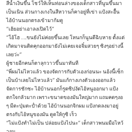
สีน้ำเงินขึ้น โชว์ให้เห็นท่อนล่างของเด็กสาวที่นูนขึ้นมา
เป็นเนิน ส่วนกางเกงในสีหวานก็คาอยู่ที่เข่า แป้งสะอื้น
ไอ้บ้านนอกตรงเข้ามาก้มดู
“เฮ้ยอย่าเอาลงเปิดไว้”
“โอ้โฮ …..ขนยังไม่ค่อยขึ้นเลย โหนกก็นูนดีฉิบหาย ตั้งแต่
เกิดมาจนติดคุกออกมายังไม่เคยเจอจิ๋มสวยๆ ซิงๆอย่างนี้
เลยว่ะ”
ผู้ชายอีกคนก็ตาลุกวาวขึ้นมาทันที
“พี่ผมไม่ไหวแล้ว ของจัดการกับตัวเองก่อนนะ นอ้งนี้เซ็ก
เป็นบ้าเลยไม่ไหวแล้ว” มันแก้กางเกงตัวเองออกแล้ว
จัดการชักซะ ไอ้บ้านนอกก็รูดซิปงัดไอ้หนูออกมา แป้ง
ตกใจกลัวมาก เพราะขนาดของมันใหญ่มาก แถมคดๆงอ
ๆ มีตะปุ่มตะป่ำด้วย ไอ้บ้านนอกจิกผม แป้งกดลงมาอยู่
ตรงกับไอ้หนูของมัน ดูดให้กูซิ เร็ว
“ไม่แป้งทำไม่เป็น ปล่อยแป้งไปนะ” เด็กสาวพนมมือไหว้
วอน