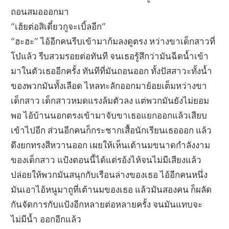
ถอนสมอออกมา
“เฮ้ยต่อสิเดี๋ยวกูจะเบิ้ลอีก”
“ฮะฮะ” ไอ้อีกคนรีบเข้ามาก้มลงดูตรง หว่างขาเด็กสาวที่
โบ๋แล้ว รีบสวมรอยต่อทันที จนเธอรู้สึกว่ามันฉีดน้ำเข้า
มาในตัวเธออีกครั้ง ทันทีที่มันถอนออก ทั้งปัสสาวะทั้งน้ำ
ของพวกมันทั้งเลือด ไหลทะลักออกมาย้อยเต็มหว่างขา
เด็กสาว เด็กสาวหมดแรงล้มตัวลง แต่พวกมันยังไม่ยอม
พอ ไอ้บ้านนอกตรงเข้ามาจับขาเธอแยกออกแล้วเสียบ
เข้าไปอีก ส่วนอีกคนก็กระชากเสื้อนักเรียนเธอออก แล้ว
ดึงยกทรงสีหวานออก เผยให้เห็นเต้านมขนาดกำลังงาม
ของเด็กสาว แป้งตอนนี้ได้แต่รอ้งไห้จนไม่มีเสียงแล้ว
ปล่อยให้พวกมันสนุกกับเรือนล่างของเธอ ไอ้อีกคนหนึ่ง
มันเอาไอ้หนูมาถูที่เต้านมของเธอ แล้วมันสองคน ก็ผลัด
กันจัดการกับแป้งอีกหลายต่อหลายครั้ง จนมันแทบจะ
ไม่มีน้ำ ออกอีกแล้ว