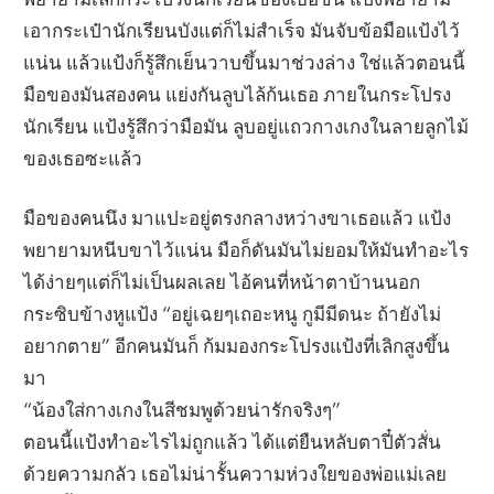
เอากระเป๋านักเรียนบังแต่ก็ไม่สำเร็จ มันจับข้อมือแป้งไว้
แน่น แล้วแป้งก็รู้สึกเย็นวาบขึ้นมาช่วงล่าง ใช่แล้วตอนนี้
มือของมันสองคน แย่งกันลูบไล้ก้นเธอ ภายในกระโปรง
นักเรียน แป้งรู้สึกว่ามือมัน ลูบอยู่แถวกางเกงในลายลูกไม้
ของเธอซะแล้ว
มือของคนนึง มาแปะอยู่ตรงกลางหว่างขาเธอแล้ว แป้ง
พยายามหนีบขาไว้แน่น มือก็ดันมันไม่ยอมให้มันทำอะไร
ได้ง่ายๆแต่ก็ไม่เป็นผลเลย ไอ้คนที่หน้าตาบ้านนอก
กระซิบข้างหูแป้ง “อยู่เฉยๆเถอะหนู กูมีมีดนะ ถ้ายังไม่
อยากตาย” อีกคนมันก็ ก้มมองกระโปรงแป้งที่เลิกสูงขึ้น
มา
“น้องใส่กางเกงในสีชมพูด้วยน่ารักจริงๆ”
ตอนนี้แป้งทำอะไรไม่ถูกแล้ว ได้แต่ยืนหลับตาปี๋ตัวสั่น
ด้วยความกลัว เธอไม่น่ารั้นความห่วงใยของพ่อแม่เลย