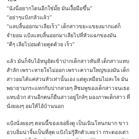
“นังนี่อยากโดนอีกใช่มั้ย มันเงื้อมือขึ้น”
“อย่าๆแป้งกลัวแล้ว”
“แลบลิ้นออกมาเลียเร็ว” เด็กสาวขยะแขยงมากแต่ก็
จำยอม แป้งแลบลิ้นออกมาเลียไปที่หัวแฉกของมัน
“ดีๆ เลียไปอมด้วยดูดด้วย เร็ว”
แล้ว มันก็จับไอ้หนูยัดเข้าปากเด็กสาวทันที เด็กสาวแทบ
สำลัก เพราะหายใจไม่ออก เพราะความใหญ่ของมัน เด็ก
สาวอมได้แค่ส่วนหัวเท่านั้นเอง แต่ดูเหมือนไม่สะใจ มัน
พยายามกระแทกกับปากสวยๆ สีชมพูของเด็กสาวจนเธอ
แทบอ้วก ส่วนอีกคนก็ยืนสาวอยู่ใกล้ๆ มองภาพเด็กสาว ที่
นั่งยองๆ อมให้ไอ้บ้านนอก
แป้งนั่งยองๆ ตอนนี้ของเธอยิ่งดู เป็นเนินโหนกมาก ขาว
อวบอิ่มน่าจิ้มเป็นที่สุด แป้งไม่รู้สึกตัวเลยว่า กระดองเต่า