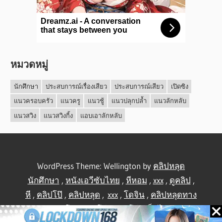
หมวดหมู่
นักศึกษา
ประสบการณ์เรื่องเสียว
ประสบการณ์เสียว
เปิดซิง
แนวครอบครัว
แนวครู
แนวชู้
แนวปลุกปล้ำ
แนวลักหลับ
แนวสวิง
แนวสวิงกิ้ง
แอบเอาลักหลับ
WordPress Theme: Wellington by
คลิปหลุด
นักศึกษา
,
หนังเอวีซับไทย
,
หีหอม
,
xxx
,
ดูคลิป
,
หี
,
คลิปโป๊
,
คลิปหลุด
,
xxx
,
โดจิน
,
คลิปหลุดทาง
บ้าน
,
คลิปโป้
,
คลิปโป๊
,
คลิปโป๊
,
เย็ดไทย
,
คลิป