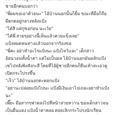
ชายอีกคนบอกว่า
“พี่ผมขอเอาด้วยนะ” ไอ้บ้านนอกนั้นก็ยิ้ม ขณะที่มือก็ถือ
มีดกดอยู่กลางหลังแป้ง
“ได้สิ แต่กูขอก่อน นะเว้ย”
“ได้พี่ สวยๆอย่างนี้เห็นแล้วควยแข็งเลย”
แป้งหมดหนทางแล้วนอกจากร้องขอ
“พี่คะ อย่าทำอะไรแป้งนะ แป้งไหว้และ” เด็กสาว
อ้อนวอนทั้งน้ำตา แต่ไม่เป็นผล ไอ้บ้านนอกมันผลักแป้ง
เซไปหลังพิงสังกะสี โดยที่ไอ้ผู้ชายอีกคนก็ยืนเท้าสะเอวดู
เปิดกระโปรงขึ้น
“เร็ว” ไอ้บ้านนอกตะคอกแป้ง
“อย่านะปล่อยแป้งไปนะ แป้งมีเงินเอาไปเถอะอย่าทำแป้ง
นะ”
เพี๊ยะ มือสากๆฟาดลงไปที่หน้าสวยหวาน ของเด็กสาวจน
เป็นผื่นแดง แป้งน้ำตาคลอ ค่อยเลิกกระโปรงนักเรียน