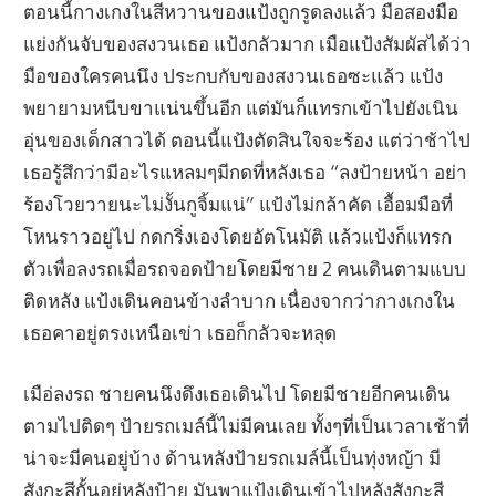
ตอนนี้กางเกงในสีหวานของแป้งถูกรูดลงแล้ว มือสองมือ
แย่งกันจับของสงวนเธอ แป้งกลัวมาก เมือแป้งสัมผัสได้ว่า
มือของใครคนนึง ประกบกับของสงวนเธอซะแล้ว แป้ง
พยายามหนีบขาแน่นขึ้นอีก แต่มันก็แทรกเข้าไปยังเนิน
อุ่นของเด็กสาวได้ ตอนนี้แป้งตัดสินใจจะร้อง แต่ว่าช้าไป
เธอรู้สึกว่ามีอะไรแหลมๆมีกดที่หลังเธอ “ลงป้ายหน้า อย่า
ร้องโวยวายนะไม่งั้นกูจิ้มแน่” แป้งไม่กล้าคัด เอื้อมมือที่
โหนราวอยู่ไป กดกริ่งเองโดยอัตโนมัติ แล้วแป้งก็แทรก
ตัวเพื่อลงรถเมื่อรถจอดป้ายโดยมีชาย 2 คนเดินตามแบบ
ติดหลัง แป้งเดินคอนข้างลำบาก เนื่องจากว่ากางเกงใน
เธอคาอยู่ตรงเหนือเข่า เธอก็กลัวจะหลุด
เมือ่ลงรถ ชายคนนึงดึงเธอเดินไป โดยมีชายอีกคนเดิน
ตามไปติดๆ ป้ายรถเมล์นี้ไม่มีคนเลย ทั้งๆที่เป็นเวลาเช้าที่
น่าจะมีคนอยู่บ้าง ด้านหลังป้ายรถเมล์นี้เป็นทุ่งหญ้า มี
สังกะสีกั้นอยู่หลังป้าย มันพาแป้งเดินเข้าไปหลังสังกะสี