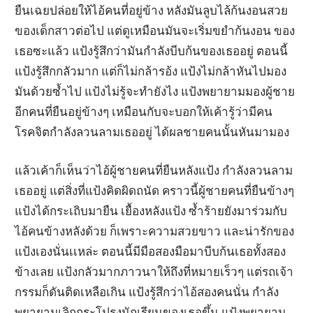
ยืนเฉยปล่อยให้ไอ้คนที่อยู่ข้าง หลังมันลูบไล้ก้นงอนสวย
ของเด็กสาวต่อไป แต่ดูเหมือนมันจะเริ่มขยำก้นงอน ของ
เธอซะแล้ว แป้งรู้สึกว่ามันกำลังบีบก้นของเธออยู่ ตอนนี้
แป้งรู้สึกกลัวมาก แต่ก็ไม่กล้ารอ้ง แป้งไม่กล้าหันไปมอง
มันด้วยซ้ำไป แป้งไม่รู้จะทำยังไง แป้งพยายามมองผู้ชาย
อีกคนที่ยืนอยู่ข้างๆ เหมือนกับจะบอกให้เค้ารู้ว่ามีคน
โรคจิตกำลังลวนลามเธออยู่ ได้ผลชายคนนั้นหันมามอง
แล้วเค้าก็เห็นว่าไอ้ผู้ชายคนที่ยืนหลังแป้ง กำลังลวนลาม
เธออยู่ แต่สิ่งที่แป้งคิดผิดถนัด คราวนี้ผู้ชายคนที่ยืนข้างๆ
แป้งได้กระเถิบมายืน เยื้องหลังแป้ง ซ้ำร้ายยังมาร่วมกับ
ไอ้คนข้างหลังด้วย ก็เพราะความสวยขาว และน่ารักของ
แป้งเองนั่นเเหล่ะ ตอนนี้มีมือสองมือมาบีบก้นเธอทั้งสอง
ข้างเลย แป้งกลัวมากภาวนาให้ถึงที่หมายเร็วๆ แต่รถเจ้า
กรรมก็ดันติดเหลือเกิน แป้งรู้สึกว่าไอ้สองคนนั่น กำลัง
พยายามเลิกกระโปรงนักเรียนของเธอขึ้น แป้งพยายาม