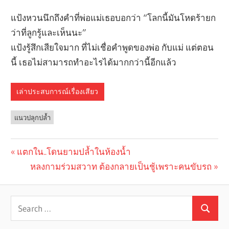
แป้งหวนนึกถึงคำที่พ่อแม่เธอบอกว่า “โลกนี้มันโหดร้ายก
ว่าที่ลูกรู้และเห็นนะ”
แป้งรู้สึกเสียใจมาก ที่ไม่เชื่อคำพูดของพ่อ กับแม่ แต่ตอน
นี้ เธอไม่สามารถทำอะไรได้มากกว่านี้อีกแล้ว
เล่าประสบการณ์เรื่องเสียว
แนวปลุกปล้ำ
Previous
แตกใน..โดนยามปล้ำในห้องน้ำ
Post
Post:
Next
หลงกามร่วมสวาท ต้องกลายเป็นชู้เพราะคนขับรถ
navigation
Post: