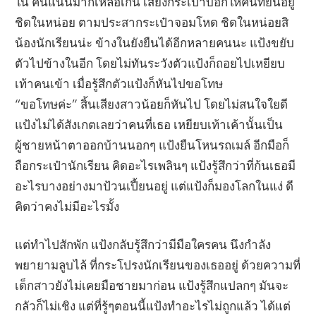
ใน คนแน่นมากเหลือเกิน เสียงกระเป๋าบอกให้คนที่ยืนอยู่
ชิดในหน่อย ตามประสากระเป๋าจอมโหด ชิดในหน่อยสิ
น้องนักเรียนน่ะ ข้างในยังยืนได้อีกหลายคนนะ แป้งขยับ
ตัวไปข้างในอีก โดยไม่ทันระวังตัวแป้งก็ถอยไปเหยียบ
เท้าคนเข้า เมื่อรู้สึกตัวแป้งก็หันไปขอโทษ
“ขอโทษค่ะ” สิ้นเสียงสาวน้อยก็หันไป โดยไม่สนใจใยดี
แป้งไม่ได้สังเกตเลยว่าคนที่เธอ เหยียบเท้าเค้านั้นเป็น
ผู้ชายหน้าตาออกบ้านนอกๆ แป้งยืนโหนรถเมล์ อีกมือก็
ถือกระเป๋านักเรียน คิดอะไรเพลินๆ แป้งรู้สึกว่าที่ก้นเธอมี
อะไรบางอย่างมาป้วนเปี้ยนอยู่ แต่แป้งก็มองโลกในแง่ ดี
คิดว่าคงไม่มีอะไรมั้ง
แต่ทำไปสักพัก แป้งกลับรู้สึกว่ามีมือใครคน นึงกำลัง
พยายามลูบไล้ ที่กระโปรงนักเรียนของเธออยู่ ด้วยความที่
เด็กสาวยังไม่เคยมือชายมาก่อน แป้งรู้สึกแปลกๆ มันจะ
กลัวก็ไม่เชิง แต่ที่รู้ๆตอนนี้แป้งทำอะไรไม่ถูกแล้ว ได้แต่