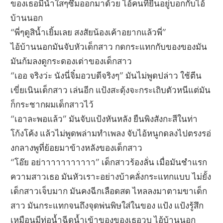
ของเธอมีน้ำใสๆซึมออกมาด้วย ไอ้คนที่ยืนอยู่บอกกับไอ้
บ้านนอก
“พี่ๆดูสิน้ำเยิ้มเลย สงสัยน้องเค้าอยากแล้วพี่”
ไอ้บ้านนอกมันจับหัวเด็กสาว กดกระแทกกับของของมัน
มันก้มลงดูกระดองเต่าของเด็กสาว
“เออ จริงว่ะ นังนี่จิ๋มอวบดีจริงๆ” มันไม่พูดปล่าว ใช้ตีน
เขี่ยเนินเด็กสาว เล่นอีก แป้งสะดุ้งจะกระเถิบตัวหนีแต่มัน
ก็กระชากผมเด็กสาวไว้
“เอาละพอแล้ว” มันจับแป้งหันหลัง ยืนพิงสังกะสีในท่า
โก้งโค้ง แล้วไม่พูดพล่ามทำเพลง จับไอ้หนูกดลงไปตรงรอ่
งกลางพูที่ย้อยมาข้างหลังของเด็กสาว
“โอ๊ย อย่าาาาาาาาาาา” เด็กสาวร้องลั่น เมื่อมันชำแรก
ความสาวเธอ มันหัวเราะอย่างบ้าคลั่งกระแทกแบบ ไม่ยั้ง
เด็กสาวเจ็บมาก มันคงฉีกเลือดสด ไหลลงมาตามขาเด็ก
สาว มันกระแทกจนถึงจุดพ่นพิษใส่ในของ แป้ง แป้งรู้สึก
เหมือนมีท่อน้ำฉีดน้ำเข้าของของเธอวูบ ไอ้บ้านนอก