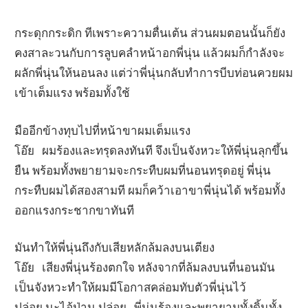
กระดุกกระดิก ทีเพราะความตื่นเต้น ส่วนผมตอนนั้นก็ยัง
คงสาละวนกับการลูบคลำหน้าอกพี่นุ่น แล้วผมก็กำลังจะ
ผลักพี่นุ่นให้นอนลง แต่ว่าพี่นุ่นกลับทำการบีบท่อนควยผม
เข้าเต็มแรง พร้อมทั้งใช้
มืออีกข้างทุบไปที่หน้าขาผมเต็มแรง
โอ๊ย ผมร้องและทรุดลงทันที จึงเป็นจังหวะให้พี่นุ่นลุกขึ้น
ยืน พร้อมทั้งพยายามจะกระทืบผมที่นอนทรุดอยู่ พี่นุ่น
กระทืบผมได้สองสามที ผมก็คว้าเอาขาพี่นุ่นได้ พร้อมทั้ง
ออกแรงกระชากขาทันที
มันทำให้พี่นุ่นถึงกับเสียหลักล้มลงบนเตียง
โอ๊ย เสียงพี่นุ่นร้องตกใจ หลังจากที่ล้มลงบนที่นอนมัน
เป็นจังหวะทำให้ผมมีโอกาสคล่อมทับตัวพี่นุ่นไว้
ปล่อย นะไอ้ป่าน ปล่อย พี่นุ่นร้องและพยายามทั้งดิ้นทั้ง