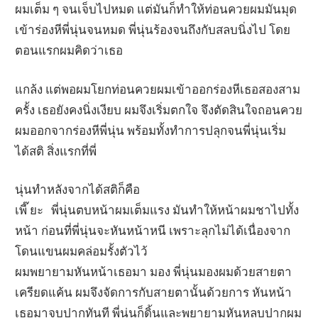
ผมเต็ม ๆ จนเจ็บไปหมด แต่มันก็ทำให้ท่อนควยผมมันมุด
เข้าร่องหีพี่นุ่นจนหมด พี่นุ่นร้องจนถึงกับสลบนิ่งไป โดย
ตอนแรกผมคิดว่าเธอ
แกล้ง แต่พอผมโยกท่อนควยผมเข้าออกร่องหีเธอสองสาม
ครั้ง เธอยังคงนิ่งเงียบ ผมจึงเริ่มตกใจ จึงตัดสินใจถอนควย
ผมออกจากร่องหีพี่นุ่น พร้อมทั้งทำการปลุกจนพี่นุ่นเริ่ม
ได้สติ สิ่งแรกที่พี่
นุ่นทำหลังจากได้สติก็คือ
เพี๊ ยะ พี่นุ่นตบหน้าผมเต็มแรง มันทำให้หน้าผมชาไปทั้ง
หน้า ก่อนที่พี่นุ่นจะหันหน้าหนี เพราะลุกไม่ได้เนื่องจาก
โดนแขนผมคล่อมรั้งตัวไว้
ผมพยายามหันหน้าเธอมา มอง พี่นุ่นมองผมด้วยสายตา
เครียดแค้น ผมจึงจัดการกับสายตานั้นด้วยการ หันหน้า
เธอมาจูบปากทันที พี่นุ่นก็ดิ้นและพยายามหันหลบปากผม