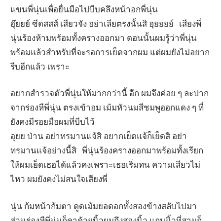
แขนพี่นุ่นเพื่อยื่นมือไปบีบคลึงหน้าอกพี่นุ่น
อุ๊ยยย์ ซีดสสส์ เสียวจัง อย่าเลียตรงนั้นสิ อุยยยย์ เสียงพี่
นุ่นร้องห้ามพร้อมทั้งครางออกมา ตอนนั้นผมรู้ว่าพี่นุ่น
พร้อมแล้วสำหรับที่จะรอการเย็ดจากผม แต่ผมยังไม่อยาก
รีบอีกแล้ว เพราะ
อยากสำรวจตัวพี่นุ่นให้มากกว่านี้ อีก ผมจึงค่อย ๆ ละปาก
จากร่องหีพี่นุ่น ตรงเข้าอม เม้มหัวนมสีชมพูออกแดง ๆ ที่
ยังคงมีรอยมือผมที่บีบไว้
อุยย ป่าน อย่าทรมานแจ้สิ อยากเย็ดแจ้ก็เย็ดสิ อย่า
ทรมานแจ้อย่างนี้สิ พี่นุ่นร้องครางออกมาพร้อมทั้งเรียก
ให้ผมเย็ดเธอได้แล้วคงเพราะเธอเริ่มทน ความเสียวไม่
ไหว ผมยังคงไม่สนใจเสียงพี่
นุ่น ก้มหน้าก้มตา ดูดเม้มยอดอกทั้งสองข้างสลับไปมา
ส่วนร่องหีพี่นุ่นก็คาด้วยนิ้วผมถึงสองนิ้ว แถมนิ้วที่สามก็