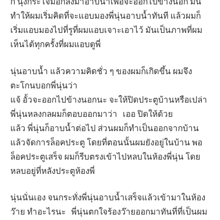
ก็ นุ่งกระโจมอกลงมาอาบน้ำเพื่อจะออกไปข้างนอก มัน
ทำให้ผมเริ่มคิดที่จะแอบมองพี่นุ่นอาบน้ำทันที แล้วผมก็
เริ่มแอบมองไปที่รูที่ผมแอบเจาะเอาไว้ มันเป็นภาพที่ผม
เห็นได้ทุกครั้งที่ผมแอบดูพี่
นุ่นอาบน้ำ แล้วความคิดชั่ว ๆ ของผมก็เกิดขึ้น ผมจึง
ตะโกนบอกพี่นุ่นว่า
แจ้ อั้วจะออกไปข้างนอกนะ จะให้ปิดประตูบ้านหรือเปล่า
พี่นุ่นหลงกลผมก็ตอบออกมาว่า เออ ปิดให้ด้วย
แล้ว พี่นุ่นก็อาบน้ำต่อไป ส่วนผมก็ทำเป็นออกจากบ้าน
แล้วจัดการล็อคประตู โดยที่ตอนนั้นผมยังอยู่ในบ้าน พอ
ล็อคประตูเสร็จ ผมก็รีบตรงเข้าไปหลบในห้องพี่นุ่น โดย
หลบอยู่ที่หลังประตูห้องพี่
นุ่นนั่นเอง จนกระทั่งพี่นุ่นอาบน้ำเสร็จแล้วเข้ามาในห้อง
ว๊าย ทำอะไรนะ พี่นุ่นตกใจร้องว๊ายออกมาทันที่ที่เป็นผม