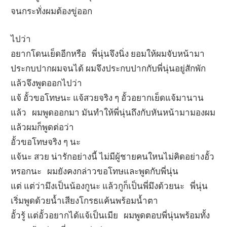
จนกระทั่งผมต้องขู่ออก
ไปว่า
อยากโดนเย็ดอีกหรือ พี่นุ่นจึงนิ่ง ยอมให้ผมจับหน้ามา
ประกบปากผมจนได้ ผมจึงประกบปากกับพี่นุ่นอยู่สักพัก
แล้วจึงพูดออกไปว่า
แจ้ อั้วขอโทษนะ แจ้สวยจริง ๆ อั้วอยากเย็ดแจ้มานาน
แล้ว ผมพูดออกมา มันทำให้พี่นุ่นถึงกับหันหน้ามามองผม
แล้วผมก็พูดต่อว่า
อั้วขอโทษจริง ๆ นะ
แจ้นะ สวย น่ารักอย่างนี้ ไม่มีผู้ชายคนใหนไม่คิดอย่างอั้ว
หรอกนะ ผมยังคงกล่าวขอโทษและพูดกับพี่นุ่น
แต่ แต่ว่ามึงเป็นน้องกูนะ แล้วกูก็เป็นพี่มึงด้วยนะ พี่นุ่น
เริ่มพูดด้วยน้ำเสียงโกรธแค้นพร้อมน้ำตา
อั้วรู้ แต่อั้วอยากได้แจ้เป็นเมีย ผมพูดตอบพี่นุ่นพร้อมทั้ง