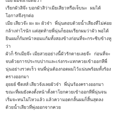
เมีย ผมจึงเริ่มต่อว่า
เรียกผัวสิจ๊ะ บอกผัวสิว่าเมียเสียวหรือเจ็บนะ ผมได้
โอกาสจึงรุกต่อ
เมีย เสียวจ๊ะ ผะ ผะ ผัวจ๋า พี่นุ่นตอบด้วยน้ำเสียงที่ไม่ค่อย
กล้าเท่าไรนัก แต่สุดท้ายพี่นุ่นก็ยอมเรียกผมว่าผัว พอได้
ยินผมก็ก้มหน้าหอมแก้มทั้งสองข้างก่อนที่จะกระซิบข้างหู
ว่า
ผัวก็ รักเมียจ๊ะ เมียสวยอย่างนี้ผัวรักตายเลยจ๊ะ ก่อนที่จะ
จบด้วยการประกบปากและเร่งกระแทกควยเข้าออกหีพี่
นุ่นอย่างรวดเร็ว จนพี่นุ่นต้องกอดผมไว้แน่นพร้อมทั้งร้อง
ครางออกมา
อุยยย์ ซีดสส์ เสียวจังเลยผัวจ๋า พี่นุ่นร้องครางออกมา
ขณะที่ผมยังคงตั้งหน้าตั้งตาโยกควยเข้าออกหีพี่นุ่นจน
เริ่มจะทนไม่ไหวแล้ว แล้วความอดกลั้นผมก็สิ้นสุดลง
ด้วยน้ำเสียวที่พุ่งออกจากควย