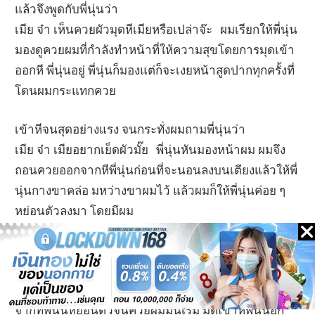
แล้วจึงพูดกับพี่นุ่นว่า
เมีย จ๋า เห็นควยผัวมุดหีเมียหรือเปล่าจ๊ะ ผมเรียกให้พี่นุ่น
มองดูควยผมที่กำลังทำหน้าที่ให้ความสุขโดยการมุดเข้า
ออกหี พี่นุ่นอยู่ พี่นุ่นก็มองแต่ก็จะเงยหน้าสูดปากทุกครั้งที่
โดนผมกระแทกควย
เข้าหีจนสุดอย่างแรง จนกระทั่งผมถามพี่นุ่นว่า
เมีย จ๋า เมียอยากเย็ดผัวมั๊ย พี่นุ่นหันมองหน้าผม ผมจึง
ถอนควยออกจากหีพี่นุ่นก่อนที่จะนอนลงบนเตียงแล้วให้พี่
นุ่นกางขาคล่อ มหว่างขาผมไว้ แล้วผมก็ให้พี่นุ่นค่อย ๆ
หย่อนตัวลงมา โดยมีผม
คอยมองตำแหน่งและจับควยรอการหย่อนตัวกดลงมา
ของหีพี่นุ่น
โอ็ววว์ ซีดสสส์ เสียงผมและพี่นุ่นร้องครางออกมาหลัง
จากที่พี่นุ่นหย่อนตัวจนควยผมมันเริ่ม มุดเข้าหีพี่นุ่นอีก