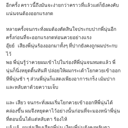
อีกครั้ง คราวนี้ถึงมันจะง่ายกว่าคราวที่แล้วแต่ก็ยังคงคับ
แน่นจนต้องออกแรงกด
หลายครั้งจนกระทั่งผมต้องตัดสินใจประกบปากพี่นุ่นอีก
ครั้งก่อนที่จะออกแรงกดท่อนควยอย่างแรง
อุ๊ยย์ เสียงพี่นุ่นร้องออกมาทั้งๆ ที่ปากยังคงถูกผมประกบ
ไว้
พอ พี่นุ่นรู้ว่าควยผมเข้าไปในร่องหีพี่นุ่นจนหมดแล้ว พี่
นุ่นก็นิ่งหยุดดิ้นทันที ปล่อยให้ผมกระเด้าโยกควยเข้าออก
หีพี่นุ่นช้า ๆ ส่วนพี่นุ่นก็แสดงเพียงอาการเกร็ง เม้มปาก
และหลับตาด้วยความเจ็บ
และ เสียว จนกระทั่งผมเริ่มโยกควยเข้าออกหีพี่นุ่นได้
คล่องขึ้น ผมจึงหยุดคาไว้อย่างนั้นก่อนที่จะมองหน้าพี่นุ่น
ที่ตอนนั้นได้แต่หลับตา ร้องไห้
แจ้ แจ้ ผมส่งเสียงเรียกพี่นุ่น เงียบพี่นุ่นยังคงหลับตา