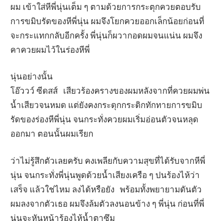
ผม เข้าใส่หีพี่นุ่นเต็ม ๆ ตามด้วยการกระตุกควยตอบรับ
การขมิบรัดของหีพี่นุ่น ผมจึงโยกควยออกเล็กน้อยก่อนที่
จะกระแทกกลับอีกครั้ง พี่นุ่นก็ผวากอดผมจนแน่น ผมจึง
คาควยผมไว้ในร่องหีพี่
นุ่นอย่างนั้น
โอ๊ววว์ ซีดสส์ เสียวร้องครางของผมหลังจากที่ควยผมพ่น
น้ำเสียวจนหมด แต่ยังคงกระดุกกระดิกทักทายการขมิบ
รัดของร่องหีพี่นุ่น จนกระทั่งควยผมเริ่มอ่อนตัวจนหลุด
ออกมา ตอนนั้นผมเรียก
ว่าไม่รู้สึกตัวเลยครับ คงเพลียกับความสุขที่ได้รับจากหีพี่
นุ่น จนกระทั่งพี่นุ่นพูดด้วยน้ำเสียงเครือ ๆ ปนร้องไห้ว่า
เสร็จ แล้วใช่ไหม ลงได้หรือยัง พร้อมทั้งพยายามดันตัว
ผมลงจากตัวเธอ ผมจึงล้มตัวลงนอนข้าง ๆ พี่นุ่น ก่อนที่พี่
นุ่นจะหันหน้าร้องไห้น้ำตาซึม