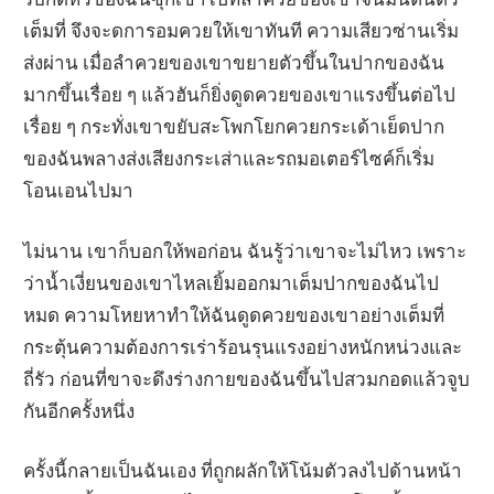
เต็มที่ จึงจะดการอมควยให้เขาทันที ความเสียวซ่านเริ่ม
ส่งผ่าน เมื่อลำควยของเขาขยายตัวขึ้นในปากของฉัน
มากขึ้นเรื่อย ๆ แล้วฮันก็ยิ่งดูดควยของเขาแรงขึ้นต่อไป
เรื่อย ๆ กระทั่งเขาขยับสะโพกโยกควยกระเด้าเย็ดปาก
ของฉันพลางส่งเสียงกระเส่าและรถมอเตอร์ไซค์ก็เริ่ม
โอนเอนไปมา
ไม่นาน เขาก็บอกให้พอก่อน ฉันรู้ว่าเขาจะไม่ไหว เพราะ
ว่าน้ำเงี่ยนของเขาไหลเยิ้มออกมาเต็มปากของฉันไป
หมด ความโหยหาทำให้ฉันดูดควยของเขาอย่างเต็มที่
กระตุ้นความต้องการเร่าร้อนรุนแรงอย่างหนักหน่วงและ
ถี่รัว ก่อนที่ขาจะดึงร่างกายของฉันขึ้นไปสวมกอดแล้วจูบ
กันอีกครั้งหนึ่ง
ครั้งนี้กลายเป็นฉันเอง ที่ถูกผลักให้โน้มตัวลงไปด้านหน้า