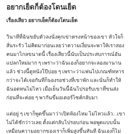
อยากเย็ดก็ต้องโดนเย็ด
เรื่องเสียว อยากเย็ดก็ต้องโดนเย็ด
วินาทีที่ฉันขยับตัวลงนั่งคุกเข่าตรงหน้าของเขา หัวใจก็
สั่นระรัว ไม่คิดมาก่อนเลยว่าความเงี่ยนจะพาให้เราสอง
คนมาไกลขนาดนี้ เรื่องเสียวนี้นับเป็นประสบการณ์อัน
แปลกใหม่มาก ๆ เพราะว่าฉันเองก็อยากจะลองมานาน
แล้ว ช่วงนี้ดูหนังโป๊บ่อย ๆ เพราะว่าแฟนไปเกณฑ์ทหาร
กว่าจะได้เจอกันทีก็๖องรอช่วงที่เขาพัก และนั่นก็ทำให้
ฉันอดทนไม่ไหว เมื่อเย็นวันนี้ฉันไปรอรับเขาที่ขนส่ง
ก่อนที่จะค่อย ๆ พากันขี่มอเตอร์ไซค์กลับมา
แต่อยู่ ๆ เขาก็พูดขึ้นมาว่าเปิดห้องไหม ไม่ไหวแล้ว…เขา
ไม่ได้ชักว่าวเลย ตั้งแต่กลับไปรอบก่อน พอพูดแบบนั้น
เหมือนความอยากของเราก็เพิ่มสูงขึ้นทันที ฉันเองก็ไม่