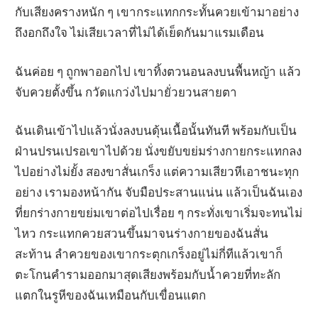
กับเสียงครางหนัก ๆ เขากระแทกกระทั้นควยเข้ามาอย่าง
ถึงอกถึงใจ ไม่เสียเวลาที่ไม่ได้เย็ดกันมาแรมเดือน
ฉันค่อย ๆ ถูกพาออกไป เขาทิ้งตวนอนลงบนพื้นหญ้า แล้ว
จับควยตั้งขึ้น กวัดแกว่งไปมายั่วยวนสายตา
ฉันเดินเข้าไปแล้วนั่งลงบนดุ้นเนื้อนั้นทันที พร้อมกับเป็น
ฝ่านปรนเปรอเขาไปด้วย นั่งขยับขย่มร่างกายกระแทกลง
ไปอย่างไม่ยั้ง สองขาสั่นเกร็ง แต่ความเสียวหีเอาชนะทุก
อย่าง เรามองหน้ากัน จับมือประสานแน่น แล้วเป็นฉันเอง
ที่ยกร่างกายขย่มเขาต่อไปเรื่อย ๆ กระทั่งเขาเริ่มจะทนไม่
ไหว กระแทกควยสวนขึ้นมาจนร่างกายของฉันสั่น
สะท้าน ลำควยของเขากระตุกเกร็งอยู่ไม่กี่ทีแล้วเขาก็
ตะโกนคำรามออกมาสุดเสียงพร้อมกับน้ำควยที่ทะลัก
แตกในรูหีของฉันเหมือนกับเขื่อนแตก