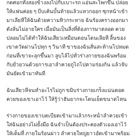
กดศอกทั้งสองข้างลงไปกับเบาะรถ แอ่นสะโพกขึ้น ปล่อย
ให้แฟนค่อย ๆ บีบเค้นบั้นท้ายแล้วแหวกออก ซุกหน้าเข้า
มาเลียหีให้ฉันด้วยความหิวกระหาย ฉันร้องครางออกมา
ดังลั่นไม่อายใคร เมื่อมันเป็นสิ่งที่ต้องการมาตลอด ควย
ปลอมไม่ได้ทำให้ฉันเสียวเหมือนตอนโดนเลียหี ลิ้นของ
เขาตวัดผ่านไปทุก ๆ วินาที ขาของฉันสั่นสะท้านไปหมด
ก่อนที่เขาจะลุกขึ้นมา ลูบไล้ไปทั่วร่างกายของฉันพร้อม
กับยั่วยวนด้วยการเอาลำควยถูไถไปตามร่องก้น แล้วจับ
มันยัดเข้ามาทันที
ฉันเสียวหีจนทำอะไรไม่ถูก ขมิบร่างกายเกร็งแน่นตอด
ควยของเขาเอาไว้ ให้รู้ว่าฮันยากจะโดนเย็ดขนาดไหน
ร่างกายของเขาบดเบียดเข้ามาแล้วกระหน่ำลำควยเข้า
ใส่ฉันอย่างไม่ยั้งมือ ฉันจำเป็นต้องประคองตัวเองเอาไว้
ให้เต็มที่ ภายในร้อนผ่าว ลำควยใหญ่ยาวอัดเข้ามาพร้อม