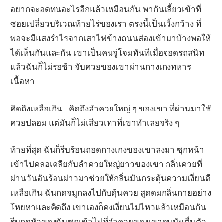
อยากจะอดทนอะไรอีกแล้วเหมือนกัน พากันเลี้ยวเข้าที่
ซอยเปลี่ยวบริเวณท้ายไร่ของเรา ตรงนี้เป็นเวิ้งกว้าง ที่
พอจะมีแสงรำไรจากเสาไฟข้างถนนส่องเข้ามาบ้างพอให้
ได้เห็นกันและกัน เขาเป็นคนจู่โจมทันทีเมื่อจอดรถสนิท
แล้วฉันก็ไม่รอช้า จับควยของเขาผ่านกางเกงทหาร
เนื้อหา
คิดถึงเหลือเกิน…คิดถึงลำควยใหญ่ ๆ ของเขา ที่ผ่านมาใช้
ควยปลอม แต่มันก็ไม่เสียวเท่าที่เขาทำเลยจริง ๆ
ท้ายที่สุด ฉันก็รีบร้อนถอดกางเกงของเขาลงมา ซุกหน้า
เข้าไปคลอเคลียกับลำควยใหญ่ยาวของเขา กลิ่นควยที่
ผ่านวันอันร้อนผ่าวมาช่วยให้กลิ่นมันกระตุ้นความเงี่ยนดี
เหลือเกิน ฉันกดจมูกลงไปกับดุ้นควย สูดดมกลิ่นกายอย่าง
โหยหาและคิดถึง เขาเองก็คงเงี่ยนไม่ไหวแล้วเหมือนกัน
รีบกดหัวของฉันซุกเข้าไปที่ลำควยของเขาจนมันตื่นตัว