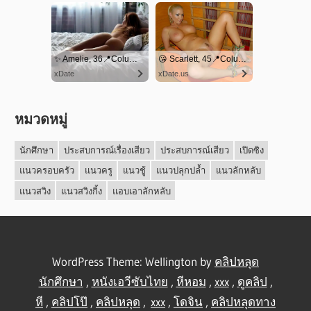
หมวดหมู่
นักศึกษา
ประสบการณ์เรื่องเสียว
ประสบการณ์เสียว
เปิดซิง
แนวครอบครัว
แนวครู
แนวชู้
แนวปลุกปล้ำ
แนวลักหลับ
แนวสวิง
แนวสวิงกิ้ง
แอบเอาลักหลับ
WordPress Theme: Wellington by
คลิปหลุด
นักศึกษา
,
หนังเอวีซับไทย
,
หีหอม
,
xxx
,
ดูคลิป
,
หี
,
คลิปโป๊
,
คลิปหลุด
,
xxx
,
โดจิน
,
คลิปหลุดทาง