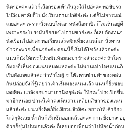
นิดๆอ่ะค่ะ แล้วก็เลือกรองเท้าส้นสูงใส่ไปอ่ะค่ะ พอขับรถ
ไปถึงมหาลัยก็ไปนั่งเรียนตามปกติอ่ะค่ะ แต่ก็ไม่อารมณ์
เลยอ่ะค่ะ เพราะนั่งแบบไม่เอาหนังสือมาปิดก็ไม่เห้นอยู่ดี
เพราะกระโปรงมันย้อยลงไปตามขาอ่ะคะ ก็เลยต้องทนๆ
นั่งเรียนไปอ่ะค่ะ พอเรียนเสร็จพักเที่ยงแนนก็มานั่งทาน
ข้าวกะพวกเพื่อนๆอ่ะค่ะ ตอนนี้ก็เริ่มได้โชว์งแล้วอ่ะค่ะ
แนนก็นั่งให้กระโปรงมันห้อยลงมาข้างล่างอ่ะค่ะ ถ้าใคร
ก้มลงก็เห็นของแนนหมดแหละค่ะ ไม่นานเท่าไหร่แนนก็
เริ่มสังเกตแล้วค่ะ ว่าทำไมผู้ ช โต๊ะตรงข้ามทำของหล่น
กันปล่อยจัง ก็รู้เลยว่าเค้าเริ่มมองแนนแล้ว แนนก็ยิ่งชอบ
เลยสิคะ แกล้งยกขามาเกานิดๆอ่ะค่ะ ให้กระโปรงเปิดขึ้น
มาอีกหน่อย ป่านนี้เค้าคงเห็นสามเหลี่ยมสีขาวของแนน
แล้วล่ะค่ะ แนนยิ่งคิดก็ยิ่งเสียวแล้วสิคะ อยากให้เค้าจ้อง
ใกล้ๆจังเลย น้ำมันก็เริ่มซึมออกแล้วอ่ะค่ะ กกน ยิ่งบางๆอยู่
ด้วยก็ชุ่มไปหมดแล้วค่ะ ก็เลยบอกเพื่อนว่าไปห้องน้ำก่อน