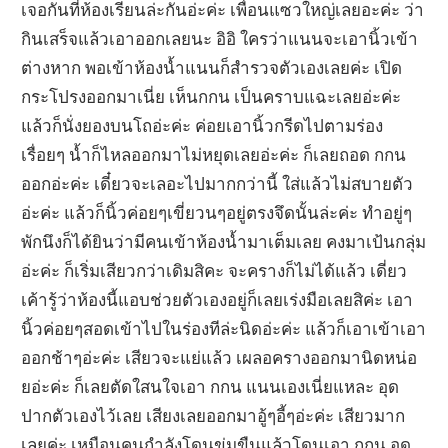
เจอกันที่ห้องเรียนล่ะกันอ่ะค่ะ เพื่อนแซวใหญ่เลยอะค่ะ ว่า
กินเสร็จแล้วเอาออกเลยนะ อิอิ ใครว่าแนนจะเอานิ้วเข้า
ต่างหาก พอเข้าห้องน้ำแนนก็สำรวจตัวเองเลยค่ะ เปิด
กระโปรงออกมาเนี่ย เห็นกกน เป็นคราบแฉะเลยอ่ะค่ะ
แล้วก็นั่งยองบนโถอ่ะค่ะ ค่อยเอานิ้วกรีดไปตามร่อง
เรื่อยๆ น้ำก็ไหลออกมาไม่หยุดเลยอ่ะค่ะ ก็เลยถอด กกน
ออกอ่ะค่ะ เดี๋ยวจะเลอะไปมากกว่านี้ ใส่แล้วไม่สบายตัว
อ่ะค่ะ แล้วก็นิ้วค่อยๆเขี่ยวนๆอยู่ตรงจึดนั้นล่ะค่ะ ทำอยู่ๆ
พักนึงก็ได้ยินว่ามีคนเข้าห้องน้ำมาเต็มเลย คงมาเป้นกลุ่ม
อ่ะค่ะ ก็เริ่มเสียวกว่าเดิมสิคะ จะครางก็ไม่ได้แล้ว เดี่ยว
เค้ารู้ว่าห้องนี้แอบช่วยตัวเองอยู่ก็เลยเร่งมือเลยสิค่ะ เอา
นิ้วค่อยๆสอดเข้าไปในร่องทีล่ะนิดอ่ะค่ะ แล้วก็เอาเข้าเอา
ออกช้าๆอ่ะค่ะ เสียวจะแย่แล้ว เผลอครางออกมานิดหน่อ
ยอ่ะค่ะ ก็เลยตัดใสนใจเอา กกน แนนเองเนี่ยแหละ อุด
ปากตัวเองไว้เลย เสียงเลยออกมาอู้ๆอี้ๆอ่ะค่ะ เสียวมาก
เลยค่ะ เหมือนคนกำลังโดนข่มขืนแล้วโดนเอา กกน อุด