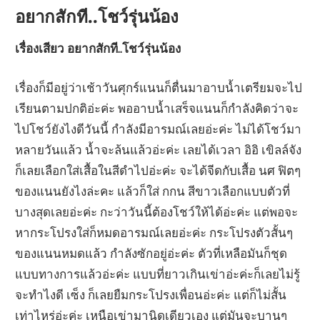
อยากสักที..โชว์รุ่นน้อง
เรื่องเสียว อยากสักที..โชว์รุ่นน้อง
เรื่องก็มีอยู่ว่าเช้าวันศุกร์แนนก็ตื่นมาอาบน้ำเตรียมจะไป
เรียนตามปกติอ่ะค่ะ พออาบน้ำเสร็จแนนก็กำลังคิดว่าจะ
ไปโชว์ยังไงดีวันนี้ กำลังมีอารมณ์เลยอ่ะค่ะ ไม่ได้โชว์มา
หลายวันแล้ว น้ำจะล้นแล้วอ่ะค่ะ เลยได้เวลา อิอิ เขิลล์จัง
ก็เลยเลือกใส่เสื้อในสีดำไปอ่ะค่ะ จะได้จีดกับเสื้อ นศ ฟิตๆ
ของแนนยังไงล่ะคะ แล้วก็ใส่ กกน สีขาวเลือกแบบตัวที่
บางสุดเลยอ่ะค่ะ กะว่าวันนี้ต้องโชว์ให้ได้อ่ะค่ะ แต่พอจะ
หากระโปรงใส่ก็หมดอารมณ์เลยอ่ะค่ะ กระโปรงตัวสั้นๆ
ของแนนหมดแล้ว กำลังซักอยู่อ่ะค่ะ ตัวที่เหลือมันก็ชุด
แบบทางการแล้วอ่ะค่ะ แบบที่ยาวเกินเข่าอ่ะค่ะก็เลยไม่รู้
จะทำไงดี เซ็ง ก็เลยยืมกระโปรงเพื่อนอ่ะค่ะ แต่ก็ไม่สั้น
เท่าไหร่อ่ะค่ะ เหนือเข่ามานิดเดียวเอง แต่มันจะบานๆ