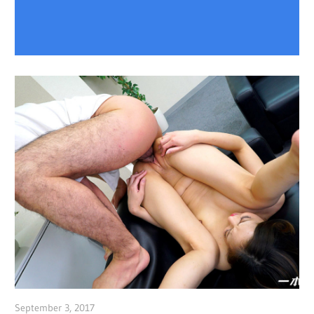
September 3, 2017
admin