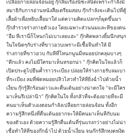
เปลือยกายล่อนจ้อนอยู่ กุ๊กลืมเรื่องนี้ซะสนิดเพราะกำลังมี
สมาธิกับการอ่านหนังสือเตรียมสอบ กุ๊กกำลังจะเดินไปที่ตู้
เสื้อผ้าเพื่อหยิบเสื้อมาใส่ แต่ความคิดแปลกๆก็ผุดขึ้นมา
กุ๊กสำรวจร่างกายตัวเอง โดยเฉพาะส่วนนมและหีของตน
“อืม หีเรานี่ก็โหนกไม่เบาเลยแฮะ” กุ๊กคิดพลางยิ้มนึกสนุก
ในใจนิดๆกับร่างที่ขาวอวบเพราะมีเชื้อจีนทำให้ มี
ร่างกายที่ขาวอวบ กับหีที่โหนกนูนมีหมอยปกคลุมบางๆ
“ดึกแล้ว คงไม่มีใครมาเห็นหรอกน่า ” กุ๊กคิดในใจแล้วก็
เปิดประตูไปยืนค้ำราวระเบียง ปล่อยให้ร่างกายรับลมเบา
ที่ระเบียง ลมที่พัดหมอยปลิวไสวทำให้หียิ่งฉ่ำไปด้วยน้ำ
เงี่ยน กุ๊กรู้สึกร้อนผ่าวและตื่นเต้นอย่างน่าตกใจ “จะมีใคร
มาเห็นรึเปล่าน๊า” กุ๊กคิดในใจ ทั้งกลัวที่จะต้องอายที่จะมี
คนมาเห็นตัวเองตอนกำลังเปลือยกายล่อนจ้อน ทั้งอีก
ความรู้สึกหนึ่งที่ตื่นเต้นอยากจะให้มีคนมาเห็นหีกับนม
ของตัวเอง ด้วยความรู้สึกตื่นเต้นที่รุ่นแรงกว่าอย่างไม่น่า
เชื่อทำให้หีของกุ๊กฉ่ำไป ด้วยน้ำเงี่ยน จนกุ๊กรู้สึกหงุดหงิด