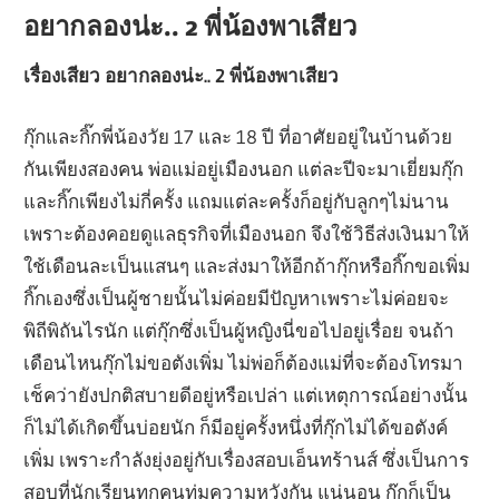
อยากลองน่ะ.. 2 พี่น้องพาเสียว
เรื่องเสียว อยากลองน่ะ.. 2 พี่น้องพาเสียว
กุ๊กและกิ๊กพี่น้องวัย 17 และ 18 ปี ที่อาศัยอยู่ในบ้านด้วย
กันเพียงสองคน พ่อแม่อยู่เมืองนอก แต่ละปีจะมาเยี่ยมกุ๊ก
และกิ๊กเพียงไม่กี่ครั้ง แถมแต่ละครั้งก็อยู่กับลูกๆไม่นาน
เพราะต้องคอยดูแลธุรกิจที่เมืองนอก จึงใช้วิธีส่งเงินมาให้
ใช้เดือนละเป็นแสนๆ และส่งมาให้อีกถ้ากุ๊กหรือกิ๊กขอเพิ่ม
กิ๊กเองซึ่งเป็นผู้ชายนั้นไม่ค่อยมีปัญหาเพราะไม่ค่อยจะ
พิถีพิถันไรนัก แต่กุ๊กซึ่งเป็นผู้หญิงนี่ขอไปอยู่เรื่อย จนถ้า
เดือนไหนกุ๊กไม่ขอตังเพิ่ม ไม่พ่อก็ต้องแม่ที่จะต้องโทรมา
เช็คว่ายังปกติสบายดีอยู่หรือเปล่า แต่เหตุการณ์อย่างนั้น
ก็ไม่ได้เกิดขึ้นบ่อยนัก ก็มีอยู่ครั้งหนึ่งที่กุ๊กไม่ได้ขอตังค์
เพิ่ม เพราะกำลังยุ่งอยู่กับเรื่องสอบเอ็นทร้านส์ ซึ่งเป็นการ
สอบที่นักเรียนทุกคนทุ่มความหวังกัน แน่นอน กุ๊กก็เป็น