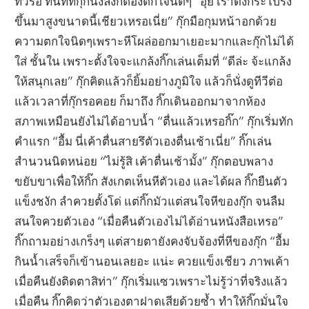
ทีวีรอ ทันทีที่กุ๊กนั่งลงก็ต้องตกใจนิดๆ “อุ๊ย เราดึงกระโปรง
ขึ้นมาสูงขนาดนี้เชียวเหรอเนี่ย” กุ๊กมือกุมหน้าอกด้วย
ความตกใจนิดๆเพราะหีโผล่ออกมาเยอะมากและกุ๊กไม่ได้
ใส่ ชั้นใน เพราะตั้งใจจะแกล้งกิ๊กเล่นเต็มที่ “ดีล่ะ จ้ะแกล้ง
ให้สนุกเลย” กุ๊กคิดแล้วก็ยิ้มอย่างภูมิใจ แล้วก็นั่งดูทีวีต่อ
แล้วเวลาที่กุ๊กรอคอย ก็มาถึง กิ๊กเดินออกมาจากห้อง
สภาพเหมือนยังไม่ได้อาบน้ำ “ตื่นแล้วเหรอกิ๊ก” กุ๊กเริ่มทัก
คำแรก “อื้ม นี่เค้าตื่นสายรึตัวเองตื่นเช้าเนี่ย” กิ๊กเล่น
สำนวนนิดหน่อย “ไม่รู้สิ เค้าตื่นเช้ามั้ง” กุ๊กตอบพลาง
ขยับขาเพื่อให้กิ๊ก สังเกตเห็นหีตัวเอง และได้ผล กิ๊กยืนตัว
แข็งชงัก ลำควยตั้งโด่ แต่กิ๊กมัวแต่สนใจหีของกุ๊ก จนลืม
สนใจควยตัวเอง “เมื่อคืนตัวเองไม่ได้อ่านหนังสือเหรอ”
กิ๊กถามอย่างเกร็งๆ แต่สายตายังคงจับจ้องที่หีของกุ๊ก “อื้ม
กินน้ำเสร็จก็เข้านอนเลยอะ แน่ะ ควยแข็งเชียว ภาพเค้า
เมื่อคืนยังติดตาสิท่า” กุ๊กเริ่มแซวเพราะไม่รู้ว่าที่จริงแล้ว
เมื่อคืน กิ๊กคิดว่าตัวเองตาฝาดเสียด้วยซ้ำ ทำให้กิ๊กมั่นใจ