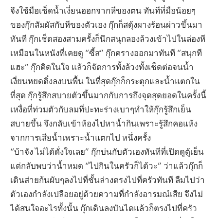
จึงใช้มือเช็ดน้ำเงี่ยนออกจากหีของตน ทันทีที่มือน้อยๆ
ของกุ๊กสัมผัสกับหีของตัวเอง กุ๊กก็สดุ้งผางร้อนผ่าวขึ้นมา
ทันที กุ๊กเช็ดสองสามครั้งก็นึกสนุกลองล้วงเข้าไปในล่องหี
เหมือนในหนังที่เคยดู “ซี้ส” กุ๊กครางออกมาทันที “สนุกที
แฮะ” กุ๊กคิดในใจ แล้วก็จัดการทั้งล้วงทั้งเช็ดต่อจนน้ำ
เงี่ยนหยดติ๋งลงบนพื้น ในที่สุดกุ๊กก็กระตุกและน้ำแตกใน
ที่สุด กุ๊กรู้สึกสบายตัวขึ้นมากกับการถึงจุดสุดยอดในครั้งนี้
เหงื่อที่ท่วมตัวกับลมที่ปะทะร่างเบาๆทำให้กุ๊กรู้สึกเย็น
สบายขึ้น จึงกลับเข้าห้องไปหาน้ำกินเพราะรู้สึกคอแห้ง
จากการเสียน้ำเพราะน้ำแตกไป หนึ่งครั้ง
“บ้าจัง ไม่ได้ดั่งใจเลย” กุ๊กบ่นกับตัวเองทันทีที่เปิดดูตู้เย็น
แต่กลับพบว่าน้ำหมด “ไปกินในครัวก็ได้วะ” ว่าแล้วกุ๊กก็
เดินส่ายก้นผับๆลงไปที่ชั้นล่างตรงไปที่ครัวทันที ลืมไปว่า
ตัวเองกำลังเปลือยอยู่ด้วยความที่กำลังอารมณ์เสีย จึงไม่
ได้สนใจอะไรทั้งนั้น กุ๊กเดินลงบันไดแล้วก็ตรงไปที่ครัว