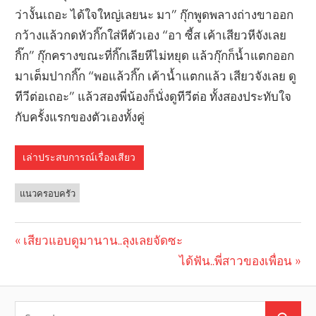
ว่างั้นเถอะ ได้ใจใหญ่เลยนะ มา” กุ๊กพูดพลางถ่างขาออก
กว้างแล้วกดหัวกิ๊กใส่หีตัวเอง “อา ซี้ส เค้าเสียวหีจังเลย
กิ๊ก” กุ๊กครางขณะที่กิ๊กเลียหีไม่หยุด แล้วกุ๊กก็น้ำแตกออก
มาเต็มปากกิ๊ก “พอแล้วกิ๊ก เค้าน้ำแตกแล้ว เสียวจังเลย ดู
ทีวีต่อเถอะ” แล้วสองพี่น้องก็นั่งดูทีวีต่อ ทั้งสองประทับใจ
กับครั้งแรกของตัวเองทั้งคู่
เล่าประสบการณ์เรื่องเสียว
แนวครอบครัว
Previous
เสียวแอบดูมานาน..ลุงเลยจัดซะ
Post
Post:
Next
ได้ฟัน..พี่สาวของเพื่อน
navigation
Post: