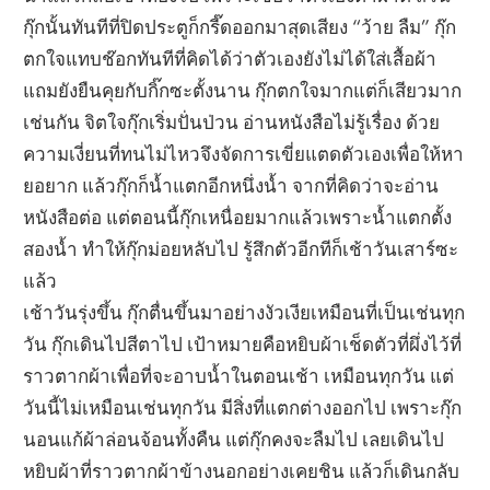
กุ๊กนั้นทันทีที่ปิดประตูก็กรี๊ดออกมาสุดเสียง “ว้าย ลืม” กุ๊ก
ตกใจแทบช๊อกทันทีที่คิดได้ว่าตัวเองยังไม่ได้ใส่เสื้อผ้า
แถมยังยืนคุยกับกิ๊กซะตั้งนาน กุ๊กตกใจมากแต่ก็เสียวมาก
เช่นกัน จิตใจกุ๊กเริ่มปั่นป่วน อ่านหนังสือไม่รู้เรื่อง ด้วย
ความเงี่ยนที่ทนไม่ไหวจึงจัดการเขี่ยแตดตัวเองเพื่อให้หา
ยอยาก แล้วกุ๊กก็น้ำแตกอีกหนึ่งน้ำ จากที่คิดว่าจะอ่าน
หนังสือต่อ แต่ตอนนี้กุ๊กเหนื่อยมากแล้วเพราะน้ำแตกตั้ง
สองน้ำ ทำให้กุ๊กม่อยหลับไป รู้สึกตัวอีกทีก็เช้าวันเสาร์ซะ
แล้ว
เช้าวันรุ่งขึ้น กุ๊กตื่นขึ้นมาอย่างงัวเงียเหมือนที่เป็นเช่นทุก
วัน กุ๊กเดินไปสีตาไป เป้าหมายคือหยิบผ้าเช็ดตัวที่ผึ่งไว้ที่
ราวตากผ้าเพื่อที่จะอาบน้ำในตอนเช้า เหมือนทุกวัน แต่
วันนี้ไม่เหมือนเช่นทุกวัน มีสิ่งที่แตกต่างออกไป เพราะกุ๊ก
นอนแก้ผ้าล่อนจ้อนทั้งคืน แต่กุ๊กคงจะลืมไป เลยเดินไป
หยิบผ้าที่ราวตากผ้าข้างนอกอย่างเคยชิน แล้วก็เดินกลับ