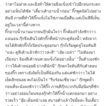
ว่าตาไม่ฝาด และยิ่งทำให้ควยยิ่งแข็งเข้าไปอืกจนกระดก
อย่างเห็นได้ชัด “เดี๋ยวเค้าอาบน้ำก่อน” กิ๊กพูดปัดไปอย่าง
ทันที ภาพที่ทำให้กิ๊กแข็งไม่ใช่ภาพเมื่อคืน แต่เป็นหีที่เห็น
อยู่ในเวลานี้ต่างหาก
กิ๊กอาบน้ำนานมากจนกุ๊กมั่นใจว่า กิ๊กต้องกำลังชักว่าว
แน่นอน กุ๊กจึงเดินไปดักกิ๊กที่หน้าประตูห้องน้ำ หลังจาก
รอได้สักพักกิ๊กก็เปิดประตูออกมา กุ๊กก็เริ่มพูดจู่โจมทันที
“แน่ะ ดูหีเค้าแล้วชักว่าวล่ะสิ” “เฮ้ย เปล่า” “ไม่ต้องมา
เถียงน่า จ้องหีเค้าจนควยแข็งโด่อย่างนั้น” “งั้นตัวเองชัก
ว่าวให้เค้าหน่อยดิ ปากดีนักนี่” กุ๊กตกใจทันทีกับคำตอบ
ของกิ๊ก เพราะยังงัยก็เป็นพี่น้องกัน แต่แค่ชักว่าว ไม่ได้
เย็ดสักหน่อย คงไม่เป็นไร “รีบร้อนเชียวนะ” กุ๊กพูดย้ำ
ก่อนที่จะนั่งลงชักว่าวให้กิ๊ก ภาพหีกุ๊กบวกกับมือนิ่มๆที่ชัก
ว่าวอย่างอ่อนโยนของกุ๊กทำให้กิ๊กน้ำแตกออกมา อย่าง
รวดเร็ว “อุ๊ย เต็มหน้าเลย สบายตัวแล้วใช่มั้ยล่ะ งั้นเดี๋ยว