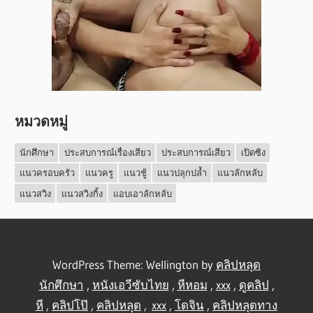
หมวดหมู่
นักศึกษา
ประสบการณ์เรื่องเสียว
ประสบการณ์เสียว
เปิดซิง
แนวครอบครัว
แนวครู
แนวชู้
แนวปลุกปล้ำ
แนวลักหลับ
แนวสวิง
แนวสวิงกิ้ง
แอบเอาลักหลับ
WordPress Theme: Wellington by
คลิปหลุด
นักศึกษา
,
หนังเอวีซับไทย
,
หีหอม
,
xxx
,
ดูคลิป
,
หี
,
คลิปโป๊
,
คลิปหลุด
,
xxx
,
โดจิน
,
คลิปหลุดทาง