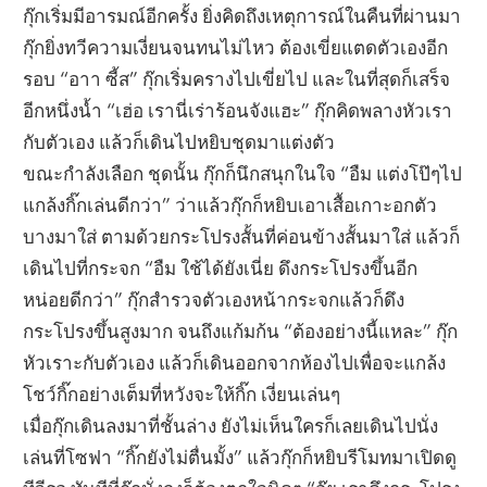
กุ๊กเริ่มมีอารมณ์อีกครั้ง ยิ่งคิดถึงเหตุการณ์ในคืนที่ผ่านมา
กุ๊กยิ่งทวีความเงี่ยนจนทนไม่ไหว ต้องเขี่ยแตดตัวเองอีก
รอบ “อาา ซี้ส” กุ๊กเริ่มครางไปเขี่ยไป และในที่สุดก็เสร็จ
อีกหนึ่งน้ำ “เฮ่อ เรานี่เร่าร้อนจังแฮะ” กุ๊กคิดพลางหัวเรา
กับตัวเอง แล้วก็เดินไปหยิบชุดมาแต่งตัว
ขณะกำลังเลือก ชุดนั้น กุ๊กก็นึกสนุกในใจ “อืม แต่งโป๊ๆไป
แกล้งกิ๊กเล่นดีกว่า” ว่าแล้วกุ๊กก็หยิบเอาเสื้อเกาะอกตัว
บางมาใส่ ตามด้วยกระโปรงสั้นที่ค่อนข้างสั้นมาใส่ แล้วก็
เดินไปที่กระจก “อืม ใช้ได้ยังเนี่ย ดึงกระโปรงขึ้นอีก
หน่อยดีกว่า” กุ๊กสำรวจตัวเองหน้ากระจกแล้วก็ดึง
กระโปรงขึ้นสูงมาก จนถึงแก้มก้น “ต้องอย่างนี้แหละ” กุ๊ก
หัวเราะกับตัวเอง แล้วก็เดินออกจากห้องไปเพื่อจะแกล้ง
โชว์กิ๊กอย่างเต็มที่หวังจะให้กิ๊ก เงี่ยนเล่นๆ
เมื่อกุ๊กเดินลงมาที่ชั้นล่าง ยังไม่เห็นใครก็เลยเดินไปนั่ง
เล่นที่โซฟา “กิ๊กยังไม่ตื่นมั้ง” แล้วกุ๊กก็หยิบรีโมทมาเปิดดู