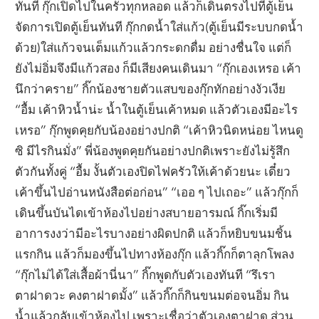
ทันที กุ๊กเปิดไปในครัวทุกหลอด แล้วก็เดินตรงไปที่ตู้เย็น
จัดการเปิดตู้เย็นทันที กุ๊กกดน้ำใส่แก้ว(ตู้เย็นมีระบบกดน้ำ
ด้วย)ใส่แก้วจนเต็มแก้วแล้วกระดกดื่ม อย่างชื่นใจ แต่ก็
ยังไม่อิ่มจึงมีแก้วสอง ก็มีเสียงคนเดินมา “กุ๊กเองเหรอ เค้า
นึกว่าคราย” กิ๊กน้องชายตัวแสบของกุ๊กทักอย่างงัวเงีย
“อื้ม เค้าหิวน้ำน่ะ น้ำในตู้เย็นเค้าหมด แล้วตัวเองมีอะไร
เหรอ” กุ๊กพูดคุยกับน้องอย่างปกติ “เค้าหิวนิดหน่อย ไหนดู
ซิ มีไรกินมั่ง” พี่น้องพูดคุยกันอย่างปกติเพราะยังไม่รู้สึก
ตัวกันทั้งคู่ “อื้ม งั้นตัวเองปิดไฟครัวให้เค้าด้วยนะ เดี๋ยว
เค้าขึ้นไปอ่านหนังสือต่อก่อน” “เออ ๆ ไปเถอะ” แล้วกุ๊กก็
เดินขึ้นบันไดเข้าห้องไปอย่างสบายอารมณ์ กิ๊กเริ่มมี
อาการงงว่ามีอะไรบางอย่างผิดปกติ แล้วก็หยิบขนมชิ้น
แรกกิน แล้วก็มองขึ้นไปทางห้องกุ๊ก แล้วกิ๊กก็ตาลุกโพลง
“กุ๊กไม่ได้ใส่เสื้อผ้านี่นา” กิ๊กพูดกับตัวเองทันที “รึเรา
ตาฝาดวะ คงตาฝาดมั้ง” แล้วกิ๊กก็กินขนมต่อจนอิ่ม กิน
น้ำแล้วกลับเข้าห้องไป เพราะเชื่อว่าตัวเองตาฝาด ส่วน