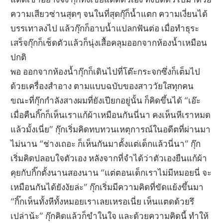
ความเสียวซ่านสุดๆ จนในที่สุดกุ๊ก็น้ำแตก ความเงี่ยนได้
บรรเทาลงไป แล้วกุ๊กก็อาบน้ำแปลกฟันต่อ เมื่อทำธุระ
เสร็จกุ๊กก็เช็ดตัวแล้วก็นุ่งเสื้อคลุมออกจากห้องน้ำเหมือน
ปกติ
พอ ออกจากห้องน้ำกุ๊กก็เดินไปที่โต๊ะกระจกซึ่งก็เต็มไป
ด้วยเครื่องสำอาง ตามแบบฉบับของสาววัยใสทุกคน
ขณะที่กุ๊กกำลังสางผมที่ยังเปียกอยู่นั้น ก็คิดขึ้นได้ “เอ๊ะ
เมื่อคืนกิ๊กก็เห็นเราแก้ผ้าเหมือนกันนี่นา คงเห็นหีเราหมด
แล้วมั้งเนี่ย” กุ๊กเริ่มคิดทบทวนเหตุการณ์ในอดีตที่ผ่านมา
ไม่นาน “ช่างเถอะ ก็เห็นกันมาตั้งแต่เด็กแล้วนี่นา” กุ๊ก
เริ่มคิดปลอบใจตัวเอง หลังจากที่จำได้ว่าตัวเองยืนแก้ผ้า
คุยกับกิ๊กตั้งนานสองนาน “แต่ตอนเด็กเราไม่มีหมอยนี่ จะ
เหมือนกันได้ยังงัยล่ะ” กุ๊กเริ่มมีความคิดที่ขัดแย้งขึ้นมา
“กิ๊กเห็นทั้งหีทั้งหมอยเราเลยเหรอเนี่ย เห็นแตดด้วยรึ
เปล่าน้ะ” กุ๊กคิดแล้วก็ขำในใจ และด้วยความคิดนี้ ทำให้