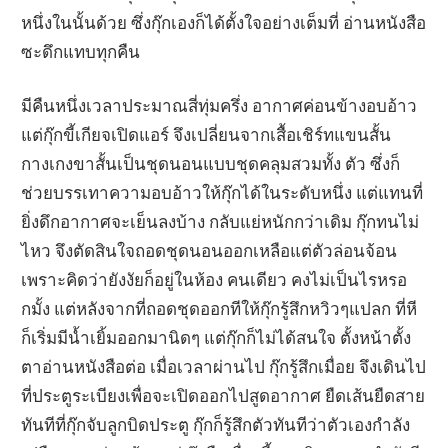
หนึ่งในนั้นด้วย ซึ่งกุ๊กเองก็ได้ตั้งใจอย่างเต็มที่ อ่านหนังสือ
ซะดึกแทบทุกคืน
มีคืนหนึ่งเวลาประมาณสี่ทุ่มครึ่ง อากาศค่อนข้างอบอ้าว
แต่กุ๊กขี้เกียจเปิดแอร์ จึงเปลี่ยนจากเสื้อเชิร์ทแขนสั้น
กางเกงขาสั้นเป็นชุดนอนแบบชุดคลุมสวมทั้ง ตัว ซึ่งก็
ช่วยบรรเทาความอบอ้าวให้กุ๊กได้ในระดับหนึ่ง แต่แทนที่
ยิ่งดึกอากาศจะเย็นลงบ้าง กลับแย่หนักกว่าเดิม กุ๊กทนไม่
ไหว จึงตัดสินใจถอดชุดนอนออกเหลือแต่ตัวล่อนจ้อน
เพราะคิดว่ายังงัยก็อยู่ในห้อง คนเดียว คงไม่เป็นไรหรอ
กมั้ง แต่หลังจากที่ถอดชุดออกทีให้กุ๊กรู้สึกหวิวๆแปลก ที่หี
ก็เริ่มมีน้ำเยิ้มออกมานิดๆ แต่กุ๊กก็ไม่ได้สนใจ ตั้งหน้าตั้ง
ตาอ่านหนังสือต่อ เมื่อเวลาผ่านไป กุ๊กรู้สึกเมื่อย จึงเดินไป
ที่ประตูระเบียงเพื่อจะเปิดออกไปสูดอากาศ ยืดเส้นยืดสาย
ทันทีที่กุ๊กจับลูกบิดประตู กุ๊กก็รู้สึกตัวทันทีว่าตัวเองกำลัง