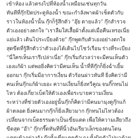
เข้าห้อง แล้วตรงไปที่ห้องน้ำเหมือนเช่นทุกวัน
ทันทีที่กุ๊กปิดประตูห้องน้ำ ขณะกำลังพาดผ้าเช็ดตัวกับ
ราวในห้องน้ำนั้น กุ๊กก็รู้สึกตัว “อุ๊ย ตายแล้ว” กุ๊กสำรวจ
ตัวเองอย่างตกใจ “เราลืมใส่เสื้อผ้าตั้งแต่เมื่อคืนเหรอเนี่ย
แย่แล้ว เดินไประเบียงด้วย” กุ๊กพูดกับตัวเองอย่างตกใจ
สุดขีดที่รู้สึกตัวว่าตัวเองได้เดินไปโชว์เรือน ร่างที่ระเบียง
“นี่ใครเห็นเรารึเปล่าเนี่ย” กุ๊กเริ่มกังวลว่าจะมีคนเห็นตัว
เองแก้ผ้า แต่พอยิ่งคิดว่ามีคนเห็น น้ำที่หีกุ๊กก็ยิ่งฉ่ำเยิ้ม
ออกมา กุ๊กเริ่มมีอาการเงี่ยน ตัวร้อนผ่าวทันที ยิ่งคิดว่ามี
คนเห็นกุ๊กแก้ผ้าเยอะ ความเงี่ยนก็ยิ่งทวีคูณ จนกิ๊กทนไม่
ไหว ต้องเกี่ยวเบ็ดให้ตัวเองเพื่อระบายความเงี่ยน
ระหว่างที่ช่วยตัวเองอยู่นั้นกุ๊กก็คิดว่ามีคนมามุงดูกุ๊กแก้
ผ้าตลอด ยิ่งคนมากกุ๊กก็ยิ่งเสียวมาก กุ๊กทนไม่ไหวต้อง
เปลี่ยนจากเบ็ดธรรมดาเป็นเขี่ยแตด เพื่อให้ความเสียวถึง
ขีดสุด “อ๊า” กุ๊กกรี๊ดทันทีที่นิ้วอันเรียวเล็กของตนโดน
แตดเข้าอย่างจัง กุ๊กทั้งเขี่ยแตดตัวเอง ทั้งบิดตัวไปมาด้วย