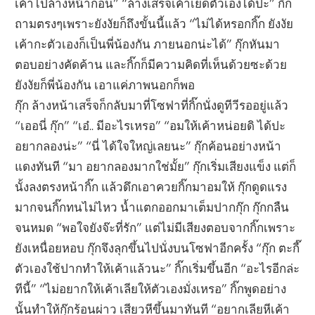
เค้าไปล้างหน้าก่อน” “ล้างเสร็จเค้าเย็ดตัวเองได้ปะ” กิ๊ก
ถามตรงๆเพราะยังงัยก็ถึงขั้นนี้แล้ว “ไม่ได้หรอกกิ๊ก ยังงัย
เค้ากะตัวเองก็เป็นพี่น้องกัน ภายนอกน่ะได้” กุ๊กหันมา
ตอบอย่างคัดค้าน และกิ๊กก็มีความคิดที่เห็นด้วยซะด้วย
ยังงัยก็พี่น้องกัน เอาแค่ภาพนอกก็พอ
กุ๊ก ล้างหน้าเสร็จก็กลับมาที่โซฟาที่กิ๊กนั่งดูทีวีรออยู่แล้ว
“เออนี่ กุ๊ก” “เอ๋.. มีอะไรเหรอ” “อมให้เค้าหน่อยดิ ได้ปะ
อยากลองน่ะ” “นี่ ได้ใจใหญ่เลยนะ” กุ๊กค้อนอย่างหน้า
แดงทันที “มา อยากลองมากใช่มั้ย” กุ๊กเริ่มเสียงแข็ง แต่ก็
นั้งลงตรงหน้ากิ๊ก แล้วดึกเอาควยกิ๊กมาอมให้ กุ๊กดูดแรง
มากจนกิ๊กทนไม่ไหว น้ำแตกออกมาเต็มปากกุ๊ก กุ๊กกลืน
จนหมด “พอใจยังจ๊ะที่รัก” แต่ไม่มีเสียงตอบจากกิ๊กเพราะ
ยังเหนื่อยหอบ กุ๊กจึงลุกขึ้นไปนั่งบนโซฟาอีกครั้ง “กุ๊ก ตะกี๊
ตัวเองใช้ปากทำให้เค้าแล้วนะ” กิ๊กเริ่มขึ้นอีก “อะไรอีกล่ะ
ทีนี้” “ไม่อยากให้เค้าเลียให้ตัวเองมั่งเหรอ” กิ๊กพูดอย่าง
นั้นทำให้กุ๊กร้อนผ่าว เสียวหีขึ้นมาทันที “อยากเลียหีเค้า