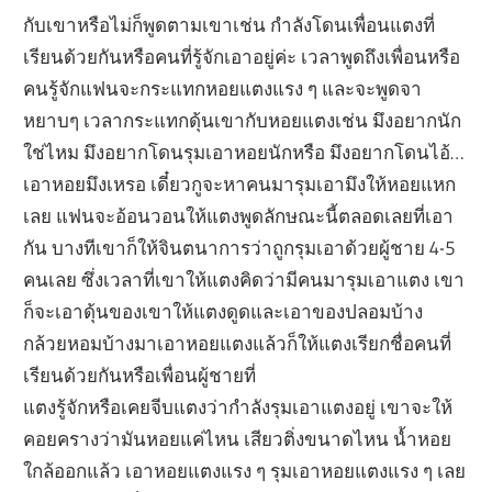
กับเขาหรือไม่ก็พูดตามเขาเช่น กำลังโดนเพื่อนแตงที่
เรียนด้วยกันหรือคนที่รู้จักเอาอยู่ค่ะ เวลาพูดถึงเพื่อนหรือ
คนรู้จักแฟนจะกระแทกหอยแตงแรง ๆ และจะพูดจา
หยาบๆ เวลากระแทกดุ้นเขากับหอยแตงเช่น มึงอยากนัก
ใช่ไหม มึงอยากโดนรุมเอาหอยนักหรือ มึงอยากโดนไอ้…
เอาหอยมึงเหรอ เดี๋ยวกูจะหาคนมารุมเอามึงให้หอยแหก
เลย แฟนจะอ้อนวอนให้แตงพูดลักษณะนี้ตลอดเลยที่เอา
กัน บางทีเขาก็ให้จินตนาการว่าถูกรุมเอาด้วยผู้ชาย 4-5
คนเลย ซึ่งเวลาที่เขาให้แตงคิดว่ามีคนมารุมเอาแตง เขา
ก็จะเอาดุ้นของเขาให้แตงดูดและเอาของปลอมบ้าง
กล้วยหอมบ้างมาเอาหอยแตงแล้วก็ให้แตงเรียกชื่อคนที่
เรียนด้วยกันหรือเพื่อนผู้ชายที่
แตงรู้จักหรือเคยจีบแตงว่ากำลังรุมเอาแตงอยู่ เขาจะให้
คอยครางว่ามันหอยแค่ไหน เสียวติ่งขนาดไหน น้ำหอย
ใกล้ออกแล้ว เอาหอยแตงแรง ๆ รุมเอาหอยแตงแรง ๆ เลย