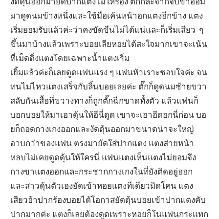
งัดดุ้นออกมายัดปากแตงไม่ให้ร้อง ตั๊กก็ละจากจับขาอ้อม
มาดูดนมข้างหนึ่งและใช้มือเค้นหน้าอกแตงอีกข้าง แตง
เริ่มยอมรับแล้วค่ะว่าคงขัดขืนไม่ได้แน่และก็เริ่มเสียว
ๆ
ขึ้นมาบ้างแล้วเพราะบอยเลียหอยได้สะใจมากเขาจะเน้น
ที่เม็ดติ่งแตงโดยเฉพาะน้ำแตงเริ่ม
เยิ้มแล้วค่ะก็เลยดูดแฟนแรง ๆ แฟนหัวเราะชอบใจค่ะ จน
ทนไม่ไหวแตงเสร็จกับลิ้นบอยเลยค่ะ ตั๊กก็ดูดนมซ้ายขวา
สลับกันเสื้อที่ขวางทางก็ถูกตั๊กฉีกขาดทั้งตัว แล้วแฟนก็
บอกบอยให้มาเอาดุ้นให้อีนี่ดูด เขาจะเอาอีดอกนี่ก่อน บอ
ยก็ถอดกางเกงออกและงัดดุ้นออกมาขนาดน่าจะใหญ่
อวบกว่าของแฟน ตรงมายัดใส่ปากแตง แตงส่ายหน้า
หลบไม่เคยดูดดุ้นให้ใครนี่ แฟนแตงเห็นแตงไม่ยอมจึง
กางขาแตงออกและกระชากกางเกงในที่ยังติดอยู่ออก
และสาวดุ้นตัวเองยัดเข้าหอยแตงทีเดียวมิดโคน แตง
เสียวอ้าปากร้องบอยได้โอกาสยัดดุ้นบอยเข้าปากแตงคับ
ปากมากค่ะ แตงก็เลยต้องดูดเพราะหอยก็โนแฟนกระแทก