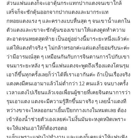
ส่วนแฟนแตงก็จะเอาดุ้นกระแทกปากแตงจนเขาใกล้
เสร็จก็จะชักดุ้นออกจากปากแตงและมากระแท
กหอยแตงแรง ๆ และครางแบบหื่นสุด ๆ จนเขาน้ำแตกใน
ตัวแตงและเขาจะชักดุ้นของเขามาให้แตงดูดทำความ
สะอาดจนหยดสุดท้าย เป็นอยู่อย่างนี้มาระยะหนึ่งแล้วค่ะ
แต่ให้แตงทำจริง ๆ ไม่กล้าหรอกค่ะแต่แตงก็ยอมรับนะค่ะ
ว่ามีอารมณ์สุด ๆ เหมือนกันกับการจินตานการไปกับเขา
จนมาระยะหลัง ๆ มานี้แฟนแตงจะพูดถึงเรื่อง
แตงโดนรุม
เอาถี่ขึ้นทุกครั้งเลยก็ว่าได้ที่เราเอากันค่ะ ถ้าเป็นเรื่องจริง
แตงคงมีคนเอามาแล้วไม่ต่ำกว่า 12 คนแล้ว จนบางครั้ง
เวลาแตงไปเรียนแล้วเจอเพื่อนผู้ชายที่เคยจินตนาการว่า
รุมเอาแตง แตงจะมีความรู้สึกขึ้นมาจริง ๆ เลยน้ำแตงที
หว่างขาจะไหลออกมาเยิ้มเปียกกางเกงในหมดเลย ต้อง
เข้าห้องน้ำช่วยตัวเองเลยค่ะไม่งั้นมันจะหงุดหงิดเพราะ
จะให้แฟนเอาให้ก็ต้องรอตอ
นเย็นเพราะแฟนไปทำงาน และแตงก็เคยเล่าให้แฟนฟัง