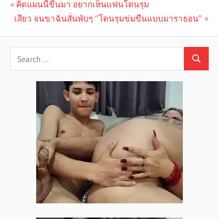
Previous
คิดแผนนี้ขึ้นมา อยากเห็นแฟนโดนรุม
Post
Next
เสียว จนขาฉันสั่นพับๆ ”โดนรุมข่มขืนแบบมาราธอน”
Post:
navigation
Post: