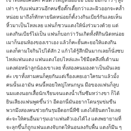
เท่า ๆ กับแฟนสวนอีกคนชื่อตั๊กเตี้ยกว่าและผิวออกจะคล้ำ
หน่อย มาถึงก็ทักทายนิดหน่อยก็ตั้งวงกินเบียร์กันเลยเห็น
หิ้วมาเป็นโหลเลย แฟนก็ชวนแตงให้นั่งร่วมวงด้วย แต่
แตงกินเบียร์ไม่เป็น แฟนก็บอกว่าวันเกิดทั้งทีกินนิดหน่อย
เมาก็นอนห้องของเราเอง แล้วก็คะยั้นคะยอให้แตงกิน
แตงก็ตามใจกินไปได้สัก 2 แก้วได้รู้สึกมึนมากเลยก็นั่งซบ
ไหล่แฟนแตง แฟนแตงโอบไหล่และใช้มือคลึงที่เต้านม
แตงต่อหน้าลูกน้องเขาเลย ทั้งสองคนมองตาเป็นมันเลย
ค่ะ เขาทั้งสามคนก็คุยกันแต่เรื่อง
เคยเอาใครมาแล้วมั้ง
คนนั้นเอามัน คนนี้หอยใหญ่โหนกนูน มือของแฟนก็ลูบ
นมแตงนอกเสื้อนักเรียนจนแตงน้ำเริ่มซึมหว่างขา ก็ได้
ยินเสียงแฟนพูดขึ้นว่า อีดอกนี่มันอยากโดนรุมข่มขืน
พวกมึงสองคนช่วยกันรุมอีดอกนี่ทีซิ แตงได้ยินตกใจเลย
ค่ะจะให้คนอื่นมารุมเอาแฟนตัวเองได้ไง แตงพยายามที่
จะลุกขึ้นก็ถูกแฟนแตงจับกดให้นอนลงกับพื้น แตงก็มึน ๆ