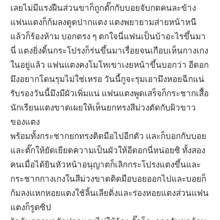
เลยไม่มีแรงฝืนส่วนขาก็ถูกตั๊กกับบอยจับกดคนละข้าง
แฟนแตงก็ก้มลงดูดปากแตง แตงพยายามส่ายหน้าหนี
แล้วก็ร้องห้าม บอกตรง ๆ ตกใจนี่แฟนเป็นบ้าอะไรขึ้นมา
นี่ แตงยิ่งดิ้นกระโปรงก็ร่นขึ้นมาเรื่อยจนเกือบเห็นกางเกง
ในอยู่แล้ว แฟนแตงคงโมโหเขาเงยหน้าขึ้นบอกว่า อีดอก
มึงอยากโดนรุมไม่ใช่เหรอ วันนี้กูจะรุมเอามึงหอยฉีกแน่
รับรองวันนี้มึงมีผัวเพิ่มแน่ แฟนแตงพูดเสร็จก็กระชากเสื้อ
นักเรียนแตงขาดเผยให้เห็นยกทรงสีม่วงตัดกับผิวขาว
ของแตง
พร้อมทั้งกระชากยกทรงติดมือไปอีกตัว และก็บอกกับบอย
และตั๊กให้ยัดเยียดความเป็นผัวให้อีดอกนี่หน่อยซิ ทั้งสอง
คนเมื่อได้ยินหัวหน้าอนุญาตก็เลิกกระโปรงแตงขึ้นและ
กระชากกางเกงในสีม่วงขาดติดมือบอยออกไปและบอยก็
ก้มลงแหกหอยแตงใช้ลิ้นเลียติ่งและร่องหอยแตงส่วนแฟน
แตงก็รูดซิป