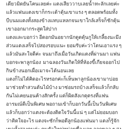
เดียวมิดยันโคนเลยค่ะ แตงเสียว
วาบเลยน้ำทะลักเลยค่ะ
แล้วแฟนแตงเขาก็กระเด้าดุ้นเขาแรง ๆ ตลอดพร้อมทั้ง
บีบนมแตงทั้งสองข้างแทบแหลกจนเขาใกล้เสร็จก็ชักดุ้น
เขาออกมากระสูดใส่ปาก
แตงและบอกว่า อีดอกมันอยากนักดูดดุ้นกูให้เกลี้ยงนะมึง
ส่วนแตงเสร็จไปสองรอบแนะ ยอมรับค่ะว่าโดนเอาแรง ๆ
แล้วมันสะใจดีค่ะ จนมาถึงเมื่อวันเกิดแตงที่ผ่านมา แฟน
บอกจะพาลูกน้อง มาฉลองวันเกิดให้ที่ห้องขี้เกียจออกไป
กินข้างนอกเผื่อเมาจะได้นอนเลย
แตงก็ไม่ได้คิดอะไรหรอกค่ะก็เห็นพาลูกน้องเขามาบ่อย
มาช่วยทำสวนต้นไม้บ้าง มาซ่อมรถบ้างเสร็จแล้วก็กลับ
กันไม่เคยนอนค้างสักครั้ง แต่ก็ผิดสังเกตุตรงที่แฟน
อารมณ์ดีเป็นพิเศษ พอถามเข้าก็บอกวันนี้เป็นวันพิเศษ
แล้วก็บอกว่าแตงจะต้องติดใจวันนี้แน่ ๆ แต่ไม่ยอมบอก
ว่าติดใจอะไร แตงจะซักก็พอดีลูกน้องแฟนมา แตงก็รู้จัก
เขาทั้งสองคนค่ะ คนตัวใหญ่หน่อยชื่อ บอย ออกขาว ๆ สูง