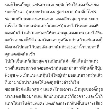
นมก็โดนตั๊กดูด แฟนกระแทกอยู่พักก็จับให้แตงขึ้นขย่ม
บอยก็ยังเอาดุ้นซอยปากแตงอยู่อย่างเมามัน ตั๊กก็ไซร้
ซอกคอบีบนมแตงแทบแหลก แตงเสียว
สุด ๆ จนกระตุก
เสร็จไปอีกรอบแฟนแตงก็เลยแช่ดุ้นคาไว้ในหอยแตงที่
ตอดดุ้นไว้ แล้วบอกบอยให้มาเล่นตูดแตงแทน แตงได้ยิน
ตกใจเลยค่ะก็ยังไม่เคยโดยเอาตูดนี่ค่ะ ว่าแล้วแฟนแตงก็
ดึงแตงไปกอดไว้บอยเดินสาวดุ้นตัวเองเอาน้ำลายทาที่
ตูดแตงยัดดุ้นเข้า
ไปมันเจ็บแต่ก็เสียว
สุด ๆ เหมือนกันค่ะ ตั๊กเห็นปากแตง
ว่างก็เลยถอดกางเกงออกควักดุ้นออกมาสาวที่ดุ้นตั๊กมีปุ่ม
ฝังมุข 4-5 เม็ดแนะแต่ดุ้นไม่ใหญ่เท่าบอยแต่ยาวกว่าแล้ว
ก็เอามายัดปากแตงให้แตงดูดข้างล่างก็เริ่ม
ซอยแล้วค่ะเสียว
สุด ๆ เลยค่ะโดยเฉพาะเม็ดมุขของตั๊กรูด
ปากแตงเสียวมากเลย สักพักแฟนแตงก็ร้องครางและน้ำก็
แตกใส่มาในตัวแตงค่ะ แตงต้องกระดกก้นขึ้นเพราะเสียว