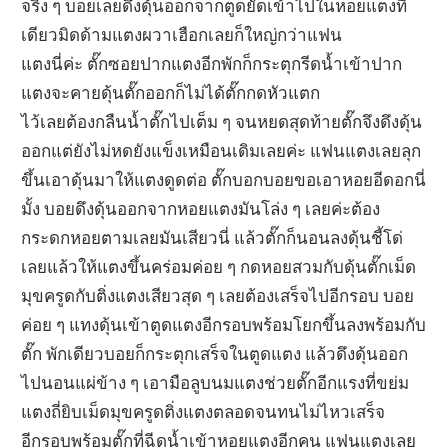
จริง ๆ บอยเลยดึงดุ้นออกจากตูดยัดเข้าไปในหอยแตงที
เดียวมิดด้ามแตงผวาเฮือกเลยก็ใหญ่กว่าแฟน
แตงนี่ค่ะ ตั๊กซอยปากแตงอีกพักก็กระตุกรีดน้ำเข้าปาก
แตงจะคายดุ้นตั๊กออกก็ไม่ได้ตั๊กกดหัวแตก
ไว้เลยต้องกลืนน้ำตั๊กไปเต็ม ๆ จนหยดสุดท้ายตั๊กจึงดึงดุ้น
ออกแต่ยังไม่หดยังแข็งเหมือนเดิมเลยค่ะ แฟนแตงเลยลุก
ขึ้นเอาดุ้นมาให้แตงดูดต่อ ตั๊กบอกบอยขอเอาหอยอีดอกนี่
มั้ง บอยดึงดุ้นออกจากหอยแตงมันโล่ง ๆ เลยค่ะต้อง
กระดกหอยตามเลยมันเสียวนี่ แล้วตั๊กก็นอนลงดุ้นชี้โด่
เลยแล้วให้แตงขึ้นคร่อมค่อย ๆ กดหอยสวมกับดุ้นตั๊กเม็ด
มุขครูดกับติ่งแตงเสียว
สุด ๆ เลยต้องเสร็จไปอีกรอบ บอย
ค่อย ๆ แทงดุ้นเข้าตูดแตงอีกรอบพร้อมโยกขึ้นลงพร้อมกับ
ตั๊ก พักเดียวบอยก็กระตุกเสร็จในตูดแตง แล้วดึงดุ้นออก
ไปนอนแผ่ข้าง ๆ เอามือลูบนมแตงช่วยตั๊กอีกแรงที่ขย่ม
แตงถี่ยิบเม็ดมุขครูดติ่งแตงตลอดจนทนไม่ไหวเสร็จ
อีกรอบพร้อมตั๊กที่ฉีดน้ำเข้าหอยแตงอีกคน แฟนแตงเลย