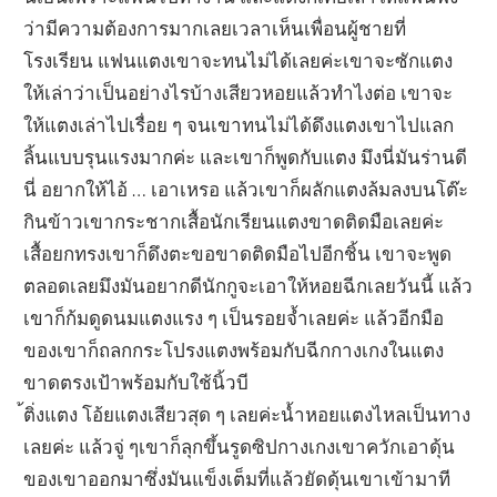
ว่ามีความต้องการมากเลยเวลาเห็นเพื่อนผู้ชายที่
โรงเรียน แฟนแตงเขาจะทนไม่ได้เลยค่ะเขาจะซักแตง
ให้เล่าว่าเป็นอย่างไรบ้างเสียว
หอยแล้วทำไงต่อ เขาจะ
ให้แตงเล่าไปเรื่อย ๆ จนเขาทนไม่ได้ดึงแตงเขาไปแลก
ลิ้นแบบรุนแรงมากค่ะ และเขาก็พูดกับแตง มึงนี่มันร่านดี
นี่ อยากให้ไอ้ … เอาเหรอ แล้วเขาก็ผลักแตงล้มลงบนโต๊ะ
กินข้าวเขากระชากเสื้อนักเรียนแตงขาดติดมือเลยค่ะ
เสื้อยกทรงเขาก็ดึงตะขอขาดติดมือไปอีกชิ้น เขาจะพูด
ตลอดเลยมึงมันอยากดีนักกูจะเอาให้หอยฉีกเลยวันนี้ แล้ว
เขาก็ก้มดูดนมแตงแรง ๆ เป็นรอยจ้ำเลยค่ะ แล้วอีกมือ
ของเขาก็ถลกกระโปรงแตงพร้อมกับฉีกกางเกงในแตง
ขาดตรงเป้าพร้อมกับใช้นิ้วบี
้ติ่งแตง โอ้ยแตงเสียว
สุด ๆ เลยค่ะน้ำหอยแตงไหลเป็นทาง
เลยค่ะ แล้วจู่ ๆเขาก็ลุกขึ้นรูดซิปกางเกงเขาควักเอาดุ้น
ของเขาออกมาซึ่งมันแข็งเต็มที่แล้วยัดดุ้นเขาเข้ามาที