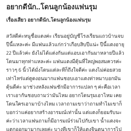
อยากดีนัก..โดนลูกน้องแฟนรุม
เรื่องเสียว อยากดีนัก..โดนลูกน้องแฟนรุม
สวัสดีค่ะหนูชื่อแตงค่ะ เรียนอยู่บัญชีโรงเรียนแถวบ้านจบ
ปีนี้แหละค่ะ มีแฟนแล้วแก่กว่าเกือบสิบปีแน่ะ ปีนี้แตงอายุ
22 ปีแล้วค่ะ ยังไม่ได้แต่งกันแต่แอบเอากันมาหลายปีแล้ว
โดนมาทุกท่าแหละค่ะ แฟนแตงมีดุ้นที่ใหญ่พอสมควรค่ะ
ราวๆ 6 นิ้วได้มั่งโดนแต่ละทีก็ถึงใจดีค่ะ แตงไม่ค่อยสวย
เท่าไหร่แต่ตูดงอนมากแฟนชอบเอาแตงท่าหมาบอกมัน
ดุ้นดีค่ะ มาช่วงหลังแฟนชักมีอาการแปลก ๆ ค่ะคือเวลา
เราเอากันชอบถามว่ามันไหม อยากโดนรุมเอาไหม เคย
โดนใครเอามาบ้างไหม เวลาถามเขาว่าถามทำไมเขาก็
บอกว่าแค่อยากสร้างอารมณ์เท่านั้น แต่แตงก็ยอมรับนะ
ค่ะว่าเวลาแฟนถามก็มีอารมณ์ร่วมไปกับเขา น้ำแตงจะ
แตกออกมามากเลยค่ะ บางทีเขาก็ให้แตงจินตนาการไป