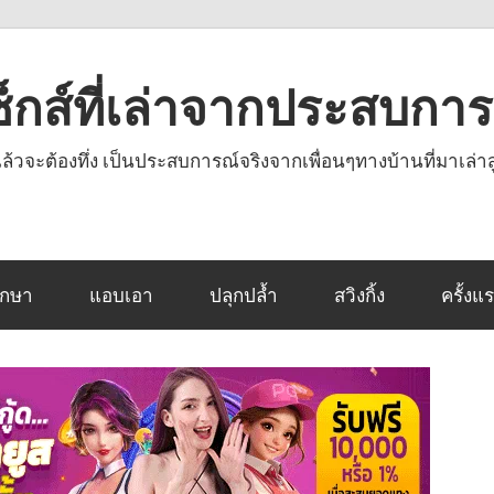
งเซ็กส์ที่เล่าจากประสบกา
านแล้วจะต้องทึ่ง เป็นประสบการณ์จริงจากเพื่อนๆทางบ้านที่มาเล่าส
ึกษา
แอบเอา
ปลุกปล้ำ
สวิงกิ้ง
ครั้งแ