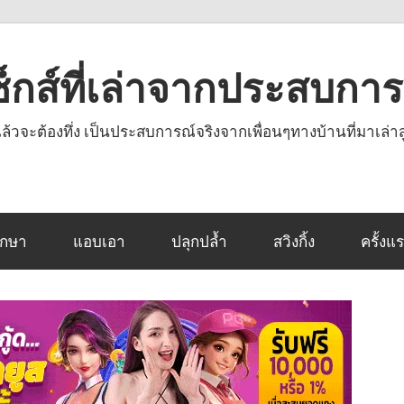
งเซ็กส์ที่เล่าจากประสบกา
านแล้วจะต้องทึ่ง เป็นประสบการณ์จริงจากเพื่อนๆทางบ้านที่มาเล่าส
ึกษา
แอบเอา
ปลุกปล้ำ
สวิงกิ้ง
ครั้งแ