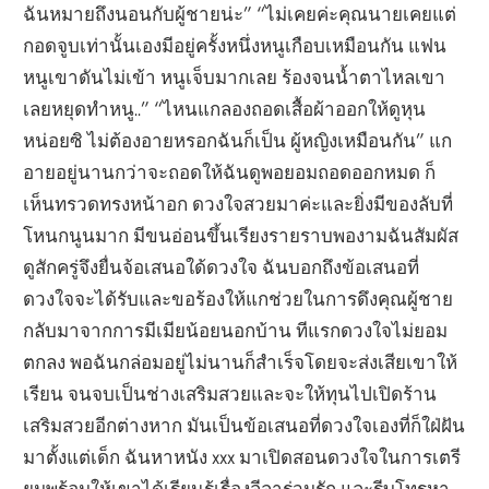
ฉันหมายถึงนอนกับผู้ชายน่ะ” “ไม่เคยค่ะคุณนายเคยแต่
กอดจูบเท่านั้นเองมีอยู่ครั้งหนึ่งหนูเกือบเหมือนกัน แฟน
หนูเขาดันไม่เข้า หนูเจ็บมากเลย ร้องจนน้ำตาไหลเขา
เลยหยุดทำหนู..” “ไหนแกลองถอดเสื้อผ้าออกให้ดูหุน
หน่อยซิ ไม่ต้องอายหรอกฉันก็เป็น ผู้หญิงเหมือนกัน” แก
อายอยู่นานกว่าจะถอดให้ฉันดูพอยอมถอดออกหมด ก็
เห็นทรวดทรงหน้าอก ดวงใจสวยมาค่ะและยิ่งมีของลับที่
โหนกนูนมาก มีขนอ่อนขึ้นเรียงรายราบพองามฉันสัมผัส
ดูสักครู่จึงยื่นจ้อเสนอใด้ดวงใจ ฉันบอกถึงข้อเสนอที่
ดวงใจจะได้รับและขอร้องให้แกช่วยในการดึงคุณผู้ชาย
กลับมาจากการมีเมียน้อยนอกบ้าน ทีแรกดวงใจไม่ยอม
ตกลง พอฉันกล่อมอยู่ไม่นานก็สำเร็จโดยจะส่งเสียเขาให้
เรียน จนจบเป็นช่างเสริมสวยและจะให้ทุนไปเปิดร้าน
เสริมสวยอีกต่างหาก มันเป็นข้อเสนอที่ดวงใจเองที่ก็ใฝ่ฝัน
มาตั้งแต่เด็ก ฉันหาหนัง xxx มาเปิดสอนดวงใจในการเตรี
ยมพร้อมให้เขาได้เรียนรู้เรื่องลีลาร่วมรัก และรีบโทรหา