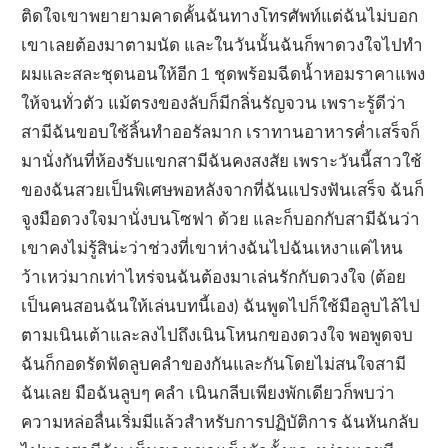
ติดใจเขาพยายามคาดคั้นฉันทางโทรศัพท์แต่ฉันไม่บอก
เขาเลยต้องมาตามนัด และในวันนั้นฉันก็พาดวงใจไปทำ
ผมและสละชุดนอนให้อีก 1 ชุดพร้อมฉีดน้ำหอมราคาแพง
ให้จนทั่วตัว แม้ตรงของลับก็มีกลิ่นรัญจวน เพราะรู้ดีว่า
สามีฉันขอบใช้ลิ้นทำออรัลมาก เราทานอาหารค่ำเสร็จก็
มานั่งกันที่ห้องรับแขกสามีฉันคงสงสัย เพราะวันนี้สาวใช้
ของฉันสวยเป็นพิเศษพอหลังจากที่ฉันแปรงฟันเสร็จ ฉันก็
จูงมือดวงใจมานั่งบนโซฟา ด้วย และก็บอกกับสามีฉันว่า
เขาคงไม่รู้สิน่ะว่าช่วงที่เขาห่างฉันไปฉันเหงาแค่ไหน
ว้าเหว่มากเท่าไหร่จนฉันต้องมาเล่นรักกับดวงใจ (ต้อย
เป็นคนสอนฉันให้เล่นบทนี้เอง) ฉันพูดไปก็ใช้มือลูบไล้ไป
ตามเนินเต้าและลงไปถึงเนินโหนกของดวงใจ พอพูดจบ
ฉันก็กอดรัดฟัดลูบคลำของกันและกันโดยไม่สนใจสามี
ฉันเลย มือฉันลูบๆ คลำ เนินกลีบเพียงพักเดียวก็พบว่า
ความหล่อลื่นเริ่มมีแล้วสำหรับการปฏิบัติการ ฉันหันกลับ