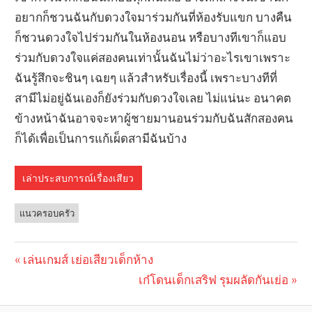
อยากก็ชวนฉันกับดวงใจมาร่วมกันที่ห้องรับแขก บางคืน
ก็ชวนดวงใจไปร่วมกันในห้องนอน หรือบางทีเขาก็แอบ
ร่วมกับดวงใจแค่สองคนเท่านั้นฉันไม่ว่าอะไรเขาเพราะ
ฉันรู้สึกจะชินๆ เฉยๆ แล้วสำหรับเรื่องนี้ เพราะบางทีที่
สามีไม่อยู่ฉันเองก็ยังร่วมกับดวงใจเลย ไม่แน่นะ อนาคต
ข้างหน้าฉันอาจจะหาผู้ชายมานอนร่วมกับฉันสักสองคน
ก็ได้เพื่อเป็นการแก้เผ็ดสามีฉันบ้าง
เล่าประสบการณ์เรื่องเสียว
แนวครอบครัว
Previous
เล่นเกมส์ เย่อเสียวเด็กห้าง
Post
Post:
Next
เก๋โดนเด็กเสริฟ รุมผลัดกันเย่อ
navigation
Post: