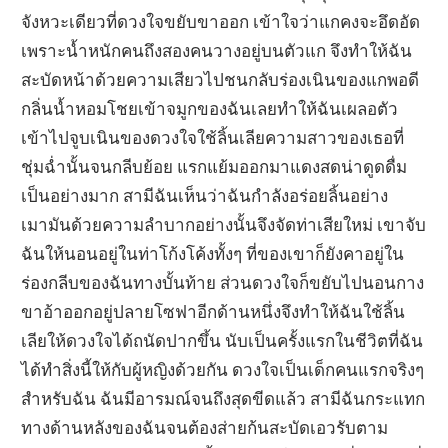
จังหวะเดียวที่ดวงใจขยับขาออก เข้าใจว่าแกคงจะอึดอัด
เพราะน้ำหนักคนถึงสองคนวางอยู่บนตัวแก จึงทำให้ฉัน
สะบัดหน้าด้วยความเสียวไปชนกลับร่องเนินของแกพอดี
กลิ่นน้ำหอมโชยเข้าจมูกของฉันเลยทำให้ฉันเผลอตัว
เข้าไปจูบเนินของดวงใจใช้ลิ้นเลียความสาวของเธอที่
ชุ่มฉ่ำนั้นจนกลีบย้อย แรกแย้มออกมาแดงสดน่าดูดดื่ม
เป็นอย่างมาก สามีฉันเห็นว่าฉันกำลังอร่อยลิ้นอย่าง
เมามันด้วยความลำบากอย่างนั้นจึงจัดท่าเสียใหม่ เขาจับ
ฉันให้นอนอยู่ในท่าโก้งโค้งทั้งๆ ที่ของเขาก็ยังคาอยู่ใน
ร่องกลีบของฉันทางบั้นท้าย ส่วนดวงใจก็ขยับไปนอนกาง
ขาอ้าออกอยู่ปลายโซฟาอีกด้านหนึ่งจึงทำให้ฉันใช้ลิ้น
เลียให้ดวงใจได้ถนัดปากขึ้น นับเป็นครั้งแรกในชีวิตที่ฉัน
ได้ทำสิ่งนี้ให้กับผู้หญิงด้วยกัน ดวงใจเป็นเด็กคนแรกจริงๆ
สำหรับฉัน ฉันมีอารมณ์จนถึงสุดขีดแล้ว สามีฉันกระแทก
ทางด้านหลังของฉันจนต้องส่ายก้นสะบัดเอวรับตาม