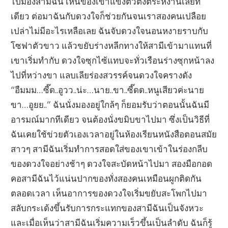
ไปมองสามีฉัน เห็นของเขาแข็งตัวตั้งตระหง่านเลยที
เดียว ต่อมาฉันกับดวงใจก็ช่วยกันจนเราสองคนเปลือย
เปล่าไม่มีอะไรเหลือเลย ฉันจับดวงใจนอนหงายราบกับ
โซฟาตัวขาว แล้วขยับร่างหลีกทางให้สามีเข้ามาแทนที่
เขาเริ่มทำกับ ดวงใจซุกไซ้แทบจะทั่วเรือนร่างซุกหน้าลง
ไปที่หว่างขา แลบเลียร่องสวรรค์จนดวงใจครางดัง
“อืมมม…ซี๊ด..อูวว..น่ะ…นาย..ขา..ซี๊ดด..หนูเสียวค่ะนาย
ขา…อูยย..” ฉันนั่งมองอยู่ใกล้ๆ ก็ยอมรับว่าตอนนั้นฉันมี
อารมณ์มากทีเดียว จนต้องนั่งขมิบขาไปมา ซึ่งเป็นวิธีที่
ฉันเคยใช้ข่วยตัวเองเวลาอยู่ในห้องเรียนหนังสือตอนสมัย
สาวๆ สามีฉันเริ่มทำการสอดใส่ของเขาเข้าในร่องกลีบ
ของดวงใจอย่างช้าๆ ดวงใจสะบัดหน้าไปมา สองมือกอด
คอสามีฉันไว้แน่นปากของทั่งสองคนเหมือนผูกติดกัน
ตลอดเวลา เห็นอาการของดวงใจเริ่มขยับสะโพกไปมา
สลับกระเด้งขึ้นรับการกระแทกของสามีฉันเป็นจังหวะ
และเมื่อเห็นว่าสามีฉันเริ่มความเร็วขึ้นเป็นลำดับ ฉันก็รู้