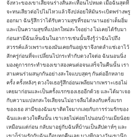
จังหวะของเขาเสียจนร่างสั้นสะเทือนไปหมด เมื่อฉันสุดที่
จะทนเสียวต่อไปไม่ไหวแล้วจึงปล่อยให้มันระเบิดพร่างพรู
ออกมา ฉันรู้สึกว่าได้รับความสุขที่รอมานานอย่าเต็มอิ่ม
และเป็นความสุขที่แปลกใหม่สะใจอย่าง ไม่เคยได้รับมา
ก่อนสามีฉันเห็นฉันในอาการเช่นนั้นจึงรู้ว่าฉันไปถึง
สวรรค์แล้วเพราะของมันเคยกันอยู่เขาจึงกดลำแช่เอาไว้
สักครู่ก่อนที่จะเปลี่ยนไปกระทำกับดวงใจต่อ ฉันนอนนิ่ง
มองดูการกระทำของเขาสองคนต่อจนเสร็จในคืนนั้น เรา
สามคนร่วมสนุกกันอย่างสะใจแบบสุดๆ กันต่ออีกหลาย
ครั้ง ครั้งหลังๆ ดวงใจเธอรู้สึกอ่อนเพลียมากเพราะเธอไม่
เคยมาก่อนและเป็นครั้งแรกของเธออีกด้วย และได้มาเจอ
กับความแปลกสะใจเสียจนไม่อาจลืมได้ลงกับครั้งแรก
ของเธอ สามีของฉันเขาติดใจมากเลยกับการร่วมรักของ
ฉันและดวงใจคืนนั้น เขาเลยไม่ค่อยไปนอนบ้านเมียน้อย
เหมือนแต่ก่อน กลับมาอยู่กับฉันที่บ้านเป็นสัปดาห์ๆ และ
เขาก็ร่วมรักกับฉันเกือบทุกคืนเลย บางทีกลางวันเขานึก