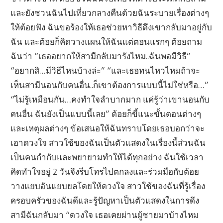
และยังชวนฉันไปเที่ยวกลางคืนด้วยฉันระบายเรื่องต่างๆ
ให้ต้อยฟัง ฉันขอร้องให้เธอช่วยหาวิธีดึงเขากลับมาอยู่กับ
ฉัน และต้อยก็คิดวางแผนให้ฉันแต่ตอนแรกๆ ต้อยถาม
ฉันว่า “เธออยากให้สามีกลับมารังไหม..ฉันพอมีวิธี”
“อยากสิ…มีวิธีไหนบ้างล่ะ” “และเธอทนไหวไหมถ้าจะ
เห็นสามีนอนกับคนอื่น..ก็เขาต้องการแบบนี้ไม่ใช่หรือ…”
“ไม่รู้เหมือนกัน…คงทำใจลำบากมาก แค่รู้ว่าเขานอนกับ
คนอื่น ฉันยังเป็นแบบนี้เลย” ต้อยก็ขี้แนะขั้นตอนต่างๆ
และเหตุผลต่างๆ ข้อเสนอให้ฉันทราบโดยเธอบอกว่าจะ
เอาดวงใจ สาวใช้ของฉันเป็นตัวแสดงในเรื่องนี้ส่วนฉัน
เป็นคนกำกับและพยายามทำให้ได้ทุกอย่าง ฉันใช้เวลา
คิดทำใจอยู่ 2 วันจึงรีบโทรไปตกลงและร่วมมือกับต้อย
วางแยบอันแยบยลโดยให้ดวงใจ สาวใช้ของฉันที่รู้เรื่อง
ครอบครัวของฉันดีและรู้ปัญหาเป็นตัวแสดงในการดึง
สามีฉันกลับมา “ดวงใจ เธอเคยผ่านผู้ชายมาบ้างไหม