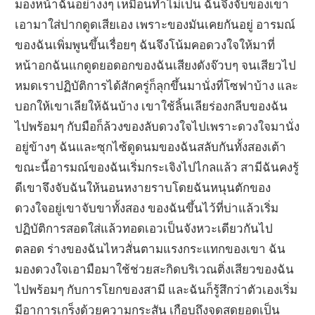
มองหน้าฉันอย่างงๆ เหมือนทำไม่เป็น ฉันจึงจับของเขา
เอามาใส่ปากดูดเสียเอง เพราะของมันเคยกันอยู่ อารมณ์
ของฉันเพิ่มพูนขึ้นเรื่อยๆ ฉันจึงโน้มคอดวงใจให้มาที่
หน้าอกฉันแกดูดยอดอกของฉันเสียงดังจ๊วบๆ จนเสียวไป
หมดเราปฏิบัติการได้สักครู่ก็ลุกขึ้นมานั่งที่โซฟาบ้าง และ
บอกให้เขาเลียให้ฉันบ้าง เขาใช้ลิ้นเลียร่องกลีบของฉัน
ไปพร้อมๆ กับมือก็ล้วงของลับดวงใจไปเพราะดวงใจมานั่ง
อยู่ข้างๆ ฉันและซุกไซ้ดูดนมของฉันสลับกันทั้งสองเต้า
ขณะนี้อารมณ์ของฉันเริ่มกระเจิงไปไกลแล้ว สามีฉันคงรู้
ดีเขาจึงจับฉันให้นอนหงายราบโดยฉันหนุนตักของ
ดวงใจอยู่เขาจับขาทั้งสอง ของฉันขึ้นไว้ที่บ่าแล้วเริ่ม
ปฏิบัติการสอดใส่แล้วทอดเอวเป็นจังหวะเดียวกันไป
ตลอด ร่างของฉันไหวสั่นตามแรงกระแทกของเขา ฉัน
มองดวงใจเอามือมาใช้ช่วยสะกิดบริเวณติ่งเสียวของฉัน
ไปพร้อมๆ กับการโยกของสามี และฉันก็รู้สึกว่าตัวเองเริ่ม
มีอาการเกร็งด้วยความกระสัน เกือบถึงจุดสุดยอดเป็น