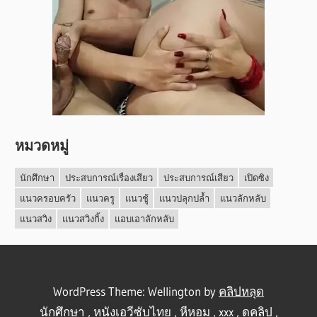
หมวดหมู่
นักศึกษา
ประสบการณ์เรื่องเสียว
ประสบการณ์เสียว
เปิดซิง
แนวครอบครัว
แนวครู
แนวชู้
แนวปลุกปล้ำ
แนวลักหลับ
แนวสวิง
แนวสวิงกิ้ง
แอบเอาลักหลับ
WordPress Theme: Wellington by
คลิปหลุด
นักศึกษา
,
หนังเอวีซับไทย
,
หีหอม
,
xxx
,
ดูคลิป
,