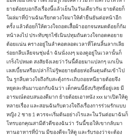
ยายต้อยบอกถึงเรื่องนี้แล้วเย็นในวันเดียวกัน ยายต้อยก็
โผล่มาที่บ้านฉันเรียกดวงใจมาให้คำยืนยันต่อหน้าอีก
ครั้ง แล้วต้อยก็ให้ดวงใจถอดเสื้อผ้าออกจนหมดต้อยก็ก้ม
หน้าลงไป ประทับซุกไซ้เนินปทุมถันดวงใจกอดคอยาย
ต้อยแน่น ครางอยู่ในลำคอตลอดเวลาที่โดนลิ้นลากเลีย
ร่อยกลีบเลียจนชุ่มฉ่ำ ฉันนั่งงงๆ มองดูอยู่ในเวลานั้นก็
เกร็งไปหมด สงสัยจังเลยว่าวันนี้ต้อยมาแปลกๆ แกเป็น
เลสเบี้ยนหรือเปล่าก็ไม่รู้พอยายต้อยห่อลิ้นดุนดันเข้าไป
ใน รูกลีบดวงใจถึงกับสะดุ้งกระเถิบถอยหนียายต้อยจึง
หยุดละหันมาบอกกับฉันว่า เด็กคนนี้ยังบริสุทธิ์อยู่เลย มี
อารมณ์ตอบสนองดีมาก ย้ายต้อยเอาหนัง xxx มาเปิดให้ดู
หลายเรื่อง และสอนฉันกับดวงใจถึงเรื่องการร่วมรักแบบ
หญิง 2 ชาย 1 ควรจะเริ่มต้นอย่างไรและในวันต่อมาฉันก็
โทรบอกคุณสามีตัวดีของฉันว่า วันนี้ขอให้เขากลับมา
ทานอาหารที่บ้าน มีของดีจะให้ดู และรับรองว่าจะต้อง