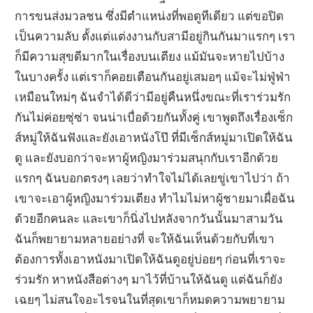
การขนส่งมวลชน ซึ่งมีตำแหน่งที่พอดูทีเดียว แต่ขอปิด
เป็นความลับ ตั้งแต่แต่งงานกับสามีอยู่กินกันมาแรกๆ เรา
ก็มีความสุขดีมากในเรื่องบนเตียง แม้มันจะหายไปบ้าง
ในบางครั้ง แต่เราก็คอยเตือนกันอยู่เสมอๆ แม้จะไม่ฟู่ฟ่า
เหมือนใหม่ๆ ฉันจำได้ดีว่ามีอยู่คืนหนึ่งขณะที่เราร่วมรัก
กันไม่ค่อยซุ่ซ่า จนน่าเบื่อด้วยกันทั้งคู่ เขาพูดถึงเรื่องเซ็ก
ส์หมู่ให้ฉันฟังและยังเอาหนังโป๊ ที่มีเซ็กส์หมู่มาเปิดให้ฉัน
ดู และยังบอกว่าจะหาผู้หญิงมาร่วมสนุกกับเราอีกด้วย
แรกๆ ฉันบอกตรงๆ เลยว่าทำใจไม่ได้เลยขู่เขาไปว่า ถ้า
เขาจะเอาผู้หญิงมาร่วมเตียง ทำไมไม่หาผู้ชายมาเผื่อฉัน
ด้วยอีกคนละ และเขาก็นิ่งไปหลังจากวันนั้นมาสามวัน
ฉันก็พยายามหลายอย่างที่ จะให้ฉันเห็นด้วยกับที่เขา
ต้องการทั้งเอาหนังมาเปิดให้ฉันดูอยู่บ่อยๆ ก่อนที่เราจะ
ร่วมรัก หาหนังสือต่างๆ มาไว้ที่บ้านให้ฉันดู แต่ฉันก็ยัง
เฉยๆ ไม่สนใจอะไรจนในที่สุดเขาก็หมดความพยายาม