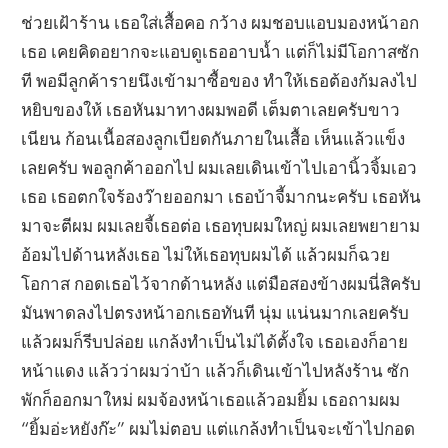
ช่วยเฝ้าร้าน เธอใส่เสื้อคอ กว้าง ผมชอบแอบมองหน้าอก
เธอ เคยคิดอยากจะแอบดูเธออาบน้ำ แต่ก็ไม่มีโอกาสซัก
ที พอมีลูกค้ารายนึงเข้ามาซื้อของ ทำให้เธอต้องก้มลงไป
หยิบของให้ เธอหันมาทางผมพอดี เต็มตาเลยครับขาว
เนียน ก้อนเนื้อสองลูกเบียดกันภายในเสื้อ เห็นแล้วแข็ง
เลยครับ พอลูกค้าออกไป ผมเลยเดินเข้าไปเอานิ้วจิ้มเอว
เธอ เธอตกใจร้องว๊ายออกมา เธอบ้าจี้มากนะครับ เธอหัน
มาจะตีผม ผมเลยจี้เธอต่อ เธอทุบผมใหญ่ ผมเลยพยายาม
อ้อมไปด้านหลังเธอ ไม่ให้เธอทุบผมได้ แล้วผมก็ฉวย
โอกาส กอดเธอไว้จากด้านหลัง แต่มือสองข้างผมนี่สิครับ
มันพาดลงไปตรงหน้าอกเธอทันที นุ่ม แน่นมากเลยครับ
แล้วผมก็รีบปล่อย แกล้งทำเป็นไม่ได้ตั้งใจ เธอเองก็อาย
หน้าแดง แล้วว่าผมว่าบ้า แล้วก็เดินเข้าไปหลังร้าน ซัก
พักก็ออกมาใหม่ ผมจ้องหน้าเธอแล้วอมยิ้ม เธอถามผม
“ยิ้มอ่ะหยังก๊ะ” ผมไม่ตอบ แต่แกล้งทำเป็นจะเข้าไปกอด