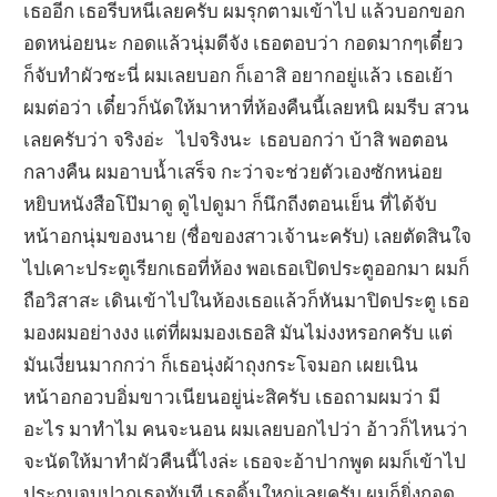
เธออีก เธอรีบหนีเลยครับ ผมรุกตามเข้าไป แล้วบอกขอก
อดหน่อยนะ กอดแล้วนุ่มดีจัง เธอตอบว่า กอดมากๆเดี๋ยว
ก็จับทำผัวซะนี่ ผมเลยบอก ก็เอาสิ อยากอยู่แล้ว เธอเย้า
ผมต่อว่า เดี๋ยวก็นัดให้มาหาที่ห้องคืนนี้เลยหนิ ผมรีบ สวน
เลยครับว่า จริงอ่ะ ไปจริงนะ เธอบอกว่า บ้าสิ พอตอน
กลางคืน ผมอาบน้ำเสร็จ กะว่าจะช่วยตัวเองซักหน่อย
หยิบหนังสือโป๊มาดู ดูไปดูมา ก็นึกถีงตอนเย็น ที่ได้จับ
หน้าอกนุ่มของนาย (ชื่อของสาวเจ้านะครับ) เลยตัดสินใจ
ไปเคาะประตูเรียกเธอที่ห้อง พอเธอเปิดประตูออกมา ผมก็
ถือวิสาสะ เดินเข้าไปในห้องเธอแล้วก็หันมาปิดประตู เธอ
มองผมอย่างงง แต่ที่ผมมองเธอสิ มันไม่งงหรอกครับ แต่
มันเงี่ยนมากกว่า ก็เธอนุ่งผ้าถุงกระโจมอก เผยเนิน
หน้าอกอวบอิ่มขาวเนียนอยู่น่ะสิครับ เธอถามผมว่า มี
อะไร มาทำไม คนจะนอน ผมเลยบอกไปว่า อ้าวก็ไหนว่า
จะนัดให้มาทำผัวคืนนี้ไงล่ะ เธอจะอ้าปากพูด ผมก็เข้าไป
ประกบจูบปากเธอทันที เธอดิ้นใหญ่เลยครับ ผมก็ยิ่งกอด