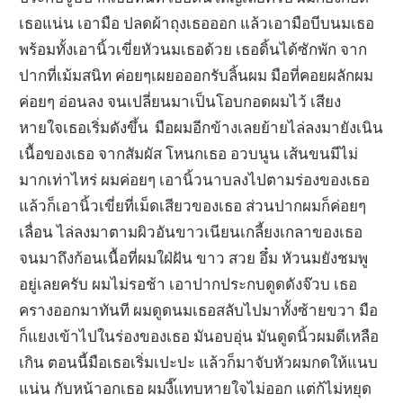
เธอแน่น เอามือ ปลดผ้าถุงเธอออก แล้วเอามือบีบนมเธอ
พร้อมทั้งเอานิ้วเขี่ยหัวนมเธอด้วย เธอดิ้นได้ซักพัก จาก
ปากที่เม้มสนิท ค่อยๆเผยอออกรับลิ้นผม มือที่คอยผลักผม
ค่อยๆ อ่อนลง จนเปลี่ยนมาเป็นโอบกอดผมไว้ เสียง
หายใจเธอเริ่มดังขึ้น มือผมอีกข้างเลยย้ายไล่ลงมายังเนิน
เนื้อของเธอ จากสัมผัส โหนกเธอ อวบนูน เส้นขนมีไม่
มากเท่าไหร่ ผมค่อยๆ เอานิ้วนาบลงไปตามร่องของเธอ
แล้วก็เอานิ้วเขี่ยที่เม็ดเสียวของเธอ ส่วนปากผมก็ค่อยๆ
เลื่อน ไล่ลงมาตามผิวอันขาวเนียนเกลี้ยงเกลาของเธอ
จนมาถึงก้อนเนื้อที่ผมใฝ่ฝัน ขาว สวย อึ๋ม หัวนมยังชมพู
อยู่เลยครับ ผมไม่รอช้า เอาปากประกบดูดดังจ๊วบ เธอ
ครางออกมาทันที ผมดูดนมเธอสลับไปมาทั้งซ้ายขวา มือ
ก็แยงเข้าไปในร่องของเธอ มันอบอุ่น มันดูดนิ้วผมดีเหลือ
เกิน ตอนนี้มือเธอเริ่มเปะปะ แล้วก็มาจับหัวผมกดให้แนบ
แน่น กับหน้าอกเธอ ผมงี๊แทบหายใจไม่ออก แต่ก้ไม่หยุด