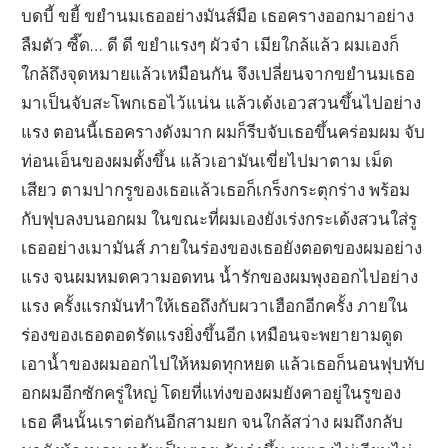
บดบี้ ขยี้ ขยำนมเธออย่างมันส์มือ เธอครางออกมาอย่าง
ลืมตัว ซี๊ด… ดี ดี ขยำแรงๆ ผัวจ๋า เมียใกล้แล้ว ผมเองก็
ใกล้ถึงจุดหมายแล้วเหมือนกัน จึงเปลี่ยนจากขยำนมเธอ
มาเป็นจับสะโพกเธอไว้แน่น แล้วเด้งเอวสวนขึ้นไปอย่าง
แรง ตอนนี้เธอครางดังมาก ผมก็รีบจับเธอขึ้นคร่อมผม จับ
ท่อนเอ็นของผมตั้งขึ้น แล้วเอามันเขี่ยไปมาตาม เม็ด
เสียว ตามปากรูของเธอแล้วเธอก็เกร็งกระตุกร่าง พร้อม
กับฟุบลงบนอกผม ในขณะที่ผมเองยังเร่งกระเด้งสวนใส่รู
เธออย่างเมามันส์ ภายในร่องของเธอยังตอดของผมอย่าง
แรง จนผมหมดความอดทน น้ำรักของผมพุงออกไปอย่าง
แรง ครั้งแรกมันทำให้เธอถึงกับผวาเฮือกอีกครั้ง ภายใน
ร่องของเธอตอดรัดแรงยิ่งขึ้นอีก เหมือนจะพยายามดูด
เอาน้ำของผมออกไปให้หมดทุกหยด แล้วเธอก็นอนฟุบทับ
อกผมอีกซักครู่ใหญ่ โดยที่แท่งของผมยังคาอยู่ในรูของ
เธอ คืนนั้นเราต่อกันอีกสามยก จนใกล้สว่าง ผมถึงกลับ