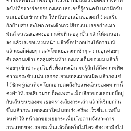
ลงไปที่กลางร่องอกของเธอ เธอเองก็รู้งานครับ เอามือจับ
นมเธอบีบเข้าหากัน ให้หนีบท่อนเอ็นของผมไว้ ผมเริ่ม
ยักย้ายส่ายสะโพก กระเด้าเอวใส้ร่องนมเธออย่างเมา
มันส์ จนเธอเองคงอยากเต็มที่ เลยลุกขึ้น ผลักให้ผมนอน
ลง แล้วเธเธอแหงนหน้า แล้วซี๊ดปากอย่างได้อารมณ์
แล้วเธอก็ค่อยๆ กดสะโพกเธอลงมาช้าๆ ความอุ่นค่อยๆ
คืบคลานเข้าปกคลุมส่วนหัวของแท่งเอ็นของผม แล้วก็
ค่อยๆ เข้าปกคลุมไปทั่วทั้งแท่งเอ็น ผมรู้สึกได้ถึงความฟิต
ความกระชับแน่น เธอกดเอวเธอลงมาจนมิด แล้วกดแช่
ไว้ซักครู่ก่อนที่จะ โยกเอวบดคลึงกับแท่งเอ็นของผม ท่านี้
คงทำให้เธอเสียวมาก ก็คงเพราะเม็ดเสียวของเธอบอบี้อยู่
กับเส้นขนของผม เธอครางเสียงกระเส่า แล้วก็เริ่มยกก้น
ขึ้นแล้วกระแทกลงมาใหม่ เธอเร่งเครื่อง เร็วขึ้น แรงขึ้น
จนทำให้ หน้าอกของเธอกระเพื่อมไปตามจังหวะการ
กระแทกของเธอ ผมเห็นแล้วก็อดใจไม่ไหว ต้องเอามือไป