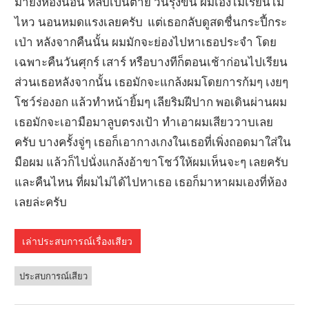
มายังห้องนอน หลับเป็นตาย วันรุ่งขึ้น ผมเองไม่เรียนไม่
ไหว นอนหมดแรงเลยครับ แต่เธอกลับดูสดชื่นกระปี้กระ
เป่า หลังจากคืนนั้น ผมมักจะย่องไปหาเธอประจำ โดย
เฉพาะคืนวันศุกร์ เสาร์ หรือบางทีก็ตอนเช้าก่อนไปเรียน
ส่วนเธอหลังจากนั้น เธอมักจะแกล้งผมโดยการก้มๆ เงยๆ
โชว์ร่องอก แล้วทำหน้ายิ้มๆ เลียริมฝีปาก พอเดินผ่านผม
เธอมักจะเอามือมาลูบตรงเป้า ทำเอาผมเสียววาบเลย
ครับ บางครั้งจู่ๆ เธอก็เอากางเกงในเธอที่เพิ่งถอดมาใส่ใน
มือผม แล้วก็ไปนั่งแกล้งอ้าขาโชว์ให้ผมเห็นจะๆ เลยครับ
และคืนไหน ที่ผมไม่ได้ไปหาเธอ เธอก็มาหาผมเองที่ห้อง
เลยล่ะครับ
เล่าประสบการณ์เรื่องเสียว
ประสบการณ์เสียว