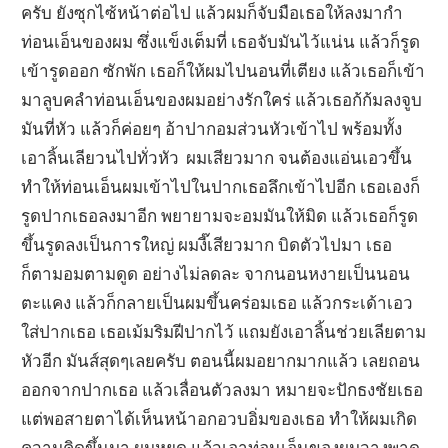
ครับ ยังซุกไซ้หน้าต่อไป แล้วผมก็จับมือเธอให้ลงมากำ
ท่อนเอ็นของผม ซึ่งแข็งเต็มที่ เธอจับมันไว้แน่น แล้วก็รูด
เข้ารูดออก ซักพัก เธอก็ให้ผมไปนอนที่เตียง แล้วเธอก็เข้า
มาลูบคลำท่อนเอ็นของผมอย่างรักใคร่ แล้วเธอก้ก้มลงจูบ
มันที่หัว แล้วก็ค่อยๆ อ้าปากอมส่วนหัวเข้าไป พร้อมทั้ง
เอาลิ้นเลียวนไปทั่วหัว ผมเสียวมาก จนต้องแอ่นเอวขึ้น
ทำให้ท่อนเอ็นผมเข้าไปในปากเธอลึกเข้าไปอีก เธอเองก็
รูดปากเธอลงมาอีก พยายามจะอมมันให้มิด แล้วเธอก็รูด
ขึ้นรูดลงเป็นการใหญ่ ผมงี๊เสียวมาก บิดตัวไปมา เธอ
ก็ตามอมตามดูด อย่างไม่ลดละ จากนอนหงายเป็นนอน
ตะแคง แล้วก็กลายเป็นผมขึ้นคร่อมเธอ แล้วกระเด้าเอว
ใส่ปากเธอ เธอเม้มริมฝีปากไว้ แถมยังเอาลิ้นช่วยเลียตาม
หัวอีก มันส์สุดๆเลยครับ ตอนนี้ผมอยากมากแล้ว เลยถอน
ออกจากปากเธอ แล้วเลื่อนตัวลงมา หมายจะปักธงชัยเธอ
แต่พอสายตาได้เห็นหน้าอกอวบอิ่มของเธอ ทำให้ผมเกิด
ความคิดขึ้นมา ผมหยุด แล้วเอาท่อนเอ็นของผมวางพาด