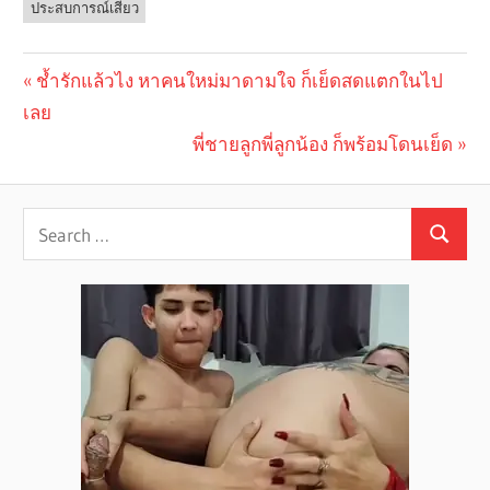
ประสบการณ์เสียว
Previous
ช้ำรักแล้วไง หาคนใหม่มาดามใจ ก็เย็ดสดแตกในไป
Post
เลย
Post:
navigation
Next
พี่ชายลูกพี่ลูกน้อง ก็พร้อมโดนเย็ด
Post: