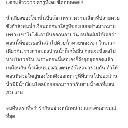
แตกแล้ววววว คารูหีเลย ซี้ดดดดดด!!!
น้ำเสียงของโมกนั้นบีบเล็ก เพราะความเสียวที่ปลายควย
ซึ่งกำลังพ่นน้ำเงี่ยนออกมาใส่รูหีของเธออย่างมากมาย
เพราะเขาไม่ได้เอามันออกหลายวัน จนสัมผัสได้เลยว่า
ตอนนี้หีของเธอนั้นฉ่ำไปด้วยน้ำควยของเขา ในขณะ
เดียวกัน ร่างกายของน่านน้ำก็เกร็งสั่น ก่อนจะนิ่งลงไป
หายใจรวยริน เพราะตอนนี้เธอเองก็ถึงจุดสุดยอดแล้ว
เหมือนกัน น้ำเงี่ยนของสองคนหลังไหลมารวมกัน ทำให้
ตอนที่ควยใหญ่ของโมกดึงออกมา รูหีที่บานโบ๋ของน่าน
น้ำมีมีน้ำเงี่ยนไหลย้อยออกมาราวกับสายน้ำตกที่แสน
สวยงาม
จบคืนแรกที่พร่ำรักกันอย่างหนักหน่วง และเต็มอารมณ์
ที่สุด