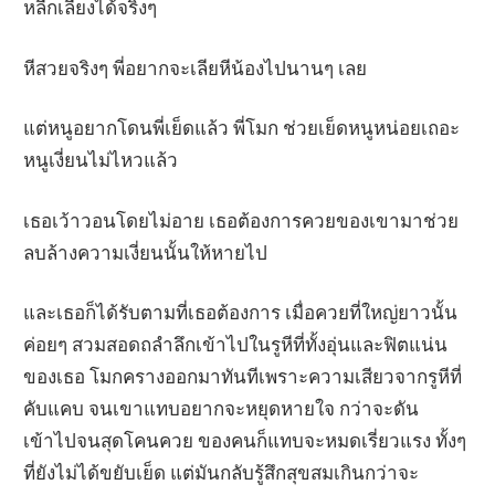
หลีกเลี่ยงได้จริงๆ
หีสวยจริงๆ พี่อยากจะเลียหีน้องไปนานๆ เลย
แต่หนูอยากโดนพี่เย็ดแล้ว พี่โมก ช่วยเย็ดหนูหน่อยเถอะ
หนูเงี่ยนไม่ไหวแล้ว
เธอเว้าวอนโดยไม่อาย เธอต้องการควยของเขามาช่วย
ลบล้างความเงี่ยนนั้นให้หายไป
และเธอก็ได้รับตามที่เธอต้องการ เมื่อควยที่ใหญ่ยาวนั้น
ค่อยๆ สวมสอดถลำลึกเข้าไปในรูหีที่ทั้งอุ่นและฟิตแน่น
ของเธอ โมกครางออกมาทันทีเพราะความเสียวจากรูหีที่
คับแคบ จนเขาแทบอยากจะหยุดหายใจ กว่าจะดัน
เข้าไปจนสุดโคนควย ของคนก็แทบจะหมดเรี่ยวแรง ทั้งๆ
ที่ยังไม่ได้ขยับเย็ด แต่มันกลับรู้สึกสุขสมเกินกว่าจะ