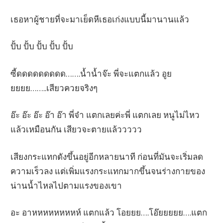
เธอหาผู้ชายที่จะมาเย็ดหีเธอเก่งแบบนี้มานานแล้ว
ปั้บ ปั้บ ปั้บ ปั้บ ปั้บ
ซี้ดดดดดดดดด…….น้ำน้ำจ๊ะ พี่จะแตกแล้ว อูย
ยยยย……..เสียวควยจริงๆ
อ๊ะ อ๊ะ อ๊ะ อ๊า อ๊า พี่จ๋า แตกเลยค่ะพี่ แตกเลย หนูไม่ไหว
แล้วเหมือนกัน เสียวจะตายแล้ววววว
เสียงกระแทกดังขึ้นอยู่อีกหลายนาที ก่อนที่มันจะเริ่มลด
ความเร็วลง แต่เพิ่มแรงกระแทกมากขึ้นจนร่างกายของ
น่านน้ำไหลไปตามแรงของเขา
อะ อาหหหหหหหหห์ แตกแล้ว โอยยย….โอ๊ยยยยย….แตก