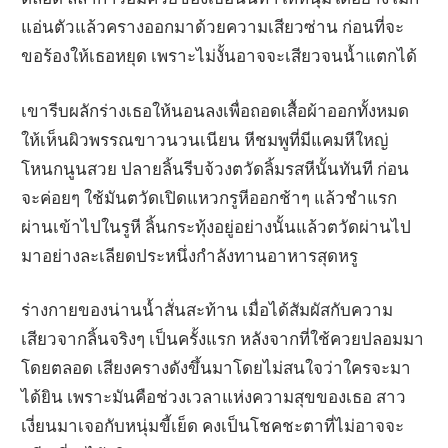
แอ่นตัวแล้วครางออกมาด้วยความเสียวซ่าน ก่อนที่จะ
ขอร้องให้เธอหยุด เพราะไม่งั้นอาจจะเสียวจนน้ำแตกได้
เขารีบผลักร่างเธอให้นอนลงเพื่อถอดเสื้อผ้าออกทั้งหมด
ให้เห็นผิวพรรณขาวนวนเนียน หีชมพูที่มีแคมหีใหญ่
โหนกนูนสวย ปลายลิ้นรีบจ้วงตวัดลิ้มรสหีนั้นทันที ก่อน
จะค่อยๆ ใช้มันตวัดเปิดแหวกรูหีออกช้าๆ แล้วชำแรก
ผ่านเข้าไปในรูหี ลิ้นกระทุ้งอยู่อย่างนั้นแล้วตวัดผ่านไป
มาอย่างละเลียดประหนึ่งกำลังทานอาหารสุดหรู
ร่างกายของน่านน้ำสั่นสะท้าน เมื่อได้สัมผัสกับความ
เสียวจากลิ้นจริงๆ เป็นครั้งแรก หลังจากที่ใช้ควยปลอมมา
โดยตลอด เสียงครางดังขึ้นมาโดยไม่สนใจว่าใครจะมา
ได้ยิน เพราะมันคือช่วงเวลาแห่งความสุขของเธอ สาว
เงี่ยนมาเจอกับหนุ่มขี้เย็ด คงเป็นโชคชะตาที่ไม่อาจจะ