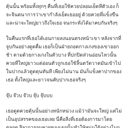
ดุ้นนั้น พร้อมทั้งทุกๆ คืนที่เธอใช้ควยปลอมเย็ดหีตัวเอง ก็
จะจินตนาการว่าเขากำลังเย็ดเธออยู่ ด้วยควยที่แข็งขืน
และน่าจะใหญ่ยาวถึงใจเธอ จนกระทั่งได้มาคบกันจริงๆ
ในคืนแรกที่เธอได้เอนกายลงนอนตรงหน้าเขา หลังจากที่
จูบกันอย่างดูดดื่ม เธอก็เป็นฝ่ายถอดกางเกงของเขาออก
ช้า ตามด้วยกางเกงในตัวบาง ที่ปกปิดส่วนอ่อนไหวนั้น
ควยที่ใหญ่ยาวแต่อ่อนตัวถูกเธอใช้ลิ้นตวัดวาดมันเข้าไป
ในปากแล้วดูดดุนทันที เพียงไม่นาน มันก็แข็งคาปากของ
เธอ ทั้งใหญ่และยาวจนคับปากเธอจริงๆ
จุ๊บ จ๊วบ จ๊วบ จุ๊บ จุ๊บบบ
เธอดูดควยดุ้นนั้นอย่างหนักหน่วง แม้ว่ามันจะใหญ่ แต่ไม่
เป็นอุปสรรคของเธอเลย นี่คือสิ่งที่เธอต้องการมาโดย
ตลอด ลีลาการอมควยของเธอนั้นทำให้หนุ่มใต้อย่างโมก