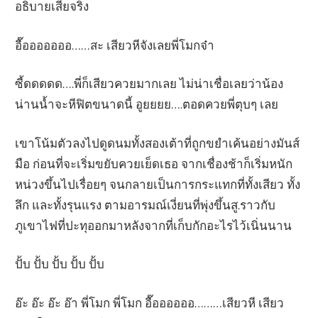
อธิบายเสียจริง
อื๊อออออออ……สะ เสียวหีจังเลยพี่โมกจ๋า
ซี้ดดดดด….พี่ก็เสียวควยมากเลย ไม่น่าเชื่อเลยว่าน้อง
น่านน้ำจะหีฟิตขนาดนี้ อูยยยย….ตอดควยพี่ตุบๆ เลย
เขาโน้มตัวลงไปดูดนมทั้งสองเต้าที่ถูกขยำเค้นอย่างมันส์
มือ ก่อนที่จะเริ่มขยับควยเย็ดเธอ จากเชื่องช้าก็เริ่มหนัก
หน่วงขึ้นไปเรื่อยๆ จนกลายเป็นการกระแทกที่ทั้งเสียว ทั้ง
ลึก และทั้งรุนแรง ตามอารมณ์เงี่ยนที่พุ่งขึ้นสู.ราวกับ
ภูเขาไฟที่ปะทุออกมาหลังจากที่เก็บกักอะไรไว้เนิ่นนาน
ปั้บ ปั้บ ปั้บ ปั้บ ปั้บ
อ๊ะ อ๊ะ อ๊ะ อ๊า พี่โมก พี่โมก อื๊ออออออ………เสียวหี เสียว