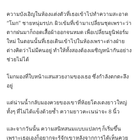
ความบังเอิญในห้องแต่งตัวที่เธอเข้าไปทำความสะอาด
“โมก” ชายหนุ่มรปภ. ผิวเข้มที่เข้ามาเปลี่ยนชุดเพราะว่า
ตากฝนมาก็ถอดเสื้อผ้าออกจนหมด เพื่อเปลี่ยนยูนิฟอร์ม
ใหม่ ในตอนนั้นที่เธอเดินเข้าไปในห้องเพราะต่างฝ่าย
ต่างคิดว่าไม่มีคนอยู่ ทำให้ทั้งสองต้องเผชิญหน้ากันอย่าง
ช่วยไม่ได้
โมกมองที่ใบหน้าแสนสวยงามของเธอ ซึ่งกำลังตกตะลึง
อยู่
แต่น่านน้ำกลับมองควยของเขาที่ห้อยโตงเตงยาวใหญ่
ทั้งๆ ที่ไม่ได้แข็งด้วยซ้ำ ความยาวคะเนน่าจะ 8 นิ้ว
และจากวันนั้น ความสนิทสนมแบบแปลกๆ ก็เริ่มขึ้น
เพราะเธอเองก็อยากจะรู้จักเขาหลังจากการได้เห็นควย