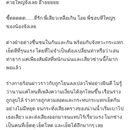
ควยใหญ่จังเลย อ๊ายยยยย
ซี้ดดดดด…….ที่รัก พี่เสียวเหลือเกิน โอย พี่ชอบหีใหญ่ๆ
ของน้องจังเลย
ต่างฝ่ายต่างชื่นชมในกันและกัน พร้อมกับจังหวะกระแทก
เย็ดหีที่รุนแรง โดยที่ไม่จำเป็นต้องเปลี่ยนท่าหรือว่าเล่น
ท่ายาก แค่เพียงสัมผัสที่หนักแน่นและเสียวซ่านนี้ก็มาก
พอแล้ว
ร่างกายร้อนผ่าวราวกับถูกโยนลงเปลวไฟอย่างยินดี ไม่รู้
ว่านานแค่ไหนที่เพลิงความเงี่ยนได้ลุกโหมขึ้น เรือนร่าง
ถูกลูบไล้ ร่างกายถูกสวมสอดและกระทบกระแทกเย็ดกัน
อย่างไม่มีหยุด จนกระทั่งเสียงครางของน่านน้ำเริ่มเบาไป
เธอเสียว และส่งเสียงออกมาจนแทบไร้เรี่ยวแรง โมกช่าง
เป็นคนที่เย็ดดุ เย็ดโหด และเย็ดได้ถึกมากๆ เลย