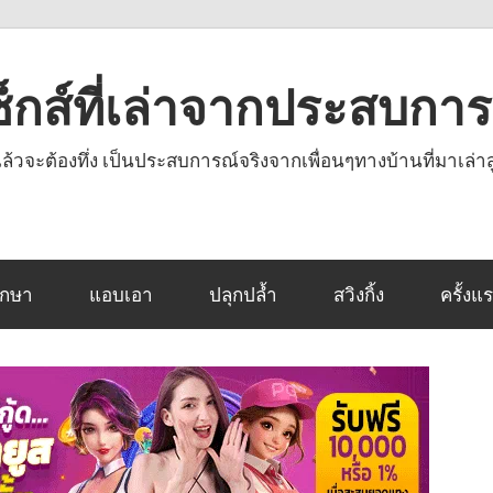
งเซ็กส์ที่เล่าจากประสบกา
านแล้วจะต้องทึ่ง เป็นประสบการณ์จริงจากเพื่อนๆทางบ้านที่มาเล่าส
ึกษา
แอบเอา
ปลุกปล้ำ
สวิงกิ้ง
ครั้งแ