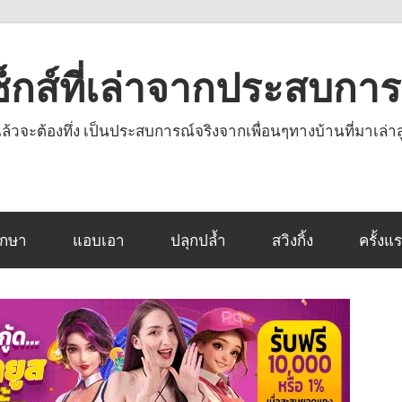
งเซ็กส์ที่เล่าจากประสบกา
านแล้วจะต้องทึ่ง เป็นประสบการณ์จริงจากเพื่อนๆทางบ้านที่มาเล่าส
ึกษา
แอบเอา
ปลุกปล้ำ
สวิงกิ้ง
ครั้งแ