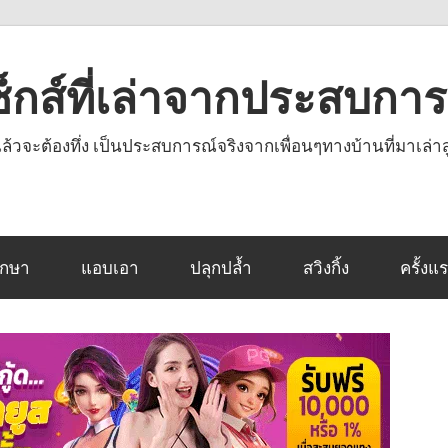
งเซ็กส์ที่เล่าจากประสบกา
านแล้วจะต้องทึ่ง เป็นประสบการณ์จริงจากเพื่อนๆทางบ้านที่มาเล่าส
ึกษา
แอบเอา
ปลุกปล้ำ
สวิงกิ้ง
ครั้งแ