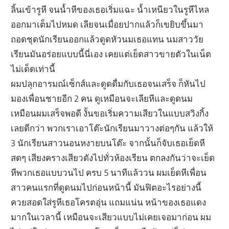
ลิ้นเข้ารูหี จนน้ำหีของเธอเริ่มแฉะ น้ำเหนียวในรูหีไหล
ออกมาเต็มไปหมด เลียจนเมื่อยปากแล้วก็เขยิบขึ้นมา
ถอดชุดนักเรียนออกแล้วดูดหัวนมเธอแทน นมสาววัย
เรียนมันอร่อยแบบนี้นี่เอง เคยแต่เย็ดสาวขายตัวในเน็ต
ไม่เด็ดเท่านี้
ผมปลุกอารมณ์เซ็กส์และดูดดื่มกับเธอจนเสร็จ ก็หันไป
มองเพื่อนชายอีก 2 คน ดูเหมือนจะเลียหีและดูดนม
เหมือนผมเสร็จพอดี งั้นขอเริ่มความเสียวในแบบสวิงกิ้ง
เลยดีกว่า พวกเราเอาโต๊ะนักเรียนมาวางต่อๆกัน แล้วให้
3 นักเรียนสาวนอนหงายบนโต๊ะ จากนั้นก็จับเธอเย็ดหี
สดๆ เสียงครางเสียวดังไปทั่วห้องเรียน ตกลงกันว่าจะเย็ด
หีพวกเธอแบบวนไป ครบ 5 นาทีแล้ววน ผมเย็ดหีเพื่อน
สาวคนแรกที่ดูดนมไปก่อนหน้านี้ มันฟิตอะไรอย่างนี้
ควยสอดใส่รูหีเธอโครตอุ่น แถมแน่น หน้าของเธอแดง
มากในเวลานี้ เหมือนจะเสียวแบบไม่เคยเจอมาก่อน ผม