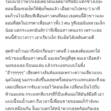
ไม่แน่ใจว่าพวกเธอเคยโดนเย็ดมาหรือยัง แต่ก็ช่างเถอะ
ตอนนี้ผมขอเย็ดให้คุ้มก็พอแล้ว เมื่อผ่านไปครบ 5 นาที
ผมก็วนไปเสียบหีเพื่อนสาวคนที่สอง เธอคนนี้ผิวขาวและ
ผอมที่สุดในบรรดาเพื่อนสาวทั้ง 3 คน รูหีเธอมันหลวมเล็ก
น้อย แต่กระแทกมันส์กว่าหีเพื่อนสาวคนแรก เพราะเธอ
คนนี้ตัวบางกว่า เอวเรียวเล็ก จับเย็ดได้เพลินควยดี
สุดท้ายก็วนมาถึงนักเรียนสาวคนที่ 3 ผมคงต้องแตกใส่
หน้าของเพื่อนสาวคนนี้ นมเธอใหญ่ที่สุด ผมเอามือคลำ
นมของเธอ บีบนมเล่น แล้วกระแทกแบบไม่ยั้ง
“อ๊าๆๆๆๆๆ” เสียงครางลั่นห้องเธอเพราะความเสียวแบบ
ฉุดไม่อยู่ นมกระเด้งขึ้นลงทุกครั้งตอนกระแทกแต่ละที ผม
เลยเปลี่ยนจากจับเอวเธอไว้ตอนเย็ด เปลี่ยนเป็นไปบีบ
หัวนมแทน กระแทกหีแรงๆทีก็บีบเค้นนมให้มันส์มือที เอา
แบบนี้จนน้ำแตก ถึงเวลานี้เพื่อนชายของผมก็กำลังจะ
แตกเหมือนกัน งั้นมาแตกใส่หน้าพวกเธอพร้อมกันเธอ