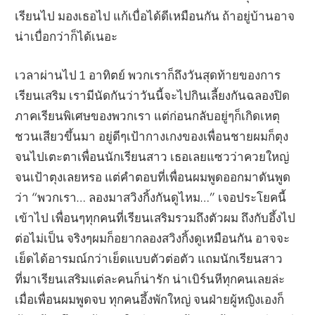
เรียนไป มองเธอไป แก้เบื่อได้ดีเหมือนกัน ถ้าอยู่บ้านอาจ
น่าเบื่อกว่าก็ได้เนอะ
เวลาผ่านไป 1 อาทิตย์ พวกเราก็ถึงวันสุดท้ายของการ
เรียนเสริม เรามีนัดกันว่าวันนี้จะไปกินเลี้ยงกันฉลองปิด
ภาคเรียนพิเศษของพวกเรา แต่ก่อนกลับอยู่ๆก็เกิดเหตุ
ชวนเสียวขึ้นมา อยู่ดีๆเป้ากางเกงของเพื่อนชายผมก็ตุง
จนไปเตะตาเพื่อนนักเรียนสาว เธอเลยแซวว่าควยใหญ่
จนเป้าตุงเลยหรอ แต่คำตอบที่เพื่อนผมพูดออกมาดันพูด
ว่า “พวกเรา… ลองมาสวิงกิ้งกันดูไหม…” เจอประโยคนี้
เข้าไป เพื่อนๆทุกคนที่เรียนเสริมรวมถึงตัวผม ถึงกับอึ้งไป
ต่อไม่เป็น จริงๆผมก็อยากลองสวิงกิ้งดูเหมือนกัน อาจจะ
เย็ดได้อารมณ์กว่าเย็ดแบบตัวต่อตัว แถมนักเรียนสาว
ที่มาเรียนเสริมแต่ละคนก็น่ารัก น่าเบิร์นหีทุกคนเลยล่ะ
เมื่อเพื่อนผมพูดจบ ทุกคนอึ้งพักใหญ่ จนฝ่ายผู้หญิงเองก็