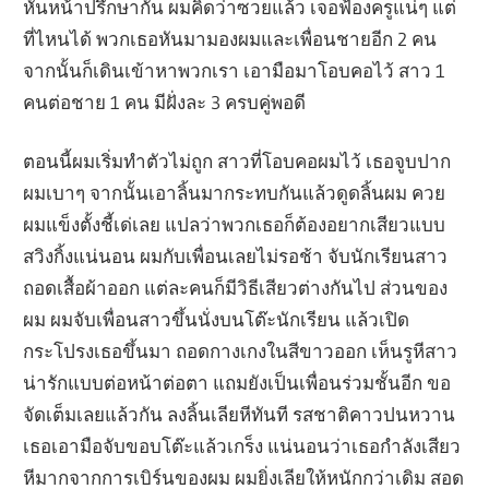
หันหน้าปรึกษากัน ผมคิดว่าซวยแล้ว เจอฟ้องครูแน่ๆ แต่
ที่ไหนได้ พวกเธอหันมามองผมและเพื่อนชายอีก 2 คน
จากนั้นก็เดินเข้าหาพวกเรา เอามือมาโอบคอไว้ สาว 1
คนต่อชาย 1 คน มีฝั่งละ 3 ครบคู่พอดี
ตอนนี้ผมเริ่มทำตัวไม่ถูก สาวที่โอบคอผมไว้ เธอจูบปาก
ผมเบาๆ จากนั้นเอาลิ้นมากระทบกันแล้วดูดลิ้นผม ควย
ผมแข็งตั้งชี้เด่เลย แปลว่าพวกเธอก็ต้องอยากเสียวแบบ
สวิงกิ้งแน่นอน ผมกับเพื่อนเลยไม่รอช้า จับนักเรียนสาว
ถอดเสื้อผ้าออก แต่ละคนก็มีวิธีเสียวต่างกันไป ส่วนของ
ผม ผมจับเพื่อนสาวขึ้นนั่งบนโต๊ะนักเรียน แล้วเปิด
กระโปรงเธอขึ้นมา ถอดกางเกงในสีขาวออก เห็นรูหีสาว
น่ารักแบบต่อหน้าต่อตา แถมยังเป็นเพื่อนร่วมชั้นอีก ขอ
จัดเต็มเลยแล้วกัน ลงลิ้นเลียหีทันที รสชาติคาวปนหวาน
เธอเอามือจับขอบโต๊ะแล้วเกร็ง แน่นอนว่าเธอกำลังเสียว
หีมากจากการเบิร์นของผม ผมยิ่งเลียให้หนักกว่าเดิม สอด