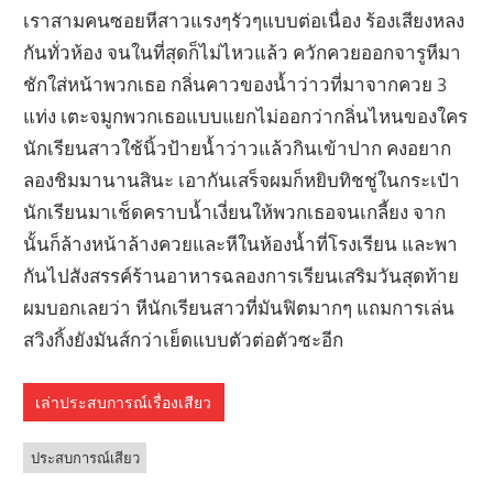
เราสามคนซอยหีสาวแรงๆรัวๆแบบต่อเนื่อง ร้องเสียงหลง
กันทั่วห้อง จนในที่สุดก็ไม่ไหวแล้ว ควักควยออกจารูหีมา
ชักใส่หน้าพวกเธอ กลิ่นคาวของน้ำว่าวที่มาจากควย 3
แท่ง เตะจมูกพวกเธอแบบแยกไม่ออกว่ากลิ่นไหนของใคร
นักเรียนสาวใช้นิ้วป้ายน้ำว่าวแล้วกินเข้าปาก คงอยาก
ลองชิมมานานสินะ เอากันเสร็จผมก็หยิบทิชชู่ในกระเป๋า
นักเรียนมาเช็ดคราบน้ำเงี่ยนให้พวกเธอจนเกลี้ยง จาก
นั้นก็ล้างหน้าล้างควยและหีในห้องน้ำที่โรงเรียน และพา
กันไปสังสรรค์ร้านอาหารฉลองการเรียนเสริมวันสุดท้าย
ผมบอกเลยว่า หีนักเรียนสาวที่มันฟิตมากๆ แถมการเล่น
สวิงกิ้งยังมันส์กว่าเย็ดแบบตัวต่อตัวซะอีก
เล่าประสบการณ์เรื่องเสียว
ประสบการณ์เสียว