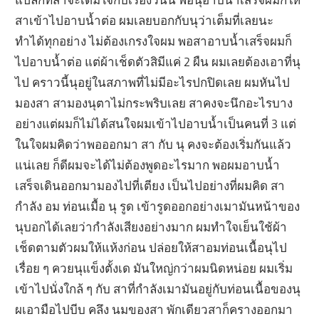
สาเข้าไปอาบน้ำต่อ ผมเลยบอกกับนุว่าเต็มที่เลยนะ
ทำได้ทุกอย่าง ไม่ต้องเกรงใจผม พอสาอาบน้ำเสร็จผมก็
ไปอาบน้ำต่อ แต่ผ้าเช็ดตัวสิมีแค่ 2 ผืน ผมเลยต้องเอาที่นุ
ไป คราวนี้นุอยู่ในสภาพที่ไม่มีอะไรปกปิดเลย ผมหันไป
มองสา สามองนุตาไม่กระพริบเลย สาคงจะนึกอะไรบาง
อย่างแต่ผมก็ไม่ได้สนใจผมเข้าไปอาบน้ำเป็นคนที่ 3 แต่
ในใจผมคิดว่าพอออกมา สา กับ นุ คงจะต้องเริ่มกันแล้ว
แน่เลย ก็ดีผมจะได้ไม่ต้องพูดอะไรมาก พอผมอาบน้ำ
เสร็จเดินออกมามองไปที่เตียง เป็นไปอย่างที่ผมคิด สา
กำลัง อม ท่อนเมื้อ นุ รูด เข้ารูดออกอย่างเมามันหน้าของ
นุบอกได้เลยว่ากำลังเสียงอย่างมาก ผมทำใจเย็นใช้ผ้า
เช็ดตามตัวผมให้แห้งก่อน ปล่อยให้สาอมท่อนเนื้อนุไป
เรื่อย ๆ ควยนุแข็งตั้งเด มันใหญ่กว่าผมนิดหน่อย ผมเริ่ม
เข้าไปนั่งใกล้ ๆ กับ สาที่กำลังเมามันอยู่กับท่อนเนื้อของนุ
ผเอามือไปบีบ คลึง นมของสา พักเดียวสาก็ครางออกมา