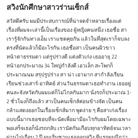
สวิงนักศึกษาสาวร่านเซ็กส์
สวัสดีครับ ผมมีประสบการณ์ที่น่าจดจำหลายเรื่องแต่
เรื่องที่ผมจะเล่านี้เป็นเรื่องของ ผู้หญิงคนหนึ่ง เธอชื่อ สา
เรารู้จักกันทางเอ็ม เราแชตคุยกัน แล้วในที่สุดเราก็จบลง
ตรงที่นัดแล้วก็มีอะไรกัน เธอชื่อสา เป็นคนผิวขาว
หน้าตาธรรมดา แต่รูปร่างดี แต่งตัวเก่ง เธออายุ 22
หน้าอกประมาณ 34 ใหญ่กำลังดี เอวเล็ก สะโพกก็
ประมาณนม สรุปรูปร่าง สา น่า เอามาก สากำลังเรียน
เรียนช่วงเสาร์-อาทิตย์ ส่วนวันธรรมดาเธอทำงาน เธออยู่
คนละจังหวัดกับผมแต่ก็ไม่ไกลกันมาก นั่งรถก็ประมาณ 1-
2 ชั่วโมงก็ถึงแล้ว สาเป็นคนเซ็กส์ค่อนข้างจัด เป็นคน
กล้าแสดงออกในเรื่องเซ็กส์มาก พูดง่าย ๆ คือสาเก่งเรื่อง
แบบนี้มากเธอชอบที่จะนัดเพื่อมามีอะไรกับผมโดยเฉพาะ
พอเสร็จเธอก็นั่งรถกลับ เรานัดกันเกือบทุกอาทิตย์จนเวลา
ผ่านไปเกือบ 2 ปี ผมเริ่มชวนเธอออกสวิง ทีแรกผมนึกว่า