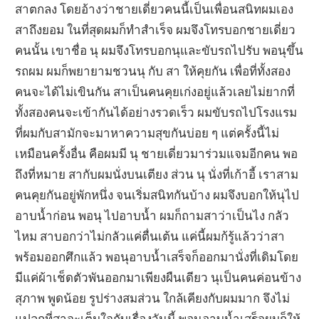
สาตกลง โดยอ้างว่าชายเดี่ยวคนนี้เป็นเพื่อนสนิทผมเอง
สาถึงยอม ในที่สุดผมก็ทำสำเร็จ ผมจึงโทรบอกชายเดี่ยว
คนนั้น เขาชื่อ นุ ผมจึงโทรบอกนุและขับรถไปรับ พอนุขึ้น
รถผม ผมก็พยายามชวนนุ กับ สา ให้คุยกัน เพื่อที่ทั้งสอง
คนจะได้ไม่เขินกัน สาเป็นคนคุยเก่งอยู่แล้วเลยไม่ยากที่
ทั้งสองคนจะเข้ากันได้อย่างรวดเร็ว ผมขับรถไปโรงแรม
ที่ผมกับสามักจะมาหาความสุขกันบ่อย ๆ แต่ครั้งนี้ไม่
เหมือนครั้งอื่น คือผมมี นุ ชายเดี่ยวมาร่วมแจมอีกคน พอ
ถึงที่หมาย สากับผมนั่งบนเตียง ส่วน นุ นั่งที่เก้าอี้ เราสาม
คนคุยกันอยู่พักหนึ่ง จนเริ่มสนิทกันบ้าง ผมจึงบอกให้นุไป
อาบน้ำก่อน พอนุ ไปอาบน้ำ ผมก็ถามสาว่าเป็นไง กลัว
ไหม สาบอกว่าไม่กลัวแค่ตื่นเต้น แค่นี้ผมก้รู้แล้วว่าสา
พร้อมออกศึกแล้ว พอนุอาบน้ำเสร็จก็ออกมานั่งที่เดิมโดย
มีแค่ผ้าเช็ดตัวพันออกมาเพียงผืนเดียว นุเป็นคนค่อนข้าง
สุภาพ พูดน้อย รูปร่างสมส่วน ใกล้เคียงกับผมมาก จึงไม่
แปลกที่สาจะเต็มใจกับเรื่องวันนี้ พอนุอาบน้ำเสร็จผมก็ให้