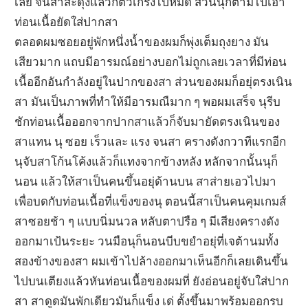
เลย จนสาสะดุ้งแล้วก็ตัวเกร็งไปหมด ส่วนนุก็ตามไปเอา
ท่อนเนื้อยัดใส่ปากสา
ตลอดผมซอยอยู่พักหนึ่งน้ำของผมก็พุ่งเต็มถุงยาง มัน
เสียวมาก แถบมีอารมณ์อย่างบอกไม่ถูกเลยเวลาที่มีท่อน
เนื้ออีกอันกำลังอยู่ในปากของสา ส่วนของผมก็อยุ่ตรงเนิน
สา มันเป็นภาพที่ทำให้มีอารมณืมาก ๆ พอผมเสร็จ นุรีบ
ชักท่อนเนื้อออกจากปากสาแล้วก็จับมายัดตรงเนินของ
สาแทน นุ ซอย เร็วและ แรง จนสา ครางดังกวาทีแรกอีก
นุจับสาโก้นโค้งแล้วก็แทงจากข้างหลัง หลักจากนั้นนุก็
นอน แล้วให้สาเป็นคนขึ้นอยุ่ด้านบน สาส่ายเอวไปมา
เพื่อบดกับท่อนเนื้อที่แข็งของนุ ตอนนี้สาเป็นคนคุมเกมส์
สาซอยช้า ๆ แบบนิ่มนวล หลับตาปรือ ๆ มีเสียงครางดัง
ออกมาเป้นระยะ วนมือนุก็นอนบีบขยำอยุ่ที่เจต้านมทั้ง
สองข้างของสา ผมเข้าไปล้างออกมาเห็นอีกก็เลยเดินขึ้น
ไปบนเตียงแล้วหันท่อนเนื้อของผมที่ ยังอ่อนอยู่จับใส่ปาก
สา สาดูดมันพักเดียวมันก็แข็ง เด่ ตั้งขึ้นมาพร้อมออกรบ