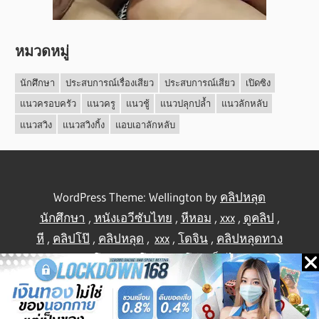
หมวดหมู่
นักศึกษา
ประสบการณ์เรื่องเสียว
ประสบการณ์เสียว
เปิดซิง
แนวครอบครัว
แนวครู
แนวชู้
แนวปลุกปล้ำ
แนวลักหลับ
แนวสวิง
แนวสวิงกิ้ง
แอบเอาลักหลับ
WordPress Theme: Wellington by
คลิปหลุด
นักศึกษา
,
หนังเอวีซับไทย
,
หีหอม
,
xxx
,
ดูคลิป
,
หี
,
คลิปโป๊
,
คลิปหลุด
,
xxx
,
โดจิน
,
คลิปหลุดทาง
บ้าน
,
คลิปโป้
,
คลิปโป๊
,
คลิปโป๊
,
เย็ดไทย
,
คลิป
หลุดไทย
.