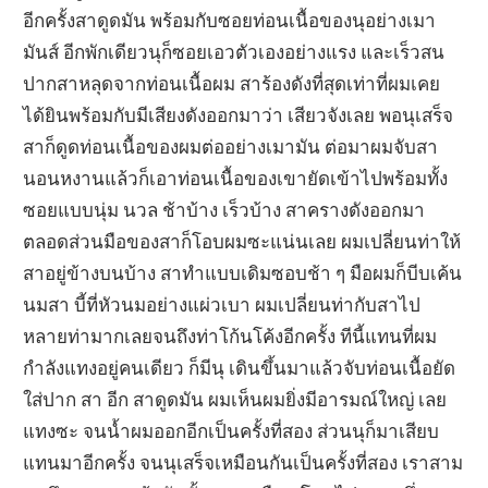
อีกครั้งสาดูดมัน พร้อมกับซอยท่อนเนื้อของนุอย่างเมา
มันส์ อีกพักเดียวนุก็ซอยเอวตัวเองอย่างแรง และเร็วสน
ปากสาหลุดจากท่อนเนื้อผม สาร้องดังที่สุดเท่าที่ผมเคย
ได้ยินพร้อมกับมีเสียงดังออกมาว่า เสียวจังเลย พอนุเสร็จ
สาก็ดูดท่อนเนื้อของผมต่ออย่างเมามัน ต่อมาผมจับสา
นอนหงานแล้วก็เอาท่อนเนื้อของเขายัดเข้าไปพร้อมทั้ง
ซอยแบบนุ่ม นวล ช้าบ้าง เร็วบ้าง สาครางดังออกมา
ตลอดส่วนมือของสาก็โอบผมซะแน่นเลย ผมเปลี่ยนท่าให้
สาอยู่ข้างบนบ้าง สาทำแบบเดิมซอบช้า ๆ มือผมก็บีบเค้น
นมสา บี้ที่หัวนมอย่างแผ่วเบา ผมเปลี่ยนท่ากับสาไป
หลายท่ามากเลยจนถึงท่าโก้นโค้งอีกครั้ง ทีนี้แทนที่ผม
กำลังแทงอยู่คนเดียว ก็มีนุ เดินขึ้นมาแล้วจับท่อนเนื้อยัด
ใส่ปาก สา อีก สาดูดมัน ผมเห็นผมยิ่งมีอารมณ์ใหญ่ เลย
แทงซะ จนน้ำผมออกอีกเป็นครั้งที่สอง ส่วนนุก็มาเสียบ
แทนมาอีกครั้ง จนนุเสร็จเหมือนกันเป็นครั้งที่สอง เราสาม