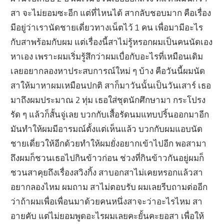
สา จะไม่ยอมซะอีก แต่ที่ไหนได้ สากลับชอบมาก คือเรื่อง
มีอยู่ว่าเรานัดชายเดี่ยวทางเน็ตไว้ 1 คน เพื่อมามีอะไร
กับสาพร้อมกับผม แต่เรื่องนี้สาไม่รู้หรอกผมเป็นคนนัดเอง
หาเอง เพราะผมเริ่มรู้สึกว่าผมเบื่อกับอะไรที่เหมือนเดิม
เลยอยากลองหาประสบการณ์ใหม่ ๆ บ้าง คือวันนี้ผมนัด
สาให้มาหาผมเหมือนปกติ สาก็มาวันนั้นเป็นวันเสาร์ เธอ
มาถึงผมประมาณ 2 ทุ่ม เธอใส่ชุดนักศึกษามา กระโปรง
รัด ๆ แล้วก็สั้นจู่เลย บวกกับเสื้อรัดนมแทบปริ้นออกมาอีก
มันทำให้ผมมีอารมณ์ตั้งแต่เห็นแล้ว บวกกับผมแอบนัด
ชายเดี่ยวให้อีกด้วยทำให้ผมยั่งอยากเข้าไปอีก พอสามา
ถึงผมก็ชวนเธอไปกินข้าวก่อน ช่วงที่กินข้าวกันอยู่ผมก็
ชวนสาคุยถึงเรื่องสวิงกิ้ง สาบอกสาไม่เคยหรอกแล้วสา
อยากลองไหม ผมถาม สาไม่ตอบรับ ผมเลยรีบถามต่ออีก
ว่าถ้าผมเพื่อเพื่อนมาด้วยคนหนึ่งสาจะว่าอะไรไหม สา
อายคับ แต่ไม่ยอมพูดอะไรผมเลยคะยั้นคะยอสา เพื่อให้