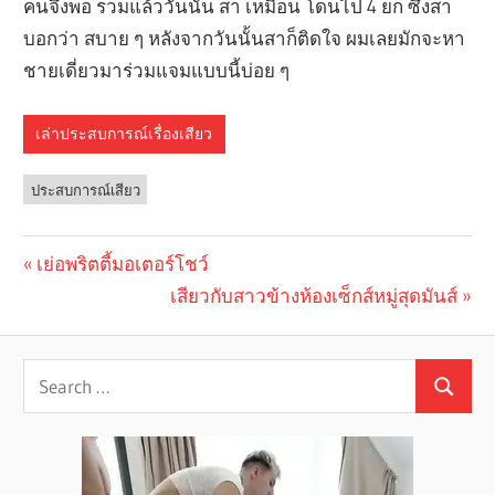
คนจึงพอ รวมแล้ววันนั้น สา เหมือน โดนไป 4 ยก ซึ่งสา
บอกว่า สบาย ๆ หลังจากวันนั้นสาก็ติดใจ ผมเลยมักจะหา
ชายเดี่ยวมาร่วมแจมแบบนี้บ่อย ๆ
เล่าประสบการณ์เรื่องเสียว
ประสบการณ์เสียว
Previous
เย่อพริตตี้มอเตอร์โชว์
Post
Post:
Next
เสียวกับสาวข้างห้องเซ็กส์หมู่สุดมันส์
navigation
Post: