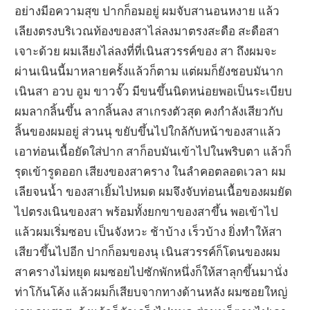
อย่างมีอความสุข ปากก็อมอยู่ ผมจับสานอนหงาย แล้ว
เลียงตรงบริเวณท้องของสาไล่ลงมาตรงสะดือ สะดือสา
เจาะด้วย ผมเลียงไล่ลงที่ที่เนินสวรรค์ของ สา ถึงผมจะ
ผ่านเนินนี้มาหลายครั้งแล้วก็ตาม แต่ผมก็ยังชอบมันาก
เนินสา อวบ อูม ขาวจั๊ว มีขนขึ้นนิดหน่อยพอเป็นระเบียบ
ผมลากลิ้นขึ้น ลากลิ้นลง สาเกรงตัวสุด คงกำลังเสียวกับ
ลิ้นของผมอยู่ ส่วนนุ ขยับขึ้นไปใกล้กับหน้าของสาแล้ว
เอาท่อนเนื้อยัดใส่ปาก สาก็อบมันเข้าไปในพริบตา แล้วก็
รุดเข้ารูดออก เสียงของสาคราง ในลำคอตลอดเวลา ผม
เลียจนน้ำ ของสาเยิ้มไปหมด ผมจึงจับท่อนเนื้อของผมยัด
ไปตรงเนินของสา พร้อมทั้งยกขาของสาขึ้น พอเข้าไป
แล้วผมเริ่มซอบ เป็นจังหวะ ช้าบ้าง เร็วบ้าง ยิ่งทำให้สา
เสียวขึ้นไปอีก ปากก็อมของนุ เนินสวรรค์ก็โดนของผม
สาครางไม่หยุด ผมซอยไปซักพักหนึ่งก็ให้สาลุกขึ้นมานั่ง
ท่าโก้นโค้ง แล้วผมก็เสียบจากทางด้านหลัง ผมซอยใหญ่