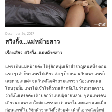
December 24, 2017
admin
สวิงกิ้ง…แม่หม้ายสาว
เรื่องเสียว สวิงกิ้ง…แม่หม้ายสาว
แพร เป็นแม่หม้ายค่ะ ได้รู้จักหนุ่มเจ้าสำราญคนหนึ่ง ตอน
แรก ๆ เค้าก็พาแพรไปเที่ยว ต่อ ๆ ก็ขอนอนกับแพร แพรก็
เลยตายเลยค่ะ จนวันหนึ่งเค้าถามแพรว่า น้องแพรเคย
โดนรุมมั้ย แพรไม่เข้าใจก็ถามเค้ากลับไปว่าหมายความ
ว่ายังไงเหรอค่ะ เค้าบอกว่าแบบผู้ชายหลาย ๆ คนแพรคน
เดียวนะ แพรตกใจค่ะ แพรบอกว่าแพรไม่เคยเลย และเมื่อ
ก่อนแพรก็ไม่รู้จักคำว่าสวิงกิ้งด้วยค่ะ เค้าก็เอาหนังเอ็กซ์