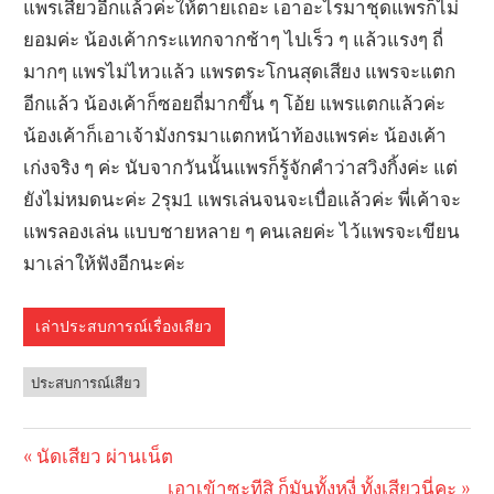
แพรเสียวอีกแล้วค่ะให้ตายเถอะ เอาอะไรมาชุดแพรก็ไม่
ยอมค่ะ น้องเค้ากระแทกจากช้าๆ ไปเร็ว ๆ แล้วแรงๆ ถี่
มากๆ แพรไม่ไหวแล้ว แพรตระโกนสุดเสียง แพรจะแตก
อีกแล้ว น้องเค้าก็ซอยถี่มากขึ้น ๆ โอ้ย แพรแตกแล้วค่ะ
น้องเค้าก็เอาเจ้ามังกรมาแตกหน้าท้องแพรค่ะ น้องเค้า
เก่งจริง ๆ ค่ะ นับจากวันนั้นแพรก็รู้จักคำว่าสวิงกิ้งค่ะ แต่
ยังไม่หมดนะค่ะ 2รุม1 แพรเล่นจนจะเบื่อแล้วค่ะ พี่เค้าจะ
แพรลองเล่น แบบชายหลาย ๆ คนเลยค่ะ ไว้แพรจะเขียน
มาเล่าให้ฟังอีกนะค่ะ
เล่าประสบการณ์เรื่องเสียว
ประสบการณ์เสียว
Previous
นัดเสียว ผ่านเน็ต
Post
Post:
Next
เอาเข้าซะทีสิ ก็มันทั้งหงี่ ทั้งเสียวนี่คะ