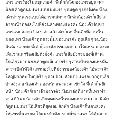
แพร แพรร้องไม่หยุดเลยค่ะ พี่เค้าก็นั่งมองแพรอยู่นะค่ะ
น้องเค้าดูดนมแพรแบบเม้มแรง ๆ อมดูด ๆ เก่งจังค่ะ น้อง
เค้าทำรุนแรงแบบได้อารมณ์มาก สักพักน้องเค้าก็เลียไล่
จากหน้าท้องลงไปที่ส่วนล่างของแพรค่ะ น้องเค้าจับขา
แพรแหกออกกว้าง ๆ ค่ะ แล้วเค้าก็เอาลิ้นเลียที่ส่วนนั้น
ของแพร น้องเค้าดูดตรงนั้นของแพรค่ะ ดูดเลีย ๆ จนน้อง
ลั่นห้องเลยค่ะ พี่เค้าก็เอามังกรของเค้ามาให้แพรอม คงจะ
เห็นว่าแพรร้องเสียดังมั้งค่ะ แพรก็เลียมังกรของพี่เค้าค่ะ
โอ้เสียวมากน้องเค้าดูดเลียเก่งจริง ๆ ส่วนนั้นของแพรมัน
จะระเบิดให้ได้ แพรมองไปที่มังกรของน้องเค้า โอ้พระเจ้า
ใหญ่มากค่ะ ใหญ่จริง ๆ สวยด้วย หัวแดง แพรอยากดูดเลีย
บ้างจังเลย น้องเค้ามองหน้าแพรคงจะเข้าใจ พี่เค้าก็พยัก
หน้า น้องเค้าก็เอาเจ้ามังกรตัวเป้งมาจ่อที่ปากที่แพร ทำ
ทาง 69 ค่ะ น้องเค้าเลียดูดตรงนั้นของแพรนานมาก พี่เค้า
ก็ดูดนมแพร โอ้เสียวที่สุดเลย สักพัก น้องเค้าก็นอนลงค่ะ
ให้แพรขึ้นคร่อม โอ้แพรจับมังกรจ่อที่ของแพร โห้คับมาก