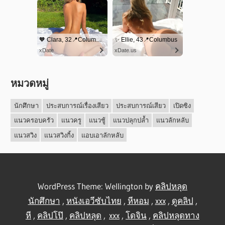
หมวดหมู่
นักศึกษา
ประสบการณ์เรื่องเสียว
ประสบการณ์เสียว
เปิดซิง
แนวครอบครัว
แนวครู
แนวชู้
แนวปลุกปล้ำ
แนวลักหลับ
แนวสวิง
แนวสวิงกิ้ง
แอบเอาลักหลับ
WordPress Theme: Wellington by
คลิปหลุด
นักศึกษา
,
หนังเอวีซับไทย
,
หีหอม
,
xxx
,
ดูคลิป
,
หี
,
คลิปโป๊
,
คลิปหลุด
,
xxx
,
โดจิน
,
คลิปหลุดทาง