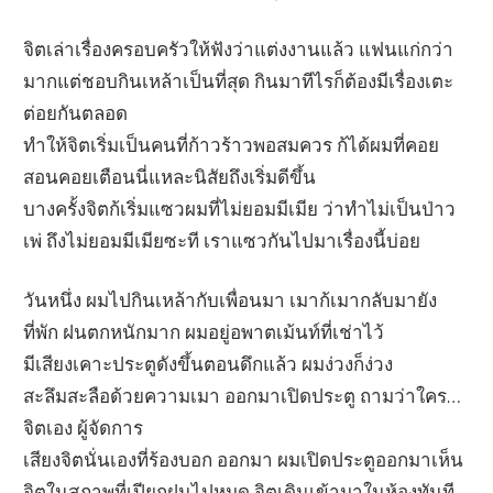
จิตเล่าเรื่องครอบครัวให้ฟังว่าแต่งงานแล้ว แฟนแก่กว่า
มากแต่ชอบกินเหล้าเป็นที่สุด กินมาทีไรก็ต้องมีเรื่องเตะ
ต่อยกันตลอด
ทำให้จิตเริ่มเป็นคนที่ก้าวร้าวพอสมควร ก้ได้ผมที่คอย
สอนคอยเตือนนี่แหละนิสัยถึงเริ่มดีขึ้น
บางครั้งจิตก้เริ่มแซวผมที่ไม่ยอมมีเมีย ว่าทำไม่เป็นป่าว
เพ่ ถึงไม่ยอมมีเมียซะที เราแซวกันไปมาเรื่องนี้บ่อย
วันหนึ่ง ผมไปกินเหล้ากับเพื่อนมา เมาก้เมากลับมายัง
ที่พัก ฝนตกหนักมาก ผมอยู่อพาตเม้นท์ที่เช่าไว้
มีเสียงเคาะประตูดังขึ้นตอนดึกแล้ว ผมง่วงก็ง่วง
สะลึมสะลือด้วยความเมา ออกมาเปิดประตู ถามว่าใคร…
จิตเอง ผู้จัดการ
เสียงจิตนั่นเองที่ร้องบอก ออกมา ผมเปิดประตูออกมาเห็น
จิตในสภาพที่เปียกฝนไปหมด จิตเดินเข้ามาในห้องทันที