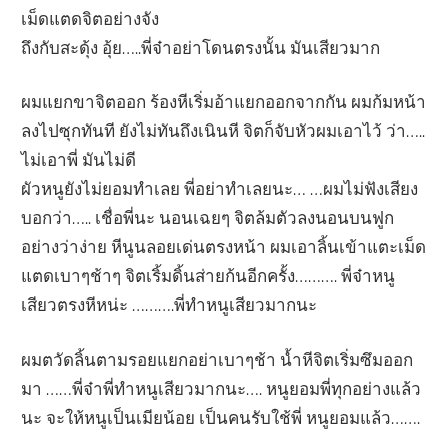
เม็ดแตดจิตอย่างจัง
ถึงกับสะดุ้ง อุ้ย…..พี่จ๋าอย่าโดนตรงนั้น มันเสียวมาก
ผมแยกขาจิตออก ร้องหีเริ่มอ้าแยกออกจากกัน ผมก้มหน้า
ลงไปซุกทันที ยังไม่ทันถึงเนินหี จิตก็จับหัวผมเอาไว้ ว่า…..
ไม่เอาพี่ มันไม่ดี
ผัวหนูยังไม่ยอมทำเลย พี่อย่าทำเลยนะ… …ผมไม่ฟังเสียง
บอกว่า….. เชื่อพี่นะ นอนเฉยๆ จิตล้มตัวลงนอนบนฟูก
อย่างว่าง่าย หีนูนลอยเด่นตรงหน้า ผมเอาลิ้นเข้าแตะเม็ด
แตดเบาๆช้าๆ จิตเริ้มดิ้นส่ายก้นอีกครั้ง………. พี่จ๋าหนู
เสียวตรงหีหน่ะ ……….พี่ทำหนูเสียวมากนะ
ผมตวัดลิ้นตามรอยแยกอย่าเบาๆช้า น้ำหีจิตเริ่มซึมออก
มา ……พี่จ๋าพี่ทำหนูเสียวมากนะ…. หนูยอมพี่ทุกอย่างแล้ว
นะ จะให้หนูเป็นเมียน้อย เป็นคนรับใช้พี่ หนูยอมแล้ว…….