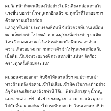
ผมก้มหน้าก้มตาเลียลงไปอย่างไม่ฟังเสียง หล่อนหายใจ
แรงขึ้น บอกว่าน้ำหนูแตกอีกแล้ว ผมดูดน้ำที่ไหลออกมา
ด้วยความเอร็ดอร่อย
แล้วลุกขึ้นเข้าประกบร่องหีทันที จับหัวควยที่บานเหมือน
ดอกเห็ดจ่อเข้าไป กดลำควยลงสู่ร่องหีอย่างช้าๆ จนมิด
โคน จิตกอดเอวผมไว้แน่นหลับตากัดฟันกรอดๆด้วย
ความเสียวอย่างมาก ผมกระเด้าช้าไม่รุนแรงเหมือนกับ
เมื่อคืน เป็นจังหวะอย่างดี กระแทกเข้าแน่นๆ จิตร้อง
ครางทุกครั้งที่ผมกระแทก
ผมถอนควยออกมา จับจิตให้คลานสี่ขา ผมประกบเข้า
ทางด้านหลัง จ่อควยเข้าไปเสียบเข้ามิด เริ่มกระเด้าอย่าง
ถี่ๆ จิตร้องเสียงหลงด้วยท่านี้ โอ้ย…พี่จ๋าเสียวสุดๆ น้ำหนู
แตกอีกแล้ว…พี่จ๋า ผัวจ๋าของหนู..เอาเก่งมาก.. แล้วฟุบลง
ไปกับที่นอน ผมก้มลงไปกระซิบบอกว่า..ไหนเคยแซวพี่ว่า