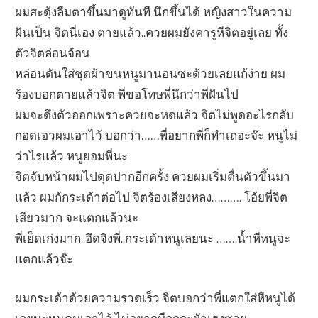
ผมสะดุ้งลืมตาขึ้นมาดูทันที นึกขึ้นได้ หญิงสาวในความ
ฝันเป็น จิตนี่เอง ตายแล้ว..ควยผมยังคารูหีจิตอยู่เลย ทั้ง
ตัวจิตล่อนจ้อน
หล่อนดันใส่ชุดผ้าขนหนูมานอนซะด้วยเลยแก้ง่าย ผม
ร้องบอกตายแล้วจิต พี่ขอโทษพี่นึกว่าพี่ฝันไป
ผมจะดึงตัวออกเพราะควยจะหดแล้ว จิตไม่พูดอะไรกลับ
กอดเอวผมเอาไว้ บอกว่า……พี่อยากพี่ก็ทำเถอะจ๊ะ หนูไม่
ว่าไรแล้ว หนูยอมพี่นะ
จิตจับหน้าผมไปดุดปากอีกครั้ง ควยผมเริ่มตื่นตัวขึ้นมา
แล้ว ผมก้กระเด้าต่อไป จิตร้องเสียงหลง………. โอ้ยพี่จิต
เสียวมาก จะแตกแล้วนะ
พี่เย็ดเก่งมาก..อึดจิงพี่..กระเด้าหนูเลยนะ …….น้ำหีหนูจะ
แตกแล้วจ๊ะ
ผมกระเด้าด้วยความรวดเร็ว จิตบอกว่าพี่แตกใส่หีหนูได้