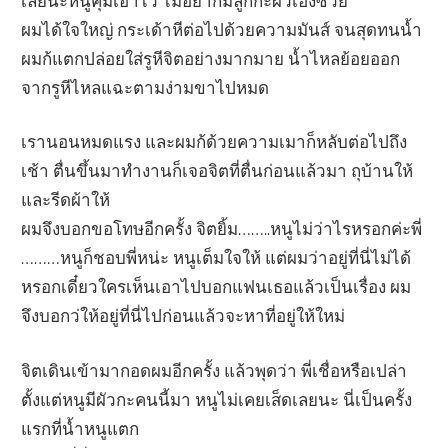
เลยนะหนูคุมเอาไว้ ไม่อยากมีลูกกะผัวเฮงซวย
ผมได้ใจใหญ่ กระเด้าหีต่อไปด้วยความมันส์ จนสุดทนน้ำ
ผมก้แตกปล่อยใส่รูหีจิตอย่างมากมาย น้ำไหลย้อยออก
จากรูหีไหลแฉะตามง่ามขาไปหมด
เรานอนหมดแรง และผมก้ด้วยความเมาก็หลับต่อไปถึง
เช้า ตื่นขึ้นมาทำงานก็เจอจิตที่ตื่นก่อนแล้วมา ถุบ้านให้
และรีดผ้าให้
ผมจึงบอกขอโทษอีกครั้ง จิตยิ้ม……..หนูไม่ว่าไรหรอกค่ะพี่
………หนูก็ชอบพี่หน่ะ หนูเต็มใจให้ แต่ผมว่าอยู่ที่นี่ไม่ได้
หรอกเดี๋ยวใครเห็นเอาไปบอกแฟนเธอแล้วเป็นเรื่อง ผม
จึงบอกว่ให้อยู่ที่นี่ไปก่อนแล้วจะหาที่อยู่ให้ใหม่
จิตเดินเข้ามากอดผมอีกครั้ง แล้วพุดว่า พี่เชื่อหรือเปล่า
ตั้งแต่หนูมีผัวกะคนนี้มา หนูไม่เคยเส็ดเลยนะ นี่เป็นครั้ง
แรกที่น้ำหนูแตก