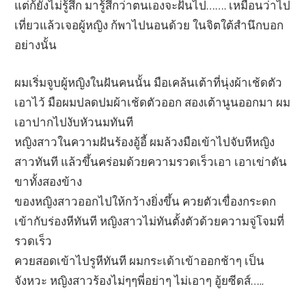
แต่ก้ยังไม่รู้สึก มารู้สึกว่าตนเองจะฝันไป……. เหมือนว่าไป
เที่ยวแล้วเจอผู้หญิง ก้พาไปนอนด้วย ในจิตใต้สำนึกบอก
อย่างนั้น
ผมเริ่มจูบผู้หญิงในฝันคนนั้น มือเคล้นเต้าที่นุ่งผ้าเช้ดตัว
เอาไว้ มือผมปลดปมผ้าเช้ดตัวออก สองเต้านูนออกมา ผม
เอาปากไปงับหัวนมทันที
หญิงสาวในความฝันร้องอู้อี้ ผมล้วงมือเข้าไปจับหีหญิง
สาวทันที แล้วขึ้นคร่อมด้วยความรวดเร็วเอา เอาเข่าดัน
ขาทั้งสองข้าง
ของหญิงสาวออกไปให้กว้างยิ่งขึ้น ควยตัวเขื่องกระดก
เข้ากับร่องหีทันที หญิงสาวไม่ทันตั้งตัวด้วยความจู่โจมที่
รวดเร็ว
ควยสอดเข้าไปรูหีทันที ผมกระเด้าเข้าออกช้าๆ เป็น
จังหวะ หญิงสาวร้องไม่ๆๆพี่อย่าๆ ไม่เอาๆ อู้ยซีดส์…..