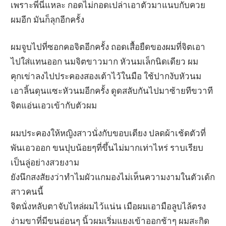
เพราะพี่นี่แหละ กอดไม่กอดเปล่าเอาตัวมาแนบกับควย
ผมอีก มันก็ลุกอีกครั้ง
ผมจูบไปที่ซอกคอจิตอีกครั้ง ถอดเสื้อยืดของผมที่จิตเอา
ไปใส่แทนออก นมจิตขาวมาก หัวนมเล็กนิดเดียว ผม
คุกเข่าลงไปประคองสองเต้าไว้ในมือ ใช้ปากงับหัวนม
เอาลิ้นดุนแซะหัวนมอีกครั้ง ดูดสลับกันไปมาซ้ายทีขวาที
จิตแอ่นเอวเข้ากับตัวผม
ผมประคองให้หญิงสาวนั่งกับขอบเตียง ปลดผ้าเช้ดตัวที่
พันเอวออก ขนปุบน้อยๆที่ขึ้นไม่มากเท่าไหร่ ราบเรียบ
เป็นลู่อย่างสวยงาม
ยังนึกสงสัยงว่าทำไมผัวแกมองไม่เห็นความงามในตัวเด้ก
สาวคนนี้
จิตนั่งหลับตาจับไหล่ผมไว้แน่น เมือผมเอามือลูบไล้ตรง
ง่ามขาที่มีขนอ่อนๆ นิ้วผมเริ่มแยงเข้าออกช้าๆ ผมสะกิด