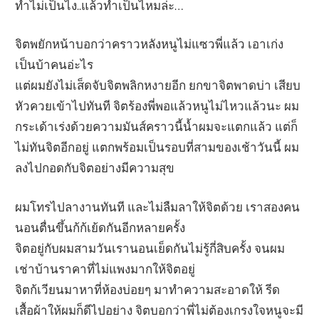
ทำไม่เป็นไง..แล้วทำเป็นไหมล่ะ…
จิตพยักหน้าบอกว่าคราวหลังหนูไม่แซวพี่แล้ว เอาเก่ง
เป็นบ้าคนอ่ะไร
แต่ผมยังไม่เส็ดจับจิตพลิกหงายอีก ยกขาจิตพาดบ่า เสียบ
หัวควยเข้าไปทันที จิตร้องพี่พอแล้วหนูไม่ไหวแล้วนะ ผม
กระเด้าเร่งด้วยความมันส์คราวนี้น้ำผมจะแตกแล้ว แต่ก็
ไม่ทันจิตอีกอยู่ แตกพร้อมเป็นรอบที่สามของเช้าวันนี้ ผม
ลงไปกอดกับจิตอย่างมีความสุข
ผมโทรไปลางานทันที และไม่ลืมลาให้จิตด้วย เราสองคน
นอนตื่นขึ้นก้ก้เย้ดกันอีกหลายครั้ง
จิตอยู่กับผมสามวันเรานอนเย็ดกันไม่รู้กี่สิบครั้ง จนผม
เช่าบ้านราคาที่ไม่แพงมากให้จิตอยู่
จิตก้เวียนมาหาที่ห้องบ่อยๆ มาทำความสะอาดให้ รีด
เสื้อผ้าให้ผมก็ดีไปอย่าง จิตบอกว่าพี่ไม่ต้องเกรงใจหนูจะมี