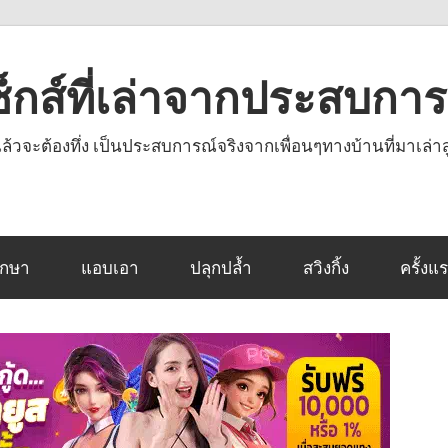
งเซ็กส์ที่เล่าจากประสบกา
านแล้วจะต้องทึ่ง เป็นประสบการณ์จริงจากเพื่อนๆทางบ้านที่มาเล่าส
ึกษา
แอบเอา
ปลุกปล้ำ
สวิงกิ้ง
ครั้งแ