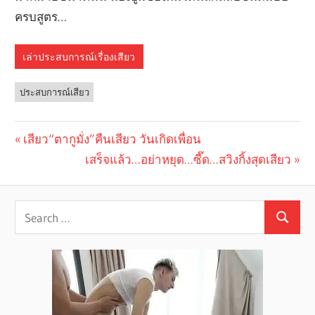
เล่าประสบการณ์เรื่องเสียว
ประสบการณ์เสียว
Previous
เสียว“ตากูมั่ง”คืนเสียว วันเกิดเพื่อน
Post
Post:
Next
เสร็จแล้ว…อย่าหยุด…ซี๊ด…สวิงกิ้งสุดเสียว
navigation
Post: