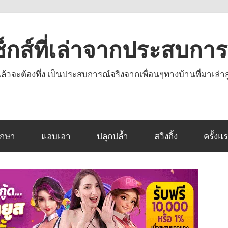
งเซ็กส์ที่เล่าจากประสบกา
านแล้วจะต้องทึ่ง เป็นประสบการณ์จริงจากเพื่อนๆทางบ้านที่มาเล่าส
ึกษา
แอบเอา
ปลุกปล้ำ
สวิงกิ้ง
ครั้งแ