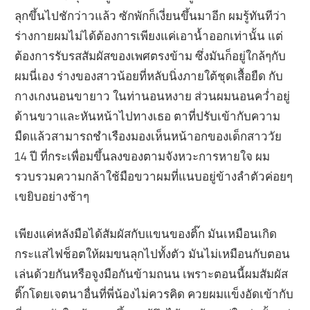
ลุกขึ้นไปชักว่าวแล้ว ซักพักก็เงี่ยนขึ้นมาอีก ผมรู้ทันทีว่า
ร่างกายผมไม่ได้ต้องการเพียงแค่เอาน้ำออกเท่านั้น แต่
ต้องการรับรสสัมผัสของเพศตรงข้าม ซึ่งมันก็อยู่ใกล้ๆกับ
ผมนี่เอง ร่างของสาวน้อยที่หลับนิ่งภายใต้ชุดเสื้อยืด กับ
กางเกงนอนขายาว ในท่านอนหงาย ส่วนผมนอนคว่ำอยู่
ด้านขวาและหันหน้าไปทางเธอ ตาที่ปรับเข้ากับความ
มืดแล้วสามารถชำเรืองมองเห็นหน้าอกของเด็กสาววัย
14 ปี ที่กระเพื่อมขึ้นลงของตามจังหวะการหายใจ ผม
รวบรวมความกล้าใช้มือขวาผมที่แนบอยู่ข้างลำตัวค่อยๆ
เขยิบอย่างช้าๆ
เพียงแค่หลังมือได้สัมผัสกับแขนของติ๊ก มันเหมือนเกิด
กระแสไฟช็อตให้ผมขนลุกไปทั้งตัว มันไม่เหมือนกับตอน
เล่นด้วยกันหรือจูงมือกันข้ามถนน เพราะตอนนี้ผมสัมผัส
ติ๊กโดยเจตนาอื่นที่พี่น้องไม่ควรคิด ควยผมแข็งอัดเข้ากับ