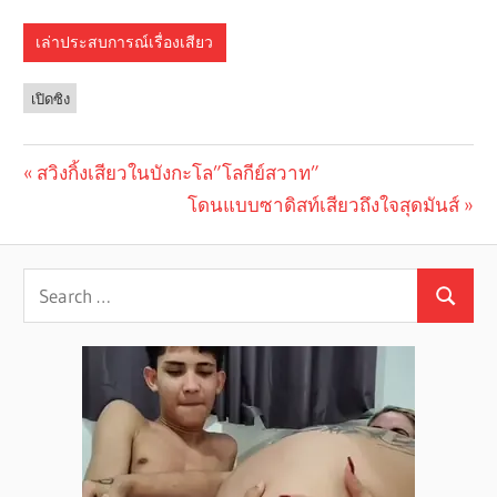
เล่าประสบการณ์เรื่องเสียว
เปิดซิง
Previous
สวิงกิ้งเสียวในบังกะโล”โลกีย์สวาท”
Post
Post:
Next
โดนแบบซาดิสท์เสียวถึงใจสุดมันส์
navigation
Post: