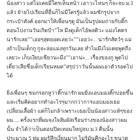
น้องสาว แต่ไม่เคยมีใครเห็นหน้า เอาวะไหนๆ ก็จะจบ ม.3
แล้ว ย้ายไปเรียนที่อื่นก็ไม่มีใครรู้แล้ว ผมชักรูปจาก
กระเป๋าตังค์ ออกมาให้เพื่อนๆดู มันเป็นรูปผมถ่ายกับติ๊ก
ตอนไปงานวันเกิดป้า”โห มึงดูเด็กไอ้พลดิวะ แม่งโคตร
น่ารักเลย””เออๆสุดยอดเลยว่ะ””เออว่ะ… น่ารักสัตว์ๆ แม่
งถ้าเป็นเด็กกู กูจะล่อแม่งทุกวันเลย ทำไมมึงไม่เคยพูดถึง
เลยวะ เก็บเงียบเชียวนะมึง””เอาน่ะ… เรื่องของกู พูดไป
เดี๋ยวเสียชื่อเด็กเรียนหมด”สรุปว่าวันนั้นผมเอาตัวรอดไป
ได้
ยิ่งเพื่อนๆ ชมกรอกหูว่าติ๊กน่ารัก ผมยิ่งแอบมองติ๊กบ่อยขึ้น
และเริ่มคิดอยากทำอะไรๆมากกว่าการแอบมองเธอ
เปลี่ยนเสื้อผ้า แต่ก็ไม่กล้าเพราะเธอเป็นน้องสาวแท้ๆของ
ผม….. ครั้งแรกที่ผมจงใจสัมผัสเรือนร่างของน้องสาวผม
นั้น จำได้ว่าเป็นตอนปิดเทอมใหญ่จบ ม.3 คืนนั้น
ประมาณ 5 ทุ่ม ผมรู้สึกเงี่ยนมาก ไม่รู้มันคึกอะไร ขนาด