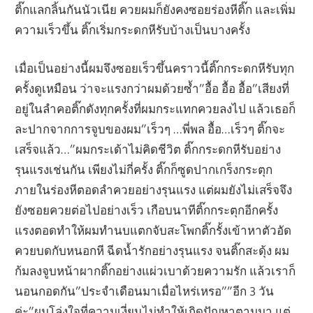
ติ๊กแลกลิ้นกันนัวเนีย ควยผมก็ยังคงซอยร่องหีติ๊ก และเพิ่ม
ความเร็วขึ้น ติ๊กเริ่มกระดกหีรับบ้างเป็นบางครั้ง
เมื่อเป็นอย่างนี้ผมจึงซอยเร็วขึ้นคราวนี้ติ๊กกระดกหีรับทุก
ครั้งดูเหมือน ว่าจะแรงกว่าผมด้วยซ้ำ”อื้อ อื้อ อื้อ”เสียงที่
อยู่ในลำคอติ๊กดังทุกครั้งที่ผมกระแทกควยลงไป แล้วเธอก็
ละปากจากการจูบของผม”เร็วๆ …พี่พล อื้อ…เร็วๆ ติ๊กจะ
เสร็จแล้ว…”ผมกระเด้าไม่คิดชีวิต ติ๊กกระดกหีรับอย่าง
รุนแรงเช่นกัน เพียงไม่กี่ครั้ง ติ๊กก็ซูดปากเกร็งกระตุก
ภายในร่องหีตอดลำควยอย่างรุนแรง แต่ผมยังไม่เสร็จจึง
ยังซอยควยต่อไปอย่างเร็ว เกือบนาทีติ๊กกระตุกอีกครั้ง
แรงตอดทำให้ผมทำนบแตกจับสะโพกติ๊กรั้งเข้าหาตัวอัด
ควยบดกับหนอกหี ฉีดน้ำรักอย่างรุนแรง จนติ๊กสะดุ้ง ผม
ก้มลงจูบหน้าผากติ๊กอย่างแผ่วเบาด้วยความรัก แล้วเราก็
นอนกอดกัน”ประจำเดือนมาเมื่อไหร่เหรอ””อีก 3 วัน
ค่ะ”ผมโล่งใจที่ความเงี่ยนไม่ทำให้เกิดปัญหาตามมา แต่