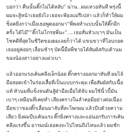
บอกว่า คืนนั้นติ๊กไม่ได้หลับ” น่าน…ผมเหวอทันที พรุ่งนี้
ผมจะสู้หน้าเธอยังไง เธอจะฟ้องแม่รึเปล่า แล้วก็ทำให้ผม
ช็อคยิ่งกว่าเมื่อเธอพูดออกมา”พี่พลทำแบบนั้นให้ติ๊กอีก
ครั้ง ได้ไม๊””ติ๊กไม่โกรธพี่นะ”….. เธอสั่นหัวเบาๆ มันเป็น
โชคดีที่สุดในชีวิตของผมเลยก็ว่าได้ แขนขวาที่โอบกอด
เธออยู่ค่อยๆ เลื่อนช้าๆ บัดนี้มือพี่ชายได้สัมผัสกับเต้านม
ของน้องสาวอย่างแผ่วเบา
แล้วออกแรงเค้นคลึงเล็กน้อย ติ๊กครางออกมาทันที ผมไล้
มือสอดเข้าในร่องเสื้อที่เป็นแบบกระดุม เพื่อสัมผัสกับเนื้อ
แท้ หัวนมที่แข็งจนดันสู้ฝ่ามือเมื่อได้จับ ผมใช้นิ้วบี้มัน
เบาๆ เหมือนที่เคยทำ เสียงครางในลำคอมีอย่างต่อเนื่อง
มือขวาของติ๊กเลื่อนมาจับที่สะโพกผม แล้วบีบด้วยความ
เสียว ยิ่งผมบีบเค้นแรง ติ๊กยิ่งครางและแอ่นอกรับการเค้น
คลึงแรงขึ้น อารมณ์เธอคงจะไปไหนถึงไหนแล้ว ผมชัก