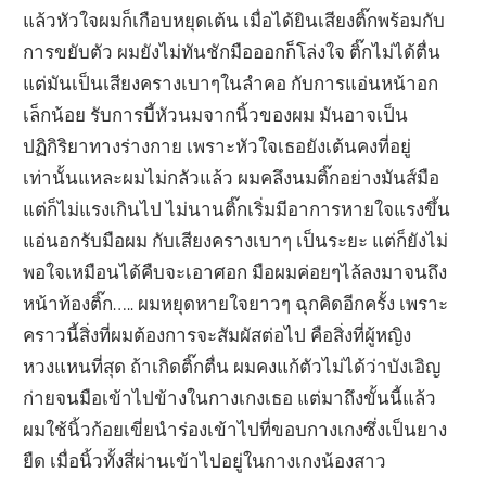
แล้วหัวใจผมก็เกือบหยุดเต้น เมื่อได้ยินเสียงติ๊กพร้อมกับ
การขยับตัว ผมยังไม่ทันชักมือออกก็โล่งใจ ติ๊กไม่ได้ตื่น
แต่มันเป็นเสียงครางเบาๆในลำคอ กับการแอ่นหน้าอก
เล็กน้อย รับการบี้หัวนมจากนิ้วของผม มันอาจเป็น
ปฏิกิริยาทางร่างกาย เพราะหัวใจเธอยังเต้นคงที่อยู่
เท่านั้นแหละผมไม่กลัวแล้ว ผมคลึงนมติ๊กอย่างมันส์มือ
แต่ก็ไม่แรงเกินไป ไม่นานติ๊กเริ่มมีอาการหายใจแรงขึ้น
แอ่นอกรับมือผม กับเสียงครางเบาๆ เป็นระยะ แต่ก็ยังไม่
พอใจเหมือนได้คืบจะเอาศอก มือผมค่อยๆไล้ลงมาจนถึง
หน้าท้องติ๊ก….. ผมหยุดหายใจยาวๆ ฉุกคิดอีกครั้ง เพราะ
คราวนี้สิ่งที่ผมต้องการจะสัมผัสต่อไป คือสิ่งที่ผู้หญิง
หวงแหนที่สุด ถ้าเกิดติ๊กตื่น ผมคงแก้ตัวไม่ได้ว่าบังเอิญ
ก่ายจนมือเข้าไปข้างในกางเกงเธอ แต่มาถึงขั้นนี้แล้ว
ผมใช้นิ้วก้อยเขี่ยนำร่องเข้าไปที่ขอบกางเกงซึ่งเป็นยาง
ยืด เมื่อนิ้วทั้งสี่ผ่านเข้าไปอยู่ในกางเกงน้องสาว