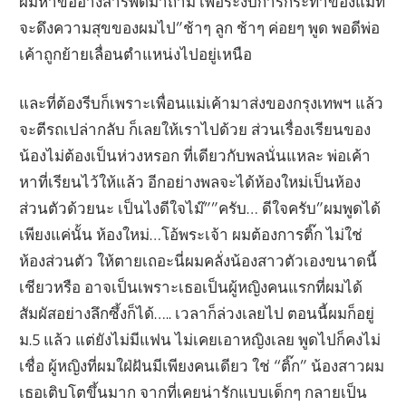
ผมหาข้ออ้างสารพัดมาถาม เพื่อระงับการกระทำของแม่ที่
จะดึงความสุขของผมไป”ช้าๆ ลูก ช้าๆ ค่อยๆ พูด พอดีพ่อ
เค้าถูกย้ายเลื่อนตำแหน่งไปอยู่เหนือ
และที่ต้องรีบก็เพราะเพื่อนแม่เค้ามาส่งของกรุงเทพฯ แล้ว
จะตีรถเปล่ากลับ ก็เลยให้เราไปด้วย ส่วนเรื่องเรียนของ
น้องไม่ต้องเป็นห่วงหรอก ที่เดียวกับพลนั่นแหละ พ่อเค้า
หาที่เรียนไว้ให้แล้ว อีกอย่างพลจะได้ห้องใหม่เป็นห้อง
ส่วนตัวด้วยนะ เป็นไงดีใจไม๊””ครับ… ดีใจครับ”ผมพูดได้
เพียงแค่นั้น ห้องใหม่…โอ้พระเจ้า ผมต้องการติ๊ก ไม่ใช่
ห้องส่วนตัว ให้ตายเถอะนี่ผมคลั่งน้องสาวตัวเองขนาดนี้
เชียวหรือ อาจเป็นเพราะเธอเป็นผู้หญิงคนแรกที่ผมได้
สัมผัสอย่างลึกซึ้งก็ได้….. เวลาก็ล่วงเลยไป ตอนนี้ผมก็อยู่
ม.5 แล้ว แต่ยังไม่มีแฟน ไม่เคยเอาหญิงเลย พูดไปก็คงไม่
เชื่อ ผู้หญิงที่ผมใฝ่ฝันมีเพียงคนเดียว ใช่ “ติ๊ก” น้องสาวผม
เธอเติบโตขึ้นมาก จากที่เคยน่ารักแบบเด็กๆ กลายเป็น