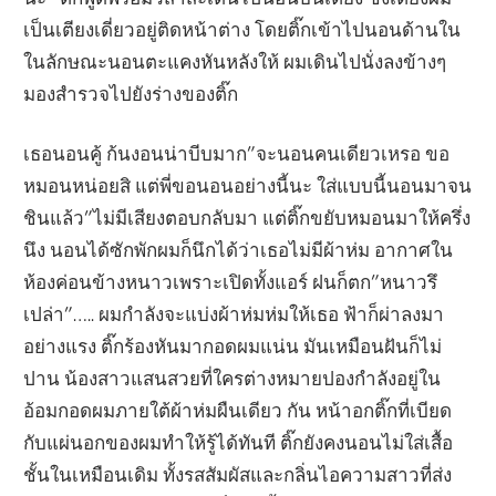
เป็นเตียงเดี่ยวอยู่ติดหน้าต่าง โดยติ๊กเข้าไปนอนด้านใน
ในลักษณะนอนตะแคงหันหลังให้ ผมเดินไปนั่งลงข้างๆ
มองสำรวจไปยังร่างของติ๊ก
เธอนอนคู้ ก้นงอนน่าบีบมาก”จะนอนคนเดียวเหรอ ขอ
หมอนหน่อยสิ แต่พี่ขอนอนอย่างนี้นะ ใส่แบบนี้นอนมาจน
ชินแล้ว”ไม่มีเสียงตอบกลับมา แต่ติ๊กขยับหมอนมาให้ครึ่ง
นึง นอนได้ซักพักผมก็นึกได้ว่าเธอไม่มีผ้าห่ม อากาศใน
ห้องค่อนข้างหนาวเพราะเปิดทั้งแอร์ ฝนก็ตก”หนาวรึ
เปล่า”….. ผมกำลังจะแบ่งผ้าห่มห่มให้เธอ ฟ้าก็ผ่าลงมา
อย่างแรง ติ๊กร้องหันมากอดผมแน่น มันเหมือนฝันก็ไม่
ปาน น้องสาวแสนสวยที่ใครต่างหมายปองกำลังอยู่ใน
อ้อมกอดผมภายใต้ผ้าห่มผืนเดียว กัน หน้าอกติ๊กที่เบียด
กับแผ่นอกของผมทำให้รู้ได้ทันที ติ๊กยังคงนอนไม่ใส่เสื้อ
ชั้นในเหมือนเดิม ทั้งรสสัมผัสและกลิ่นไอความสาวที่ส่ง