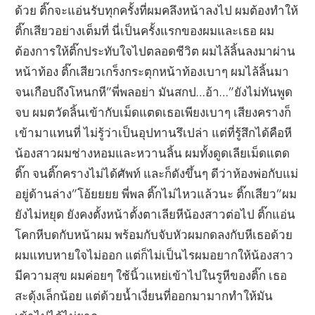
ด้วย ติ๊กจะแอ่นรับทุกครั้งที่ผมคลึงหน้าลงไป ผมต้องทำให้
ติ๊กเสียวอย่างเต็มที่ นี่เป็นครั้งแรกของผมและเธอ ผม
ต้องการให้ติ๊กประทับใจไปตลอดชีวิต ผมไล้ลิ้นลงมาผ่าน
หน้าท้อง ติ๊กเสียวเกร็งกระตุกหน้าท้องเบาๆ ผมไล้ลิ้นมา
จนเกือบถึงโหนกหี”พี่พลอย่า มันสกป…อ้า…”ยังไม่ทันพูด
จบ ผมตวัดลิ้นเข้ากับเม็ดแตดเธอเพียงเบาๆ เสียงครางก็
เข้ามาแทนที่ ไม่รู้ว่าเป็นอุปทานรึเปล่า แต่ที่รู้สึกได้คือหี
น้องสาวผมช่างหอมและหวานลิ้น ผมทั้งดูดเลียเม็ดแตด
ติ๊ก จนติ๊กครางไม่ได้ศัพท์ และก็ดังขึ้นๆ ดีว่าห้องพ่อกับแม่
อยู่ด้านล่าง”โอ้ยยยย พี่พล ติ๊กไม่ไหวแล้วนะ ติ๊กเสียว”ผม
ยังไม่หยุด ยังคงตั้งหน้าตั้งตาเลียหีน้องสาวต่อไป ติ๊กแอ่น
โคกหีบดกับหน้าผม พร้อมกับจับหัวผมกดลงกับหีเธอด้วย
ผมแทบหายใจไม่ออก แต่ก็ไม่เป็นไรผมอยากให้น้องสาว
มีความสุข ผมค่อยๆ ใช้นิ้วแหย่เข้าไปในรูหีของติ๊ก เธอ
สะดุ้งเล็กน้อย แต่ด้วยน้ำเงี่ยนที่ออกมามากทำให้มัน