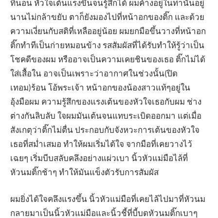
ที่นอน หัวใจเต้นแรงขึ้นจนรู้สึกได้ ผมค้างอยู่ในท่านั้นอยู่
นานไม่กล้าขยับ ตาก็ยังมองไปที่หน้าอกของติ๊ก และด้วย
ความเงี่ยนกับสติที่เหลืออยู่น้อย ผมยกมือขึ้นวางที่หน้าอก
ติ๊กทำทีเป็นก่ายหมอนข้าง รสสัมผัสที่ได้รับทำให้รู้ว่าเป็น
โชคดีของผม หรืออาจเป็นความเคยชินของเธอ ติ๊กไม่ได้
ใส่เสื้อใน อาจเป็นเพราะว่าอากาศในช่วงนั้น(ปิด
เทอม)ร้อน โอ้พระเจ้า หน้าอกของน้องสาวแท้ๆอยู่ใน
อุ้งมือผม ความรู้สึกของแรงเต้นของหัวใจเธอกับผม ช่าง
ต่างกันลิบลับ ใจผมมันเต้นจนแทบระเบิดออกมา แต่เมื่อ
สังเกตุว่าติ๊กไม่ตื่น ประกอบกับจังหวะการเต้นของหัวใจ
เธอที่สม่ำเสมอ ทำให้ผมเริ่มได้ใจ จากมือที่เคยวางไว้
เฉยๆ เริ่มบีบสลับคลึงอย่างแผ่วเบา นิ้วหัวแม่มือไล้ที่
หัวนมติ๊กช้าๆ ทำให้มันแข็งตัวรับการสัมผัส
ผมยิ่งได้ใจคลึงแรงขึ้น นิ้วหัวแม่มือที่เคยไล้ไปมาที่หัวนม
กลายมาเป็นนิ้วหัวแม่มือและนิ้วชี้ที่บี้บดหัวนมติ๊กเบาๆ