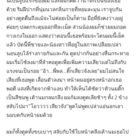
นี่เป็นจูบแรกของผม และผมก็คิดว่าน่าจะเป็นของเธอ
ด้วย ริมฝีปากที่นุ่มนวลกลิ่นกายที่หอมละมุน เราจูบกัน
อย่างดูดดื่มถึงแม้จะไม่ค่อยเป็นก็ตาม มือที่ยังคงว่างอยู่
ค่อยๆ ปลดกระดุมออกทีละเม็ด ส่วนน้องผมก็ช่วยผมถอด
กางเกงในออก แสดงว่าตอนนี้เธอพร้อมจะโดนผมนี้เย็ด
แล้ว บัดนี้พี่ชายและน้องสาวที่อยู่ในสภาพเปลือยเปล่า
นอนลูบไล้ร่างกายกันและกัน ดูดปากกันอย่างหื่นกระหาย
ผมเริ่มไซ้ลงมาที่ลำคอดูดเพื่อเพิ่มความเสียวแต่ไม่ถึงกับ
แรงจนเป็นรอย “อ้า…พี่พล…ติ๊กเสียวจังเลย”ผมไม่สนใจ
เสียงที่เธอพูด เลื่อนตัวลงมา หน้าผมอยู่ตรงหน้าอกเธอ
พอดี แสงที่เกิดจากฟ้าแลบ ทำให้เห็นได้ชัดว่าหัวนมติ๊ก
เป็นสีชมพู เต้านมกลมกลึง ผมก้มลงดูดเลียช้าๆ ทั้ง 2 ข้าง
สลับไปมา”โอวววว เสียวจัง”พูดไม่พูดเปล่าแอ่นอกเอา
นมบดกับหน้าผมด้วย
ผมก็ทั้งดูดทั้งขบเบาๆ สลับกับใช้ใบหน้าคลึงเต้านมเธอไป