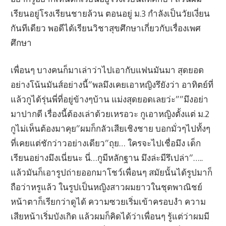
เรียนอยู่โรงเรียนชายล้วน ตอนอยู่ ม.3 กำลังเป็นวัยเงี่ยน
กันทีเดียว พอดีได้เรียนวิชาสุขศึกษาเกี่ยวกับเรื่องเพศ
ศึกษา
เพื่อนๆ บางคนก็มาเล่าว่าไปเอากับแฟนมันมา สุดยอด
อย่างโน้นมันส์อย่างนี้”พลมึงเคยเอาหญิงรึยังว่า อาทิตย์ที่
แล้วกูได้รุ่นพี่ที่อยู่ข้างๆบ้าน แม่งสุดยอดเลยว่ะ””มึงอย่า
มาปากดี เรื่องนี้ต้องเล่าด้วยเหรอวะ กูเอาหญิงตั้งแต่ ม.2
กูไม่เห็นต้องมาคุย”ผมก็กลัวเสียเชิงชาย บอกมั่วๆไปทั้งๆ
ที่เคยแต่ชักว่าวอย่างเดียว”ถุย… ใครจะไปเชื่อมึง เด็ก
เรียนอย่างมึงเนี่ยนะ นี่…กูมีหลักฐาน มึงล่ะมีรึเปล่า”…..
แล้วมันก็เอารูปถ่ายออกมาโชว์เพื่อนๆ สมัยนั้นได้รูปมาก็
ถือว่าหรูแล้ว ในรูปเป็นหญิงสาวผมยาวในชุดพาณิชย์
หน้าตาก็เรียกว่าดูได้ ความซวยเริ่มเข้าครอบงำ ความ
เสียหน้าเริ่มบังเกิด แล้วผมก็คิดได้ว่าเพื่อนๆ รู้แต่ว่าผมมี