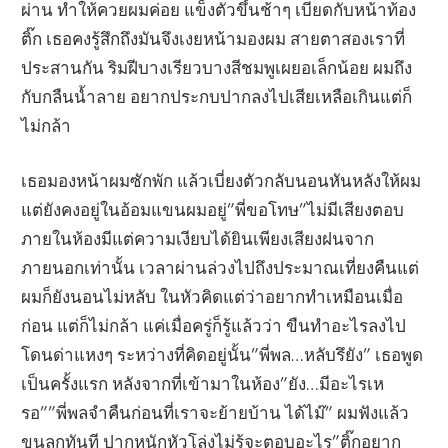
ผ่าน ทำให้ควยผมค่อย แข็งตัวขึ้นช้าๆ เบียดกับหน้าท้อง
ติ๊ก เธอคงรู้สึกถึงมันจึงเงยหน้ามองผม สายตาสองเราที่
ประสานกัน ริมฝีบางเรียวบางสีชมพูเผยอเล็กน้อย ผมถึง
กับกลืนน้ำลาย อยากประกบปากลงไปเสียเหลือเกินแต่ก็
ไม่กล้า
เธอมองหน้าผมซักพัก แล้วเบี่ยงตัวกลับนอนหันหลังให้ผม
แต่ยังคงอยู่ในอ้อมแขนผมอยู่”พี่ขอโทษ”ไม่มีเสียงตอบ
ภายในห้องมีแต่ความเงียบได้ยินเพียงเสียงฝนจาก
ภายนอกเท่านั้น เวลาผ่านล่วงไปถึงประมาณเที่ยงคืนแต่
ผมก็ยังนอนไม่หลับ ในหัวคิดแต่ว่าอยากทำเหมือนเมื่อ
ก่อน แต่ก็ไม่กล้า แค่เมื่อครู่ก็รู้แล้วว่า ขืนทำอะไรลงไป
โดนด่าแหงๆ ระหว่างที่คิดอยู่นั้น”พี่พล…หลับรึยัง” เธอพูด
เป็นครั้งแรก หลังจากที่เข้ามาในห้อง”ยัง…มีอะไรเห
รอ””พี่พลจำคืนก่อนที่เราจะย้ายบ้าน ได้ไม๊” ผมฟังแล้ว
ขนลุกทันที ปากหนักหัวโล่งไม่รู้จะตอบอะไร”ติ๊กอยาก