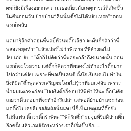
ผมก็ยังมีเรื่องอยากจะถามเธอเกี่ยวกับเหตุการณ์ที่เกิดขึ้น
ในคืนก่อนวัน ย้ายบ้าน”คืนนั้นติ๊กไม่ได้หลับเหรอ””ตอน
แรกก็หลับ
แต่มารู้สึกตัวตอนพี่พลบี้หัวนมติ๊กเสียว จะตื่นก็กลัวว่าพี่
พลจะหยุดทำ””แล้วเปอร์ไม่ว่าพี่เหรอ ที่พี่ล้วงลงไป
จับ..เอ่อ..จับ..””ติ๊กก็ไม่คิดว่าพี่พลจะกล้าถึงขนาดนั้น ตอน
แรกก็จะโวยวาย แต่ติ๊กก็คิดว่าพี่พลคงไม่ทำอะไรติ๊กมาก
ไปกว่าแค่จับ เพราะพี่พลเป็นคนดี ตั้งใจเรียนคงไม่ทำใน
สิ่งที่ผิด”ติ๊กพูดสรรเสริญผมโดยไม่รู้ว่าที่ผมแค่จับ เพราะ
น้ำผมแตกซะก่อน”ใจจริงติ๊กก็ชอบให้พี่ทำให้นะ ติ๊กยังคิด
เลยว่าคืนต่อมาพี่จะทำอีกรึเปล่า แต่พอดีย้ายบ้านซะก่อน
แต่ติ๊กไม่เคยลืมรสสัมผัสนั้นเลย นี่ก็เป็นเหตุผมที่ติ๊กยัง
ไม่มีแฟน ติ๊กว่าติ๊กรักพี่พล””พี่ก็รักติ๊ก”ผมจูบที่ริมฝีปากติ๊ก
อีกครั้ง แล้วเกมส์รักระหว่างเราก็เริ่มขึ้นอีก…..