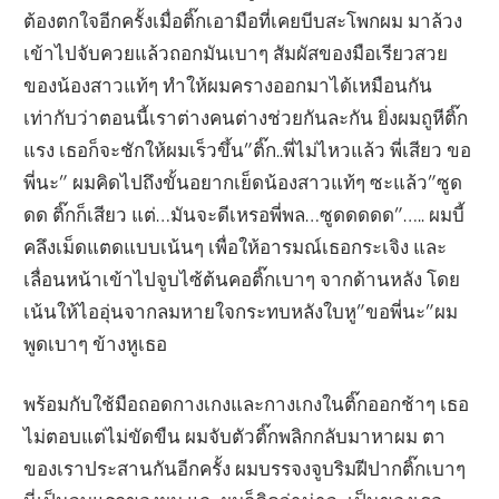
ต้องตกใจอีกครั้งเมื่อติ๊กเอามือที่เคยบีบสะโพกผม มาล้วง
เข้าไปจับควยแล้วถอกมันเบาๆ สัมผัสของมือเรียวสวย
ของน้องสาวแท้ๆ ทำให้ผมครางออกมาได้เหมือนกัน
เท่ากับว่าตอนนี้เราต่างคนต่างช่วยกันละกัน ยิ่งผมถูหีติ๊ก
แรง เธอก็จะชักให้ผมเร็วขึ้น”ติ๊ก..พี่ไม่ไหวแล้ว พี่เสียว ขอ
พี่นะ” ผมคิดไปถึงขั้นอยากเย็ดน้องสาวแท้ๆ ซะแล้ว”ซูด
ดด ติ๊กก็เสียว แต่…มันจะดีเหรอพี่พล…ซูดดดดด”….. ผมบี้
คลึงเม็ดแตดแบบเน้นๆ เพื่อให้อารมณ์เธอกระเจิง และ
เลื่อนหน้าเข้าไปจูบไซ้ต้นคอติ๊กเบาๆ จากด้านหลัง โดย
เน้นให้ไออุ่นจากลมหายใจกระทบหลังใบหู”ขอพี่นะ”ผม
พูดเบาๆ ข้างหูเธอ
พร้อมกับใช้มือถอดกางเกงและกางเกงในติ๊กออกช้าๆ เธอ
ไม่ตอบแต่ไม่ขัดขืน ผมจับตัวติ๊กพลิกกลับมาหาผม ตา
ของเราประสานกันอีกครั้ง ผมบรรจงจูบริมฝีปากติ๊กเบาๆ