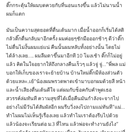
ติ๊กกระตุ้นให้ผมบดควยกับที่นอนแรงขึ้น แล้วไม่นานน้ำ
ผมก็แตก
มันเป็นความสุดยอดที่ตื่นเต้นมาก เมื่อน้ำออกก็เริ่มได้สติ
กลัวติ๊กตื่นกลับมาอีกครั้ง ผมค่อยๆชักมือออกช้าๆ ดีว่าติ๊ก
ไม่ตื่นไม่งั้นผมแย่แน่ คืนนั้นผมหลับทั้งอย่างนั้น โดยไม่
ได้ล้างเลย….. ผมลืมตาขึ้นมาอีกที 10 โมงเช้า ติ๊กก็ไม่อยู่
แล้ว คิดในใจอยากให้ถึงกลางคืนเร็วๆ แล้วจู่ จู่…”พี่พล แม่
บอกให้เก็บของเราจะย้ายบ้าน บ้านใหม่ติ๊กมีห้องส่วนตัว
ด้วยแหละ..เย้”น้องผมพรวดพาดเข้ามาบอกผมด้วยสี หน้า
และน้ำเสียงตื่นเต้นดีใจ แต่ผมกับช็อคกับคำพูดเธอ
สวรรค์ล่มทันที ความสุขที่ได้เมื่อคืนมันกำลังจะจากไป
อย่างไม่มีวันได้สัมผัสอีก ผมรีบวิ่งลงไปถามแม่ทันที”แม่…
ทำไมผมไม่เห็นรู้เรื่องเลย แล้วทำไมเราต้องรีบไปด้วย
แล้วน้องจะเรียนต่อ ม.3 ที่ไหน แล้วพ่อจะทำงานยังไง”