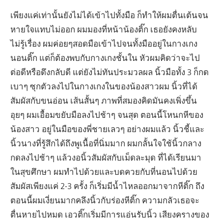
เพียงแค่เท่านั้นยังไม่ได้เข้าไปทั้งมือ ก็ทำให้ผมตื่นเต้นจน
หายใจแทบไม่ออก ผมมองที่หน้าน้องติ๊ก เธอยังคงหลับ
ไม่รู้เรื่อง ผมค่อยๆสอดมือเข้าไปจนทั้งมืออยู่ในกางเกง
นอนติ๊ก แต่ก็ต้องพบกับกางเกงชั้นใน หัวผมคิดว่าจะไป
ต่อดีหรือดึงกลับดี แต่ยังไม่ทันประมวลผล นิ้วมือทั้ง 3 ก็กด
เบาๆ ซุกตัวลงไปในกางเกงในของน้องสาวผม นิ้วที่ได้
สัมผัสกับขนอ่อน เส้นสั้นๆ ภาพที่สมองคิดมันคงเพิ่งขึ้น
อุยๆ ผมเอื้อมขยับมือลงไปช้าๆ จนสุด ตอนนี้โหนกหีของ
น้องสาว อยู่ในมือของพี่ชายเลวๆ อย่างผมแล้ว นิ้วชี้และ
นิ้วนางที่รู้สึกได้ถึงพูเนื้อที่นิ่มมาก ผมกลั้นใจใช้นิ้วกลาง
กดลงไปช้าๆ แล้วงอนิ้วสัมผัสกับเม็ดละมุด ที่ได้เรียนมา
ในสุขศึกษา ผมทำไปด้วยและบดควยกับที่นอนไปด้วย
สัมผัสเพียงแค่ 2-3 ครั้ง ก็เริ่มมีน้ำไหลออกมาจากหีติ๊ก ถึง
ตอนนี้ผมเงี่ยนมากคลึงนิ้วกับร่องหีติ๊ก ความกลัวเธอจะ
ตื่นหายไปหมด เอวติ๊กเริ่มมีการแอ่นรับนิ้ว เสียงครางของ