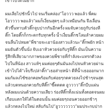
เข้าไปได้ไม่ยาก
ผมเลียไปชักนิ้วไป จนเริ่มคล่อง”โอววว พอแล้ว พี่คม
โอวววว พอแล้ว”ผมก็เงี่ยนสุดๆ แล้วเหมือนกัน จึงเลื่อน
ตัวขึ้นทาบตัวติ๊กจูบปากกันอีกครั้ง ผมจับควยถูกับร่องหี
ติ๊ก โดยติ๊กก็กระดกรับทุกครั้ง น้ำเงี่ยนติ๊กชโลมลำควยผม
จนลื่นไปหมด”พี่ชายจะเอาน้องสาวแล้วนะ”ติ๊กพยัก หน้า
ผมยันตัวขึ้นนั่ง จับเอาหัวควยจ่อกับรูหีติ๊ก มันเป็นความ
รู้สึกที่เสียวมากภาพของควยพี่ชายที่กำลังจะแทรกตัวลง
ไปในหีน้อง สาวแท้ๆ ผมค่อยๆดันมันลงไปจนหัวควยผ่าน
เข้าไปได้”เจ็บรึเปล่าติ๊ก”เธอส่ายหน้า ดีที่น้ำเธอออกมาก
ผมก้มลงไซ้ซอกคอพร้อมกับค่อยๆกดควยลงไปช้าๆจนสุด
แล้วบดหนอกควยกับหีติ๊ก“ซี๊ดดดด อูวววว”ติ๊กบีบแผ่น
หลังผมแน่นด้วยความเสียว ร่องหีติ๊กทั้งแน่นทั้งตอดจนผม
เกือบแตกให้ได้ในตอนนั้น ผมค่อยๆถอนควยออกช้าๆ
แล้วกดลงไปใหม่ สลับกันไป”อูววววววว”ผมประกบปาก