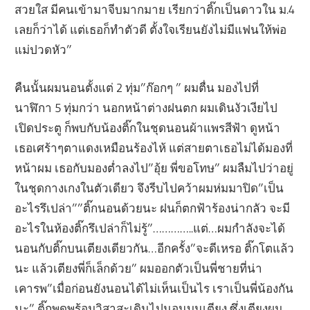
สวยใส มีคนเข้ามาจีบมากมาย เรียกว่าติ๊กเป็นดาวใน ม.4
เลยก็ว่าได้ แต่เธอก็ทำตัวดี ตั้งใจเรียนยังไม่มีแฟนให้พ่อ
แม่ปวดหัว”
คืนนั้นผมนอนตั้งแต่ 2 ทุ่ม”ก๊อกๆ ” ผมตื่น มองไปที่
นาฬิกา 5 ทุ่มกว่า นอกหน้าต่างฝนตก ผมเดินงัวเงียไป
เปิดประตู ก็พบกับน้องติ๊กในชุดนอนผ้าแพรสีฟ้า ดูหน้า
เธอเศร้าๆตาแดงเหมือนร้องไห้ แต่สายตาเธอไม่ได้มองที่
หน้าผม เธอกับมองต่ำลงไป”อุ้ย พี่ขอโทษ” ผมลืมไปว่าอยู่
ในชุดกางเกงในตัวเดียว จึงรีบไปคว้าผมห่มมาปิด”เป็น
อะไรรึเปล่า””ติ๊กนอนด้วยนะ ฝนก็ตกฟ้าร้องน่ากลัว จะมี
อะไรในห้องติ๊กรึเปล่าก็ไม่รู้”…………..แต่…ผมกำลังจะได้
นอนกับติ๊กบนเตียงเดียวกัน…อีกครั้ง”จะดีเหรอ ติ๊กโตแล้ว
นะ แล้วเตียงพี่ก็เล็กด้วย” ผมออกตัวเป็นพี่ชายที่น่า
เคารพ”เมื่อก่อนยังนอนได้ไม่เห็นเป็นไร เราเป็นพี่น้องกัน
นะ” ติ๊กพูดพร้อมวิสาสะเดินไปนอนบนเตียง ซึ่งเตียงผม