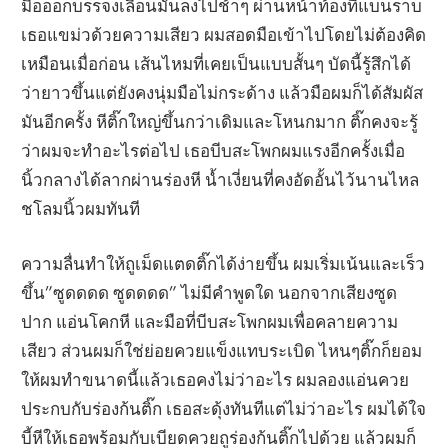
มือออกบรรจงเลื่อนมันลงไปช้าๆ ผ่านหน้าท้องที่แบนราบ
เธอแขม่วด้วยความเสียว ผมสอดมือเข้าไปโดยไม่ต้องคิด
เหมือนเมื่อก่อน เส้นไหมที่เคยเป็นแบบสั้นๆ บัดนี้รู้สึกได้
ว่ายาวขึ้นแต่ยังคงนุ่มมือไม่กระด้าง แล้วมือผมก็ได้สัมผัส
มันอีกครั้ง หีติ๊กใหญ่ขึ้นกว่าเดิมและโหนกมาก ติ๊กคงจะรู้
ว่าผมจะทำอะไรต่อไป เธอบีบสะโพกผมแรงอีกครั้งเมื่อ
นิ้วกลางได้ลากผ่านร่องหี น้ำเงี่ยนที่คงอัดอั้นไว้นานไหล
ชโลมนิ้วผมทันที
ความลื่นทำให้ถูเม็ดแตดติ๊กได้ง่ายขึ้น ผมเริ่มเน้นและเร็ว
ขึ้น”ซูดดดด ซูดดดด” ไม่มีคำพูดใด นอกจากเสียงซูด
ปาก แอ่นโคกหี และมือที่บีบสะโพกผมเพื่อคลายความ
เสียว ส่วนผมก็ใช่ย่อยควยแข็งแทบระเบิด ไหนๆติ๊กก็ยอม
ให้ผมทำขนาดนี้แล้วเธอคงไม่ว่าอะไร ผมลองแอ่นควย
ประกบกับร่องก้นติ๊ก เธอสะดุ้งทันทีแต่ไม่ว่าอะไร ผมได้ใจ
บี้หีให้เธอพร้อมกับเบียดควยถูร่องก้นติ๊กไปด้วย แล้วผมก็