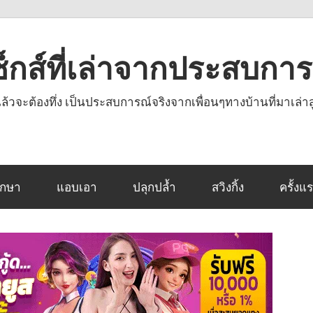
งเซ็กส์ที่เล่าจากประสบกา
านแล้วจะต้องทึ่ง เป็นประสบการณ์จริงจากเพื่อนๆทางบ้านที่มาเล่าส
ึกษา
แอบเอา
ปลุกปล้ำ
สวิงกิ้ง
ครั้งแ