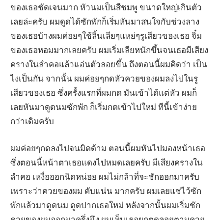
ของเธอชัดเจนมาก หัวนมเป็นสีชมพู ขนาดใหญ่เกินตัว
เลยล่ะครับ ผมดูดได้ซักพักก็เริ่มหันมาสนใจกับช่วงลาง
ของเธอบ้างผมค่อยๆใช้ลิ้นเลียๆแหย่ๆรูเสียวของเธอ จิ๋ม
ของเธอหอมมากเลยครับ ผมเริ่มเลียหนักขึ้นจนเธอมีเสียง
ครางในลำคอแล้วแอ่นตัวลอยขึ้น ถึงตอนนี้ผมคิดว่า เป็น
ไงเป็นกัน จากนั้น ผมค่อยๆกดหัวควยของผมลงไปในรู
เสียวของเธอ ซึ่งครั้งแรกที่ผมกด มันเข้าได้แต่หัว ผมก็
เลยหันมาดูดนมซักพัก ก็เริ่มกดเข้าไปใหม่ ทีนี้เข้าง่าย
กว่าเดิมครับ
ผมค่อยๆกดลงไปจนมิดด้าม ตอนนี้ผมหันไปมองหน้าเธอ
ซึ่งตอนนี้หน้าตาเธอแดงไปหมดเลยครับ มีเสียงครางใน
ลำคอ เหงื่อออกนิดหน่อย ผมไม่กล้าที่จะชักออกมาครับ
เพราะว่าควยของผม คับแน่น มากครับ ผมเลยแช่ไว้ซัก
พักแล้วมาดูดนม ดูดปากเธอใหม่ หลังจากนั้นผมเริ่มชัก
ควยของผมออกมาครึ่งนึง ผมเห็นเธอยกตูดลอยตามควย