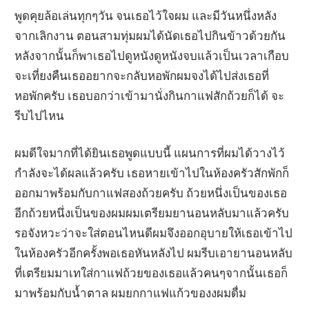
พูดคุยล้อเล่นทุกๆวัน จนเธอไว้ใจผม และมีวันหนึ่งหลัง
จากเลิกงาน ตอนสามทุ่มผมได้นัดเธอไปกินข้าวด้วยกัน
หลังจากนั้นก็พาเธอไปดูหนังดูหนังจบแล้วเป็นเวลาเกือบ
จะเที่ยงคืนเธออยากจะกลับหอพักผมจงได้ไปส่งเธอที่
หอพักครับ เธอบอกว่าเข้ามานั่งกินกาแฟสักถ้วยก็ได้ จะ
รีบไปไหน
ผมดีใจมากที่ได้ยินเธอพูดแบบนี้ แผนการที่ผมได้วางไว้
กำลังจะได้ผลแล้วครับ เธอหายเข้าไปในห้องครัวสักพักก็
ออกมาพร้อมกับกาแฟสองถ้วยครับ ถ้วยหนึ่งเป็นของเธอ
อีกถ้วยหนึ่งเป็นของผมผมเตรียมยานอนหลับมาแล้วครับ
รอจังหวะว่าจะใส่ตอนไหนดีผมจึงออกอุบายให้เธอเข้าไป
ในห้องครัวอีกครั้งพอเธอหันหลังไป ผมรีบเอายานอนหลับ
ที่เตรียมมาเทใส่กาแฟถ้วยของเธอแล้วคนๆจากนั้นเธอก็
มาพร้อมกับน้ำตาล ผมยกกาแฟแก้วของงผมดื่ม