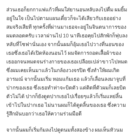
ส่วนเธอก็ยกกาแฟแก้วที่ผมใส่ยานอนหลับลงไปดื่ม ผมยิ้ม
อยู่ในใจ เป็นไปตามแผนเดี๋ยวก็จะได้เสียวกับเธออย่าง
สมจริงเสียที ทุกครั้งที่ผ่านมาเธอจะอยู่ในจินตนาการของ
ผมตลอดครับ เวลาผ่านไป 10 นาทีเธอคุยไปสักพักก็ฟุบลง
หลับที่โซฟานั่นเอง จากนั้นผมก็อุ้มเธอไปวางที่นอนของ
เธอซึ่งเธอได้เปิดห้องนอนไว้ ผมจัดการถอดเสื้อผ้าของ
เธออกจนหมดจนร่างกายของเธอเปลือยเปล่าขาวไปหมด
ซึ่งผมเคยเห็นมาแล้วในกล้องวงจรปิด ซึ่งทำให้ผมเกิด
อารมณ์ จากนั้นมเริ่ม หอมแก้มเธอ แล้วก็เลื่อนลงมาจูบที่
ปากของเธอ ซึ่งเธอทำท่าจะบิดตัว แต่ติดที่ตัวผมก็เลยบิด
ตัวไม่ได้ ปากก็ยังดูดปากเธอไปเรื่อยๆแล้วก็เริ่มแหย่ลิ้น
เข้าไปในปากเธอ ไม่นานผมก็ได้ดูดลิ้นของเธอ ซึ่งความ
รู้สึกมันบอกว่าเธอให้ความร่วมมือดี
จากนั้นผมก็เริ่มก้มลงไปดูดนมทั้งสองข้าง ผมเห็นหัวนม