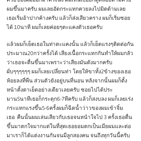
ผมขึ้นมาครับ ผมเลยอัดกระแทกควยลงไปมิดด้ามเลย
เธอเริ่มอ้าปากค้างครับ แล้วก็ส่งเสียวคราง ผมก็เริ่มซอย
ได้ 10นาที ผมก็เลยค่อยๆตะแคงตัวเธอครับ
แล้วผมก็เย็ดเธอในท่าตะแคงนั้น แล้วก็เย็ดแรงๆติดต่อกัน
ประมาณ20กว่าครั้งได้ เสียงเนื้อกระแทกกันทำให้ผมกลัว
ว่าเธอจะตื่นขึ้นมาเพราะว่าเสียงมันดังมากครับ
ผั่บๆๆๆๆๆๆ ผมก็เลยเปลี่ยนท่า โดยให้ขาทั้ง2ข้างของเธอ
ห้อยลงที่พืน ส่วนตัวยังอยู่บนที่นอน หลังจากนั้นผมก็ตั้ง
หน้าตั้งตาเย็ดอย่างเดียวเลยครับ ซอยไปได้ประ
มาน5นาทีเธอก็กระตุก6-7ทีครับ แล้วก็สงบลง ผมก็เลยเร่ง
กระแทกแรงขึ้น5-6ครั้งผมก็ฉีดน้ำว่าวของผมเข้าจิ๋ม
เธอ คืนนั้นผมเล่นเสียวกับเธอจนหนำใจไป 3 ครั้งเธอตื่น
ขึ้นมาตกใจมากแต่ในที่สุดเธอยอมตกเป็นเมียผมและต่อ
มาเราก็ได้แต่งงานกันจนมีลูกสองคน จนถึงทุกวันนี้ครับ