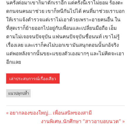
นครั้งต่อมาเขาก็มาดักเราอีก แต่ครั้งนี้เราไม่ยอม ร้องตะ
ดกนจนคนมาช่วย เขาก็หนีกันไปได้ คนที่มาช่วยเราบอก
ให้เราแจ้งตำรวจแต่เราไม่เอาด้วยเพราะอายคนอื่น ใน
ที่สุดเราก็ย้ายออกไปอยู่กับเพื่อนและเปลี่ยนมือถือ เอ็ม
ตามไม่เจอจนปัจจุบัน แฟนคนปัจจุบันชื่อนนท์ เขาไม่รู้
เรื่องเลย และเราก็คงไม่บอกเขามันสนุกตอนนั้นกอ้จริง
แต่พอหลังจากนั้นขยะแขยงตัวเองมากๆ และไม่คิดจะเอา
อีกแลย
เล่าประสบการณ์เรื่องเสียว
แนวปลุกปล้ำ
Previous
อยากลองของใหญ่… เพื่อนสนิทของสามี
Post
Post:
Next
งานพิเศษ..นักศึกษา ”สาวอาบอบนวด”
Post: