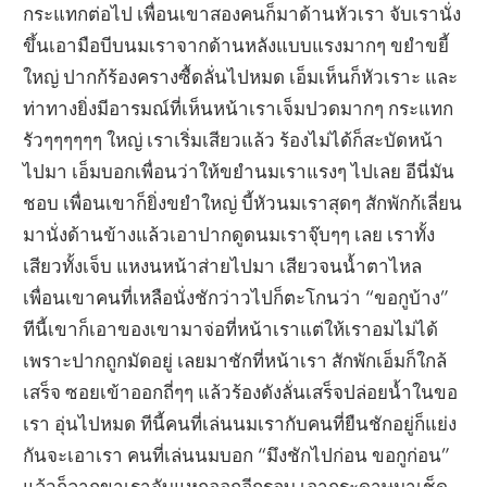
กระแทกต่อไป เพื่อนเขาสองคนก็มาด้านหัวเรา จับเรานั่ง
ขึ้นเอามือบีบนมเราจากด้านหลังแบบแรงมากๆ ขยำขยี้
ใหญ่ ปากก้ร้องครางซื้ดลั่นไปหมด เอ็มเห็นก็หัวเราะ และ
ท่าทางยิ่งมีอารมณ์ที่เห็นหน้าเราเจ็มปวดมากๆ กระแทก
รัวๆๆๆๆๆๆ ใหญ่ เราเริ่มเสียวแล้ว ร้องไม่ได้ก็สะบัดหน้า
ไปมา เอ็มบอกเพื่อนว่าให้ขยำนมเราแรงๆ ไปเลย อีนี่มัน
ชอบ เพื่อนเขาก็ยิ่งขยำใหญ่ บี้หัวนมเราสุดๆ สักพักก้เลี่ยน
มานั่งด้านข้างแล้วเอาปากดูดนมเราจุ๊บๆๆ เลย เราทั้ง
เสียวทั้งเจ็บ แหงนหน้าส่ายไปมา เสียวจนน้ำตาไหล
เพื่อนเขาคนที่เหลือนั่งชักว่าวไปก็ตะโกนว่า “ขอกูบ้าง”
ทีนี้เขาก็เอาของเขามาจ่อที่หน้าเราแต่ให้เราอมไม่ได้
เพราะปากถูกมัดอยู่ เลยมาชักที่หน้าเรา สักพักเอ็มก็ใกล้
เสร็จ ซอยเข้าออกถี่ๆๆ แล้วร้องดังลั่นเสร็จปล่อยน้ำในขอ
เรา อุ่นไปหมด ทีนี้คนที่เล่นนมเรากับคนที่ยืนชักอยู่ก็แย่ง
กันจะเอาเรา คนที่เล่นนมบอก “มึงชักไปก่อน ขอกูก่อน”
แล้วก็ลากขาเราจับแหกออกอีกรอบ เอากระดาษมาเช็ด