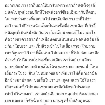
อยากเจอเรา เราก็บอกให้มารับเพราะเรากำลังเซ็งๆ เอ็
มนัดไปดูหนังรอบดึกที่โรงหนังอาร์ซีเอ เอ็มมารับที่คอน
โด ระหว่างทางก็คุยกะนไป เขาจับมือเรา เราก็ไม่ว่า
อะไร พอไปถึงรงหนัง เอ็มเป็นคนซื้อตั๋ง เขาเลือกที่เก้าอี้
หลังสุดที่เป้นที่นั่งติดกัน เราก็งงเล็กน้อยแต่ก็ไม่ว่าอะไร
คิดว่าเขาควอยากทำเหมือนตอนเป็นแฟน พอหนังเริ่ม เอ็
มก็มาโอบเรา และเริ่มล้วงเข้าไปในเสื้อ เราจะโวยวาย
เขาก็จูบเราไว้ เราก็ดิ้นแบบไม่ยอม เขาก็ไม่ปล่อย เอามือ
ล้วงเข้าไปในกระโปรงเขี่ยจุดเสียวเราใหญ่ เราเสียว
มากๆ ต้องกัดปากตัวเองไม่ให้รเองเพราะอายคน น้ำไหล
เยิ้มกระโปรง (สั้น) ไปหมด พอเขาเห็นเราไม่ดิ้นก็เอามือ
อีกข้างมาปลดตะขอเสื้อในเราและดูดนมเรา โอ้โห เรา
เสียวจนเกร็งไปหมด เขาเลยเอามือใต้กระโปรงสอด
เข้าไปในของเรา เราสะดุ้งเฮือกเลย หลุดปากร้องออกมา
เลย และเขาก็ชักนิ้วเข้าออก นานๆ ครั้งก็สลับดูดนม