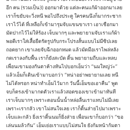
อีก คน (รวมเป็น3) ออกมาด้วย แต่ละคนแก้ผ้าออกมาเลย
เราก็ขยับจะวิ่งหนี พอไปถึงประตู ใครคนนึงก็มากระชาก
เราไว้ได้ ที่เหลือก็เข้ามารุมจับแขนขาเรา เอาเชือกมา
มัดปากไว้ไม่ให้ร้อง เจ็บมากๆ และพยายามจับเราแก้ผ้า
พอดีเราใส่เสื้อยืดรัดรูปกับกระโปรงสั้นแบบไม่มีซิปเลย
ถอดยาก เขาเลยจับฉีกออกหมด แล้วมัดมือเราไพล่หลัง
กดเราลงกับพื้น เราก็ยังสะบัด ดิ้น พยายามถีบและหลบ
เพื่อนเขามองกันตาค้างหันไปบอกเอ็มว่า “นมใหญ่ว่ะ”
แล้วเอ็มก็เดินเข้ามาบอกว่า “หน่าอย่าพยายามเลย หนี
ไม่ได้หรอก หน่าทำเอ็มไว้มาก วันนี้เอ็มขอเอาคืน” พูด
จบก็ตรงเข้ามากดตัวเราแล้วสอดของเขาเข้ามาทันที
เราเจ็บมากๆ เพราะตอนนั้นน้ำหล่อลื่นเราแทบไม่มีเลย
เพราะเรากลัว เขาไม่สนใจเลย เราก็ดิ้นส่ายไปมาเพราะ
เจ็บและกลัว ยิ่งเราดิ้นนมก็ยิ่งส่าย เพื่อนเขาก็บอกว่า “ขอ
เล่นนมล้วกัน” เอ็มเย่อเราแบบไม่สนใจ ยังก้มหน้าก้มตา