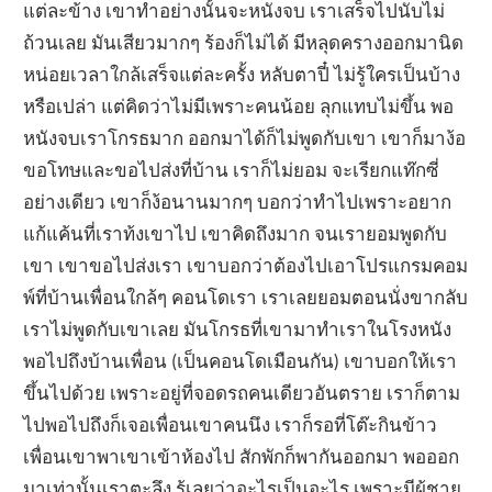
แต่ละข้าง เขาทำอย่างนั้นจะหนังจบ เราเสร็จไปนับไม่
ถ้วนเลย มันเสียวมากๆ ร้องก็ไม่ได้ มีหลุดครางออกมานิด
หน่อยเวลาใกล้เสร็จแต่ละครั้ง หลับตาปี๋ ไม่รู้ใครเป็นบ้าง
หรือเปล่า แต่คิดว่าไม่มีเพราะคนน้อย ลุกแทบไม่ขึ้น พอ
หนังจบเราโกรธมาก ออกมาได้ก็ไม่พูดกับเขา เขาก็มาง้อ
ขอโทษและขอไปส่งที่บ้าน เราก็ไม่ยอม จะเรียกแท๊กซี่
อย่างเดียว เขาก็ง้อนานมากๆ บอกว่าทำไปเพราะอยาก
แก้แค้นที่เราท้งเขาไป เขาคิดถึงมาก จนเรายอมพูดกับ
เขา เขาขอไปส่งเรา เขาบอกว่าต้องไปเอาโปรแกรมคอม
พ์ที่บ้านเพื่อนใกล้ๆ คอนโดเรา เราเลยยอมตอนนั่งขากลับ
เราไม่พูดกับเขาเลย มันโกรธที่เขามาทำเราในโรงหนัง
พอไปถึงบ้านเพื่อน (เป็นคอนโดเมือนกัน) เขาบอกให้เรา
ขึ้นไปด้วย เพราะอยู่ที่จอดรถคนเดียวอันตราย เราก็ตาม
ไปพอไปถึงก็เจอเพื่อนเขาคนนึง เราก็รอที่โต๊ะกินข้าว
เพื่อนเขาพาเขาเข้าห้องไป สักพักก็พากันออกมา พอออก
มาเท่านั้นเราตะลึง รู้เลยว่าอะไรเป็นอะไร เพราะมีผู้ชาย