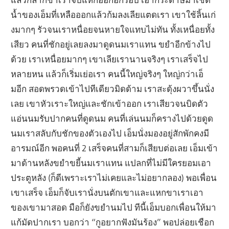
น้ำของเอ็มที่เหลือออกแล้วก้มลงเลียแตดเรา เขาใช้ลิ้นเก่
งมากๆ รัวจนเราหนื่อยจนหายใจแทบไม่ทัน ทั้งเหนื่อยทั้ง
เสียว คนที่ชักอยู่เลยลงมาดูดนมเราแทน ขยำอีกข้างไป
ด้วย เราเหนื่อยมากๆ เขาเลียเรานานจริงๆ เราเสร็จไป
หลายหน แล้วก็เริ่มเย่อเรา คนนี้ใหญ่จริงๆ ใหญ่กว่าเอ็
มอีก สอดพรวดเข้าไปทีเดียวมิดด้าม เราสะดุ้งผวาขึ้นนั่ง
เลย เขาหัวเราะใหญ่และชักเข้าออก เราเสียวจนบิดตัว
แอ่นนมรับปากคนที่ดูดนม คนที่เล่นนมก็ครางไปด้วยดูด
นมเราสลับกับชักของตัวเองไป เอ็มนั่งมองอยู่สักพักคงมี
อารมณ์อีก พอคนที่ 2 เสร็จคนที่สามก็เสียบต่อเลย เอ็มเข้า
มาด้านหลังขยำขยี้นมเราแทน แปลกที่ไม่มีใครยอมเอา
ประตูหลัง (ก็ดีเพราะเราไม่เคยและไม่อยากลอง) พอเพื่อน
เขาเสร็จ เอ็มก็จับเรานั่งบนตักเขาและแหกขาเราเอา
ของเขามาสอด มือก็ยังขยำนมไป ทีนี้เอ็มบอกเพื่อนให้มา
แก้มัดปากเรา บอกว่า “กูอยากฟังมันร้อง” พอปล่อยเชือก