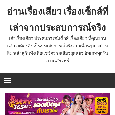
Skip
อ่านเรื่องเสียว เรื่องเซ็กส์ที่
to
content
เล่าจากประสบการณ์จริง
เล่าเรื่องเสียว ประสบการณ์เซ็กส์ เรื่องเสียว ที่คุณอ่าน
แล้วจะต้องทึ่ง เป็นประสบการณ์จริงจากเพื่อนๆทางบ้าน
ที่มาเล่าสู่กันฟังเพื่อแชร์ความเสียวสุดสยิว อัพเดททุกวัน
อ่านเสียวฟรี