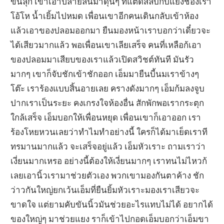
ขนลุก เขาเอาปลายลิ้นมาดุนๆ ที่แตดสลับกับแยงช่องเรา
โอ้โห น้ำเยิ้มไปหมด เพื่อนเขาอีกคนเดินกลับเข้าห้อง
แล้วเอาของปลอมออกมา ยืนมองหน้าเราบอกว่าเดี๋ยวจะ
ได้เสียวมากแล้ว พอเพื่อนเขาเลียเสร็จ คนที่เหลือก้เอา
ของปลอมมาเสียบของเราแล้วเปิดสวิชต์ทันที มันรัว
มากๆ เขาก็จับชักเข้าชักออก เอ็มมายืนบี้นมเราข้างๆ
โต๊ะ เราร้องแบบสิ้นอายเลย ครางดังมากๆ เอ็มก้มลงจูบ
ปากเราเป็นระยะ คงเกรงใจห้องอื่น สักพักพอเรากระตุก
ใกล้เสร็จ เอ็มบอกให้เพื่อนหยุด เพื่อนเขาก็เอาออก เรา
ร้องโหยหวนเลยว่าทำไมทำอย่างนี้ ใครก็ได้มาเย็ดเราที
ทรมานมากแล้ว จะเสร็จอยู่แล้ว เอ็มหัวเราะ ถามเราว่า
เงี่ยนมากเหรอ อย่างนี้ต้องให้เงี่ยนมากๆ เราทนไม่ไหวก้
เลยเอานิ้วเรามาช่วยตัวเอง พวกเขามองกันตาค้าง ชัก
ว่าวกันใหญ่ยกเว้นเอ็มที่ยืนยิ้มหัวเราะมองเราเสียวจะ
ขาดใจ แต่ยามคับขันนิ้วมันช่วยอะไรแทบไม่ได้ อยากได้
ของใหญ่ๆ มาช่วยแยง ราก็เข้าไปกอดเอ็มบอกว่าเอ็มขา