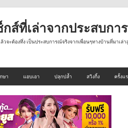
งเซ็กส์ที่เล่าจากประสบกา
านแล้วจะต้องทึ่ง เป็นประสบการณ์จริงจากเพื่อนๆทางบ้านที่มาเล่าส
ึกษา
แอบเอา
ปลุกปล้ำ
สวิงกิ้ง
ครั้งแ