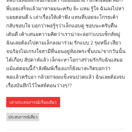
พี่บอยเสร็จแล้วมาหาผมนะครับ จ้ะ แหม รู้ใจ ฉันลงไปหา
บอยตอนตี 4 เล่าเรื่องให้เค้าฟัง แทนที่บอยจะโกรธเค้า
กลับชอบใจ บอกว่าพอรู้ๆว่าเล็กแอบดู ชอบนะครับตื่น
เต้นดี เค้าเสนอความคิดว่าเราน่าจะล่อ!!!แบบเซ็กส์หมู่
ฉันเลยต้องไปตามเล็กลงมาร่วม รักแบบ 2 รุมหนึ่ง เสียว
จนร้องไม่เกรงใจสามีที่นอนอยู่ห้องพระชั้นบน?จากวันนั้น
ได้เกือบ สัปดาห์แล้ว เล็กจะหาโอกาสร่วมรักกับฉันเสมอ
แม้แต่ตอนนี้กำลังพิมพ์เรื่องแกก็ยังมาสะกิดบอกว่า
พอแล้วครับอา กล้วย!!!ผมแข็งจนปวดแล้ว ฉันเลยต้องจบ
เรื่องบันทึกไว้โพสท์ตอนว่างๆ??
เล่าประสบการณ์เรื่องเสียว
ประสบการณ์เสียว