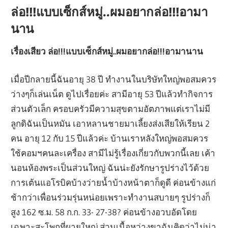
ล่อ!!!แบบเซ็กส์หมู่..ผมอยากล่อ!!!อามา
นาน
เรื่องเสียว ล่อ!!!แบบเซ็กส์หมู่..ผมอยากล่อ!!!อามานาน
เมื่อปีกลายนี้ฉันอายุ 38 ปี ทำงานในบริษัทใหญ่พอสมควร
ว่างๆก็เล่นเน็ต ดูไปเรื่อยค่ะ สามีอายุ 53 ปีแล้วทำกิจการ
ส่วนตัวเล็ก ครอบครัวมีความสุขตามอัตภาพแต่เราไม่มี
ลูกดิฉันเป็นหมัน เอาหลานชายมาเลี้ยงส่งเสียให้เรียน 2
คน อายุ 12 กับ 15 ปีแล้วค่ะ บ้านเราหลังใหญ่พอสมควร
ใช้คอมฯคนละเครื่อง สามีไม่รู้เรื่องเกี่ยวกับพวกนี้เลย เค้า
นอนห้องพระเป็นส่วนใหญ่ ฉันน่ะยังรักษารูปร่างไว้ด้วย
การเต้นแอโรบิคบ้างว่ายน้ำบ้างหน้าตาก็ดูดี ค่อนข้างแก่
ช้ากว่าเพื่อนร่วมรุ่นหน่อยเพราะทำงานสบายๆ รูปร่างก็
สูง 162 ซ.ม. 58 ก.ก. 33- 27-38? ค่อนข้างอวบอัดโดย
เฉพาะสะโพกที่ผายใหญ่ ส่วนเนื้อหว่างขาฉันคิดว่าไม่น่า