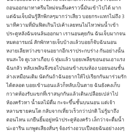
ถอนออกมาทาครีมใหม่จนลื่นคราวนี้มันเข้าไปได้ มาก
แต่ฉันเจ็บมันรู้สึกพิกลๆมากว่าเสียว บอยกระแทกไม่ถึง 3
นาทีความที่มันฟิตเกินไปเค้าเลยทนไม่ไหวพ่นน้ำเข้า
ประตูหลังฉันจนล้นออกมา เรานอนคุยกัน ฉันเจ็บมากจน
หมดอารมณ์ สักพักหายเจ็บบ้างแล้วบอยก็จับฉันนอน
หงายเลียหว่างขาจนอยากอีกเราประกบร่าง กันอย่างนั้น
จนสะใจ ดูเวลาเกือบ 6 ทุ่มแล้ว บอยเพลียขอนอนเอาแรง
ฉันกลัว หลับเพลินจึงขอไปนอนข้างบนห้อง บอยนอนชั้น
ล่างเหมือนเดิม นัดกันถ้าฉันอยากให้ไปเรียกกันมาร่วมรัก
ได้ตลอด บอยเข้านอนแล้วก็หลับเป็นตาย ฉันยังคงเก็บ
กวาดห้องรับแขกที่เราสนุกกันแล้วเดินเปลือยเปล่าไป
ห้องครัวหา น้ำผลไม้ดื่ม กะจะขึ้นชั้นบนนอน แต่เจ้า
หลานชายคนโต กลับจากเที่ยวเร็วกว่าปกติ ไม่รู้มาถึง
ตอนไหน แกยืนยิ้มอยู่หน้าประตูห้องครัว เล็กว่าจะดื่มน้ำ
น่ะอาริน แกพูดเสียงสั่นๆ จ้องร่างอวบเปืลอยฉันอย่างงงๆ