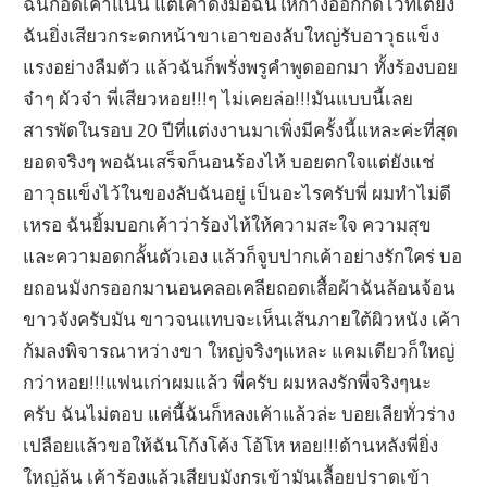
ฉันกอดเค้าแน่น แต่เค้าดึงมือฉันให้กางออกกดไว้ที่เตียง
ฉันยิ่งเสียวกระดกหน้าขาเอาของลับใหญ่รับอาวุธแข็ง
แรงอย่างลืมตัว แล้วฉันก็พรั่งพรูคำพูดออกมา ทั้งร้องบอย
จ๋าๆ ผัวจ๋า พี่เสียวหอย!!!ๆ ไม่เคยล่อ!!!มันแบบนี้เลย
สารพัดในรอบ 20 ปีที่แต่งงานมาเพิ่งมีครั้งนี้แหละค่ะที่สุด
ยอดจริงๆ พอฉันเสร็จก็นอนร้องไห้ บอยตกใจแต่ยังแช่
อาวุธแข็งไว้ในของลับฉันอยู่ เป็นอะไรครับพี่ ผมทำไม่ดี
เหรอ ฉันยิ้มบอกเค้าว่าร้องไห้ให้ความสะใจ ความสุข
และความอดกลั้นตัวเอง แล้วก็จูบปากเค้าอย่างรักใคร่ บอ
ยถอนมังกรออกมานอนคลอเคลียถอดเสื้อผ้าฉันล้อนจ้อน
ขาวจังครับมัน ขาวจนแทบจะเห็นเส้นภายใต้ผิวหนัง เค้า
ก้มลงพิจารณาหว่างขา ใหญ่จริงๆแหละ แคมเดียวก็ใหญ่
กว่าหอย!!!แฟนเก่าผมแล้ว พี่ครับ ผมหลงรักพี่จริงๆนะ
ครับ ฉันไม่ตอบ แค่นี้ฉันก็หลงเค้าแล้วล่ะ บอยเลียทั่วร่าง
เปลือยแล้วขอให้ฉันโก้งโค้ง โอ้โห หอย!!!ด้านหลังพี่ยิ่ง
ใหญ่ล้น เค้าร้องแล้วเสียบมังกรเข้ามันเลื้อยปราดเข้า