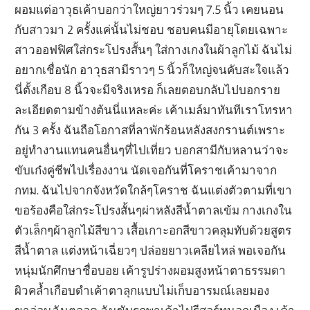
ผอมแต่อาวุธเค้าบอกว่าใหญ่ยาวร่วมๆ 7.5 นิ้ว เคยนอน
กับสาวมา 2 ครั้งแค่นั้นไม่ชอบ ชอบคนมีอายุโดยเฉพาะ
สาวออฟฟิศใส่กระโปรงสั้นๆ ใส่กางเกงในผ้าลูกไม้ ฉันไม่
อยากเชื่อนัก อาวุธสามีราวๆ 5 นิ้วก็ใหญ่จนคับสะใจแล้ว
นี่ตั้งเกือบ 8 นิ้วจะมีจริงเหรอ ก็เลยตอบกลับไปบอกราย
ละเอียดตามข้างต้นนี่แหละค่ะ เค้าเมล์มาทันทีเราโทรหา
กัน 3 ครั้ง ฉันถือโอกาสที่ลาพักร้อนหลังสงกรานต์เพราะ
อยู่ทำงานแทนคนอื่นๆที่ไปเที่ยว บอกสามีกับหลานว่าจะ
ขับเก๋งคู่ชีพไปเรื่องงาน นัดเจอกันที่โคราชเค้ามาจาก
กทม. ฉันไปจากจังหวัดใกล้ๆโคราช ฉันแต่งตัวตามที่เขา
ขอร้องคือใส่กระโปรงสั้นๆผ่าหลังสีน้ำตาลเข้ม กางเกงใน
ตัวเล็กๆผ้าลูกไม้สีขาว เสื้อเกาะอกสีขาวคลุมทับด้วยสูตร
สีน้ำตาล แต่งหน้าเฉี่ยวๆ ปล่อยยาวเคลียไหล่ พอเจอกัน
หนุ่มนักศึกษาชื่อบอย เค้ารูปร่างผอมสูงหน้าตาธรรมดา
ผิวคล้ำเกือบดำเค้าตาลุกแบบไม่เก็บอารมณ์เลยมอง