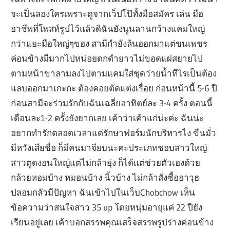
จะเป็นลองใครเพราะดูจากเว็ปโป๊ทั้งมือสมัคร เล่น มือ
อาชีพที่โพสท์รูปไว้แล้วดิฉันยังนูนลานกว้างแคมใหญ่
กว่าแยะมือใหญ่ๆของ สามีกำยังล้นออกมาแต่ขนเพชร
ค่อนข้างมีมากไปหน่อยดกดำยาวไม่ขอดแผ่สยายไป
ตามหน้าขาลามลงไปตามแคมใส่ชุดว่ายน้ำทีไรเป็นต้อง
แลบออกมาเกะกะ ต้องคอยตัดแต่งเรื่อย ก่อนหน้านี้ 5-6 ปี
ก่อนสามีจะร่วมรักกับฉันเฉลี่ยอาทิตย์ละ 3-4 ครั้ง ตอนนี้
เดือนละ1-2 ครั้งยังยากเลย เค้าว่าเค้าแก่น่ะค่ะ ฉันน่ะ
อยากทำรักตลอดเวลาแต่รักษาฟอร์มนักบริหารไง ขืนมั่ว
มีหวังเสียชื่อ ก็มีคนมาจียบนะคะประเภทชอบสาวใหญ่
สาวตูดงอนใหญ่แต่ไม่กล้ายุ่ง ก็ได้แต่ช่วยตัวเองด้วย
กล้วยหอมบ้าง หมอนบ้าง นิ้วบ้าง ไม่กล้าสั่งซื้ออาวุธ
ปลอมกลัวมีปัญหา ฉันเข้าไปในเว็บChobchow เห็น
ข้อความว่าสนใจสาว 35 up โดยหนุ่มอายุแค่ 22 ปียัง
เรียนอยู่เลย เค้าบอกสรรพคุณเสร็จสรรพรูปร่างค่อนข้าง