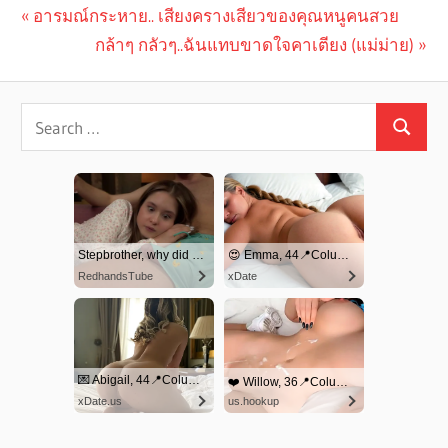
Previous
อารมณ์กระหาย.. เสียงครางเสียวของคุณหนูคนสวย
Post
Post:
Next
กล้าๆ กลัวๆ..ฉันแทบขาดใจคาเตียง (แม่ม่าย)
navigation
Post: