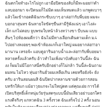
ฉันตกใจทำอะไรไม่ถูก เอามือปิดของลับก็มีหะมอย!!!ดำ
แลบออกมา จะปิดนมก็ไม่มิด ผมเห็นหมดแล้ว แกพูดเบาๆ
แล้วโผเข้ากอดดิฉันกระซิบเบาๆ อาล่อ!!!กับพี่บอย ผมจะ
บอกอาสุนทร ฉันหายใจขัดๆขืนสามีรู้พังแน่ๆ เอาไงล่ะ
เล็ก แกไม่ตอบ จูบพรมใบหน้าล้วงหว่างขา บีบนม แบบ
สั่นๆ ไปห้องผมดีกว่า ฉันไม่มีทางเลือกเดินตามเด็ก ม.4
ไปอย่างหงอยๆ พอเข้าห้องแกก็เอาใหญ่ ผมอยากล่อ!!!อา
มานาน เหรอจ้ะ แอบดูอารินอาบน้ำและล่อ!!!กับพี่บอยมา
หลายครั้งแล้วครับ อ้าวทำไมเพิ่งมาบังคับอาวันนี้ล่ะ ฉัน
งง ก็ผมไม่มีโอกาสนี่ครับอีกอย่างก็ไม่กล้า วันนี้ล่ะฉันถาม
ผมทน ไม่ไหว หุ่นอารินยั่วผมเหลือเกิน เคยหรือยังจ้ะ ยัง
ครับ อารินสอนผมสิ ฉันปิดปากหลานชายด้วยการสอน
บทรักให้แก แม้อาวุธแกจะไม่ใหญ่ดต แต่คุณเอ่ย การได้
เปิดบริสุทธิ์เด็กหนุ่มวัยรุ่นสดๆแบบนี้มันเสียวอย่าบอกใคร
แรงดีจริงๆ แกหวดฉัน 3 ครั้งรวด ฉันเสร็จไป 2 ครั้ง นอน
หลับในห้องแกจนเกือบสว่างย่องออกมา แกตื่นพอดี ล่อ!!!