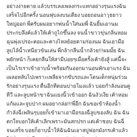
อย่างง่ายดาย แล้วบรรเลงเพลงกระแทกอย่างรุนแรงฉัน
เสร็จไปอีกครั้ง นอนฟุบลงบนเตียง บอยถอนอาวุธยาว
ใหญ่ออก พี่ครับผมอยากพ่นน้ำใส่นมพี่ ฉันยิ้มเอานม
ประกบลึงค์แล้วให้เค้าถูไถขึ้นลง จนน้ำขาวขุ่นกลิ่นหอม
ฉุนพุ่งเปรอะคอและคางไหลย้อยตามร่องนม ฉันเอามือ
ลูบไล้น้ำเหนียวข้นเล่น พี่กล้ากลืนน้ำกล้วย!!!ผมมั้ย ฉัน
พยักหน้า ก็เคยกลืนให้สามีบ่อยๆเมื่อครั้งเค้ายังสู้ แค่นี้จะ
เป็นไรเราเข้าอาบน้ำพร้อมกันออกมานอนพักเอาแรง ฉัน
เผลอหลับไปเพราะเพลียจากขับรถและโดนเด็กหนุ่มร่วม
รักอย่างรุนแรง ตื่นอีกทีตอนบ่ายโมงแล้ว บอยกำลังนอนดู
ทีวี และลูบหน้าขาฉันแยงนิ้วเข้าออก ฉันงัวเงีย เค้าหอม
แก้มและจูบปาก ผมอยากล่อ!!!พี่อีก ฉันขอเข้าห้องน้ำ
กำลังฉี่เพลินๆบอยก็เข้ามาเอามือรองฉี่ลูบของลับ ฉัน ฉัน
ตกใจบอกให้เค้าเลิกเพราะมันสกปรก แต่เค้าชอบ ฉันฉี่
จนเสร็จ บอยก็อาบน้ำให้ฉันฉันเอาสบู่ฟอกมังกรเค้าแล้ว