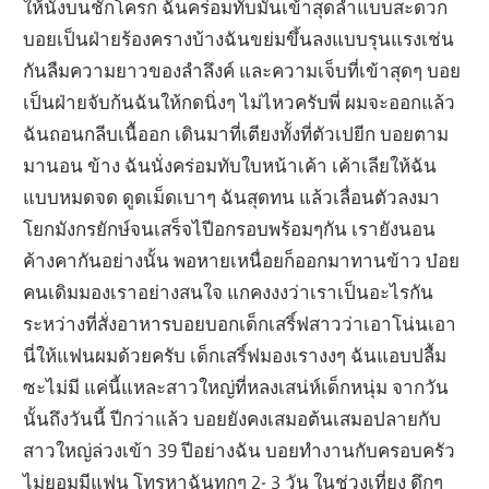
ให้นั่งบนชักโครก ฉันคร่อมทับมันเข้าสุดลำแบบสะดวก
บอยเป็นฝ่ายร้องครางบ้างฉันขย่มขึ้นลงแบบรุนแรงเช่น
กันลืมความยาวของลำลึงค์ และความเจ็บที่เข้าสุดๆ บอย
เป็นฝ่ายจับก้นฉันให้กดนิ่งๆ ไม่ไหวครับพี่ ผมจะออกแล้ว
ฉันถอนกลีบเนื้ออก เดินมาที่เตียงทั้งที่ตัวเปยีก บอยตาม
มานอน ข้าง ฉันนั่งคร่อมทับใบหน้าเค้า เค้าเลียให้ฉัน
แบบหมดจด ดูดเม็ดเบาๆ ฉันสุดทน แล้วเลื่อนตัวลงมา
โยกมังกรยักษ์จนเสร็จไปีอกรอบพร้อมๆกัน เรายังนอน
ค้างคากันอย่างนั้น พอหายเหนื่อยก็ออกมาทานข้าว บ๋อย
คนเดิมมองเราอย่างสนใจ แกคงงงว่าเราเป็นอะไรกัน
ระหว่างที่สั่งอาหารบอยบอกเด็กเสริ์ฟสาวว่าเอาโน่นเอา
นี่ให้แฟนผมด้วยครับ เด็กเสริ์ฟมองเรางงๆ ฉันแอบปลื้ม
ซะไม่มี แค่นี้แหละสาวใหญ่ที่หลงเสน่ห์เด็กหนุ่ม จากวัน
นั้นถึงวันนี้ ปีกว่าแล้ว บอยยังคงเสมอต้นเสมอปลายกับ
สาวใหญ่ล่วงเข้า 39 ปีอย่างฉัน บอยทำงานกับครอบครัว
ไม่ยอมมีแฟน โทรหาฉันทุกๆ 2- 3 วัน ในช่วงเที่ยง ดึกๆ