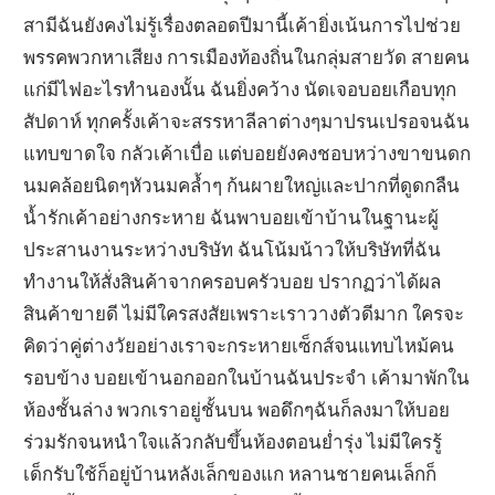
สามีฉันยังคงไม่รู้เรื่องตลอดปีมานี้เค้ายิ่งเน้นการไปช่วย
พรรคพวกหาเสียง การเมืองท้องถิ่นในกลุ่มสายวัด สายคน
แก่มีไฟอะไรทำนองนั้น ฉันยิ่งคว้าง นัดเจอบอยเกือบทุก
สัปดาห์ ทุกครั้งเค้าจะสรรหาลีลาต่างๆมาปรนเปรอจนฉัน
แทบขาดใจ กลัวเค้าเบื่อ แต่บอยยังคงชอบหว่างขาขนดก
นมคล้อยนิดๆหัวนมคล้ำๆ ก้นผายใหญ่และปากที่ดูดกลืน
น้ำรักเค้าอย่างกระหาย ฉันพาบอยเข้าบ้านในฐานะผู้
ประสานงานระหว่างบริษัท ฉันโน้มน้าวให้บริษัทที่ฉัน
ทำงานให้สั่งสินค้าจากครอบครัวบอย ปรากฏว่าได้ผล
สินค้าขายดี ไม่มีใครสงสัยเพราะเราวางตัวดีมาก ใครจะ
คิดว่าคู่ต่างวัยอย่างเราจะกระหายเซ็กส์จนแทบไหม้คน
รอบข้าง บอยเข้านอกออกในบ้านฉันประจำ เค้ามาพักใน
ห้องชั้นล่าง พวกเราอยู่ชั้นบน พอดึกๆฉันก็ลงมาให้บอย
ร่วมรักจนหนำใจแล้วกลับขึ้นห้องตอนย่ำรุ่ง ไม่มีใครรู้
เด็กรับใช้ก็อยู่บ้านหลังเล็กของแก หลานชายคนเล็กก็