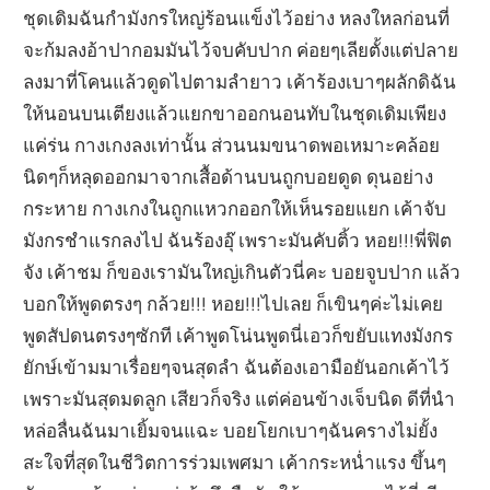
ชุดเดิมฉันกำมังกรใหญ่ร้อนแข็งไว้อย่าง หลงใหลก่อนที่
จะก้มลงอ้าปากอมมันไว้จบคับปาก ค่อยๆเลียตั้งแต่ปลาย
ลงมาที่โคนแล้วดูดไปตามลำยาว เค้าร้องเบาๆผลักดิฉัน
ให้นอนบนเตียงแล้วแยกขาออกนอนทับในชุดเดิมเพียง
แค่ร่น กางเกงลงเท่านั้น ส่วนนมขนาดพอเหมาะคล้อย
นิดๆก็หลุดออกมาจากเสื้อด้านบนถูกบอยดูด ดุนอย่าง
กระหาย กางเกงในถูกแหวกออกให้เห็นรอยแยก เค้าจับ
มังกรชำแรกลงไป ฉันร้องอุ๊ เพราะมันคับติ้ว หอย!!!พี่ฟิต
จัง เค้าชม ก็ของเรามันใหญ่เกินตัวนี่คะ บอยจูบปาก แล้ว
บอกให้พูดตรงๆ กล้วย!!! หอย!!!ไปเลย ก็เขินๆค่ะไม่เคย
พูดสัปดนตรงๆซักที เค้าพูดโน่นพูดนี่เอวก็ขยับแทงมังกร
ยักษ์เข้ามมาเรื่อยๆจนสุดลำ ฉันต้องเอามือยันอกเค้าไว้
เพราะมันสุดมดลูก เสียวก็จริง แต่ค่อนข้างเจ็บนิด ดีที่นำ
หล่อลื่นฉันมาเยิ้มจนแฉะ บอยโยกเบาๆฉันครางไม่ยั้ง
สะใจที่สุดในชีวิตการร่วมเพศมา เค้ากระหน่ำแรง ขึ้นๆ