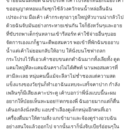
ขาอ่อนฉันตลอด ฉันขับรถพาเค้าไปรีสอร์ทนอกเมือง เค้า
ขออนุญาตหอมแก้มซุกไซ้ล้วงควักจนน้ำหล่อลื่นฉัน
เปรอะง่าม มือเค้า เค้ากระตุกอาวุธใหญ่หัวบานน่ากลัวไป
ด้วยฉันจับมันอย่างกระหายเช่นกัน ใจก็ยังหวั่นๆและอาย
ที่ขับรถพาเด็กรุ่นหลานเข้ารีสอร์ท ค่าใช้จ่ายอื่นๆบอย
จัดการเองแกก็ฐานะดีพอสมควร พอเข้าที่พักฉันขออาบ
น้ำแต่เค้าไม่ยอมกลับให้อาบ ให้นั่งบนโซฟาถลก
กระโปรงไว้ที่เอวเค้าชอบขนดกดำฉันมากทั้งเลียทั้ง ดูด
แคมใหญ่ทีละแคมฉันครางไม่ได้ศัพท์ นานพอสมควรที่
สามีละเลย หนุ่มคนนี้แม้จะลีลาไม่ช่ำชองแต่ความสด
แข็งแรงของวัยรุ่นก็ทำเอาฉันแทบจะเสร็จคาปาก กำลัง
เพลินๆก็มีเสียงเคาะประตู เค้าบอกว่าพี่นั่งแบบนี้นะผม
อยากให็บ๋อยเห็นหะมอย!!!ดกของพี่ ฉันอายมากแต่ก็ตื่น
เต้นอกล้งนั่งหลับ แอบชำเลืองดูเด็กหนุ่มอีกคนที่เอา
เครื่องดื่มมาให้ตามสั่ง แกเข้ามาและจ้องดูร่างอวบฉัน
อย่างสนใจแล้วออกไป จากนั้นเราก็นั่งจิบเบียร์อ่อนๆใน