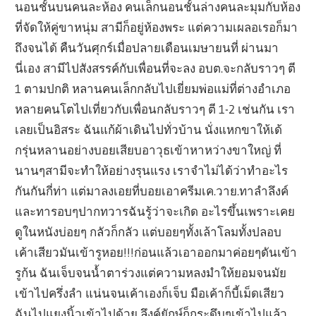
นอนชั้นบนคนละห้อง คนเล็กนอนชั้นล่างคนละมุมกับห้อง
ที่จัดให้คู่ขาหนุ่ม สามีก็อยู่ห้องพระ แต่ความเผลอเรอก็มา
ถึงจนได้ คืนวันศุกร์เมื่อปลายเดือนเมษายนที่ ผ่านมา
นี่เอง สามีไปสังสรรค์กับเพื่อนที่จะลง อบต.จะกลับราวๆ ตี
1 ตามปกติ หลานคนเล็กกลับไปเยี่ยมพ่อแม่ที่ต่างอำเภอ
หลายคนโตไปเที่ยวกับเพื่อนกลับราวๆ ตี 1-2 เช่นกัน เรา
เลยเป็นอิสระ ฉันแก้ผ้าเดินไปทั่วบ้าน นั่งแหกขาให้เด้
กรุ่นหลานอย่างบอยเสียบอาวุธเข้าหาหว่างขาใหญ่ ที่
นานๆสามีจะทำให้อย่างรุนแรง เราจำไม่ได้ว่าทำอะไร
กันกันกี่ท่า แต่มาลงเอยที่บอยเอาครีมเค.วาย.ทาลำลึงค์
และทารอบๆปากทวารฉันรู้ว่าจะเกิด อะไรขึ้นเพราะเคย
ดูในหนังบ่อยๆ กลัวก็กลัว แต่บอยๆทั้งเล้าโลมทั้งปลอบ
เค้าเสียวมันเข้ารูหอย!!!ก่อนแล้วเอาออกมาค่อยๆดันเข้า
รูก้น ฉันเจ็บจนน้ำตาร่วงแต่ความหลงมำให้ยอมจนมัย
เข้าไปครึ่งลำ แน่นจนเค้าเองก็เจ็บ มือเค้าก็บี้เม็ดเสียว
ฉันไปแยงนิ้วเข้าไปด้วย ลึงค์ยักษ์ก็กระดึบๆเข้าไปแล้ว