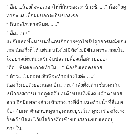
” อืม…..น้องกิ่งพอเถอะให้พี่กินของเราบ้างซิ……” น้องกิ่งดู
ท่าจะ งง เมื่อผมบอกจะกินของเธอ
” กินอะไรเหรอพี่มด…….”
” อือ….นะ ”
ผมจับเธอขึ้นมาบนที่นอนจัดการซุกไซร้ปลุกอารมณ์ของ
เธอ น้องกิ่งก็ได้แต่นอนนิ่งไม่มีขัดไม่มีขืนเพราะเธอเป็น
ใจอย่างเต็มที่ผมเริ่มจับปลดเปลื้องเสื้อผ้าเธอออก
“อื้อ….พี่มดจะถอดทำใม…..” น้องกิ่งเธอคงอาย
” อ้าว….ไม่ถอดแล้วพี่จะทำอย่างไงล่ะ……”
น้องกิ่งเธอถึงยอมถอด อืม….นมกำลังตั้งเต้าเชียวผมก้ม
หน้าลงควานปากดูดคลึง 2 เต้านมมที่เพิ่งตั้งเต้าตามสัย
สาว อีกมือพลางล้วงเข้ากางเกงที่ฉ่ำแฉะด้วยน้ำที่ลื่นเห
มือกกับเต่าตัวอวบที่ดูน่าอุดมสมบูรณ์น่าดูชม น้องกิ่งเร่ง
ลั้งคว้ามือผมไว้เมื่อล้วงลึกเข้าของสงวนของเธออยู่
ภายใน