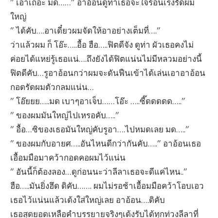
” เอาเถอะ มด……” อาอ้อนดูท่าเธอจะใจร้อนเร่งรัดผม
ใหญ่
” ได้คับ….อาเดี๋ยวผมจัดให้อาอย่างเต็มที่….”
ว่าแล้วผม ก็ โอ๊ะ…..อื้อ ฮือ…..ฟิตดีจัง ดูท่า ผัวเธอคงไม่
ค่อยได้แหย่รู้เธอแน่….ถึงยังได้ฟิตแน่นไม่มีหลวมอย่างนี้
ฟิตดีคับ…รูอาอ้อนกว่าผมจะดันฟืนเข้าได้เล่นเอาอาอ้อน
กอดรัดผมตัวกลมแน่น…
” โอ๊ยยย…..มด เบาๆอาเจ็บ……โอ๊ะ …..ซี๊ดดดดด…..”
” ของผมมันใหญ่ไปเหรอคับ…..”
” อื้อ…ซิของเธอมันใหญ่คับรูอา….ไปหมดเลย มด…..”
” ของผมกับอายศ…..อันไหนดีกว่ากันคับ…..” อาอ้อนเธอ
เอื้อมมือมาคว้ากอดคอผมไว้แน่น
” อันนี้ก็ต้องลอง…ดูก่อนนะว่าลีลาเธอจะดีแค่ไหน..”
ฮือ…..มันยิ่งฮึด ดิคับ……. ผมไม่รอช้าเอื้อมมือคว้าโอบเอว
เธอไว้แน่นแล้วเด้งใส่ใหญ่เลย อาอ้อน….ดิคับ
เธอสุดยอดเหลือคำบรรยายจริงๆเด้งรับได้ทุกท่วงลีลาที่