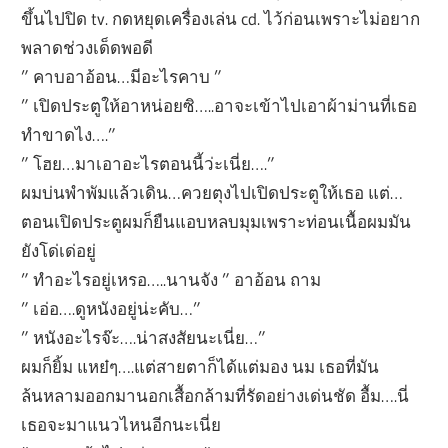
ขึ้นไปปิด tv. กดหยุดเครื่องเล่น cd. ไว้ก่อนเพราะไม่อยาก
พลาดช่วงเด็ดพอดี
” คาบอาอ้อน…มีอะไรคาบ ”
” เปิดประตูให้อาหน่อยซิ…..อาจะเข้าไปเอาผ้าม่านที่เธอ
ทำขาดไง….”
” โฮย…มาเอาอะไรตอนนี้ว่ะเนี่ย….”
ผมบ่นพำพัมแล้วเดิน…ควยตุงไปเปิดประตูให้เธอ แต่…
ตอนเปิดประตูผมก็ยืนแอบหลบมุมเพราะท่อนเนื้อผมมัน
ยังโด่เด่อยู่
” ทำอะไรอยู่เหรอ…..นานจัง ” อาอ้อน ถาม
” เอ่อ….ดูหนังอยู่น่ะคับ…”
” หนังอะไรจ๊ะ….น่าสงสัยนะเนี่ย…”
ผมก็ยิ้ม แหย๋ๆ….แต่สายตาก็ได้แต่มอง นม เธอที่มัน
ล้นหลามออกมานอกเสื้อกล้ามที่รัดอย่างเด่นชัด อื้ม….นี่
เธอจะมาแนวไหนอีกนะเนี่ย