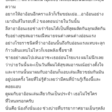
ความ
อยากให้อาอ้อนอีกคราแล้วก็เริ่มขย่มเย่อ….อาอ้อนอย่าง
เมามันส์ในรอบที่ 2 ของตอนบ่ายในวันนั้น
ลีลาอาอ้อนเธอช่างเร่าร้อนได้เป็นที่สุดผลัดกันลุกผลัดกัน
รับอย่างสุขสมอารมณืหมายจนต่างคนต่างอ่อนแรง
อย่างโรยราชนิดที่ว่าอาอ้อนนั้นถึงกับอ่อนแรงแทบจะลุก
ก้าวเดินแทบไม่ไหวก็เจอพลังเชื้อชาติ
ชายอย่างผมไปเล่นเอาซะเธออ่อนโรยแรง ผมไม่นึกเลย
ว่าบ่ายวันนั้นจะเป็นวันที่ผมได้สุขสมอารมณ์อย่างตั้งใจ
และจากนนั้นมาผมกับอาอ้อนก็แอบเล่นเสียวขย่มกันมัน
อยู่บ่อยครั้ง โดยที่ไม่รู้ตัวเลยว่ามีคนที่บ้านรู้เรื่องนี้และ
คอยแอบ
ดูผมกับอาอ้อนเล่นเสียวกันเป็นประจำ เธอไม่ใช่ใคร
ที่ไหนหรอกครับ
นั่นคือ น้องกิ่งนั่นเอง ช่วงบ่ายที่บรรยากาศยามเย็นๆหลัง