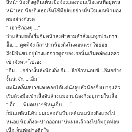
สีหน้าน้องกิ่งดูตื่นเต้นเมื่อจ้องมองท่อนเนื้อเอ็นที่อยู่ตรง
หน้าเธอ น้องกิ่งเธอเริ่มใช้มือจับอย่างมั่นใจเงยหน้ามอง
ผมอย่างกังวล
” เอาซิลองดู…..”
ว่าแล้วเธอก็เริ่มก้มหน้าลงทำตามคำสั่งผมทุกประการ
อื้อ……ดูดดีจัง ลีลาปากน้องกิ่งในตอนแรกใช่ย่อย
ถึงมีฟันขบอยู่บ้างแต่การดูดของเธอนั้นเริ่มคล่องแคล่ว
เข้าจังหวะไปเอง
“อืม……อย่างงั้นล่ะน้องกิ่ง อืม….ลึกอีกหน่อยซิ….อืมอย่าง
งั้นล่ะจ๊ะ……อืม ”
ผมนี่เคลิ้มสบายเลยคอยได้แต่นั่งลูบหัวน้องกิ่งเบาๆแล้ว
เริ่มล้วงมือเข้าเสื้อจับล้วงนมอวบน้องกิ่งอยู่ภายในเสื้อ
” อื้อ……พี่มดเบาๆซิหนูเจ็บ……”
ก็มันเพลินนิคับ ผมเผลอดันบีบเคล้นนมน้องกิ่งแรงไป
หน่อย น้องกิ่งละปากออกมาบ่นผมแล้วลงไปก้มดูดท่อน
เนื้อเอ็นต่อย่างติดใจ