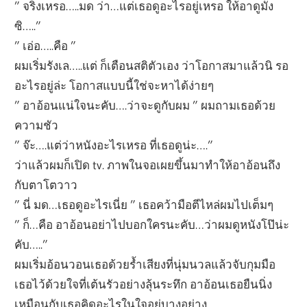
” จริงเหรอ…..มด ว่า…แต่เธอดูอะไรอยู่เหรอ ให้อาดูมั่ง
ซิ…..”
” เอ่อ…..คือ ”
ผมเริ่มรังเล…..แต่ ก็เตือนสติตัวเอง ว่าโอกาสมาแล้วนิ รอ
อะไรอยู่ล่ะ โอกาสแบบนี้ใช่จะหาได้ง่ายๆ
” อาอ้อนแน่ใจนะคับ….ว่าจะดูกับผม ” ผมถามเธอด้วย
ความชัว
” จ๊ะ….แต่ว่าหนังอะไรเหรอ ที่เธอดูน่ะ….”
ว่าแล้วผมก็เปิด tv. ภาพในจอเผยขึ้นมาทำให้อาอ้อนถึง
กับตาโตวาว
” นี่ มด…เธอดูอะไรเนี่ย ” เธอคว้ามือตีไหล่ผมไปเต็มๆ
” ก็…คือ อาอ้อนอย่าไปบอกใครนะคับ…ว่าผมดูหนังโป๊น่ะ
คับ…..”
ผมเริ่มอ้อนวอนเธอด้วยร้ำเสียงที่นุ่มนวลแล้วจับกุมมือ
เธอไว้ด้วยใจที่เต้นรัวอย่างลุ้นระทึก อาอ้อนเธอยืนนิ่ง
เหมือนกับเธอคิดอะไรในใจอยู่บางอย่าง