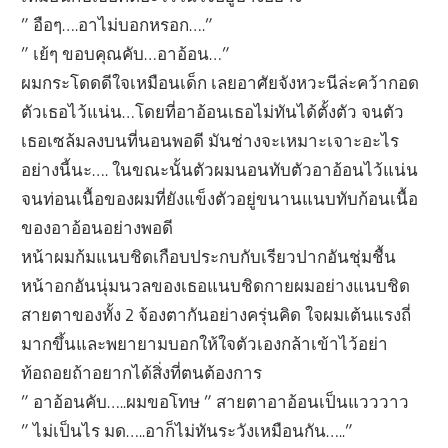
” อือๆ….อาไม่บอกหรอก….”
” เย้ๆ ขอบคุณคับ…อาอ้อน…”
ผมกระโดดดีใจเหมือนเด็ก เลยอาศัยจังหวะนีล่ะคว้ากอด
ตัวเธอไว้แน่น…โดยที่อาอ้อนเธอไม่ทันได้ตั้งตัว จนตัว
เธอเซล้มลงบนที่นอนพอดี มันช่างจะเหมาะเจาะอะไร
อย่างนี้นะ…. ในขณะนั้นตัวผมนอนทับตัวอาอ้อนไว้แน่น
จนท่อนเนื้อของผมที่ยังแข็งตัวอยู่ขนานแนบทับก้อนเนื้อ
ของอาอ้อนอย่างพอดี
หน้าผมก้มแนบชิดเกือบประกบกับเรียวปากอันชุ่มชื้น
หน้าอกอันนุ่มนวลของเธอแนบชิดกายผมอย่างแนบชิด
สายตาของทั้ง 2 จ้องตากันอย่างครุ่นคิด ใจผมเต้นแรงถี่
มากขึ้นและพยายามบอกให้ใจตัวเองกล้าเข้าไว้อย่า
ท้อถอยถ้าอยากได้สิ่งที่ตนต้องการ
” อาอ้อนคับ…..ผมขอโทษ ” สายตาอาอ้อนเป็นแวววาว
” ไม่เป็นไร มด…..อาก็ไม่ทันระวังเหมือนกัน…..”