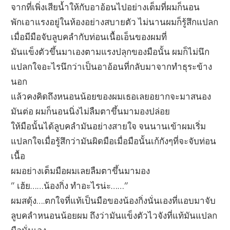
จากที่เพิ่งเสียน้ำให้กับอาอ้อนไปอย่างเต็มที่ผมก็นอน
พักเอาแรงอยู่ในห้องอย่างสบายตัว ไม่นานผมก็รู้สึกแปลก
เมื่อมีมือจับลูบคลำกับท่อนเนื้อเอ็นของผมที่
มันแข็งตัวขึ้นมาเองตามแรงปลุกของมือนั้น ผมก็ไม่นึก
แปลกใจอะไรนึกว่าเป็นอาอ้อนที่กลับมาจากทำธุระข้าง
นอก
แล้วคงคิดถึงหนอนน้อยของผมเธอเลยอยากจะมาสนอง
มันต่อ ผมก็นอนนิ่งไม่ลืมตาขึ้นมามองปล่อย
ให้มือนั้นได้ลูบคลำมันอย่างสายใจ จนนานเข้าผมเริ่ม
แปลกใจเมื่อรู้สึกว่ามันผิดมือเมื่อมือนั้นเก้กังๆที่จะจับท่อน
เนื้อ
ผมอย่างเต็มมือผมเลยลืมตาขึ้นมามอง
” เฮ้ย……น้องกิ่ง ทำอะไรน่ะ……”
ผมสดุ้ง….ตกใจที่แท้เป็นมือของน้องกิ่งนั่นเองที่แอบมาจับ
ลูบคลำหนอนน้อยผม ถึงว่ามันแข็งตัวไวจังที่แท้มันแปลก