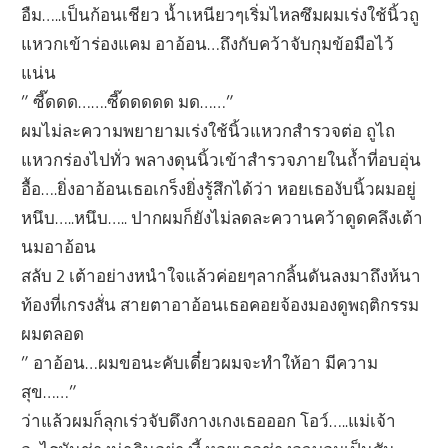
อืม…..เป็นก้อนเชียว น้ำเหนียวๆเริ่มไหลซึมผมเร่งใช้นิ้วถู
แหวกเข้าร่องแคม อาอ้อน…ถึงกับคว้าจับกุมข้อมือไว้
แน่น
” ซี๊ดดด…….ซี๊ดดดดด มด……”
ผมไม่ละความพยายามเร่งใช้นิ้วแหวกสำรวจต่อ ถูไถ
แหวกร่องไปทั่ว พลางดุนนิ้วเข้าสำรวจภายในถ้ำที่อบอุ่น
อื้อ….ยิ่งอาอ้อนเธอเกร็งยิ่งรู้สึกได้ว่า หอยเธองับนิ้วผมอยู่
หนึบ…..หนึบ….. ปากผมก็ยังไม่ลดละควานคว้าดูดคลึงเต้า
นมอาอ้อน
สลับ 2 เต้าอย่างหนำใจแล้วค่อยๆลากลิ้นดันลงมาถึงห้นา
ท้องที่เกรงสั่น สายตาอาอ้อนเธอคอยจ้องมองดูพฤติกรรม
ผมตลอด
” อาอ้อน…ผมขอนะคับเดี๋ยวผมจะทำให้อา มีความ
สุข……”
ว่าแล้วผมก็ลุกเร่วจับดึงกางเกงเธอออก โอว์…..แม่เจ้า