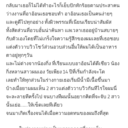
กลับมาเธอก็ไม่ได้ทำอะไรก็เย็บปักทักร้อยตามประสาคน
ว่างงานที่อาอ้อนเธอชอบทำ อาอ้อนเธอเป็นคนง่ายๆ
และดูดีไปทุกอย่าง ทั้งผิวพรรณที่เนียนเรียบน่าสัมผัส
ทั้งสัดส่วนที่อวบอั๋นน่าค้นหา แลเวลาเธออยู่บ้านสบายๆ
กับตัวเองโดยที่ไม่เกร็งใจความรู้สึกของผมเลยที่เธอชอบ
แต่งตัววาบวิวโชว์ส่วนอวบส่วนอึ๋มให้ผมได้เป็นอาหาร
ตาอยู่ทุกๆวัน
และไม่ต่างจากน้องกิ่ง ที่เรียนแบบอาอ้อนได้ดีเชียว น้อง
กิ่งหลานสาวผมเอง วัยเพียง 14 ปีที่เริ่มกำลังจะโต
เลยทำให้ทุกส่วนในร่างกายเธอเริ่มมีน้ำมีเนื้อขึ้นมา
บ้างเมื่อยามผมเห็น 2 สาวแต่งตัววาบวิวกันทีไรใจผมนี่
จะละลายทีครั้งไป จนบางทีผมนั้นอยากคิดที่จะจับ 2 สาว
นั้นเย่อ……ให้เข็ดเลยทีเดียว
จนมาเกิดเรื่องจนได้เมื่อความอดทนของผมถึงที่สุด