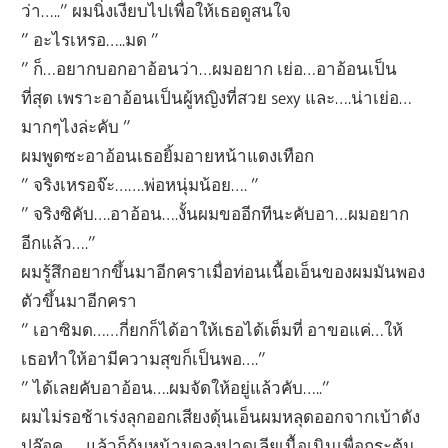
ว่า…..” ผมนิ่งเงียบไปเพื่อให้เธอดูสนใจ
” อะไรเหรอ…..มด ”
” ก็…อยากบอกอาอ้อนว่า…ผมอยาก เย่อ…อาอ้อนเป็น
ที่สุด เพราะอาอ้อนเป็นผู้หญิงที่สวย sexy และ….น่าเย่อ…
มากๆไงล่ะคับ ”
ผมพูดซะอาอ้อนเธอยิ้มอายหน้าแดงเทือก
” จริงเหรอจ๊ะ…….พ่อหนุ่มน้อย…. ”
” จริงซิคับ….อาอ้อน….งั้นผมขออีกทีนะคับอา…ผมอยาก
อีกแล้ว….”
ผมรู้สึกอยากขึ้นมาอีกคราเมื่อท่อนเนื้อเอ็นของผมมันพอง
ตัวขึ้นมาอีกครา
” เอาซิมด……กี่ยกก็ได้อาให้เธอได้เต็มที่ อาขอแค่…ให้
เธอทำให้อามีความสุขก็เป็นพอ….”
” ได้เลยคับอาอ้อน….ผมจัดให้อยู่แล้วคับ…..”
ผมไม่รอช้าเร่งลุกออกเสียงดุ้นเอ็นผมหลุดออกจากเบ้าดัง
ปล๊อค….. แล้วก็ก้มหน้ามุดลงปาดเลียเนื้อเนินเพื่อกระตุ้น