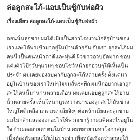
ล่อลูกสะใภ้-แอบเป็นชู้กับพ่อผัว
เรื่องเสียว ล่อลูกสะใภ้-แอบเป็นชู้กับพ่อผัว
ตอนนั้นลูกชายผมได้เมียเป็นสาวโรงงานใกล้ๆบ้านของ
เราและได้พาเข้ามาอยู่ในบ้านด้วยกัน กับเรา ลูกสะไภ้ผม
คนนี้ เป็นคนหน้าตาดีและหุ่นดี ผิวขาวอวบอัดมาก ชอบ
แต่งตัวโป๊ๆวับๆแวมๆ ชอบโชว์หน้าอกอวบๆให้เห็นเป็น
ประจำ ผมเคยมองสบตากับลูกสะใภ้หลายครั้ง ตั้งแต่มา
อยู่ในบ้านของเราใหม่ๆใจผมสั่นระทึก ผมนึกอยากเอาลูก
สะใภ้คนนี้มานานหลายเดือน ผมเคยแอบดูลูกสะใภ้อาบ
น้ำหลายครั้ง เห็นโหนกนูนหว่างขาของลูกสะใภ้มันช่าง
ใหญ่โตดีเหลือ น่าดมน่าเลียจิงๆ ต่อหน้าเมียและลูกชาย
ผมไม่กล้าแสดงออกอะไรให้พวกเขารู้ว่าผมคิดอะไรอยู่ใน
ใจ ถ้าเผลอสายตาตนในบ้าน ผมพยายามหาโอกาสถูก
เนื้อต้องตัวลูกสะใภ้เป็นประจำ เพื่อหยั่งเชิงดูว่าลูกสะใภ้