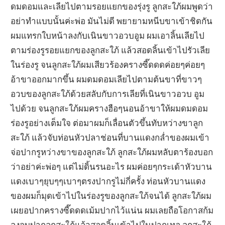
ดมดอมและเลียไปตามรอยแยกของรุ่งรู ลูกสะใภ้ผมพูดว่า
อย่าทำแบบนั้นค่ะพ่อ มันไม่ดี พยายามหนีบขาเข้าชิดกัน
ผมแทรกใบหน้าลงกับเนินขาวอวบอูม ผมเอาลิ้นเลียไป
ตามร่องรูรอยแยกของลูกสะใภ้ แล้วสอดลิ้นเข้าไปรัวเลีย
ในร่องรู จนลูกสะใภ้ผมเสียวร้องครางซี๊ดดดค่อยๆค่อยๆ
อ้าขาออกมากขึ้น ผมดมดอมเลียไปตามต้นขาที่ขาวๆ
อวบของลูกสะใภ้ด้วยสลับกับการเลียที่เนินขาวอวบ อูม
ไปด้วย จนลูกสะใภ้ผมครางฮือๆนอนอ้าขาให้ผมดมดอม
ร่องรูอย่างเต็มใจ ต่อมาผมก็เลื่อนตัวขึ้นทับหว่างขาลูก
สะใภ้ แล้วจับท่อนหัวปลาช่อนที่บานแดงกล่ำของผมเข้า
จ่อปากรูหว่างขาของลูกสะใภ้ ลูกสะใภ้ผมหลับตาร้องบอก
ว่าอย่าค่ะพ่อๆ แต่ไม่ดิ้นรนอะไร ผมค่อยๆกระเด้าหัวบาน
แดงเบาๆยุบๆๆเบาๆตรงปากรูไม่กี่ครั้ง ท่อนหัวบานแดง
ของผมก็มุดเข้าไปในร่องรูของลูกสะใภ้จนได้ ลูกสะใภ้ผม
เผยอปากครางซี๊ดดดเม้มปากไว้แน่น ผมเลยถือโอกาสก้ม
ลงจูบปากลูกสะใภ้แล้วสอดลิ้นเข้าไปในปากเทอ ลูกสะใภ้