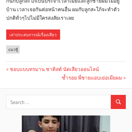
กันกับลูกสะใภ้เป็นประจำเวลาเมียและลูกชายผมไม่อยู่
บ้าน เวลาเจอกันต่อหน้าคนอื่น ผมกับลูกสะใภ้จะทำตัว
ปกติทั่วๆไปไม่มีใครสงสัยเราเลย
เล่าประสบการณ์เรื่องเสียว
แนวชู้
Previous
ชอบแบบทรมาน ซาดิสต์ นัดเสียวออนไลน์
Post
Post:
Next
ซ้ำรอย พี่ชายแอบเย่อเมียผม
navigation
Post: