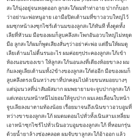
สะใภ้นุ่งอยู่จนหลุดออก ลูกสะใภ้ผมทำท่าอาย ปากก็บอก
ว่าอย่านะพ่อหนูอาย เอามือปิดเต้านมที่ขาวอวบใหญ่ไว้
ผมซุกหน้าลงซุกไซร้เต้านมของลูกสะใภ้ทันที ทั้งดูดทั้ง
เลียที่หัวนม มือของผมก็ลูบคลึงสะโพกอันอวบใหญ่ไม่หยุด
มือ ลูกสะใภ้ผมก็พูดเสียงสั่นๆว่าอย่าค่ะพ่อ แต่ยืนให้ผมดู
เลียเต้านมไม่ดิ้นรนอะไร ผมค่อยๆประคองลูกสะใภ้เข้า
ห้องนอนของเขา ให้ลูกสะใภ้นอนลงที่เตียงห้อยขาลง ผม
ก้มลงดูเลียเต้านมทั้ง2ข้างของลูกสะใภ้ต่ออีก มือของผมก็
ลูบคลึงตรงเนินหว่างขาที่ปกคลุมไปด้วยขนหมอยบางๆ
แต่นุ่มนวลที่น่าสัมผัสมาก ผมพยายามจะจูบปากลูกสะใภ้
แต่เทอเบนหน้าหนีไม่ยอมให้จูบปาก ผมเลยเลื่อนใบหน้า
จูบเลียลงมาตามท้องน้อย เรื่อยมาจนถึงเนินขาวอวบอูมที่
หว่างขาของลูกสะใภ้ ผมดมดอมไปทั่วทั้งเนินสามเหลี่ยม
เอาหน้าซุกไซร้ไปทั่วเนินอวบอูมของลูกสะใภ้ ที่หอมกรุ่น
ด้วยน้ำยาล้างช่องคลอด ผมจับขาลูกสะใภ้อ้าออก แล้ว