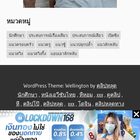
หมวดหมู่
นักศึกษา
ประสบการณ์เรื่องเสียว
ประสบการณ์เสียว
เปิดซิง
แนวครอบครัว
แนวครู
แนวชู้
แนวปลุกปล้ำ
แนวลักหลับ
แนวสวิง
แนวสวิงกิ้ง
แอบเอาลักหลับ
WordPress Theme: Wellington by
คลิปหลุด
นักศึกษา
,
หนังเอวีซับไทย
,
หีหอม
,
xxx
,
ดูคลิป
,
หี
,
คลิปโป๊
,
คลิปหลุด
,
xxx
,
โดจิน
,
คลิปหลุดทาง
บ้าน
,
คลิปโป้
,
คลิปโป๊
,
คลิปโป๊
,
เย็ดไทย
,
คลิป
หลุดไทย
.