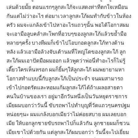
เล่นด้วยมั้ย ตอนแรกๆลูกสะใภ้จะแสดงท่าทีตกใจเหมือน
กันแต่ไม่ว่าอะไร ต่อมาเวลาลูกสะใภ้ผมทำกับข้าวในห้อง
ครัว ผมจะแกล้งเข้าไปหาอะไรแถวๆนั้น พอได้โอกาสผม
จะเอามือลูบคลำสะโพกที่อวบๆของลูกสะใภ้แล้วขย้ำมือ
หลายๆครั้ง บางทีผมก็เข้าไปโอบกอดลูกสะใภ้ทางด้าน
หลัง แล้วเอามือล้วงจับเต้านมที่โหญ่โตของลูกสะใภ้ ลูก
สะใภ้ผมเอาปัดมือผมออก แล้วพูดว่าพ่อนี่ทำอะไรก็ไม่รู้
เดี๊ยวใครเห็นหรอก ผมก็ยิ้มๆให้ลูกสะใภ้ ผมพยายามหา
โอกาสทำแบบนี้กับลูกสะใภ้เป็นประจำ จนผมสามารถ
เข้าไปกอดรัดและหอมแก้มลูกสะใภ้ได้ถ้าเผลอสายตา
คนในบ้านของเรา อยู่มาอีกวันหนึ่งเป็นวันหยุดราชการ
เมียผมบอกว่าวันนี้ ขับรถพาไปทำบุญที่วัดแถวๆนครปฐม
หน่อยๆนะ ผมแกล้งบอกเมียว่าไม่ค่อยสบาย ผมเลยบอก
เมีย ให้บอกลูกชายขับรถพาไปก็แล้วกัน ลูกชายผมก็ชวน
เมียเขาไปด้วยกัน แต่ลูกสะใภ้ผมบอกว่า วันนี้จะไปเยี่ยม