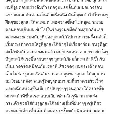
ผมก็จูบตอบอย่างลืมตัว เทอจูบแลกลิ้นกับผมอย่างร้อน
แรง ผมเลยดันท่อนเอ็นอีกครั้งหนึ่ง มันก็มุดเข้าไปในร่องรู
ฝืดๆของลูกสะใภ้จนหมด เทอครางซี๊ดดไม่หยุดมากเลย
ตอนท่อนเอ็นผมเข้าไปในร่องรูจนจมืดด้ามสุดกลั่นเลย
ผมกดควยลงบดกับรูหีของลูกสะใภ้ไปมาหลายครั้ง แล้วก็
เริ่มกระเด้าควยใส่รูหีลูกสะใภ้ช้าๆไปเรื่อยๆก่อน จนรูหีลูก
สะใภ้ชินกับควยของผมแล้ว ผมก็กระหน่ำควยกระเด้าใส่รู
หีลูกสะไภ้แรงขึ้นๆผับๆๆๆๆ ลูกสะใภ้ผมก็กระเด้าหีขึ้นรับ
เป็นบางครั้งเหมือนกันเวลาที่เสียวจัดๆ ผมกระเด้าท่อน
เอ็นในร่องรูและเนินอันขาวอวบอูมของลูกสะใภ้อยู่นาน
สมใจอยากจิงๆ จนครู่ใหญ่ๆต่อมา ผมก็สาวควยรัวเร็วๆ
และหนักหน่วงขึ้นเสียงดังผับๆๆๆๆๆจนลูกสะใภ้ครางซี๊ด
ดกระเด้าหีขึ้นแรงๆแบบเสียวซ่านในรูหีมาก ผมเร่ง
กระเด้าควยใส่กับรูลูกสะใภ้อย่างเต็มที่ผับๆๆๆ ครู่เดียว
ควยผมก็เสียวขึ้นเต็มที่ ผมครางซี๊ดดกัดฟันแน่น กดควย