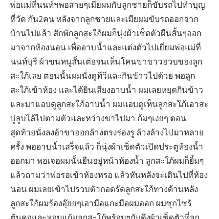
พ่อแม่ที่นนท์ฯพอสายๆเมียผมกับลูกชายก็ขับรถไปทำบุญ
ที่วัด กัน2คน หลังจากลูกชายและเมียผมขับรถออกจาก
บ้านไปแล้ว สักพักลูกสะใภ้ผมก็นุ่งผ้าเช็ดตัวผืนสั้นๆออก
มาจากห้องนอน เพื่ออาบน้ำและแต่งตัวไปเยี่ยมพ่อแม่ที่
นนท์บุรี ผ้าขนหนูสั้นเต่อจนเห็นโคนขาขาวอวบของลูก
สะใภ้เลย ตอนนั้นผมนั่งดูทีวีและกินข้าวไปด้วย พอลูก
สะใภ้เข้าห้อง และได้ยินเสียงอาบน้ำ ผมเลยหยุดกินข้าว
และมาแอบดูลูกสะใภ้อาบน้ำ ผมแอบดูเห็นลูกสะใภ้เอาสะ
บู่ลูบไล้ไปตามตัวและหว่างขาไปมา ก้มๆเงยๆ ตอน
สุดท้ายนั่งลงอ้าขาออกล้างตรงร่องรู ล้วงล้างไปมาหลาย
ครั้ง พออาบน้ำเสร็จแล้ว ก็นุ่งผ้าเช็ดตัวเปิดประตูห้องน้ำ
ออกมา พอเจอผมนั้นยืนอยู่หน้าห้องน้ำ ลูกสะใภ้ผมก็ยิ้มๆ
แล้วถามว่าพ่อรอเข้าห้องหรอ แล้วหันหลังจะเดินไปที่ห้อง
นอน ผมเลยเข้าไปรวบตัวกอดรัดลูกสะใภ้ทางด้านหลัง
ลูกสะใภ้ผมร้องอุ๊ยยๆเอามือแกะมือผมออก ผมซุกไซร้
ต้นคอและหอมแก้มลูกสะใภ้พร้อมๆกับดึงผ้าเช็ดตัวที่ลูก