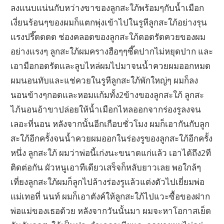
ลงแนบแน่นกับหว่างขาของลูกสะใภ้พร้อมๆกับน้ำเมือก
เงี่ยนร้อนๆของผมก็แตกพุ่งเข้าไปในรูหีลูกสะใภ้อย่างรุน
แรงปรี๊ดดดด ช่องคลอดของลูกสะใภ้ตอดรัดควยของผม
อย่างแรงๆ ลูกสะใภ้ผมครางฮือๆๆซี๊ดปากไม่หยุดปาก และ
เอามือกอดรัดและลูบไหล่ผมไปมาจนน้ำควยผมออกหมด
ผมนอนทับและแช่ควยในรูหีลูกสะใภ้พักใหญ่ๆ ผมก็ลง
นอนข้างๆกอดและหอมแก้มทั้ง2ข้างของลูกสะใภ้ ลูกสะ
ไภ้นอนอ้าขาปล่อยให้น้ำเมือกไหลออกจากร่องรูลงจน
เลอะที่นอน หลังจากนั้นอีกเกือบชั่วโมง ผมก็เอากันกับลูก
สะใภ้อีกครั้งจนน้ำควยผมออกในร่องรูของลูกสะใภ้อีกครั้ง
หนึ่ง ลูกสะใภ้ ผมว่าพ่อนี้เก่งนะขนาดแก่แล้ว เอาได้ถึง2ที
ติดต่อกัน ผัวหนูเอาทีเดียวเสร็จก็หลับยาวเลย พอใกล้ๆ
เที่ยงลูกสะใภ้ผมก็ลูกไปล้างร่องรูแล้วแต่งตัวไปเยี่ยมพ่อ
แม่เทอที่ นนท์ ผมก็เอาตังค์ให้ลูกสะใภ้ไปแวะซื้อของฝาก
พ่อแม่ของเธอด้วย หลังจากวันนั้นมา ผมจะหาโอกาสเย็ด