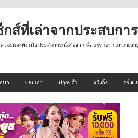
งเซ็กส์ที่เล่าจากประสบกา
านแล้วจะต้องทึ่ง เป็นประสบการณ์จริงจากเพื่อนๆทางบ้านที่มาเล่าส
ึกษา
แอบเอา
ปลุกปล้ำ
สวิงกิ้ง
ครั้งแ