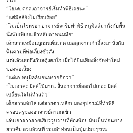
“โอ.เค. ตกลงอาจารย์เริ่มทำพิธีเลยนะ”
“แต่มิลล์ยังไม่เรียบร้อย”
“ไม่เป็นไรหรอก อาจารย์จะรีบทำพิธี หนูมิลล์มานั่งกับพื้น
นั่งพับเพียบแล้วหลับตาพนมมือ”
เด็กสาวเหมือนถูกมนต์สะกด เธอลุกจากเก้าอี้ลงมานั่งกับ
พื้นตามที่พ่อเลี้ยงชั่วสั่ง
แต่แล้วเธอถึงกับสดุ้งตกใจ เมื่อได้ยินเสียงสั่งจัดท่าใหม่
ของพ่อเลี้ยง
“แต่เอ..หนูมิลล์นอนหงายดีกว่า”
“ไม่เอาคะ มิลล์โป๊มาก…งั้นอาจารย์ออกไปเถอะ มิลล์
เปลี่ยนใจไม่ทำแล้ว”
เด็กสาวเอ่ยไล่ แต่สายตาเหลือบมองอุปกรณ์ที่ทำพิธี
ครอบครูของอาจารย์ลามกเข้า
เล่นเอาสาวสวยเสียววูบวาบที่ท้องน้อย มันเป็นท่อนยาง
ยาวคืบ อวบอ้วนพี รอบลำท่อนเป็นปุ่มปมขรุขระ