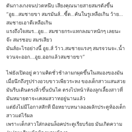
ดันกางเกงจนปวดหนึบ เสียงคุณนายสายสมรดังขึ้น
“อูย…สมชายขา สมรมันส์…ซี้ด…คันในรูเหลือเกิน ว้าย…
สมชายเอาดีเหลือเกิน
แรงถึงใจสมร…อูย… สมชายกระแทกลงมาหนักๆ เลยนะ
จ๊ะ สมรชอบ สมรเสียว
มันส์อะไรอย่างนี้ อูย..ส์ ว้าว..สมชายแรงๆ สมรจวนจะ..น้ำ
จวนจะออก….อูย..ออกแล้วสมชายขา”
ไฟยังเปิดอยู่ ความคิดชั่วช้าลามกผุดขึ้นในสมองของมัน
เมื่อนึกถึงรูปร่างอวบขาวเพียวระหง ของเด็กสาวแสนสวย
มันรีบเดินตรงลิ่วขึ้นบันได ตรงไปหน้าห้องลูกเลี้ยงสาวที่
มันหมายตาจะเคลมสวาทอยู่นานแล้ว
แต่ยังไม่มีโอกาสสักที มือหยาบหนาลองผลักประตูห้องเด็ก
สาวแต่ไร้ผล
เพราะเด็กสาวใส่กลอนล็อคประตูเรียบร้อย มันเกิดความ