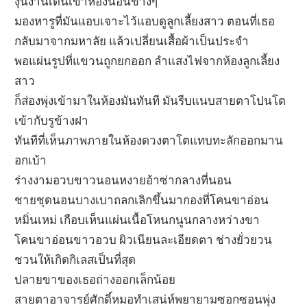
งุ่นง่านเดินเข้าห้องนอนข้างๆ
มองหารูที่มันแอบเจาะไว้แอบดูลูกเลี้ยงสาว ตอนที่เธอ
กลับมาจากมหาลัย แล้วเปลี่ยนเสื้อผ้าเป็นประจำ
พอแผ่นรูปที่แขวนถูกยกออก ลำแสงไฟจากห้องลูกเลี้ยง
สาว
ก็ส่องพุ่งเข้ามาในห้องมันทันที มันรีบแนบสายตาโปนโต
เข้ากับรูข้างฝา
ทันทีที่เห็นภาพภายในห้องดวงตาโตแทบทะลักออกมาน
อกเบ้า
ร่างงามอวบขาวนอนหงายอ้าซ่ากลางที่นอน
ชายชุดนอนบางเบาถลกเลิกขึ้นมากองที่โคนขาอ่อน
หมิ่นเหม่ เกือบเห็นแผ่นเนื้อโหนกนูนกลางหว่างขา
โคนขาอ่อนขาวอวบ ผิวเนียนละเอียดตา ช่างยั่วยวน
ชวนให้เกิดกิเลสเป็นที่สุด
ปลายขาของเธอถ่างออกเล็กน้อย
สายตาอาจารย์ศักดิ์หมอทำเสน่ห์พยายามซอกซอนพุ่ง