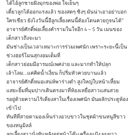
ได้ไอ้ลูกชายฝังมุกของพ่อ ใจเย็นๆ
เดี๋ยวลูกได้ออกแรงแล้ว ของสดๆ ซิงๆ มันน่าเอาอย่าบอก
ใครเชียว ยังไงวันนี้อีลูกเลี้ยงคนนี้ต้องโดนควยกูจนได้”
อาจารย์ศักดิ์พ่อเลี้ยงคำรามในใจอีก 4 – 5 วัน เมนของ
เด็กสาวถึงจะมา
มันช่างเป็นเวลาเหมาะการร่วมเพศนัก เพราะระยะนี้เป็น
ช่วงฮอร์โมนสุกงอมเต็มที่
เด็กสาวย่อมมีอารมณ์เพศง่าย และมากทำให้ปลุก
เล้าโลม…แค่คิดน้ำเงี่ยน ก็ปริ่มหัวควยบานแล้ว
อาจารย์ศักดิ์หมอเสน่ห์พาร่างดำ สูงใหญ่ใบหน้าเหี้ยม
แสยะยิ้มที่มุมปากเดินตรงมาที่ห้องเหยื่อสาวแสนสวย
รอยู่ด้วยความไร้เดียงสาในเรื่องเพศนัก มันผลักประตูห้อง
เข้าไป
ทันทีที่สายตามองเห็นร่างอวบขาวในชุดผ้าขนหนูสีขาว
ของหนูมิลล์
ลูกเลี้ยงสาวนั่งหันหลังอยู่หน้าโต๊ะเครื่องแป้ง ผมยาว