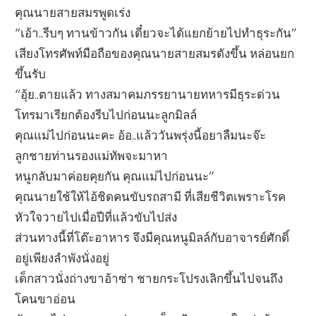
คุณนายสายสมรพูดเร่ง
“เอ้า..รีบๆ ทานข้าวกัน เดี๋ยวจะได้แยกย้ายไปทำธุระกัน”
เสียงโทรศัพท์มือถือของคุณนายสายสมรดังขึ้น หล่อนยก
ขึ้นรับ
“อุ้ย..ตายแล้ว ทางสมาคมภรรยานายทหารมีธุระด่วน
โทรมาเรียกต้องรีบไปก่อนนะลูกมิลล์
คุณแม่ไปก่อนนะคะ อ้อ..แล้ววันพรุ่งนี้อยาลืมนะจ๊ะ
ลูกชายท่านรองแม่ทัพจะมาหา
หนูกลับมาค่อยคุยกัน คุณแม่ไปก่อนนะ”
คุณนายใช้ให้ไอ้ชิดคนขับรถสามี ที่เสียชีวิตเพราะโรค
หัวใจวายไปเมื่อปีที่แล้วขับไปส่ง
ส่วนทางนี้ที่โต๊ะอาหาร จึงมีคุณหนูมิลล์กับอาจารย์ศักดิ์
อยู่เพียงลำพังนั่งอยู่
เด็กสาวนั่งถ่างขาอ้าซ่า ชายกระโปรงเลิกขึ้นไปจนถึง
โคนขาอ่อน