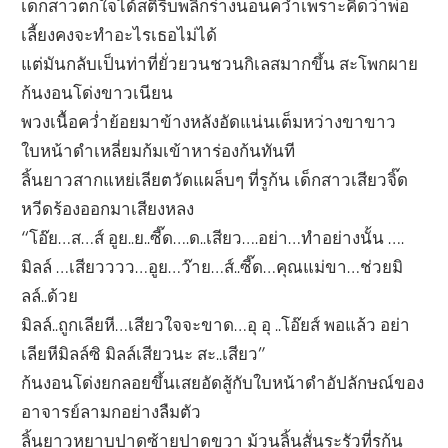
เด็กสาวตกใจได้สติรีบพลิกร่างนอนคว่ำเพราะคิดว่าพ่อ
เลี้ยงคงจะทำอะไรเธอไม่ได้
แต่มันกลับเป็นท่าที่ยั่วยวนชวนกิเลสมากขึ้น สะโพกผาย
ก้นงอนโด่งขาวเนียน
พวงเนื้อคว่ำย้อยมาข้างหลังอัดแน่นเต็มหว่างขาขาว
ใบหน้าดำเหลี่ยมก้มเข้าหาร่องก้นทันที
ลิ้นยาวสากแหย่เลียตวัดแผล็บๆ ที่รูก้น เด็กสาวเสียวจิ๊ด
หวีดร้องออกมาเสียงหลง
“โอ๊ย…ส…ส์ อูย..ย..ซี๊ด….ด..เสียว….อย่า…ทำอย่างนั้น ….
มิลล์ …เสียวววว…อูย…ว๊าย…ส์..ซี๊ด…คุณแม่ขา…ช่วยมิ
ลล์..ด้วย
มิลล์..ถูกเลียหี…เสียวใจจะขาด…อุ อุ ..โอ๊ยส์ พอแล้ว อย่า
เลียหีมิลล์ซิ มิลล์เสียวนะ สะ..เสียว”
ก้นงอนโด่งยกลอยขึ้นเสยอัดสู้กับใบหน้าดำอัปลักษณ์ของ
อาจารย์ลามกอย่างลืมตัว
ลิ้นยาวหยาบปาดซ้ายปาดขวา ม้วนลิ้นสั่นระรัวที่รูก้น