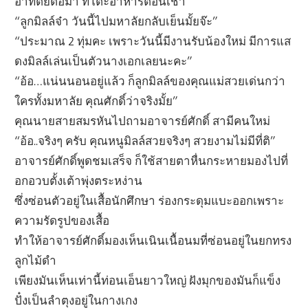
อาทิตย์ต่อมา ที่โต๊ะอาหารตอนเช้า
“ลูกมิลล์จ๋า วันนี้ไปมหาลัยกลับเย็นมั้ยจ๊ะ”
“ประมาณ 2 ทุ่มคะ เพราะวันนี้มีงานรับน้องใหม่ มีการแส
ดงมิลล์เล่นเป็นตัวนางเอกเลยนะคะ”
“อ้อ…แน่นนอนอยู่แล้ว ก็ลูกมิลล์ของคุณแม่สวยเด่นกว่า
ใครทั้งมหาลัย คุณศักดิ์ว่าจริงมั้ย”
คุณนายสายสมรหันไปถามอาจารย์ศักดิ์ สามีคนใหม่
“อ้อ..จริงๆ ครับ คุณหนูมิลล์สวยจริงๆ สวยงามไม่มีที่ติ”
อาจารย์ศักดิ์พูดชมเสร็จ ก็ใช้สายตาหื่นกระหายมองไปที่
อกอวบตั้งเต้าพุ่งตระหง่าน
ซึ่งซ่อนตัวอยู่ในเสื้อนักศึกษา ร่องกระดุมแบะออกเพราะ
ความรัดรูปของเสื้อ
ทำให้อาจารย์ศักดิ์มองเห็นเนินเนื้อนมที่ซ่อนอยู่ในยกทรง
ลูกไม้ดำ
เพียงมันเห็นเท่านี้ท่อนเอ็นยาวใหญ่ ฝังมุกของมันก็แข็ง
ปั๋งเป็นลำตุงอยู่ในกางเกง