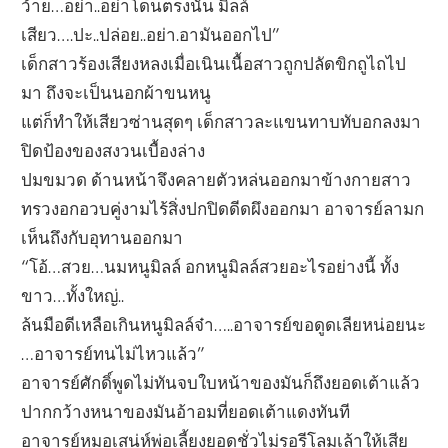
ว้าย…อย่า..อย่าโดนตรงนั้น มิลล์
เสียว….ปะ..ปล่อย..อย่า.อามันออกไป”
เด็กสาวร้องเสียงหลงเมื่อเนินเนื้อสาวถูกปลัดขิกถูไถไป
มา ถึงจะเป็นนอกผ้าขนหนู
แต่ก็ทำให้เสียวซ่านสุดๆ เด็กสาวละแขนทาบทับอกลงมา
ปิดป้องของสงวนเบื้องล่าง
ปมขมวด ด้านหน้าจึงคลายตัวหล่นออกมาข้างกายสาว
ทรวงอกอวบคู่งามไร้สิ่งปกปิดดีดผึงออกมา อาจารย์ลามก
เห็นถึงกับอุทานออกมา
“โอ้…สวย…นมหนูมิลล์ อกหนูมิลล์สวยอะไรอย่างนี้ ทั้ง
ขาว…ทั้งใหญ่..
ล้นมือดีเหลือเกินหนูมิลล์จ๋า…..อาจารย์ขอดูดเลียหน่อยนะ
…อาจารย์ทนไม่ไหวแล้ว”
อาจารย์ศักดิ์พูดไม่ทันจบใบหน้าของมันก็ถึงยอดเต้าแล้ว
ปากกว้างหนาของมันอ้าอมที่ยอดเต้าแดงทันที
อาจารย์หมอเสน่ห์พ่อเลี้ยงยอดชั่วไม่รอรีโลมเล้าให้เสีย