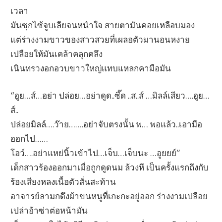
เวลา
มันซุกไซ้จูบเลียจนหนำใจ สายตามันคอยเหลือบมอง
แต่ร่างงามขาวของสาวสวยที่เผลอตัวมานอนหงาย
เปลือยให้มันเคล้าคลุกคลึง
เนินทรวงอกอวบขาวใหญ่แทบแหลกคามือมัน
“อูย…ส์…อย่า ปล่อย…อย่าดูด..ซี๊ด ..ส..ส์ …มิลล์เสียว….อูย…
ส์..
ปล่อยมิลล์….ว๊าย…….อย่าจับตรงนั้น พ… พอแล้ว..เอามือ
ออกไป……
โอว์….อย่าแหย่นิ้วเข้าไป…เจ็บ…เจ็บนะ …อูยยย์”
เด็กสาวร้องออกมาเมื่อถูกดูดนม ล้วงหี เป็นครั้งแรกถึงกับ
ร้องเสียงหลงเนื้อตัวสั่นสะท้าน
อาจารย์ลามกดึงผ้าขนหนูที่เกะกะอยู่ออก ร่างงามเปลือย
เปล่าอ้าซ่าต่อหน้ามัน