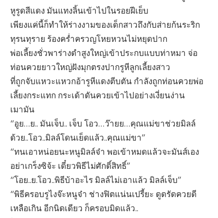
หูรูดสีแดง มันแทงลิ้นเข้าไปในรอยฝีเย็บ
เพียงแค่นี้ก็ทำให้ร่างงามของเด็กสาวถึงกับส่ายก้นระริก
ทุรนทุราย ร้องคร่ำครวญโหยหวนไม่หยุดปาก
พ่อเลี้ยงชั่วพาร่างดำสูงใหญ่เข้าประกบแบบท่าหมา จ่อ
ท่อนควยยาวใหญ่ฝังมุกตรงปากรูหีลูกเลี้ยงสาว
ที่ถูกจับแหวะแหวกอ้ารูหีแดงตีบตัน กำลังถูกท่อนควยพ่อ
เลี้ยงกระแทก กระเด้าดันควยเข้าไปอย่างเงี่ยนง่าน
เมามัน
“อูย…ย.. มันเจ็บ.. เจ็บ โอว…ว๊ายย…คุณแม่ขาช่วยมิลล์
ด้วย..โอว..มิลล์โดนเย็ดแล้ว..คุณแม่ขา”
“ทนเอาหน่อยนะหนูมิลล์จ๋า พอเข้าหมดแล้วจะมันส์เอง
อย่าเกร็งซิจ้ะ เดี๋ยวพิธีไม่ศักดิ์สิทธิ์”
“โอย..ย.โอว..พิธีบ้าอะไร มิลล์ไม่เอาแล้ว มิลล์เจ็บ”
“พิธีครอบรูไงจ๊ะหนูจ๋า ช่างฟิตแน่นเปรี้ยะ ดูดรัดควยดี
เหลือเกิน อีกนิดเดียว ก็ครอบมิดแล้ว..