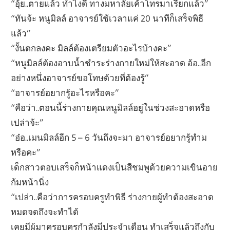
“อุ้ย..ตายแล้ว ทำไงดี ทางมหาลัยเค้าโทรมาเรียกแล้ว”
“ทันจ้ะ หนูมิลล์ อาจารย์ใช้เวลาแค่ 20 นาทีก็เสร็จพิธี
แล้ว”
“งั้นตกลงคะ มิลล์ต้องเตรียมตัวอะไรบ้างคะ”
“หนูมิลล์ต้องอาบน้ำชำระร่างกายใหม่ให้สะอาด อ้อ..อีก
อย่างหนึ่งอาจารย์ขอโทษด้วยที่ต้องรู้”
“อาจารย์อยากรู้อะไรหรือคะ”
“คือว่า..ตอนนี้ร่างกายคุณหนูมิลล์อยู่ในช่วงสะอาดหรือ
เปล่าจ้ะ”
“อ๋อ..เมนมิลล์อีก 5 – 6 วันถึงจะมา อาจารย์อยากรู้ทำม
หรือคะ”
เด็กสาวตอบเสร็จก็หน้าแดงเป็นสีชมพูด้วยความเขินอาย
ก้มหน้านิ่ง
“เปล่า..คือว่าการครอบครูทำพิธี ร่างกายผู้ทำต้องสะอาด
หมดจดถึงจะทำได้
เคยมีผู้มาครอบครูกำลังมีประจำเดือน ทำเสร็จแล้วถึงกับ