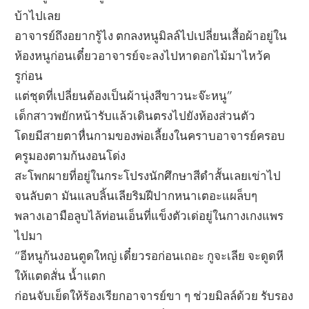
บ้าไปเลย
อาจารย์ถึงอยากรู้ไง ตกลงหนูมิลล์ไปเปลี่ยนเสื้อผ้าอยู่ใน
ห้องหนูก่อนเดี๋ยวอาจารย์จะลงไปหาดอกไม้มาไหว้ค
รูก่อน
แต่ชุดที่เปลี่ยนต้องเป็นผ้านุ่งสีขาวนะจ๊ะหนู”
เด็กสาวพยักหน้ารับแล้วเดินตรงไปยังห้องส่วนตัว
โดยมีสายตาหื่นกามของพ่อเลี้ยงในคราบอาจารย์ครอบ
ครูมองตามก้นงอนโด่ง
สะโพกผายที่อยู่ในกระโปรงนักศึกษาสีดำสั้นเลยเข่าไป
จนลับตา มันแลบลิ้นเลียริมฝีปากหนาเตอะแผล็บๆ
พลางเอามือลูบไล้ท่อนเอ็นที่แข็งตัวเด่อยู่ในกางเกงแพร
ไปมา
“อีหนูก้นงอนตูดใหญ่ เดี๋ยวรอก่อนเถอะ กูจะเลีย จะดูดหี
ให้แตดสั่น น้ำแตก
ก่อนจับเย็ดให้ร้องเรียกอาจารย์ขา ๆ ช่วยมิลล์ด้วย รับรอง