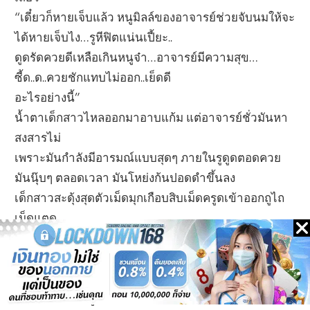
“เดี๋ยวก็หายเจ็บแล้ว หนูมิลล์ของอาจารย์ช่วยจับนมให้จะ
ได้หายเจ็บไง…รูหีฟิตแน่นเปี้ยะ..
ดูดรัดควยดีเหลือเกินหนูจ๋า…อาจารย์มีความสุข…
ซี้ด..ด..ควยชักแทบไม่ออก..เย็ดดี
อะไรอย่างนี้”
น้ำตาเด็กสาวไหลออกมาอาบแก้ม แต่อาจารย์ชั่วมันหา
สงสารไม่
เพราะมันกำลังมีอารมณ์แบบสุดๆ ภายในรูดูดตอดควย
มันนุ๊บๆ ตลอดเวลา มันโหย่งก้นปอดดำขึ้นลง
เด็กสาวสะดุ้งสุดตัวเม็ดมุกเกือบสิบเม็ดครูดเข้าออกถูไถ
เม็ดแตด
สะกิดสะเกาทั้งแคมนอกแคมใน จนเด็กสาวเสียวสะท้าน
ซ่านเสียวไปทั้งรูหี
อาจารย์ศักดิ์โหย่งก้นกดอัดควยขยี้แนบแน่นสนิทกับ
หนอกขาวอวบอูม