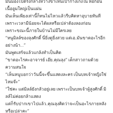
มันมองไปตรงกลางหว่างขาเห็นเป้ากางเกงใน ห่อก้อน
เนื้ออูมใหญ่เป็นแผ่น
มันเห็นเพียงเท่านี้ก็ทนไม่ไหวแล้วรีบคิดหาอุบายทันที
เพราะเวลามีน้อยจะได้ผลหรือเปล่าต้องลองก่อน
เพราะขณะนี้ภายในบ้านไม่มีใครเลย
“หนูมิลล์ของลุงศักดิ์ นี่ยิ่งดูยิ่งสวย แต่เอ..มันขาดอะไรอีก
อย่างน้า…”
มันพูดเสร์จแล้วแกล้งทำเป็นคิด
“ขาดอะไรคะอาจารย์ เอ๊ย..คุณลุง” เด็กสาวถามด้วย
ความสนใจ
“เห็นหนูบอกว่าวันนี้จะขึ้นแสดงละคร เป็นบทเจ้าหญิงใช่
ไหมจ๊ะ”
“ใช่คะ แต่มิลล์ยังกลัวอยู่เลย เพราะเป็นบทเจ้าผู้สูงศักดิ์ มิ
ลล์ไม่ค่อยกล้าแสดง
แต่ก็รับปากเขาไปแล้ว..คุณลุงคิดว่าจะเป็นอะไรภายหลัง
หรือเปล่าคะ”