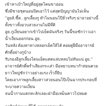
เข้าหาเป้าใหญ่ที่อยู่สุดโคนขาอ่อน
ซึ่งมีชายชุดนอนปิดเอาไว้ แต่สุดปัญญามันไม่เห็น
“อูยส์..ซี้ด…ลูกเลี้ยงกู ทำไมนอนโป๊ยั่วจริงๆ น่าอาอย่างนี้
ทั้งขาวทั้งอวบสวยงามไม่มีที่ติ
อูย..กูเงี่ยนอยากเข้าไปเย็ดมันจริงๆ วันนี้ขอชักว่าวเอา
น้ำเงี่ยนออกก่อน..อูย..
วันหลัง ต้องหาทางหลอกเย็ดให้ได้ คอยดูฝีมืออาจารย์
ศักดิ์อย่างกูบ้าง
รับรองอีลูกเลี้ยงโดนเย็ดแตดแล่บหลบไม่ทันแน่ อูย..”
อาจารย์ศักดิ์พร่ำเสียงกระเส่า มือหยาบหนากำท่อนควย
ยาวใหญ่ชักว่าวอย่างแรง เร็วถี่ยิบ
โดยเอาภาพลูกเลี้ยงสาวสวยนอนโป๊เป็นฉากประกอบที่
ระบายความเงี่ยน
จนน้ำกามแตกทะลักเลอะฝ่ามือเหม็นคาวไปหมด