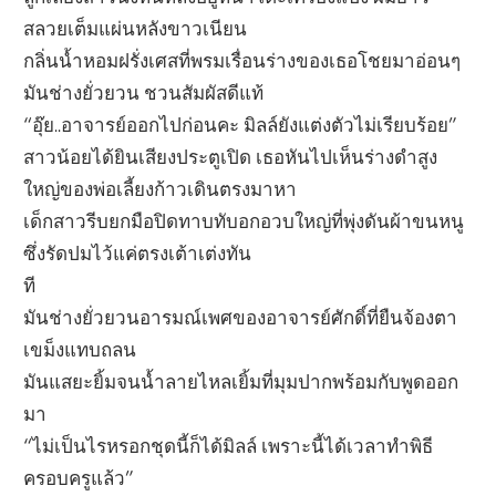
สลวยเต็มแผ่นหลังขาวเนียน
กลิ่นน้ำหอมฝรั่งเศสที่พรมเรื่อนร่างของเธอโชยมาอ่อนๆ
มันช่างยั่วยวน ชวนสัมผัสดีแท้
“อุ๊ย..อาจารย์ออกไปก่อนคะ มิลล์ยังแต่งตัวไม่เรียบร้อย”
สาวน้อยได้ยินเสียงประตูเปิด เธอหันไปเห็นร่างดำสูง
ใหญ่ของพ่อเลี้ยงก้าวเดินตรงมาหา
เด็กสาวรีบยกมือปิดทาบทับอกอวบใหญ่ที่พุ่งดันผ้าขนหนู
ซึ่งรัดปมไว้แค่ตรงเต้าเต่งทัน
ที
มันช่างยั่วยวนอารมณ์เพศของอาจารย์ศักดิ์ที่ยืนจ้องตา
เขม็งแทบถลน
มันแสยะยิ้มจนน้ำลายไหลเยิ้มที่มุมปากพร้อมกับพูดออก
มา
“ไม่เป็นไรหรอกชุดนี้ก็ได้มิลล์ เพราะนี้ได้เวลาทำพิธี
ครอบครูแล้ว”