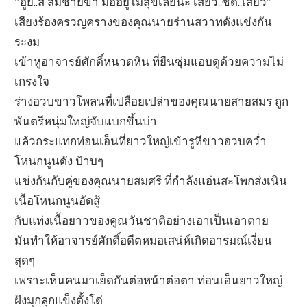
“อูย..ส์ สมชายขา มืออยู่ไม่สุขเลยนะ เสียว..ซี้ด..เสียว”
เสียงร้องครวญครางของคุณนายร่านสวาทดังแข่งกัน
ระงม
เข้าหูอาจารย์ศักดิ์หนวดหิน ที่ยืนซุ่มแอบดูด้วยความไม่
เกรงใจ
ร่างอวบขาวโพลนที่เปลือยเปล่าของคุณนายสายสมร ถูก
พันตรีหนุ่มใหญ่จับแบกขึ้นบ่า
แล้วกระแทกท่อนเอ็นที่ยาวใหญ่เข้ารูหีขาวอวบคว่ำ
โหนกนูนดัง ป้าบๆ
แข่งกันกับคู่ของคุณนายสมศรี ที่กำลังแอ่นสะโพกส่งเนิน
เนื้อโหนกนูนอัดสู้
กับแท่งเนื้อยาวของคูณวันชาติอย่างเอาเป็นเอาตาย
มันทำให้อาจารย์ศักดิ์อดีตหมอเสน่ห์เกิดอารมณ์เงี่ยน
สุดๆ
เพราะเห็นคนมาเย็ดกันต่อหน้าต่อตา ท่อนเอ็นยาวใหญ่
ฝังมุกลุกแข็งตั้งโด่