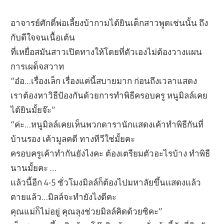
อาจารย์ศักดิ์พ่อเลี้ยงบ้ากามได้ยินเด็กสาวพูดเช่นนั้น ถึง
กับดีใจจนเนื้อเต้น
ที่เหยื่อสมันสาวเปิดทางให้โดยที่ตัวเองไม่ต้องวางแผน
การเผด็จสวาท
“อ๋อ…เรื่องเล็ก เรื่องแค่นี้สบายมาก ก่อนถึงเวลาแสดง
เราต้องหาวิธีป้องกันด้วยการทำพิธีครอบครู หนูมิลล์เคย
ได้ยินมั้ยจ๊ะ”
“ค่ะ…หนูมิลล์เคยเห็นพวกดารานักแสดงเค้าทำพิธีกันที่
บ้านรอง เค้ามูลคดี ทางทีวีใช่มั้ยคะ
ครอบครูเค้าทำกันยังไงคะ ต้องเตรียมตัวอะไรบ้าง ทำพิธี
นานมั้ยคะ …
แล้วนี้อีก 4-5 ชั่วโมงมิลล์ก็ต้องไปมหาลัยขึ้นแสดงแล้ว
ตายแล้ว…มิลล์จะทำยังไงดีคะ
คุณแม่ก็ไม่อยู่ คุณลุงช่วยมิลล์คิดด้วยซิคะ”