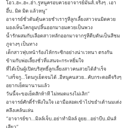
โอว..ฮะ..ฮะ..ฮ่า..รูหนูครอบควยอาจารย์มันส์..จริงๆ . เอา
อึ้บ.. มิด มิด แล้วหนู”
อาจารย์ชั่วดันดุ้นควยชำเรารูหีลูกเลี้ยงสาวจนมิดควย
มองเห็นโคกอูมปลิ้นออกมาอมควยเป็นพวง
น้ำรักผสมกับเลือดสาวทลักออกมาจากรูหีตีบตันเป็นสีชม
ภูจางๆ เป็นทาง
เด็กสาวฟุบหน้าร้องไห้กระซิกอย่างน่าเวทนา ตรงกัน
ข้ามกับพ่อเลี้ยงชั่วที่แสนจะกระหยิ่มใจ
ที่ได้เป็นผู้เปิดบริสุทธิ์ลูกเลี้ยงสาวคนสวยได้สำเร็จ
“เสร็จกู…โดนกูเย็ดจนได้ ..อีหนูคนสวย…คับกระดอดีจริงๆ
อยากเย็ดมานานแล้ว
วันนี้จะขอเย็ดสักห้าที ไม่หมดแรงไม่เลิก”
อาจารย์ศักดิ์รำพึงในใจ เอามือสอดเข้าไปขยำเต้านมเต่ง
คลึงเคล้นเล่น
“อาจารย์ขา…มิลล์เจ็บ..อย่าทำมิลล์ อูยย…อย่าบีบ..มันส์
เสียว”