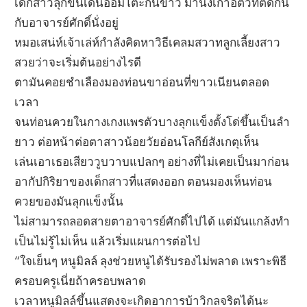
เด็กสาวลุกขึ้นเดินอ้อมโต๊ะกินข้าว มานั่งเก้าอี้ตัวที่ติดกัน
กับอาจารย์ศักดิ์นั่งอยู่
หมอเสน่ห์เจ้าเล่ห์กำลังคิดหาวิธีเคลมสวาทลูกเลี้ยงสาว
สวยว่าจะเริ่มต้นอย่างไรดี
ตามันคอยชำเลืองมองท่อนขาอ่อนที่ขาวเนียนตลอด
เวลา
จนท่อนควยในกางเกงแพรตัวบางลุกแข็งตั้งโด่ขึ้นเป็นลำ
ยาว ต่อหน้าต่อตาสาวน้อยวัยอ่อนโลกีย์สังเกตุเห็น
เล่นเอาเธอเสียววูบวาบแปลกๆ อย่างที่ไม่เคยเป็นมาก่อน
อากัปกิริยาของเด็กสาวที่แสดงออก ตอนมองเห็นท่อน
ควยของมันลุกแข็งนั้น
ไม่สามารถลอดสายตาอาจารย์ศักดิ์ไปได้ แต่มันแกล้งทำ
เป็นไม่รู้ไม่เห็น แล้วเริ่มแผนการต่อไป
“ใจเย็นๆ หนูมิลล์ ลุงช่วยหนูได้รับรองไม่พลาด เพราะพิธี
ครอบครูเนี่ยถ้าครอบพลาด
เวลาหนูมิลล์ขึ้นแสดงจะเกิดอาการบ้าวิกลจริตได้นะ