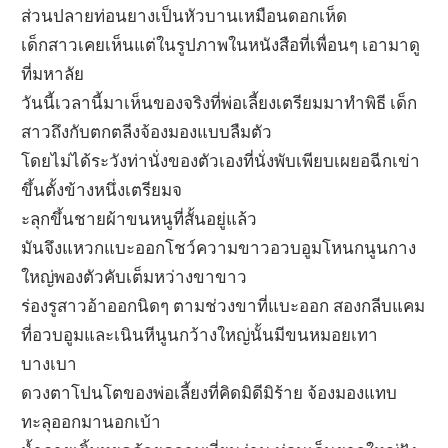
ส่วนปลายท่อนยางเป็นหัวบานเหมือนดอกเห็ด
เด็กสาวเคยเห็นแต่ในรูปภาพในหนังสือที่เพื่อนๆ เอามาดู
ที่มหาลัย
วันนี้เวลานี้มาเห็นของจริงที่พ่อเลี้ยงเตรียมมาทำพิธี เด็ก
สาวถึงกับตกตลีงจ้องมองแบบลืมตัว
โดยไม่ได้ระวังท่านั่งของตัวเองที่นั่งพับเพียบเผยอฉีกเข่า
ขึ้นตั้งข้างหนึ่งเตรียมจ
ะลุกขึ้นชายผ้าขนหนูที่สั้นอยู่แล้ว
มันจึงแหวกแบะออกโชว์ความขาวอวบอูมโหนกนูนกาง
ใหญ่พองตัวคับเต็มหว่างขาขาว
ร่องรูสาวอ้าออกนิดๆ ตามช่วงขาที่แบะออก สองกลีบแคม
ที่อวบอูมและเนินหีนูนกว้างใหญ่นั้นมีขนหมอยเทา
บางเบา
ดวงตาโปนโตของพ่อเลี้ยงที่คิดมิดีมิร้าย จ้องมองแทบ
ทะลุออกมานอกเบ้า