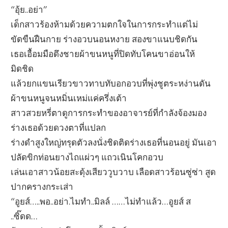
“อุ้ย..อย่า”
เด็กสาวร้องห้ามด้วยความตกใจในการกระทำแต่ไม่
ขัดขืนฝืนกาย ร่างอวบนอนหงาย สองขาแนบชิดกัน
เธอเอื้อมมือดึงชายผ้าขนหนูที่ปิดทับโคนขาอ่อนให้
มิดชิด
แล้วยกแขนเรียวขาวทาบทับอกอวบที่พุ่งชูตระหง่านดัน
ผ้าขนหนูจนหมิ่นเหม่แค่ครึ่งเต้า
สาวสวยหรี่ตาดูการกระทำของอาจารย์ที่กำลังจ้องมอง
ร่างเธอด้วยดวงตาที่แปลก
ร่างดำสูงใหญ่ทรุดตัวลงนั่งชิดติดร่างเธอที่นอนอยู่ มันเอา
ปลัดขิกท่อนยางไถแผ่วๆ แถวเนินโคกอวบ
เล่นเอาสาวน้อยสะดุ้งเสียววูบวาบ เลือดสาวร้อนซู่ซ่า สูด
ปากครางกระเส่า
“อูยส์…..พอ..อย่า.ไมทำ..มิลล์ ……ไม่ทำแล้ว…อูยส์ ส
..ซิ๊ดด…