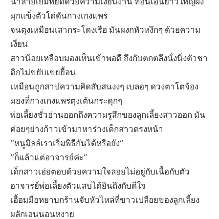
น้ำลายเยิ้มหยดด้วยความเงี่ยนง่าน ท่อนเอ็นยาวใหญ่ฝัง
มุกแข็งตัวโด่ดันกางเกงแพร
จนตุงเหมือนเสากระโดงเรือ มันผงกหัวหงึกๆ ด้วยความ
เงี่ยน
สาวน้อยเหลือบมองเห็นเข้าพอดี ถึงกับตกตลึงนั่งนิ่งตัวชา
ดิกไม่ขยับเขยยื้อน
เหมือนถูกสาปความคิดสับสนงงๆ เบลอๆ ดวงตาโตจ้อง
มองที่กางเกงแพรตุงเต้นกระดุกๆ
พ่อเลี้ยงชั่วอ่านออกถึงความรูสึกของลูกเลี้ยงสาวออก มัน
ค่อยๆย่างก้าวเข้ามาหาร่างเด็กสาวตรงหน้า
“หนูมิลล์เราเริ่มพิธีกันได้หรือยัง”
“ก็แล้วแต่อาจารย์ค่ะ”
เด็กสาวเอ่ยตอบด้วยความใจลอยไม่อยู่กับเนื้อกับตัว
อาจารย์พ่อเลี้ยงตัวแสบได้ยินถึงกับดีใจ
เอื้อมมือหยาบกร้านจับหัวไหล่ที่ขาวเปลือยของลูกเลี้ยง
ผลักเอนนอนหงาย