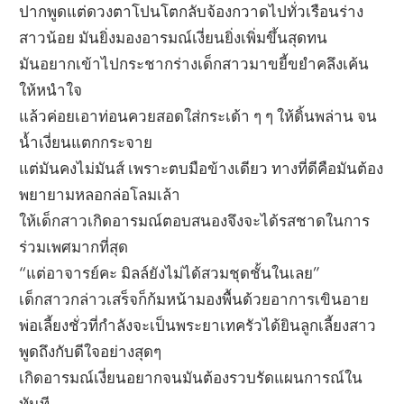
ปากพูดแต่ดวงตาโปนโตกลับจ้องกวาดไปทั่วเรือนร่าง
สาวน้อย มันยิ่งมองอารมณ์เงี่ยนยิ่งเพิ่มขึ้นสุดทน
มันอยากเข้าไปกระชากร่างเด็กสาวมาขยี้ขยำคลึงเค้น
ให้หนำใจ
แล้วค่อยเอาท่อนควยสอดใส่กระเด้า ๆ ๆ ให้ดิ้นพล่าน จน
น้ำเงี่ยนแตกกระจาย
แต่มันคงไม่มันส์ เพราะตบมือข้างเดียว ทางที่ดีคือมันต้อง
พยายามหลอกล่อโลมเล้า
ให้เด็กสาวเกิดอารมณ์ตอบสนองจึงจะได้รสชาดในการ
ร่วมเพศมากที่สุด
“แต่อาจารย์คะ มิลล์ยังไม่ได้สวมชุดชั้นในเลย”
เด็กสาวกล่าวเสร็จก็ก้มหน้ามองพื้นด้วยอาการเขินอาย
พ่อเลี้ยงชั่วที่กำลังจะเป็นพระยาเทครัวได้ยินลูกเลี้ยงสาว
พูดถึงกับดีใจอย่างสุดๆ
เกิดอารมณ์เงี่ยนอยากจนมันต้องรวบรัดแผนการณ์ใน
ทันที