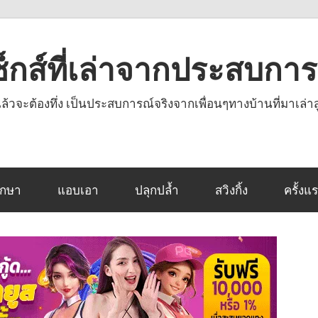
งเซ็กส์ที่เล่าจากประสบกา
านแล้วจะต้องทึ่ง เป็นประสบการณ์จริงจากเพื่อนๆทางบ้านที่มาเล่าส
ึกษา
แอบเอา
ปลุกปล้ำ
สวิงกิ้ง
ครั้งแ