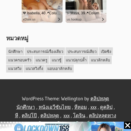
หมวดหมู่
นักศึกษา
ประสบการณ์เรื่องเสียว
ประสบการณ์เสียว
เปิดซิง
แนวครอบครัว
แนวครู
แนวชู้
แนวปลุกปล้ำ
แนวลักหลับ
แนวสวิง
แนวสวิงกิ้ง
แอบเอาลักหลับ
WordPress Theme: Wellington by
คลิปหลุด
นักศึกษา
,
หนังเอวีซับไทย
,
หีหอม
,
xxx
,
ดูคลิป
,
หี
,
คลิปโป๊
,
คลิปหลุด
,
xxx
,
โดจิน
,
คลิปหลุดทาง
บ้าน
,
คลิปโป้
,
คลิปโป๊
,
คลิปโป๊
,
เย็ดไทย
,
คลิป