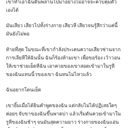
เขาทำเอาฉันดิ้นพล่านไปมาอย่างไม่อาจจะควบคุมตัว
เองได้
มันเสียว เสียวไปทั้งร่างกาย เสียวหี เสียวจนรู้สึกว่าแค่นี้
มันยังไม่พอ
ท้ายที่สุด ในขณะที่เขากำลังประเคนความเสียวซ่านจาก
การเลียหีให้ฉันนั้น ฉันก็ร้องห้ามเขา เพื่อขอร้อง เว้าวอน
ให้เขาช่วยเย็ดหีฉัน เอาควยของเขาสอดเข้ามาในรูหี
ของฉันแทนนิ้วของเขา ฉันทนไม่ไหวแล้ว
ฉันอยากโดนเย็ด
เขายิ้มเมื่อได้ยินคำพูดของฉัน แต่กลับไม่ได้ปฏิเสธใดๆ
ค่อยๆ จับขาของฉันขึ้นพาดบ่า แล้วเริ่มดันควยเข้ามาใน
รูหีของฉันช้าๆ จนมันสุดความยาว ร่างกายของฉันแอ่น