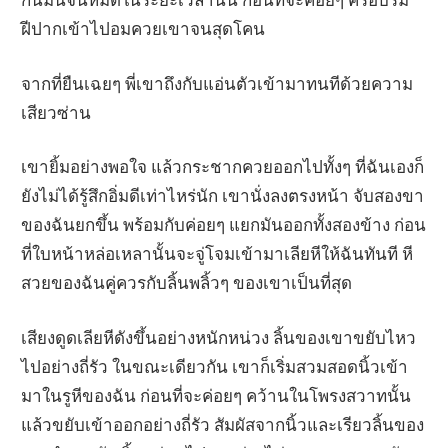
ฝีปากเข้าไปอมควยเขาจนสุดโคน
จากที่ยืนเฉยๆ พี่เขาถึงกับแอ่นตัวเข้ามาทนทีด้วยความ
เสียวซ่าน
เขายิ้มอย่างพอใจ แล้วกระชากควยออกไปทั้งๆ ที่ฉันเองก็
ยังไม่ได้รู้สึกอิ่มดีเท่าไหร่นัก เขานั่งลงตรงหน้า จับสองขา
ของฉันยกขึ้น พร้อมกับค่อยๆ แยกมันออกทั้งสองข้าง ก่อน
ที่ใบหน้าหล่อเหลานั้นจะจู่โจมเข้ามาเลียหีให้ฉันทันที หี
สวยของฉันคู่ควรกับลิ้นพลิ้วๆ ของเขาเป็นที่สุด
เสียงดูดเลียหีดังขึ้นอย่างหนักหน่วง ลิ้นของเขาขยับไหว
ไปอย่างถี่รัว ในขณะเดียวกัน เขาก็เริ่มสวมสอดนิ้วเข้า
มาในรูหีของฉัน ก่อนที่จะค่อยๆ คว้านในโพรงสวาทนั้น
แล้วขยับเข้าออกอย่างถี่รัว สัมผัสจากนิ้วและเรียวลิ้นของ