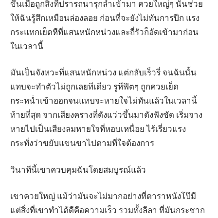
ขึ้นเมื่อถูกสิ่งที่ปรารถนารุกล้ำเข้ามา ควยใหญ่ๆ นั้นช่วย
ให้ฉันรู้สึกเหมือนล่องลอย ก่อนที่จะยังไม่ทันการปีก แรง
กระแทกเย็ดหีที่แสนหนักหน่วงและถี่รัวก็อัดเข้ามาก่อน
ในเวลานี้
มันเป็นจังหวะที่แสนหนักหน่วง แต่กลับเร็วรี่ จนฉันนั้น
แทบจะทำตัวไม่ถูกเลยทีเดียว รูหีฟิตๆ ถูกควยเย็ด
กระหน่ำเข้าออกจนแทบจะหายใจไม่ทันแล้วในเวลานี้
ท้ายที่สุด จากเสียงครางที่ดังแว่วขึ้นมาดังฟังชัด เริ่มจาง
หายไปเป็นเสียงลมหายใจที่หอบเหนื่อย ไร้เรี่ยวแรง
กระทั่งว่าขยับแขนขาไปตามที่ใจต้องการ
วินาทีนี้เขาควบคุมฉันโดยสมบูรณ์แล้ว
เขาควยใหญ่ แม้ว่ามันจะไม่มากอย่างที่ดาราหนังโป๊มี
แต่สิ่งที่เขาทำได้ดีคือความเร็ว รวมทั้งลีลา ที่มันกระชาก