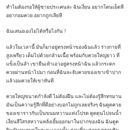
ทำไมต้องรอให้ผู้ชายประเคนล่ะ ฉันเงี่ยน อยากโดนเย็ดหี
อยากอมควย อยากถูกเลียหี
ฉันเสนอเองไม่ได้หรือไงกัน ?
แล้วในเวลานี้ มันก็มาอยู่ตรงหน้าของฉันแล้ว ร่างกายที่
สูงเพรียว เต็มไปด้วยกล้ามเนื้อ พร้อมกับควยใหญ่ยาว ที่
แข็งเป็นลำ เขายืนเท้าเอวอยู่ตรงหน้าฉัน แล้วกระดก
ควยผ่านหน้าไปมา ก่อนที่ฉันจะจับควยของเขาเข้าปาก
แล้วอมควยให้เขาทันที
ควยใหญ่ขนาดกำลังดี ไม่ต้องฝืน และไม่ต้องรู้สึกทรมาน
มันเป็นความรู้สึกที่ดีอย่างบอกไม่ถูกเลยจริงๆ ฉันดูดควย
ของเขาราวกับเป็นขนมหวานแท่งโปรด ดูดดุนไปจนน้ำ
เงี่ยนสีใสรสหวานหลั่งเยิ้มออกมาในปากของฉัน ฉันดูด
กินมันจนหมดในระยะเวลานั้น ก่อนที่จะค่อยๆ ครอบริม