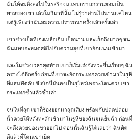
ฉันให้จมดิ่งลงไปในรสรักจนแทบกราบกรานยอมเป็น
ทาสของเขาแล้วในวินาทีนั้น ไม่รู้ว่าผ่านไปนานแค่ไหน
แต่รู้เพียงว่าฉันสมความปรารถนาครั้งแล้วครั้งเล่า
เขาช่างเย็ดหีเก่งเหลือเกิน เย็ดนาน และเย็ดถึงมากๆ จน
ฉันแทบจะหมดสติไปกับความสุขที่เขาอัดแน่นเข้ามา
และในช่วงเวลาสุดท้าย เขาก็เริ่มเร่งจังหวะขึ้นเรื่อยๆ ฉัน
ครางได้อีกครั้ง ก่อนที่เขาจะอัดกระแทกควยเข้ามาในรูหี
ที่แสนฟิตคับ ซึ่งบัดนี้มันคงเป็นรูโหว่เพราะโดนควยเขา
กระแทกซ้ำแล้วซ้ำเล่า
จนในที่สุด เขาก็ร้องออกมาสุดเสียง พร้อมกับปลดปล่อย
น้ำควยให้หลั่งทะลักเข้ามาในรูหีของฉันจนเยิ้มฉ่ำ ก่อนที่
จะดึงควยของเขาออกไป ตอนนั้นฉันรู้ได้เลยว่า ฉันคิด
ดีแล้วที่โดนเขาเย็ด